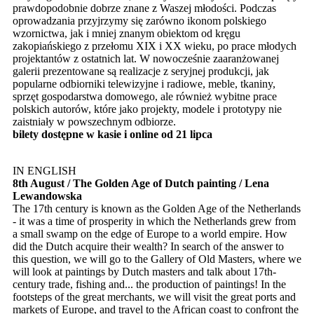
prawdopodobnie dobrze znane z Waszej młodości. Podczas
oprowadzania przyjrzymy się zarówno ikonom polskiego
wzornictwa, jak i mniej znanym obiektom od kręgu
zakopiańskiego z przełomu XIX i XX wieku, po prace młodych
projektantów z ostatnich lat. W nowocześnie zaaranżowanej
galerii prezentowane są realizacje z seryjnej produkcji, jak
popularne odbiorniki telewizyjne i radiowe, meble, tkaniny,
sprzęt gospodarstwa domowego, ale również wybitne prace
polskich autorów, które jako projekty, modele i prototypy nie
zaistniały w powszechnym odbiorze.
bilety dostępne w kasie i online od 21 lipca
IN ENGLISH
8th August / The Golden Age of Dutch painting / Lena
Lewandowska
The 17th century is known as the Golden Age of the Netherlands
- it was a time of prosperity in which the Netherlands grew from
a small swamp on the edge of Europe to a world empire. How
did the Dutch acquire their wealth? In search of the answer to
this question, we will go to the Gallery of Old Masters, where we
will look at paintings by Dutch masters and talk about 17th-
century trade, fishing and... the production of paintings! In the
footsteps of the great merchants, we will visit the great ports and
markets of Europe, and travel to the African coast to confront the