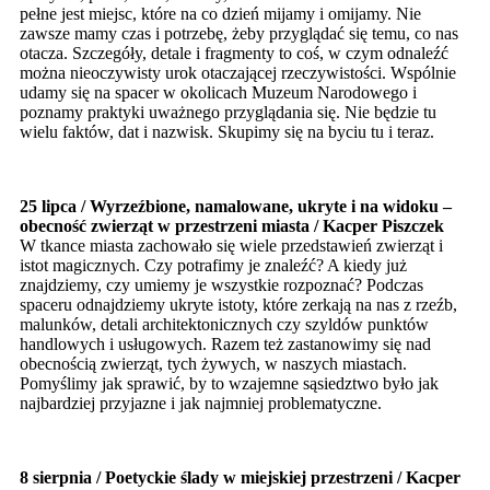
pełne jest miejsc, które na co dzień mijamy i omijamy. Nie
zawsze mamy czas i potrzebę, żeby przyglądać się temu, co nas
otacza. Szczegóły, detale i fragmenty to coś, w czym odnaleźć
można nieoczywisty urok otaczającej rzeczywistości. Wspólnie
udamy się na spacer w okolicach Muzeum Narodowego i
poznamy praktyki uważnego przyglądania się. Nie będzie tu
wielu faktów, dat i nazwisk. Skupimy się na byciu tu i teraz.
25 lipca / Wyrzeźbione, namalowane, ukryte i na widoku –
obecność zwierząt w przestrzeni miasta / Kacper Piszczek
W tkance miasta zachowało się wiele przedstawień zwierząt i
istot magicznych. Czy potrafimy je znaleźć? A kiedy już
znajdziemy, czy umiemy je wszystkie rozpoznać? Podczas
spaceru odnajdziemy ukryte istoty, które zerkają na nas z rzeźb,
malunków, detali architektonicznych czy szyldów punktów
handlowych i usługowych. Razem też zastanowimy się nad
obecnością zwierząt, tych żywych, w naszych miastach.
Pomyślimy jak sprawić, by to wzajemne sąsiedztwo było jak
najbardziej przyjazne i jak najmniej problematyczne.
8 sierpnia / Poetyckie ślady w miejskiej przestrzeni / Kacper