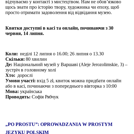
відчуваємо у контакті з мистецтвом. Нам не обов’язково
щось знати про історію твору, художника чи епоху, щоб
просто отримати задоволення від відвідання музею.
Квитки доступні в касі та онлайн, починаючи з 30
червня, 14 липня.
Коли:
неділі 12 липня о 16.00; 26 липня о 13.30
Скільки:
80 хвилин
Де:
Національний музей у Варшаві (Aleje Jerozolimskie, 3) –
зустріч в головному холі
Хто:
дорослі
Умови участі:
вхід 5 zł, квиток можна придбати онлайн
або в касі, починаючи з попереднього вівторка з 10:00
Мова:
українська
Проводить:
Софія Рябчук
„
PO PROSTU”: OPROWADZANIA W PROSTYM
JĘZYKU POLSKIM