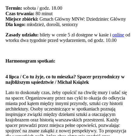
Termin:
sobota / godz. 18.00
Czas trwania:
80 minut
Miejsce zbiórki:
Gmach Główny MNW: Dziedziniec Główny
Dla kogo:
młodzież, dorośli, seniorzy
Zasady udziału:
bilety w cenie 5 zł dostępne w kasie i
online
od
wtorku dwa tygodnie przed wydarzeniem, od godz. 10.00
Harmonogram spotkań:
4 lipca / Co tu żyje, co tu mieszka? Spacer przyrodniczy w
najbliższym sąsiedztwie / Michał Książek
Lato to doskonały czas, żeby opuścić na chwilę mury i udać się
na spacer. Organizowany przez nas cykl to okazja do odkrycia
miasta pod kątem między innymi przyrody, sztuki czy historii
architektury. Osoby uczestniczące w spotkaniach poznają
inspirujące związki między dziełami sztuki a otaczającym
krajobrazem oraz historią warszawskich przestrzeni. Każdy
spacer prowadzi przez miejsca pełne opowieści, pozwalając
spojrzeć na znane zakątki z nowej perspektywy. To propozycja