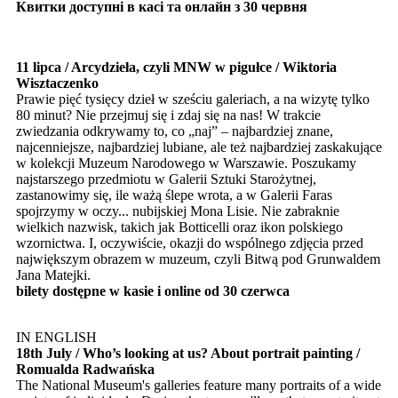
Квитки доступні в касі та онлайн з 30 червня
11 lipca / Arcydzieła, czyli MNW w pigułce / Wiktoria
Wisztaczenko
Prawie pięć tysięcy dzieł w sześciu galeriach, a na wizytę tylko
80 minut? Nie przejmuj się i zdaj się na nas! W trakcie
zwiedzania odkrywamy to, co „naj” – najbardziej znane,
najcenniejsze, najbardziej lubiane, ale też najbardziej zaskakujące
w kolekcji Muzeum Narodowego w Warszawie. Poszukamy
najstarszego przedmiotu w Galerii Sztuki Starożytnej,
zastanowimy się, ile ważą ślepe wrota, a w Galerii Faras
spojrzymy w oczy... nubijskiej Mona Lisie. Nie zabraknie
wielkich nazwisk, takich jak Botticelli oraz ikon polskiego
wzornictwa. I, oczywiście, okazji do wspólnego zdjęcia przed
największym obrazem w muzeum, czyli Bitwą pod Grunwaldem
Jana Matejki.
bilety dostępne w kasie i online od 30 czerwca
IN ENGLISH
18th July / Who’s looking at us? About portrait painting /
Romualda Radwańska
The National Museum's galleries feature many portraits of a wide