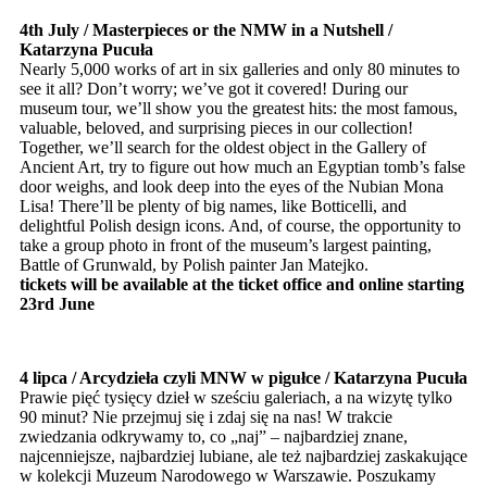
4th July / Masterpieces or the NMW in a Nutshell /
Katarzyna Pucuła
Nearly 5,000 works of art in six galleries and only 80 minutes to
see it all? Don’t worry; we’ve got it covered! During our
museum tour, we’ll show you the greatest hits: the most famous,
valuable, beloved, and surprising pieces in our collection!
Together, we’ll search for the oldest object in the Gallery of
Ancient Art, try to figure out how much an Egyptian tomb’s false
door weighs, and look deep into the eyes of the Nubian Mona
Lisa! There’ll be plenty of big names, like Botticelli, and
delightful Polish design icons. And, of course, the opportunity to
take a group photo in front of the museum’s largest painting,
Battle of Grunwald, by Polish painter Jan Matejko.
tickets will be available at the ticket office and online starting
23rd June
4 lipca / Arcydzieła czyli MNW w pigułce / Katarzyna Pucuła
Prawie pięć tysięcy dzieł w sześciu galeriach, a na wizytę tylko
90 minut? Nie przejmuj się i zdaj się na nas! W trakcie
zwiedzania odkrywamy to, co „naj” – najbardziej znane,
najcenniejsze, najbardziej lubiane, ale też najbardziej zaskakujące
w kolekcji Muzeum Narodowego w Warszawie. Poszukamy