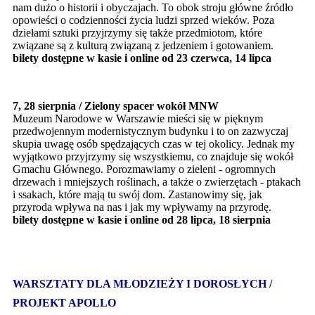
nam dużo o historii i obyczajach. To obok stroju główne źródło
opowieści o codzienności życia ludzi sprzed wieków. Poza
dziełami sztuki przyjrzymy się także przedmiotom, które
związane są z kulturą związaną z jedzeniem i gotowaniem.
bilety dostępne w kasie i online od 23 czerwca, 14 lipca
7, 28 sierpnia / Zielony spacer wokół MNW
Muzeum Narodowe w Warszawie mieści się w pięknym
przedwojennym modernistycznym budynku i to on zazwyczaj
skupia uwagę osób spędzających czas w tej okolicy. Jednak my
wyjątkowo przyjrzymy się wszystkiemu, co znajduje się wokół
Gmachu Głównego. Porozmawiamy o zieleni - ogromnych
drzewach i mniejszych roślinach, a także o zwierzętach - ptakach
i ssakach, które mają tu swój dom. Zastanowimy się, jak
przyroda wpływa na nas i jak my wpływamy na przyrodę.
bilety dostępne w kasie i online od 28 lipca, 18 sierpnia
WARSZTATY DLA MŁODZIEŻY I DOROSŁYCH /
PROJEKT APOLLO