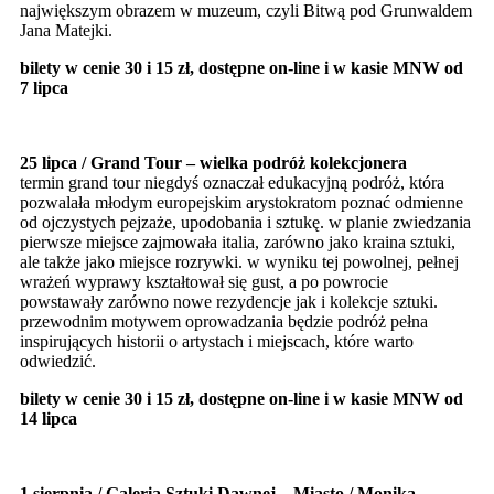
największym obrazem w muzeum, czyli Bitwą pod Grunwaldem
Jana Matejki.
bilety w cenie 30 i 15 zł, dostępne on-line i w kasie MNW od
7 lipca
25 lipca / Grand Tour – wielka podróż kolekcjonera
termin grand tour niegdyś oznaczał edukacyjną podróż, która
pozwalała młodym europejskim arystokratom poznać odmienne
od ojczystych pejzaże, upodobania i sztukę. w planie zwiedzania
pierwsze miejsce zajmowała italia, zarówno jako kraina sztuki,
ale także jako miejsce rozrywki. w wyniku tej powolnej, pełnej
wrażeń wyprawy kształtował się gust, a po powrocie
powstawały zarówno nowe rezydencje jak i kolekcje sztuki.
przewodnim motywem oprowadzania będzie podróż pełna
inspirujących historii o artystach i miejscach, które warto
odwiedzić.
bilety w cenie 30 i 15 zł, dostępne on-line i w kasie MNW od
14 lipca
1 sierpnia / Galeria Sztuki Dawnej – Miasto / Monika