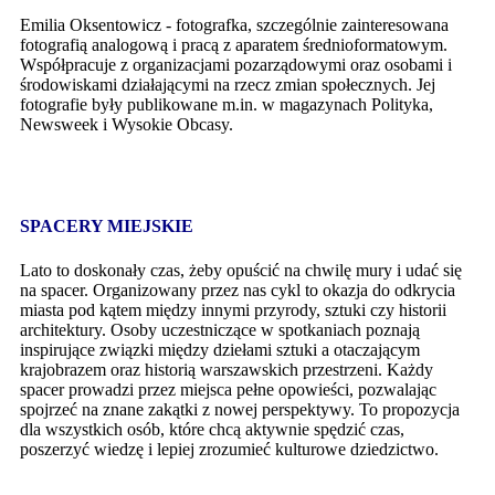
Emilia Oksentowicz - fotografka, szczególnie zainteresowana
fotografią analogową i pracą z aparatem średnioformatowym.
Współpracuje z organizacjami pozarządowymi oraz osobami i
środowiskami działającymi na rzecz zmian społecznych. Jej
fotografie były publikowane m.in. w magazynach Polityka,
Newsweek i Wysokie Obcasy.
SPACERY MIEJSKIE
Lato to doskonały czas, żeby opuścić na chwilę mury i udać się
na spacer. Organizowany przez nas cykl to okazja do odkrycia
miasta pod kątem między innymi przyrody, sztuki czy historii
architektury. Osoby uczestniczące w spotkaniach poznają
inspirujące związki między dziełami sztuki a otaczającym
krajobrazem oraz historią warszawskich przestrzeni. Każdy
spacer prowadzi przez miejsca pełne opowieści, pozwalając
spojrzeć na znane zakątki z nowej perspektywy. To propozycja
dla wszystkich osób, które chcą aktywnie spędzić czas,
poszerzyć wiedzę i lepiej zrozumieć kulturowe dziedzictwo.