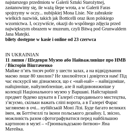
najstarszego przedmiotu w Galerii Sztuki Starożytnej,
zastanowimy się, ile ważą ślepe wrota, a w Galerii Faras
spojrzymy w oczy... nubijskiej Mona Lisie. Nie zabraknie
wielkich nazwisk, takich jak Botticelli oraz ikon polskiego
wzornictwa. I, oczywiście, okazji do wspólnego zdjęcia przed
największym obrazem w muzeum, czyli Bitwą pod Grunwaldem
Jana Matejki.
bilety dostępne w kasie i online od 23 czerwca
IN UKRAINIAN
11 липня / Шедеври Музею або Найважливіше про НМВ
/ Вікторія Віштаченко
Майже п’ять тисяч робіт у шести залах, а на відвідування
маємо лише 80 хвилин? Не хвилюйтеся і довіртеся нам! Під
час екскурсії ми дізнаємося, що є «най-най» – найвідоміше,
найцінніше, найулюбленіше, але й найдивовижніше у
колекції Національного музею у Варшаві. Найстаріший
предмет будемо шукати в Галереї стародавнього мистецтва,
з’ясуємо, скільки важать сліпі ворота, а в Галереї Фарас
заглянемо в очі... нубійській Моні Лізі. Буде багато великих
імен, як Боттічеллі та ікони польського дизайну. І, звісно,
можливість разом сфотографуватися перед найбільшою
картиною в музеї – «Грюнвальдською битвою» Яна
Матейка.