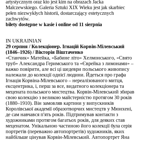
artystycznym oraz kto jest kim na obrazach Jacka
Malczewskiego. Galeria Sztuki XIX Wieku jest jak skarbiec
pełen niezwykłych historii, dostarczający estetycznych
zachwytów.
bilety dostępne w kasie i online od 11 sierpnia
IN UKRAINIAN
29 серпня / Колекціонер. Ігнацій Корвін-Мілевський
(1846–1926) / Вікторія Віштаченко
«Станчик» Матейка, «Бабине літо» Хелмонського, «Свято
труб» Александра Геримського та «Єврейка з лимонами» –
важко повірити, але всі ці шедеври польського живопису
належали до колекції однієї людини. Йдеться про графа
Ігнація Корвіна-Мілевського – нереалізованого митця,
ексцентрика, і, перш за все, видатного колекціонера та
мецената польського мистецтва. Корвін-Мілевський збирав
свою колекцію з великою майстерністю протягом 30 років
(1880–1910). Він замовляв картини у випускників
Королівської академії образотворчих мистецтв у Мюнхені,
де сам навчався п'ять років. Підтримував контакти з
художниками протягом багатьох років, для деяких став
меценатом. Унікальною частиною його колекції була серія
портретів (переважно автопортретів) художників, яких
найбільше цінував Корвін-Мілевський. Автопортрет Яна