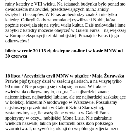
ruiny katedry z VIII wieku. Na ścianach budynku było ponad sto
dwadzieścia malowideł, przedstawiających m.in.: anioły,
świętych i biskupów. W Faras archeolodzy znaleźli nie tylko
katedrę. Odkryli ślady zapomnianej cywilizacji Nubii, która
prężnie rozwijała się na styku wielu kultur. Dziś malowidła i inne
zabytki z katedry możecie obejrzeć w Galerii Faras – największej
w Europie ekspozycji sztuki nubijskiej. Poznajcie Faras i jego
odkrywców!
bilety w cenie 30 i 15 zł, dostępne on-line i w kasie MNW od
30 czerwca
18 lipca / Arcydzieła czyli MNW w pigułce / Maja Żurawska
Prawie pięć tysięcy dzieł w sześciu galeriach, a na wizytę tylko
90 minut? Nie przejmuj się i zdaj się na nas! W trakcie
zwiedzania odkrywamy to, co „naj” – najbardziej znane,
najcenniejsze, najbardziej lubiane, ale też najbardziej zaskakujące
w kolekcji Muzeum Narodowego w Warszawie. Poszukamy
najstarszego przedmiotu w Galerii Sztuki Starożytnej,
zastanowimy się, ile ważą ślepe wrota, a w Galerii Faras
spojrzymy w oczy... nubijskiej Mona Lisie. Nie zabraknie
wielkich nazwisk, takich jak Botticelli oraz ikon polskiego
wzornictwa. I, oczywiście, okazji do wspólnego zdjęcia przed