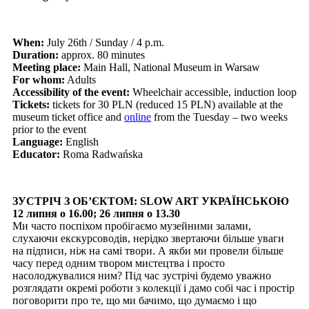
When:
July 26th / Sunday / 4 p.m.
Duration:
approx. 80 minutes
Meeting place:
Main Hall, National Museum in Warsaw
For whom:
Adults
Accessibility of the event:
Wheelchair accessible, induction loop
Tickets:
tickets for 30 PLN (reduced 15 PLN) available at the
museum ticket office and
online
from the Tuesday – two weeks
prior to the event
Language:
English
Educator:
Roma Radwańska
ЗУСТРІЧ З ОБ’ЄКТОМ: SLOW ART УКРАЇНСЬКОЮ
12 липня о 16.00; 26 липня о 13.30
Ми часто поспіхом пробігаємо музейними залами,
слухаючи екскурсоводів, нерідко звертаючи більше уваги
на підписи, ніж на самі твори. А якби ми провели більше
часу перед одним твором мистецтва і просто
насолоджувалися ним? Під час зустрічі будемо уважно
розглядати окремі роботи з колекції і дамо собі час і простір
поговорити про те, що ми бачимо, що думаємо і що