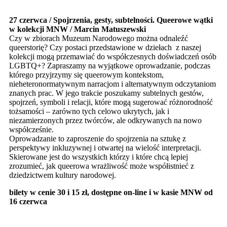
27 czerwca / Spojrzenia, gesty, subtelności. Queerowe wątki
w kolekcji MNW / Marcin Matuszewski
Czy w zbiorach Muzeum Narodowego można odnaleźć
queerstorię? Czy postaci przedstawione w dziełach z naszej
kolekcji mogą przemawiać do współczesnych doświadczeń osób
LGBTQ+? Zapraszamy na wyjątkowe oprowadzanie, podczas
którego przyjrzymy się queerowym kontekstom,
nieheteronormatywnym narracjom i alternatywnym odczytaniom
znanych prac. W jego trakcie poszukamy subtelnych gestów,
spojrzeń, symboli i relacji, które mogą sugerować różnorodność
tożsamości – zarówno tych celowo ukrytych, jak i
niezamierzonych przez twórców, ale odkrywanych na nowo
współcześnie.
Oprowadzanie to zaproszenie do spojrzenia na sztukę z
perspektywy inkluzywnej i otwartej na wielość interpretacji.
Skierowane jest do wszystkich którzy i które chcą lepiej
zrozumieć, jak queerowa wrażliwość może współistnieć z
dziedzictwem kultury narodowej.
bilety w cenie 30 i 15 zł, dostępne on-line i w kasie MNW od
16 czerwca