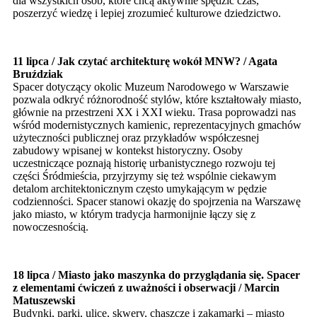
dla wszystkich osób, które chcą aktywnie spędzić czas,
poszerzyć wiedzę i lepiej zrozumieć kulturowe dziedzictwo.
11 lipca / Jak czytać architekturę wokół MNW? / Agata
Bruździak
Spacer dotyczący okolic Muzeum Narodowego w Warszawie
pozwala odkryć różnorodność stylów, które kształtowały miasto,
głównie na przestrzeni XX i XXI wieku. Trasa poprowadzi nas
wśród modernistycznych kamienic, reprezentacyjnych gmachów
użyteczności publicznej oraz przykładów współczesnej
zabudowy wpisanej w kontekst historyczny. Osoby
uczestniczące poznają historię urbanistycznego rozwoju tej
części Śródmieścia, przyjrzymy się też wspólnie ciekawym
detalom architektonicznym często umykającym w pędzie
codzienności. Spacer stanowi okazję do spojrzenia na Warszawę
jako miasto, w którym tradycja harmonijnie łączy się z
nowoczesnością.
18 lipca / Miasto jako maszynka do przyglądania się. Spacer
z elementami ćwiczeń z uważności i obserwacji / Marcin
Matuszewski
Budynki, parki, ulice, skwery, chaszcze i zakamarki – miasto