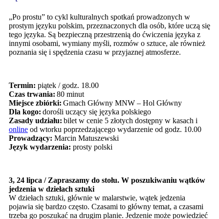
„Po prostu” to cykl kulturalnych spotkań prowadzonych w
prostym języku polskim, przeznaczonych dla osób, które uczą się
tego języka. Są bezpieczną przestrzenią do ćwiczenia języka z
innymi osobami, wymiany myśli, rozmów o sztuce, ale również
poznania się i spędzenia czasu w przyjaznej atmosferze.
Termin:
piątek / godz. 18.00
Czas trwania:
80 minut
Miejsce zbiórki:
Gmach Główny MNW – Hol Główny
Dla kogo:
dorośli uczący się języka polskiego
Zasady udziału:
bilet w cenie 5 złotych dostępny w kasach i
online
od wtorku poprzedzającego wydarzenie od godz. 10.00
Prowadzący:
Marcin Matuszewski
Język wydarzenia:
prosty polski
3, 24 lipca / Zapraszamy do stołu. W poszukiwaniu wątków
jedzenia w dziełach sztuki
W dziełach sztuki, głównie w malarstwie, wątek jedzenia
pojawia się bardzo często. Czasami to główny temat, a czasami
trzeba go poszukać na drugim planie. Jedzenie może powiedzieć