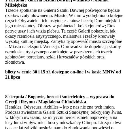
Miżołębska
Trzecie spotkanie na Galerii Sztuki Dawnej poświęcone będzie
działowi zatytułowanemu: Miasto. W nim wyodrębniono kolejne
części: Obywatele i ich instytucje - ratusz i cech; Dom miejski i
jego mieszkańcy; Obrazy w gabinetach kolekcjonerów; Etos
patrycjuszy i ich wizja plebsu. Ta część Galerii pokazuje, jak
okazy rzemiosła artystycznego, malarstwa i rzeźby kreowały
wysoką kulturę miejską. Zamyka tę opowieść miasto szczególne
– Miasto na eksport: Wenecja. Oprowadzanie dopełniają skarby
rzemiosła artystycznego zamknięte w przestrzeniach trzech
gabinetów: porcelany, szkła i kryształów górskich oraz
złotnictwa.
bilety w cenie 30 i 15 zł, dostępne on-line i w kasie MNW od
21 lipca
8 sierpnia / Bogowie, herosi i śmiertelnicy – wyprawa do
Grecji i Rzymu / Magdalena Chludzińska
Herakles, Odyseusz, Achilles – kto z nas nie zna tych imion.
Podczas zwiedzania Galerii Sztuki Starożytnej odkryjemy świat,
w którym uważano, że mityczni herosi istnieli naprawdę, a na
losy ludzi wpływ mieli boscy mieszkańcy Olimpu. Liczące dwa
tysiące lat zabytki posłużą nam do zbudowania opowieści o