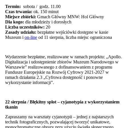
Termin:
sobota / godz. 11.00
Czas trwania:
ok. 150 minut
Miejsce zbiórki:
Gmach Główny MNW: Hol Główny
Dla kogo:
dla młodzieży i dorosłych
Liczba uczestników:
20
Zasady udziału:
bezpłatne wejściówki dostępne w kasie
Muzeum i
on-line
od 11 sierpnia, liczba miejsc ograniczona
Wydarzenie bezpłatne, realizowane w ramach projektu: „Apollo.
Digitalizacja i udostępnienie zbiorów Muzeum Narodowego w
Warszawie” realizowanego z dofinansowaniem z programu
Fundusze Europejskie na Rozwój Cyfrowy 2021-2027 w
ramach działania 2.3 „Cyfrowa dostępność i ponowne
wykorzystanie informacji”.
22 sierpnia / Błękitny splot – cyjanotypia z wykorzystaniem
tkanin
Zapraszamy na warsztaty cyjanotypii – jednej z najstarszych
technik fotograficznych, pozwalającej tworzyć unikatowe,
monochromatyczne obrazy przy użyciu światła słonecznego.