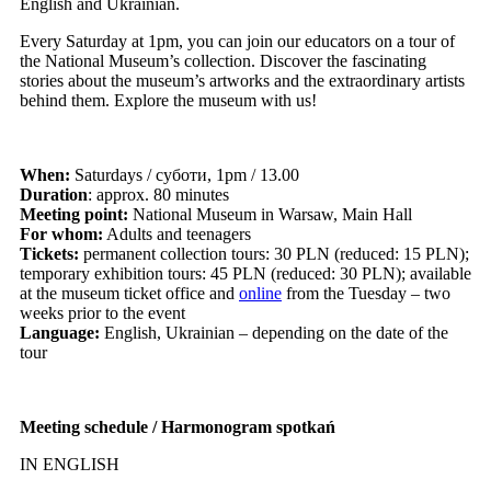
English and Ukrainian.
Every Saturday at 1pm, you can join our educators on a tour of
the National Museum’s collection. Discover the fascinating
stories about the museum’s artworks and the extraordinary artists
behind them. Explore the museum with us!
When:
Saturdays / суботи, 1pm / 13.00
Duration
: approx. 80 minutes
Meeting point:
National Museum in Warsaw, Main Hall
For whom:
Adults and teenagers
Tickets:
permanent collection tours: 30 PLN (reduced: 15 PLN);
temporary exhibition tours: 45 PLN (reduced: 30 PLN); available
at the museum ticket office and
online
from the Tuesday – two
weeks prior to the event
Language:
English, Ukrainian – depending on the date of the
tour
Meeting schedule / Harmonogram spotkań
IN ENGLISH