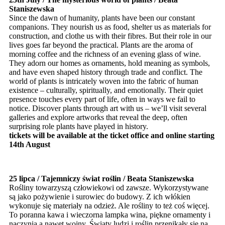
Staniszewska
Since the dawn of humanity, plants have been our constant
companions. They nourish us as food, shelter us as materials for
construction, and clothe us with their fibres. But their role in our
lives goes far beyond the practical. Plants are the aroma of
morning coffee and the richness of an evening glass of wine.
They adorn our homes as ornaments, hold meaning as symbols,
and have even shaped history through trade and conflict. The
world of plants is intricately woven into the fabric of human
existence – culturally, spiritually, and emotionally. Their quiet
presence touches every part of life, often in ways we fail to
notice. Discover plants through art with us – we’ll visit several
galleries and explore artworks that reveal the deep, often
surprising role plants have played in history.
tickets will be available at the ticket office and online starting
14th August
25 lipca / Tajemniczy świat roślin / Beata Staniszewska
Rośliny towarzyszą człowiekowi od zawsze. Wykorzystywane
są jako pożywienie i surowiec do budowy. Z ich włókien
wykonuje się materiały na odzież. Ale rośliny to też coś więcej.
To poranna kawa i wieczorna lampka wina, piękne ornamenty i
naczynia a nawet wojny. Światy ludzi i roślin przenikały się na