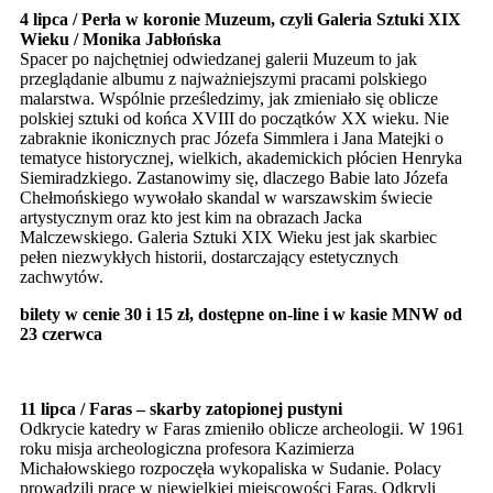
4 lipca / Perła w koronie Muzeum, czyli Galeria Sztuki XIX
Wieku / Monika Jabłońska
Spacer po najchętniej odwiedzanej galerii Muzeum to jak
przeglądanie albumu z najważniejszymi pracami polskiego
malarstwa. Wspólnie prześledzimy, jak zmieniało się oblicze
polskiej sztuki od końca XVIII do początków XX wieku. Nie
zabraknie ikonicznych prac Józefa Simmlera i Jana Matejki o
tematyce historycznej, wielkich, akademickich płócien Henryka
Siemiradzkiego. Zastanowimy się, dlaczego Babie lato Józefa
Chełmońskiego wywołało skandal w warszawskim świecie
artystycznym oraz kto jest kim na obrazach Jacka
Malczewskiego. Galeria Sztuki XIX Wieku jest jak skarbiec
pełen niezwykłych historii, dostarczający estetycznych
zachwytów.
bilety w cenie 30 i 15 zł, dostępne on-line i w kasie MNW od
23 czerwca
11 lipca / Faras – skarby zatopionej pustyni
Odkrycie katedry w Faras zmieniło oblicze archeologii. W 1961
roku misja archeologiczna profesora Kazimierza
Michałowskiego rozpoczęła wykopaliska w Sudanie. Polacy
prowadzili prace w niewielkiej miejscowości Faras. Odkryli