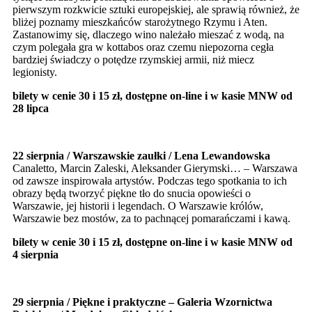
pierwszym rozkwicie sztuki europejskiej, ale sprawią również, że
bliżej poznamy mieszkańców starożytnego Rzymu i Aten.
Zastanowimy się, dlaczego wino należało mieszać z wodą, na
czym polegała gra w kottabos oraz czemu niepozorna cegła
bardziej świadczy o potędze rzymskiej armii, niż miecz
legionisty.
bilety w cenie 30 i 15 zł, dostępne on-line i w kasie MNW od
28 lipca
22 sierpnia / Warszawskie zaułki / Lena Lewandowska
Canaletto, Marcin Zaleski, Aleksander Gierymski… – Warszawa
od zawsze inspirowała artystów. Podczas tego spotkania to ich
obrazy będą tworzyć piękne tło do snucia opowieści o
Warszawie, jej historii i legendach. O Warszawie królów,
Warszawie bez mostów, za to pachnącej pomarańczami i kawą.
bilety w cenie 30 i 15 zł, dostępne on-line i w kasie MNW od
4 sierpnia
29 sierpnia / Piękne i praktyczne – Galeria Wzornictwa