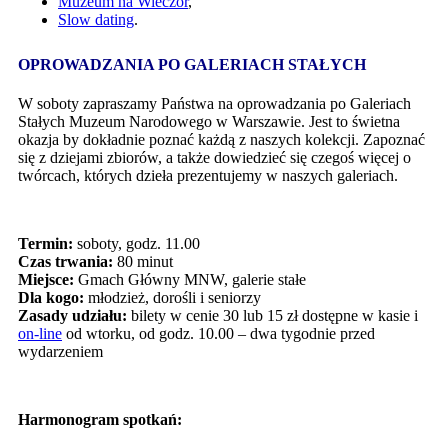
Muzeum na Wieczór
,
Slow dating
.
OPROWADZANIA PO GALERIACH STAŁYCH
W soboty zapraszamy Państwa na oprowadzania po Galeriach
Stałych Muzeum Narodowego w Warszawie. Jest to świetna
okazja by dokładnie poznać każdą z naszych kolekcji. Zapoznać
się z dziejami zbiorów, a także dowiedzieć się czegoś więcej o
twórcach, których dzieła prezentujemy w naszych galeriach.
Termin:
soboty, godz. 11.00
Czas trwania:
80 minut
Miejsce:
Gmach Główny MNW, galerie stałe
Dla kogo:
młodzież, dorośli i seniorzy
Zasady udziału:
bilety w cenie 30 lub 15 zł dostępne w kasie i
on-line
od wtorku, od godz. 10.00 – dwa tygodnie przed
wydarzeniem
Harmonogram spotkań: