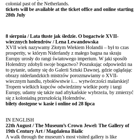
colonial past of the Netherlands.
tickets will be available at the ticket office and online starting
28th July
8 sierpnia / Lata tłuste jak śledzie. O bogactwie XVII-
wiecznych holendrów / Lena Lewandowska
XVII wiek nazywamy Złotym Wiekiem Holandii – był to czas
prosperity, w którym Niderlandy z małego bagna na skraju
Europy urosły do rangi światowego imperium. W jaki sposób
Holendrzy zdobyli swoje bogactwo? Poszukując odpowiedzi na
to pytanie, udamy się do Galerii Sztuki Dawnej, gdzie oglądając
obrazy niderlandzkich mistrzów porozmawiamy o XVII-
wiecznym handlu, rybołówstwie i… wytwórczości malarskiej!
Tropem wielkich kupców odwiedzimy wielkie porty i targi
Europy, udamy się także nad afrykańskie wybrzeża, by zmierzyć
się z kolonialną przeszłością Holendrów.
bilety dostępne w kasie i online od 28 lipca
IN ENGLISH
22th August / The Museum’s Crown Jewel: The Gallery of
19th Century Art / Magdalena Bialic
A walk through the museum’s most visited gallery is like