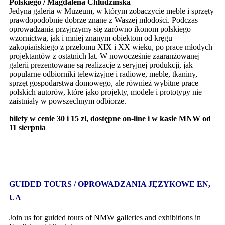
Polskiego / Magdalena Chludzińska
Jedyna galeria w Muzeum, w którym zobaczycie meble i sprzęty
prawdopodobnie dobrze znane z Waszej młodości. Podczas
oprowadzania przyjrzymy się zarówno ikonom polskiego
wzornictwa, jak i mniej znanym obiektom od kręgu
zakopiańskiego z przełomu XIX i XX wieku, po prace młodych
projektantów z ostatnich lat. W nowocześnie zaaranżowanej
galerii prezentowane są realizacje z seryjnej produkcji, jak
popularne odbiorniki telewizyjne i radiowe, meble, tkaniny,
sprzęt gospodarstwa domowego, ale również wybitne prace
polskich autorów, które jako projekty, modele i prototypy nie
zaistniały w powszechnym odbiorze.
bilety w cenie 30 i 15 zł, dostępne on-line i w kasie MNW od
11 sierpnia
GUIDED TOURS / OPROWADZANIA JĘZYKOWE EN,
UA
Join us for guided tours of NMW galleries and exhibitions in