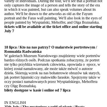
variety of individuals. During the tour, we'll see that a portrait not
only captures the image of a person and tells the story of the era
in which it was painted, but can also speak volumes about its
author. We'll be drawn to the artworks as old as the Fayum
portrait and the Faras wall painting. We'll also look in the eyes of
people painted by Wyspiański, Mehoffer, and Olga Boznańska.
tickets will be available at the ticket office and online starting
July 7
18 lipca / Kto na nas patrzy? O malarstwie portretowym /
Romualda Radwańska
W galeriach Muzeum Narodowego znajdziemy wiele portretów
bardzo różnych osób. Podczas spotkania zobaczymy, że portret
nie tylko przybliża wizerunek człowieka, opowiada o epoce, w
której został namalowany, ale może także mówić o autorze
dzieła. Skierują wzrok na nas bohaterowie obrazów tak starych,
jak portret fajumski czy malowidło faraskie. Spojrzymy także w
oczy postaci namalowanych przez Wyspiańskiego, Mehoffera
czy Olgę Boznańską.
bilety dostępne w kasie i online od 7 lipca
IN ENGLISH
25th July / The mysterious world of plants / Beata