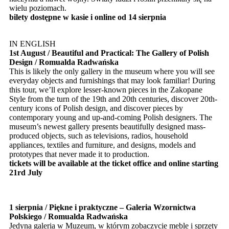
wielu poziomach.
bilety dostępne w kasie i online od 14 sierpnia
IN ENGLISH
1st August / Beautiful and Practical: The Gallery of Polish
Design / Romualda Radwańska
This is likely the only gallery in the museum where you will see
everyday objects and furnishings that may look familiar! During
this tour, we’ll explore lesser-known pieces in the Zakopane
Style from the turn of the 19th and 20th centuries, discover 20th-
century icons of Polish design, and discover pieces by
contemporary young and up-and-coming Polish designers. The
museum’s newest gallery presents beautifully designed mass-
produced objects, such as televisions, radios, household
appliances, textiles and furniture, and designs, models and
prototypes that never made it to production.
tickets will be available at the ticket office and online starting
21rd July
1 sierpnia / Piękne i praktyczne – Galeria Wzornictwa
Polskiego / Romualda Radwańska
Jedyna galeria w Muzeum, w którym zobaczycie meble i sprzęty