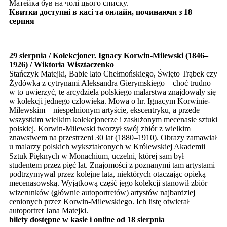
Матейка був на чолі цього списку.
Квитки доступні в касі та онлайн, починаючи з 18
серпня
29 sierpnia / Kolekcjoner. Ignacy Korwin-Milewski (1846–
1926) / Wiktoria Wisztaczenko
Stańczyk Matejki, Babie lato Chełmońskiego, Święto Trąbek czy
Żydówka z cytrynami Aleksandra Gierymskiego – choć trudno
w to uwierzyć, te arcydzieła polskiego malarstwa znajdowały się
w kolekcji jednego człowieka. Mowa o hr. Ignacym Korwinie-
Milewskim – niespełnionym artyście, ekscentryku, a przede
wszystkim wielkim kolekcjonerze i zasłużonym mecenasie sztuki
polskiej. Korwin-Milewski tworzył swój zbiór z wielkim
znawstwem na przestrzeni 30 lat (1880–1910). Obrazy zamawiał
u malarzy polskich wykształconych w Królewskiej Akademii
Sztuk Pięknych w Monachium, uczelni, której sam był
studentem przez pięć lat. Znajomości z poznanymi tam artystami
podtrzymywał przez kolejne lata, niektórych otaczając opieką
mecenasowską. Wyjątkową część jego kolekcji stanowił zbiór
wizerunków (głównie autoportretów) artystów najbardziej
cenionych przez Korwin-Milewskiego. Ich listę otwierał
autoportret Jana Matejki.
bilety dostępne w kasie i online od 18 sierpnia