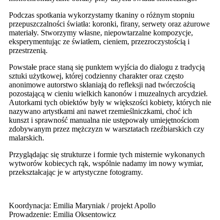
Podczas spotkania wykorzystamy tkaniny o różnym stopniu
przepuszczalności światła: koronki, firany, serwety oraz ażurowe
materiały. Stworzymy własne, niepowtarzalne kompozycje,
eksperymentując ze światłem, cieniem, przezroczystością i
przestrzenią.
Powstałe prace staną się punktem wyjścia do dialogu z tradycją
sztuki użytkowej, której codzienny charakter oraz często
anonimowe autorstwo skłaniają do refleksji nad twórczością
pozostającą w cieniu wielkich kanonów i muzealnych arcydzieł.
Autorkami tych obiektów były w większości kobiety, których nie
nazywano artystkami ani nawet rzemieślniczkami, choć ich
kunszt i sprawność manualna nie ustępowały umiejętnościom
zdobywanym przez mężczyzn w warsztatach rzeźbiarskich czy
malarskich.
Przyglądając się strukturze i formie tych misternie wykonanych
wytworów kobiecych rąk, wspólnie nadamy im nowy wymiar,
przekształcając je w artystyczne fotogramy.
Koordynacja: Emilia Maryniak / projekt Apollo
Prowadzenie: Emilia Oksentowicz