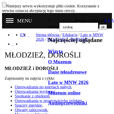
Niniejszy serwis wykorzystuje pliki cookie. Korzystanie z
serwisu oznacza akceptację tego stanu rzeczy.
Nasze oddziały
MENU
x
A
A
A
szukaj
EN
Strona główna
/
Edukacja
/
Lato w MNW
Najczęściej oglądane
2026
/
MŁODZIEŻ, DOROŚLI
/
Wizyta
MŁODZIEŻ, DOROŚLI
O Muzeum
MŁODZIEŻ i DOROŚLI
Dane teleadresowe
Zapraszamy na zajęcia z cyklu:
Lato w MNW 2026
Oprowadzania po galeriach stałych
,
Oprowadzania językowe
,
Muzeum online
Spotkanie z obiektem
,
Oprowadzania w prostym języku polskim
,
Audioprzewodniki
Spacery miejskie
,
Otwarty szkicownik
,