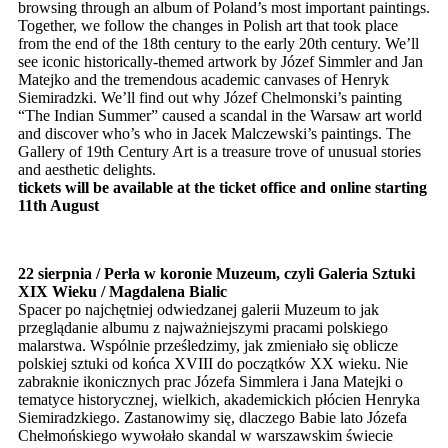
browsing through an album of Poland’s most important paintings.
Together, we follow the changes in Polish art that took place
from the end of the 18th century to the early 20th century. We’ll
see iconic historically-themed artwork by Józef Simmler and Jan
Matejko and the tremendous academic canvases of Henryk
Siemiradzki. We’ll find out why Józef Chelmonski’s painting
“The Indian Summer” caused a scandal in the Warsaw art world
and discover who’s who in Jacek Malczewski’s paintings. The
Gallery of 19th Century Art is a treasure trove of unusual stories
and aesthetic delights.
tickets will be available at the ticket office and online starting
11th August
22 sierpnia / Perła w koronie Muzeum, czyli Galeria Sztuki
XIX Wieku / Magdalena Bialic
Spacer po najchętniej odwiedzanej galerii Muzeum to jak
przeglądanie albumu z najważniejszymi pracami polskiego
malarstwa. Wspólnie prześledzimy, jak zmieniało się oblicze
polskiej sztuki od końca XVIII do początków XX wieku. Nie
zabraknie ikonicznych prac Józefa Simmlera i Jana Matejki o
tematyce historycznej, wielkich, akademickich płócien Henryka
Siemiradzkiego. Zastanowimy się, dlaczego Babie lato Józefa
Chełmońskiego wywołało skandal w warszawskim świecie