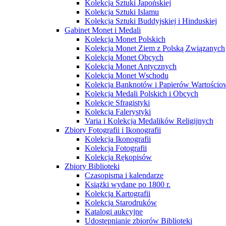
Kolekcja Sztuki Japońskiej
Kolekcja Sztuki Islamu
Kolekcja Sztuki Buddyjskiej i Hinduskiej
Gabinet Monet i Medali
Kolekcja Monet Polskich
Kolekcja Monet Ziem z Polską Związanych
Kolekcja Monet Obcych
Kolekcja Monet Antycznych
Kolekcja Monet Wschodu
Kolekcja Banknotów i Papierów Wartości
Kolekcja Medali Polskich i Obcych
Kolekcje Sfragistyki
Kolekcja Falerystyki
Varia i Kolekcja Medalików Religijnych
Zbiory Fotografii i Ikonografii
Kolekcja Ikonografii
Kolekcja Fotografii
Kolekcja Rękopisów
Zbiory Biblioteki
Czasopisma i kalendarze
Książki wydane po 1800 r.
Kolekcja Kartografii
Kolekcja Starodruków
Katalogi aukcyjne
Udostępnianie zbiorów Biblioteki