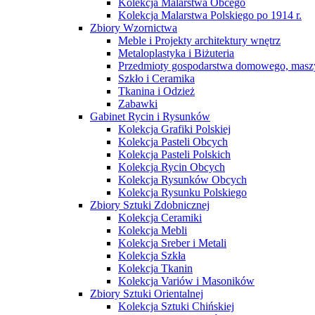
Kolekcja Malarstwa Obcego
Kolekcja Malarstwa Polskiego po 1914 r.
Zbiory Wzornictwa
Meble i Projekty architektury wnętrz
Metaloplastyka i Biżuteria
Przedmioty gospodarstwa domowego, maszy
Szkło i Ceramika
Tkanina i Odzież
Zabawki
Gabinet Rycin i Rysunków
Kolekcja Grafiki Polskiej
Kolekcja Pasteli Obcych
Kolekcja Pasteli Polskich
Kolekcja Rycin Obcych
Kolekcja Rysunków Obcych
Kolekcja Rysunku Polskiego
Zbiory Sztuki Zdobnicznej
Kolekcja Ceramiki
Kolekcja Mebli
Kolekcja Sreber i Metali
Kolekcja Szkła
Kolekcja Tkanin
Kolekcja Variów i Masoników
Zbiory Sztuki Orientalnej
Kolekcja Sztuki Chińskiej