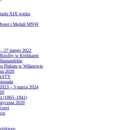
biarki XIX wieku
 Monet i Medali MNW
 – 27 lutego 2022
Rzeźby w Królikarni
 flamandzkie
um Plakatu w Wilanowie
nia 2020
CASTY
istopada
 2023 – 3 marca 2024
020
ki (1865–1941)
 stycznia 2020
Korei
cie
olskiego