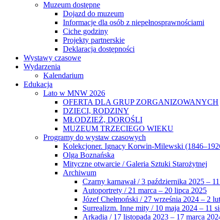
Muzeum dostępne
Dojazd do muzeum
Informacje dla osób z niepełnosprawnościami
Ciche godziny
Projekty partnerskie
Deklaracja dostępności
Wystawy czasowe
Wydarzenia
Kalendarium
Edukacja
Lato w MNW 2026
OFERTA DLA GRUP ZORGANIZOWANYCH
DZIECI, RODZINY
MŁODZIEŻ, DOROŚLI
MUZEUM TRZECIEGO WIEKU
Programy do wystaw czasowych
Kolekcjoner. Ignacy Korwin-Milewski (1846–192
Olga Boznańska
Mityczne otwarcie / Galeria Sztuki Starożytnej
Archiwum
Czarny karnawał / 3 października 2025 – 11
Autoportrety / 21 marca – 20 lipca 2025
Józef Chełmoński / 27 września 2024 – 2 lu
Surrealizm. Inne mity / 10 maja 2024 – 11 s
Arkadia / 17 listopada 2023 – 17 marca 202