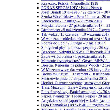
Krzycząc: Polska! Niepodległa 1918
POKAZ SPECJALNY / Pablo Picasso
Józef Brandt 1841–1915 / 22 czerwca – 30 
Sztuka Wicekrólestwa Peru / 2 marca - 20 
Paderewski / 17 lutego – 20 maja 2018
Miejska rewolta / 27 października 2017 – 2
Biedermeier / 5 października 2017 – 7 stycz
Tak widzą / 13 czerwca – 10 września 2017
W warsztacie niderlandzkiego mistrza / 18 
Podróż do Edo / 25 lutego – 7 maja 2017
Spragnieni piękna. Pokaz specjalny / 26 sty
Bezcenne. Nabytki MNW / 17 listopada 201
Życie wśród piękna / 1 października 2016 –
Marzenie i rzeczywistość. Gmach MNW / do
Brescia. Renesans na północy Włoch / 2 cz
W Muzeum wszystko wolno / 28 lutego–8 
Bronisław Krystall. Testament / 18 listopa
Mistrzowie pastelu / 29 października 2015 –
Hoplici. O sztuce wojennej starożytnej Grec
Trasa Muzeum – Zalew Zegrzyński. Estrada
Finisaż wystawy „Papież awangardy” / 30 s
Papież awangardy. Tadeusz Peiper / 28 maja
Arcydzieła sztuki japońskiej w kolekcjach p
Olga Boznańska (1865-1940) / Program to
Masoneria. Pro publico bono / program tow