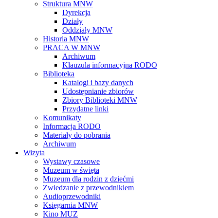
Struktura MNW
Dyrekcja
Działy
Oddziały MNW
Historia MNW
PRACA W MNW
Archiwum
Klauzula informacyjna RODO
Biblioteka
Katalogi i bazy danych
Udostępnianie zbiorów
Zbiory Biblioteki MNW
Przydatne linki
Komunikaty
Informacja RODO
Materiały do pobrania
Archiwum
Wizyta
Wystawy czasowe
Muzeum w święta
Muzeum dla rodzin z dziećmi
Zwiedzanie z przewodnikiem
Audioprzewodniki
Księgarnia MNW
Kino MUZ