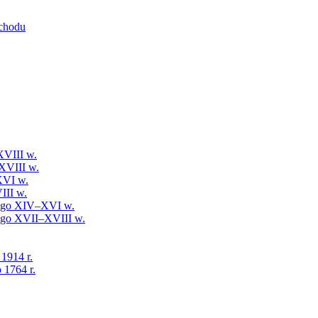
schodu
XVIII w.
XVIII w.
XVI w.
III w.
iego XIV–XVI w.
iego XVII–XVIII w.
 1914 r.
 1764 r.