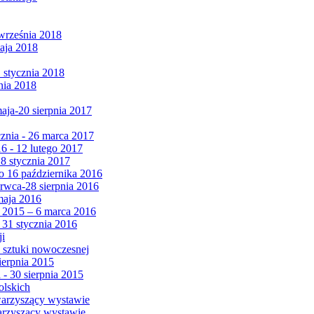
września 2018
maja 2018
1 stycznia 2018
nia 2018
maja-20 sierpnia 2017
cznia - 26 marca 2017
6 - 12 lutego 2017
 8 stycznia 2017
 16 października 2016
erwca-28 sierpnia 2016
maja 2016
da 2015 – 6 marca 2016
 31 stycznia 2016
ji
 sztuki nowoczesnej
ierpnia 2015
 - 30 sierpnia 2015
olskich
warzyszący wystawie
arzyszący wystawie