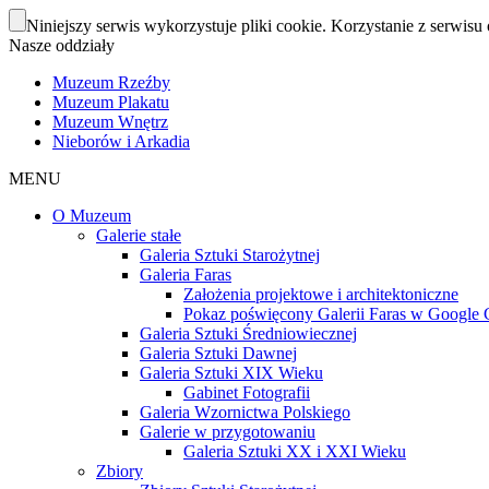
Niniejszy serwis wykorzystuje pliki cookie. Korzystanie z serwisu 
Nasze oddziały
Muzeum Rzeźby
Muzeum Plakatu
Muzeum Wnętrz
Nieborów i Arkadia
MENU
O Muzeum
Galerie stałe
Galeria Sztuki Starożytnej
Galeria Faras
Założenia projektowe i architektoniczne
Pokaz poświęcony Galerii Faras w Google Cu
Galeria Sztuki Średniowiecznej
Galeria Sztuki Dawnej
Galeria Sztuki XIX Wieku
Gabinet Fotografii
Galeria Wzornictwa Polskiego
Galerie w przygotowaniu
Galeria Sztuki XX i XXI Wieku
Zbiory