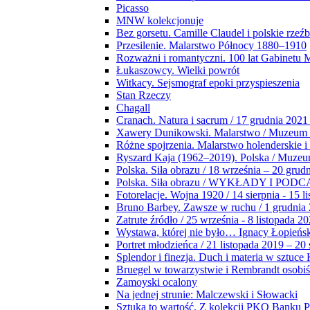
Picasso
MNW kolekcjonuje
Bez gorsetu. Camille Claudel i polskie rzeź
Przesilenie. Malarstwo Północy 1880–1910
Rozważni i romantyczni. 100 lat Gabinetu
Łukaszowcy. Wielki powrót
Witkacy. Sejsmograf epoki przyspieszenia
Stan Rzeczy
Chagall
Cranach. Natura i sacrum / 17 grudnia 2021
Xawery Dunikowski. Malarstwo / Muzeum 
Różne spojrzenia. Malarstwo holenderskie i
Ryszard Kaja (1962–2019). Polska / Muze
Polska. Siła obrazu / 18 września – 20 grud
Polska. Siła obrazu / WYKŁADY I POD
Fotorelacje. Wojna 1920 / 14 sierpnia - 15 l
Bruno Barbey. Zawsze w ruchu / 1 grudnia
Zatrute źródło / 25 września - 8 listopada 2
Wystawa, której nie było… Ignacy Łopieńs
Portret młodzieńca / 21 listopada 2019 – 20
Splendor i finezja. Duch i materia w sztuce 
Bruegel w towarzystwie i Rembrandt osobiś
Zamoyski ocalony
Na jednej strunie: Malczewski i Słowacki
Sztuka to wartość. Z kolekcji PKO Banku P