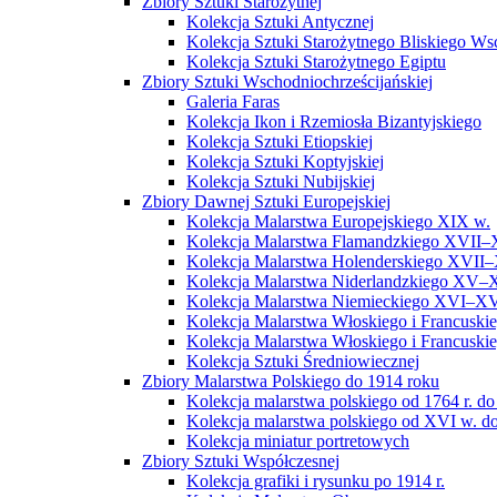
Zbiory Sztuki Starożytnej
Kolekcja Sztuki Antycznej
Kolekcja Sztuki Starożytnego Bliskiego W
Kolekcja Sztuki Starożytnego Egiptu
Zbiory Sztuki Wschodniochrześcijańskiej
Galeria Faras
Kolekcja Ikon i Rzemiosła Bizantyjskiego
Kolekcja Sztuki Etiopskiej
Kolekcja Sztuki Koptyjskiej
Kolekcja Sztuki Nubijskiej
Zbiory Dawnej Sztuki Europejskiej
Kolekcja Malarstwa Europejskiego XIX w.
Kolekcja Malarstwa Flamandzkiego XVII–
Kolekcja Malarstwa Holenderskiego XVII–
Kolekcja Malarstwa Niderlandzkiego XV–
Kolekcja Malarstwa Niemieckiego XVI–XV
Kolekcja Malarstwa Włoskiego i Francusk
Kolekcja Malarstwa Włoskiego i Francusk
Kolekcja Sztuki Średniowiecznej
Zbiory Malarstwa Polskiego do 1914 roku
Kolekcja malarstwa polskiego od 1764 r. do
Kolekcja malarstwa polskiego od XVI w. do
Kolekcja miniatur portretowych
Zbiory Sztuki Współczesnej
Kolekcja grafiki i rysunku po 1914 r.