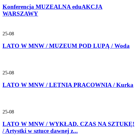
Konferencja MUZEALNA eduAKCJA
WARSZAWY
25-08
LATO W MNW / MUZEUM POD LUPĄ / Woda
25-08
LATO W MNW / LETNIA PRACOWNIA / Kurka
25-08
LATO W MNW / WYKŁAD. CZAS NA SZTUKĘ!
/ Artystki w sztuce dawnej z...