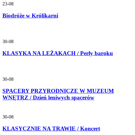
23-08
Biodróże w Królikarni
30-08
KLASYKA NA LEŻAKACH / Perły baroku
30-08
SPACERY PRZYRODNICZE W MUZEUM
WNĘTRZ / Dzień leniwych spacerów
30-08
KLASYCZNIE NA TRAWIE / Koncert