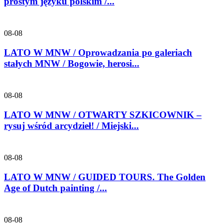
prostym języku polskim /...
08-08
LATO W MNW / Oprowadzania po galeriach
stałych MNW / Bogowie, herosi...
08-08
LATO W MNW / OTWARTY SZKICOWNIK –
rysuj wśród arcydzieł! / Miejski...
08-08
LATO W MNW / GUIDED TOURS. The Golden
Age of Dutch painting /...
08-08