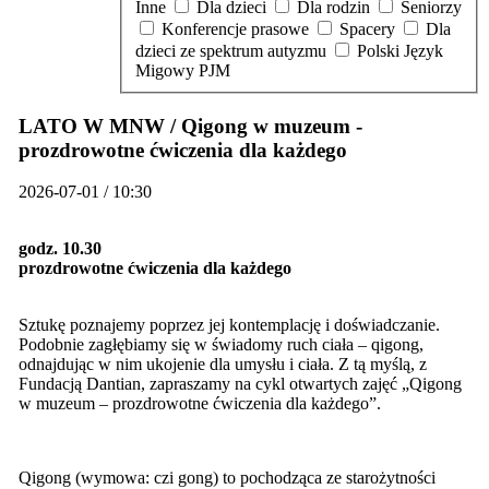
Inne
Dla dzieci
Dla rodzin
Seniorzy
Konferencje prasowe
Spacery
Dla
dzieci ze spektrum autyzmu
Polski Język
Migowy PJM
LATO W MNW / Qigong w muzeum -
prozdrowotne ćwiczenia dla każdego
2026-07-01 / 10:30
godz. 10.30
prozdrowotne ćwiczenia dla każdego
Sztukę poznajemy poprzez jej kontemplację i doświadczanie.
Podobnie zagłębiamy się w świadomy ruch ciała – qigong,
odnajdując w nim ukojenie dla umysłu i ciała. Z tą myślą, z
Fundacją Dantian, zapraszamy na cykl otwartych zajęć „Qigong
w muzeum – prozdrowotne ćwiczenia dla każdego”.
Qigong (wymowa: czi gong) to pochodząca ze starożytności