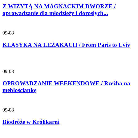
Z WIZYTĄ NA MAGNACKIM DWORZE /
oprowadzanie dla młodzieży i dorosłych...
09-08
KLASYKA NA LEŻAKACH / From Paris to Lviv
09-08
OPROWADZANIE WEEKENDOWE / Rzeźba na
meblościankę
09-08
Biodróże w Królikarni