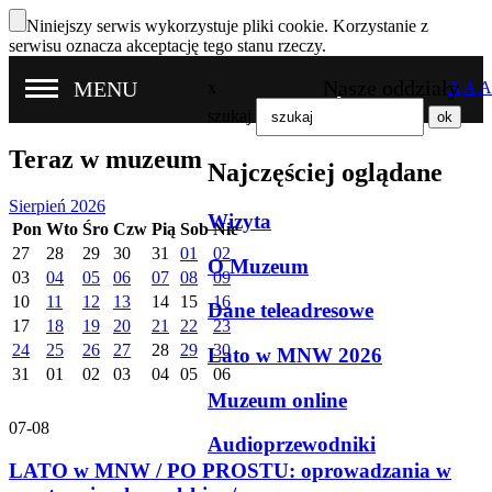
Niniejszy serwis wykorzystuje pliki cookie. Korzystanie z
serwisu oznacza akceptację tego stanu rzeczy.
Nasze oddziały
MENU
x
A
A
A
szukaj
Teraz w muzeum
Najczęściej oglądane
Sierpień 2026
Wizyta
Pon
Wto
Śro
Czw
Pią
Sob
Nie
27
28
29
30
31
01
02
O Muzeum
03
04
05
06
07
08
09
10
11
12
13
14
15
16
Dane teleadresowe
17
18
19
20
21
22
23
24
25
26
27
28
29
30
Lato w MNW 2026
31
01
02
03
04
05
06
Muzeum online
07-08
Audioprzewodniki
LATO w MNW / PO PROSTU: oprowadzania w