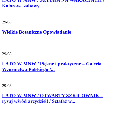
LATO W MNW / SZTUKA NA WAKACJACH /
Kolorowe zabawy
29-08
Wielkie Botaniczne Opowiadanie
29-08
LATO W MNW / Piękne i praktyczne – Galeria
Wzornictwa Polskiego /...
29-08
LATO W MNW / OTWARTY SZKICOWNIK –
rysuj wśród arcydzieł! / Sztafaż w...