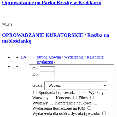
Oprowadzanie po Parku Rzeźby w Królikarni
25-10
OPROWADZANIE KURATORSKIE / Rzeźba na
meblościankę
EN
Strona główna
/
Wydarzenia
/
Kalendarz
wydarzeń
/
Od:
Do:
Gdzie:
Spotkania i oprowadzania
Wykłady
Warsztaty
Koncerty
Filmy
Wystawy
Konferencje naukowe
Wydarzenia tłumaczone na PJM
Wydarzenia dla osób z dysfukcją wzroku