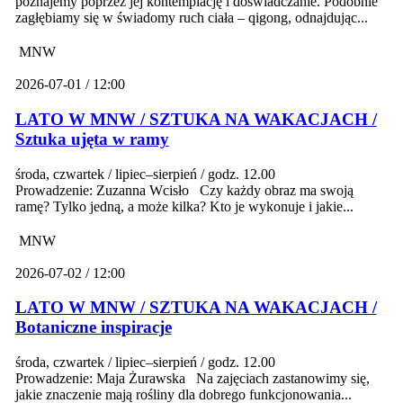
poznajemy poprzez jej kontemplację i doświadczanie. Podobnie
zagłębiamy się w świadomy ruch ciała – qigong, odnajdując...
MNW
2026-07-01 / 12:00
LATO W MNW / SZTUKA NA WAKACJACH /
Sztuka ujęta w ramy
środa, czwartek / lipiec–sierpień / godz. 12.00
Prowadzenie: Zuzanna Wcisło Czy każdy obraz ma swoją
ramę? Tylko jedną, a może kilka? Kto je wykonuje i jakie...
MNW
2026-07-02 / 12:00
LATO W MNW / SZTUKA NA WAKACJACH /
Botaniczne inspiracje
środa, czwartek / lipiec–sierpień / godz. 12.00
Prowadzenie: Maja Żurawska Na zajęciach zastanowimy się,
jakie znaczenie mają rośliny dla dobrego funkcjonowania...