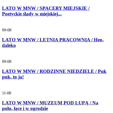
LATO W MNW / SPACERY MIEJSKIE /
Poetyckie ślady w miejskiej...
09-08
LATO W MNW / LETNIA PRACOWNIA / Hen,
daleko
09-08
LATO W MNW / RODZINNE NIEDZIELE / Puk
puk, to ja!
11-08
LATO W MNW / MUZEUM POD LUPĄ / Na
polu, łące i w ogrodzie