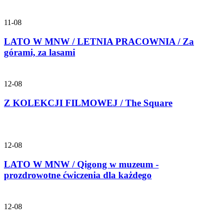
11-08
LATO W MNW / LETNIA PRACOWNIA / Za
górami, za lasami
12-08
Z KOLEKCJI FILMOWEJ / The Square
12-08
LATO W MNW / Qigong w muzeum -
prozdrowotne ćwiczenia dla każdego
12-08