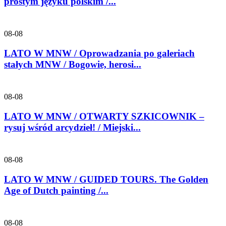
prostym języku polskim /...
08-08
LATO W MNW / Oprowadzania po galeriach
stałych MNW / Bogowie, herosi...
08-08
LATO W MNW / OTWARTY SZKICOWNIK –
rysuj wśród arcydzieł! / Miejski...
08-08
LATO W MNW / GUIDED TOURS. The Golden
Age of Dutch painting /...
08-08