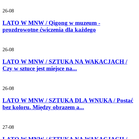
26-08
LATO W MNW / Qigong w muzeum -
prozdrowotne ćwiczenia dla każdego
26-08
LATO W MNW / SZTUKA NA WAKACJACH /
Czy w sztuce jest miejsce na...
26-08
LATO W MNW / SZTUKA DLA WNUKA / Postać
bez koloru. Między obrazem a...
27-08