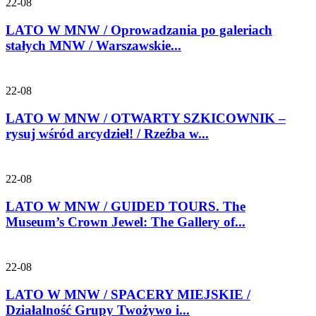
22-08
LATO W MNW / Oprowadzania po galeriach
stałych MNW / Warszawskie...
22-08
LATO W MNW / OTWARTY SZKICOWNIK –
rysuj wśród arcydzieł! / Rzeźba w...
22-08
LATO W MNW / GUIDED TOURS. The
Museum’s Crown Jewel: The Gallery of...
22-08
LATO W MNW / SPACERY MIEJSKIE /
Działalność Grupy Twożywo i...