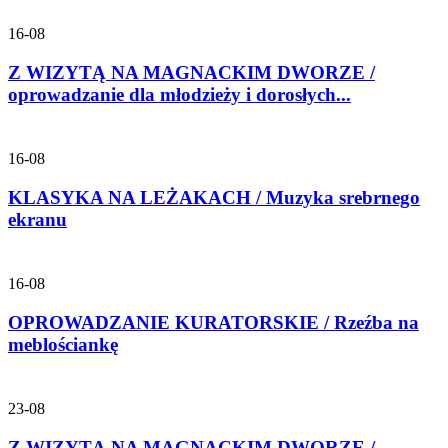
16-08
Z WIZYTĄ NA MAGNACKIM DWORZE /
oprowadzanie dla młodzieży i dorosłych...
16-08
KLASYKA NA LEŻAKACH / Muzyka srebrnego
ekranu
16-08
OPROWADZANIE KURATORSKIE / Rzeźba na
meblościankę
23-08
Z WIZYTĄ NA MAGNACKIM DWORZE /