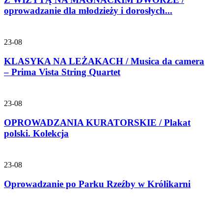
oprowadzanie dla młodzieży i dorosłych...
23-08
KLASYKA NA LEŻAKACH / Musica da camera
– Prima Vista String Quartet
23-08
OPROWADZANIA KURATORSKIE / Plakat
polski. Kolekcja
23-08
Oprowadzanie po Parku Rzeźby w Królikarni