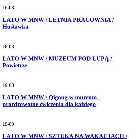
16-08
LATO W MNW / LETNIA PRACOWNIA /
Huśtawka
18-08
LATO W MNW / MUZEUM POD LUPĄ /
Powietrze
19-08
LATO W MNW / Qigong w muzeum -
prozdrowotne ćwiczenia dla każdego
19-08
LATO W MNW / SZTUKA NA WAKACJACH /