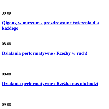
30-09
Qigong w muzeum - prozdrowotne ćwiczenia dla
każdego
08-08
Działania performatywne / Rzeźby w ruch!
08-08
Działania performatywne / Rzeźba nas obchodzi
09-08