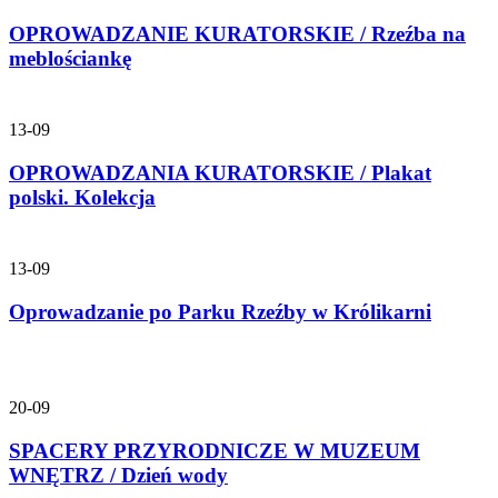
OPROWADZANIE KURATORSKIE / Rzeźba na
meblościankę
13-09
OPROWADZANIA KURATORSKIE / Plakat
polski. Kolekcja
13-09
Oprowadzanie po Parku Rzeźby w Królikarni
20-09
SPACERY PRZYRODNICZE W MUZEUM
WNĘTRZ / Dzień wody