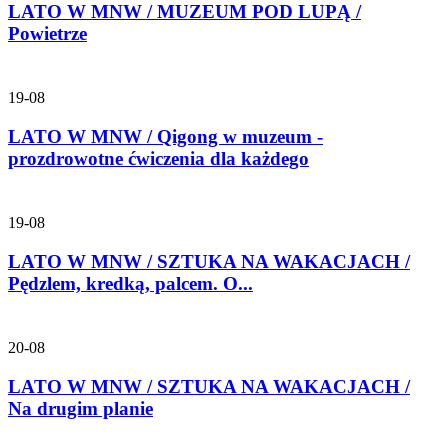
LATO W MNW / MUZEUM POD LUPĄ /
Powietrze
19-08
LATO W MNW / Qigong w muzeum -
prozdrowotne ćwiczenia dla każdego
19-08
LATO W MNW / SZTUKA NA WAKACJACH /
Pędzlem, kredką, palcem. O...
20-08
LATO W MNW / SZTUKA NA WAKACJACH /
Na drugim planie