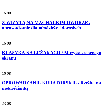
16-08
Z WIZYTĄ NA MAGNACKIM DWORZE /
oprowadzanie dla młodzieży i dorosłych...
16-08
KLASYKA NA LEŻAKACH / Muzyka srebrnego
ekranu
16-08
OPROWADZANIE KURATORSKIE / Rzeźba na
meblościankę
23-08