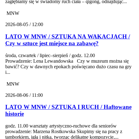
zagłębiamy się w świadomy ruch ciała – qigong, odnajdując...
MNW
2026-08-05 / 12:00
LATO W MNW / SZTUKA NA WAKACJACH /
Czy w sztuce jest miejsce na zabawę?
środa, czwartek / lipiec–sierpień / godz. 12.00
Prowadzenie: Lena Lewandowska Czy w muzeum można się
bawić? Czy w dawnych epokach poświęcano dużo czasu na gry
i...
MNW
2026-08-06 / 11:00
LATO W MNW / SZTUKA I RUCH / Haftowane
historie
godz. 11.00 warsztaty artystyczno-ruchowe dla seniorów
prowadzenie: Marzena Rostkowska Skupimy się na pracy z
tamborkiem, igłą i nitką, tworząc delikatne kompozycje,...