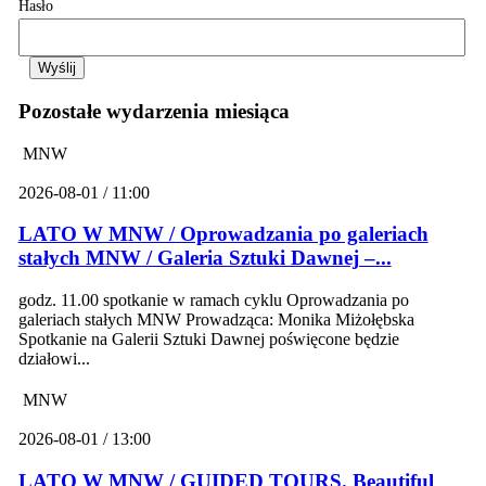
Hasło
Pozostałe wydarzenia miesiąca
MNW
2026-08-01 / 11:00
LATO W MNW / Oprowadzania po galeriach
stałych MNW / Galeria Sztuki Dawnej –...
godz. 11.00 spotkanie w ramach cyklu Oprowadzania po
galeriach stałych MNW Prowadząca: Monika Miżołębska
Spotkanie na Galerii Sztuki Dawnej poświęcone będzie
działowi...
MNW
2026-08-01 / 13:00
LATO W MNW / GUIDED TOURS. Beautiful