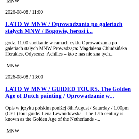
MNW
2026-08-08 / 11:00
LATO W MNW / Oprowadzania po galeriach
stałych MNW / Bogowie, herosi i...
godz. 11.00 spotkanie w ramach cyklu Oprowadzania po
galeriach stałych MNW Prowadząca: Magdalena Chludzińska
Herakles, Odyseusz, Achilles – kto z nas nie zna tych...
MNW
2026-08-08 / 13:00
LATO W MNW / GUIDED TOURS. The Golden
Age of Dutch painting / Oprowadzanie w...
Opis w języku polskim poniżej 8th August / Saturday / 1.00pm
(CET) tour guide: Lena Lewandowska The 17th century is
known as the Golden Age of the Netherlands -...
MNW