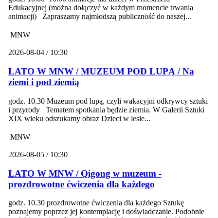
Edukacyjnej (można dołączyć w każdym momencie trwania
animacji) Zapraszamy najmłodszą publiczność do naszej...
MNW
2026-08-04 / 10:30
LATO W MNW / MUZEUM POD LUPĄ / Na
ziemi i pod ziemią
godz. 10.30 Muzeum pod lupą, czyli wakacyjni odkrywcy sztuki
i przyrody Tematem spotkania będzie ziemia. W Galerii Sztuki
XIX wieku odszukamy obraz Dzieci w lesie...
MNW
2026-08-05 / 10:30
LATO W MNW / Qigong w muzeum -
prozdrowotne ćwiczenia dla każdego
godz. 10.30 prozdrowotne ćwiczenia dla każdego Sztukę
poznajemy poprzez jej kontemplację i doświadczanie. Podobnie