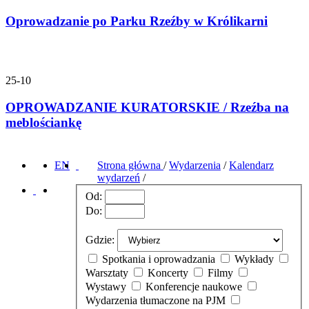
Oprowadzanie po Parku Rzeźby w Królikarni
25-10
OPROWADZANIE KURATORSKIE / Rzeźba na
meblościankę
EN
Strona główna
/
Wydarzenia
/
Kalendarz
wydarzeń
/
Od:
Do:
Gdzie:
Spotkania i oprowadzania
Wykłady
Warsztaty
Koncerty
Filmy
Wystawy
Konferencje naukowe
Wydarzenia tłumaczone na PJM