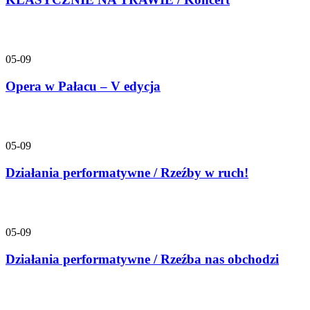
05-09
Opera w Pałacu – V edycja
05-09
Działania performatywne / Rzeźby w ruch!
05-09
Działania performatywne / Rzeźba nas obchodzi