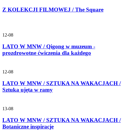
Z KOLEKCJI FILMOWEJ / The Square
12-08
LATO W MNW / Qigong w muzeum -
prozdrowotne ćwiczenia dla każdego
12-08
LATO W MNW / SZTUKA NA WAKACJACH /
Sztuka ujęta w ramy
13-08
LATO W MNW / SZTUKA NA WAKACJACH /
Botaniczne inspiracje