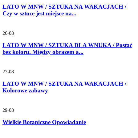
LATO W MNW / SZTUKA NA WAKACJACH /
Czy w sztuce jest miejsce na...
26-08
LATO W MNW / SZTUKA DLA WNUKA / Postać
bez koloru. Między obrazem a...
27-08
LATO W MNW / SZTUKA NA WAKACJACH /
Kolorowe zabawy
29-08
Wielkie Botaniczne Opowiadanie