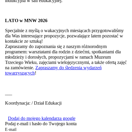
indukcyjna w sali edukacyjnej.
LATO w MNW 2026
Specjalnie z myślą o wakacyjnych miesiącach przygotowaliśmy
dla Was interesujące propozycje, pozwalające latem pozostać w
kontakcie ze sztuką!
Zapraszamy do zapoznania się z naszym różnorodnym
programem: warsztatami dla rodzin z dziećmi, spotkaniami dla
młodzieży i dorosłych, propozycjami w ramach Muzeum
Trzeciego Wieku, zajęciami wielojęzycznymi, a także ofertą zajęć
na zamówienie.
Zapraszamy do śledzenia wydarzeń
towarzyszących
!
___
Koordynacja:
/ Dział Edukacji
Dodaj do mojego kalendarza google
Podaj e-mail i hasło do Twojego konta
E-mail