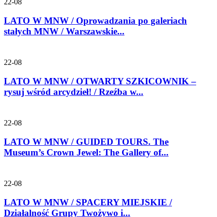
22-08
LATO W MNW / Oprowadzania po galeriach
stałych MNW / Warszawskie...
22-08
LATO W MNW / OTWARTY SZKICOWNIK –
rysuj wśród arcydzieł! / Rzeźba w...
22-08
LATO W MNW / GUIDED TOURS. The
Museum’s Crown Jewel: The Gallery of...
22-08
LATO W MNW / SPACERY MIEJSKIE /
Działalność Grupy Twożywo i...