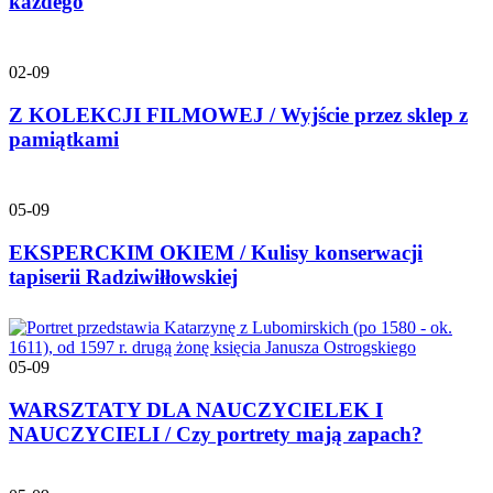
każdego
02-09
Z KOLEKCJI FILMOWEJ / Wyjście przez sklep z
pamiątkami
05-09
EKSPERCKIM OKIEM / Kulisy konserwacji
tapiserii Radziwiłłowskiej
05-09
WARSZTATY DLA NAUCZYCIELEK I
NAUCZYCIELI / Czy portrety mają zapach?