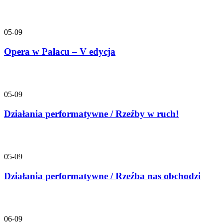
05-09
Opera w Pałacu – V edycja
05-09
Działania performatywne / Rzeźby w ruch!
05-09
Działania performatywne / Rzeźba nas obchodzi
06-09