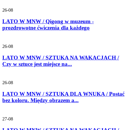
26-08
LATO W MNW / Qigong w muzeum -
prozdrowotne ćwiczenia dla każdego
26-08
LATO W MNW / SZTUKA NA WAKACJACH /
Czy w sztuce jest miejsce na...
26-08
LATO W MNW / SZTUKA DLA WNUKA / Postać
bez koloru. Między obrazem a...
27-08