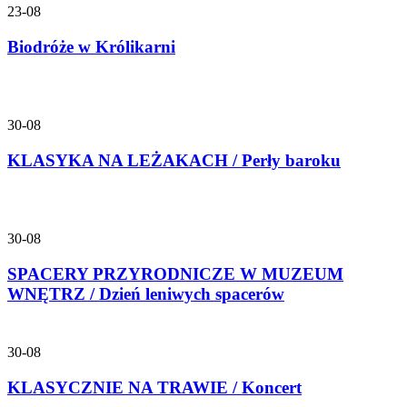
23-08
Biodróże w Królikarni
30-08
KLASYKA NA LEŻAKACH / Perły baroku
30-08
SPACERY PRZYRODNICZE W MUZEUM
WNĘTRZ / Dzień leniwych spacerów
30-08
KLASYCZNIE NA TRAWIE / Koncert