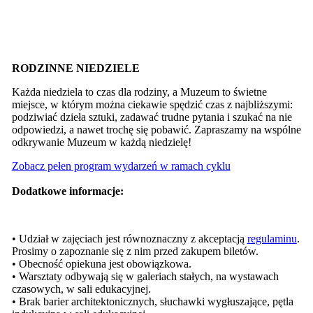
RODZINNE NIEDZIELE
Każda niedziela to czas dla rodziny, a Muzeum to świetne
miejsce, w którym można ciekawie spędzić czas z najbliższymi:
podziwiać dzieła sztuki, zadawać trudne pytania i szukać na nie
odpowiedzi, a nawet trochę się pobawić. Zapraszamy na wspólne
odkrywanie Muzeum w każdą niedzielę!
Zobacz pełen program wydarzeń w ramach cyklu
Dodatkowe informacje:
• Udział w zajęciach jest równoznaczny z akceptacją
regulaminu
.
Prosimy o zapoznanie się z nim przed zakupem biletów.
• Obecność opiekuna jest obowiązkowa.
• Warsztaty odbywają się w galeriach stałych, na wystawach
czasowych, w sali edukacyjnej.
• Brak barier architektonicznych, słuchawki wygłuszające, pętla