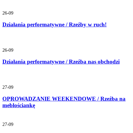
26-09
Działania performatywne / Rzeźby w ruch!
26-09
Działania performatywne / Rzeźba nas obchodzi
27-09
OPROWADZANIE WEEKENDOWE / Rzeźba na
meblościankę
27-09