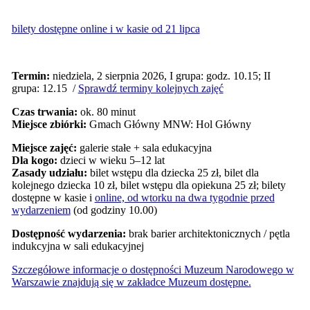
bilety dostępne online i w kasie od 21 lipca
Termin:
niedziela, 2 sierpnia 2026, I grupa: godz. 10.15; II
grupa: 12.15 /
Sprawdź terminy kolejnych zajęć
Czas trwania:
ok. 80 minut
Miejsce zbiórki:
Gmach Główny MNW: Hol Główny
Miejsce zajęć:
galerie stałe + sala edukacyjna
Dla kogo:
dzieci w wieku 5–12 lat
Zasady udziału:
bilet wstępu dla dziecka 25 zł, bilet dla
kolejnego dziecka 10 zł, bilet wstępu dla opiekuna 25 zł; bilety
dostępne w kasie i
online, od wtorku na dwa tygodnie przed
wydarzeniem
(od godziny 10.00)
Dostępność wydarzenia:
brak barier architektonicznych / pętla
indukcyjna w sali edukacyjnej
Szczegółowe informacje o dostępności Muzeum Narodowego w
Warszawie znajdują się w zakładce Muzeum dostępne.