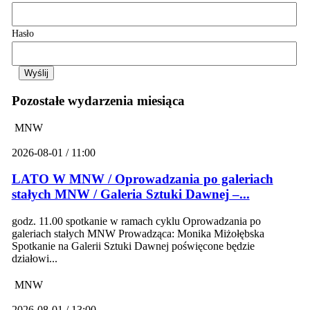
Hasło
Pozostałe wydarzenia miesiąca
MNW
2026-08-01 / 11:00
LATO W MNW / Oprowadzania po galeriach
stałych MNW / Galeria Sztuki Dawnej –...
godz. 11.00 spotkanie w ramach cyklu Oprowadzania po
galeriach stałych MNW Prowadząca: Monika Miżołębska
Spotkanie na Galerii Sztuki Dawnej poświęcone będzie
działowi...
MNW
2026-08-01 / 13:00