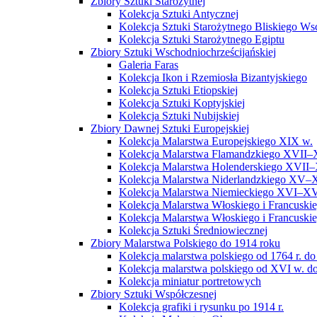
Zbiory Sztuki Starożytnej
Kolekcja Sztuki Antycznej
Kolekcja Sztuki Starożytnego Bliskiego W
Kolekcja Sztuki Starożytnego Egiptu
Zbiory Sztuki Wschodniochrześcijańskiej
Galeria Faras
Kolekcja Ikon i Rzemiosła Bizantyjskiego
Kolekcja Sztuki Etiopskiej
Kolekcja Sztuki Koptyjskiej
Kolekcja Sztuki Nubijskiej
Zbiory Dawnej Sztuki Europejskiej
Kolekcja Malarstwa Europejskiego XIX w.
Kolekcja Malarstwa Flamandzkiego XVII–
Kolekcja Malarstwa Holenderskiego XVII–
Kolekcja Malarstwa Niderlandzkiego XV–
Kolekcja Malarstwa Niemieckiego XVI–XV
Kolekcja Malarstwa Włoskiego i Francusk
Kolekcja Malarstwa Włoskiego i Francusk
Kolekcja Sztuki Średniowiecznej
Zbiory Malarstwa Polskiego do 1914 roku
Kolekcja malarstwa polskiego od 1764 r. do
Kolekcja malarstwa polskiego od XVI w. do
Kolekcja miniatur portretowych
Zbiory Sztuki Współczesnej
Kolekcja grafiki i rysunku po 1914 r.