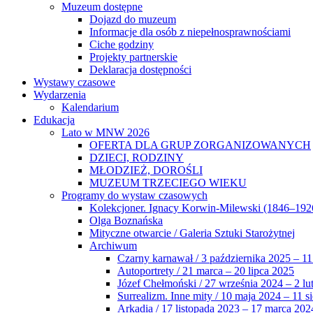
Muzeum dostępne
Dojazd do muzeum
Informacje dla osób z niepełnosprawnościami
Ciche godziny
Projekty partnerskie
Deklaracja dostępności
Wystawy czasowe
Wydarzenia
Kalendarium
Edukacja
Lato w MNW 2026
OFERTA DLA GRUP ZORGANIZOWANYCH
DZIECI, RODZINY
MŁODZIEŻ, DOROŚLI
MUZEUM TRZECIEGO WIEKU
Programy do wystaw czasowych
Kolekcjoner. Ignacy Korwin-Milewski (1846–192
Olga Boznańska
Mityczne otwarcie / Galeria Sztuki Starożytnej
Archiwum
Czarny karnawał / 3 października 2025 – 11
Autoportrety / 21 marca – 20 lipca 2025
Józef Chełmoński / 27 września 2024 – 2 lu
Surrealizm. Inne mity / 10 maja 2024 – 11 s
Arkadia / 17 listopada 2023 – 17 marca 202