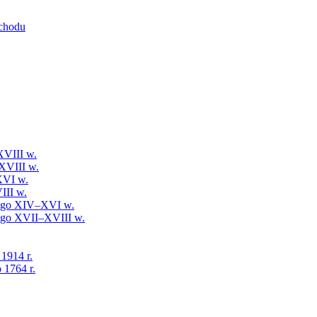
schodu
XVIII w.
XVIII w.
XVI w.
III w.
iego XIV–XVI w.
iego XVII–XVIII w.
 1914 r.
 1764 r.