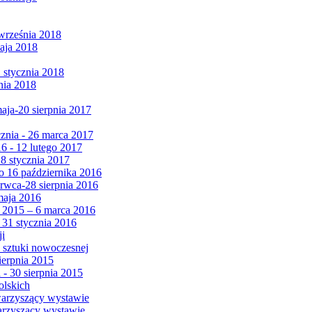
września 2018
maja 2018
1 stycznia 2018
nia 2018
maja-20 sierpnia 2017
cznia - 26 marca 2017
6 - 12 lutego 2017
 8 stycznia 2017
 16 października 2016
erwca-28 sierpnia 2016
maja 2016
da 2015 – 6 marca 2016
 31 stycznia 2016
ji
 sztuki nowoczesnej
ierpnia 2015
 - 30 sierpnia 2015
olskich
warzyszący wystawie
arzyszący wystawie