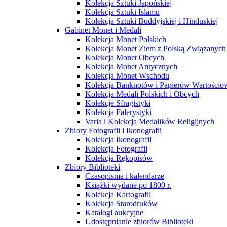
Kolekcja Sztuki Japońskiej
Kolekcja Sztuki Islamu
Kolekcja Sztuki Buddyjskiej i Hinduskiej
Gabinet Monet i Medali
Kolekcja Monet Polskich
Kolekcja Monet Ziem z Polską Związanych
Kolekcja Monet Obcych
Kolekcja Monet Antycznych
Kolekcja Monet Wschodu
Kolekcja Banknotów i Papierów Wartości
Kolekcja Medali Polskich i Obcych
Kolekcje Sfragistyki
Kolekcja Falerystyki
Varia i Kolekcja Medalików Religijnych
Zbiory Fotografii i Ikonografii
Kolekcja Ikonografii
Kolekcja Fotografii
Kolekcja Rękopisów
Zbiory Biblioteki
Czasopisma i kalendarze
Książki wydane po 1800 r.
Kolekcja Kartografii
Kolekcja Starodruków
Katalogi aukcyjne
Udostępnianie zbiorów Biblioteki