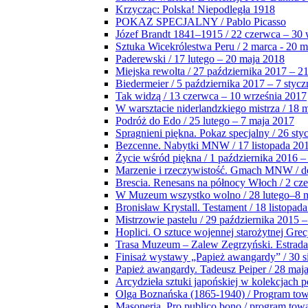
Krzycząc: Polska! Niepodległa 1918
POKAZ SPECJALNY / Pablo Picasso
Józef Brandt 1841–1915 / 22 czerwca – 30 
Sztuka Wicekrólestwa Peru / 2 marca - 20 
Paderewski / 17 lutego – 20 maja 2018
Miejska rewolta / 27 października 2017 – 2
Biedermeier / 5 października 2017 – 7 stycz
Tak widzą / 13 czerwca – 10 września 2017
W warsztacie niderlandzkiego mistrza / 18 
Podróż do Edo / 25 lutego – 7 maja 2017
Spragnieni piękna. Pokaz specjalny / 26 sty
Bezcenne. Nabytki MNW / 17 listopada 201
Życie wśród piękna / 1 października 2016 –
Marzenie i rzeczywistość. Gmach MNW / do
Brescia. Renesans na północy Włoch / 2 cz
W Muzeum wszystko wolno / 28 lutego–8 
Bronisław Krystall. Testament / 18 listopa
Mistrzowie pastelu / 29 października 2015 –
Hoplici. O sztuce wojennej starożytnej Grec
Trasa Muzeum – Zalew Zegrzyński. Estrada
Finisaż wystawy „Papież awangardy” / 30 s
Papież awangardy. Tadeusz Peiper / 28 maja
Arcydzieła sztuki japońskiej w kolekcjach p
Olga Boznańska (1865-1940) / Program to
Masoneria. Pro publico bono / program tow