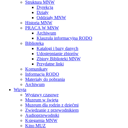
Struktura MNW
Dyrekcja
Działy
Oddziały MNW
Historia MNW
PRACA W MNW
Archiwum
Klauzula informacyjna RODO
Biblioteka
Katalogi i bazy danych
Udostępnianie zbiorów
Zbiory Biblioteki MNW
Przydatne linki
Komunikaty
Informacja RODO
Materiały do pobrania
Archiwum
Wizyta
Wystawy czasowe
Muzeum w święta
Muzeum dla rodzin z dziećmi
Zwiedzanie z przewodnikiem
Audioprzewodniki
Księgarnia MNW
Kino MUZ