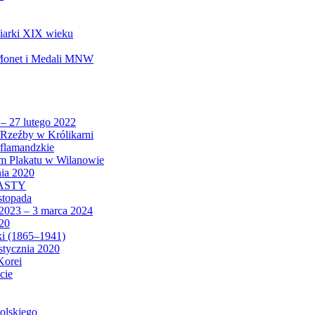
biarki XIX wieku
 Monet i Medali MNW
 – 27 lutego 2022
Rzeźby w Królikarni
 flamandzkie
um Plakatu w Wilanowie
nia 2020
CASTY
istopada
 2023 – 3 marca 2024
020
ki (1865–1941)
 stycznia 2020
Korei
cie
olskiego