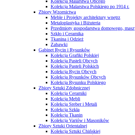
Kolekcja Malarstwa Obcego
Kolekcja Malarstwa Polskiego po 1914 r.
Zbiory Wzornictwa
Meble i Projekty architektury wnętrz
Metaloplastyka i Biżuteria
Przedmioty gospodarstwa domowego, maszy
Szkło i Ceramika
Tkanina i Odzież
Zabawki
Gabinet Rycin i Rysunków
Kolekcja Grafiki Polskiej
Kolekcja Pasteli Obcych
Kolekcja Pasteli Polskich
Kolekcja Rycin Obcych
Kolekcja Rysunków Obcych
Kolekcja Rysunku Polskiego
Zbiory Sztuki Zdobnicznej
Kolekcja Ceramiki
Kolekcja Mebli
Kolekcja Sreber i Metali
Kolekcja Szkła
Kolekcja Tkanin
Kolekcja Variów i Masoników
Zbiory Sztuki Orientalnej
Kolekcja Sztuki Chińskiej