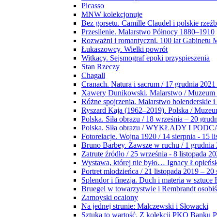
Picasso
MNW kolekcjonuje
Bez gorsetu. Camille Claudel i polskie rzeź
Przesilenie. Malarstwo Północy 1880–1910
Rozważni i romantyczni. 100 lat Gabinetu
Łukaszowcy. Wielki powrót
Witkacy. Sejsmograf epoki przyspieszenia
Stan Rzeczy
Chagall
Cranach. Natura i sacrum / 17 grudnia 2021
Xawery Dunikowski. Malarstwo / Muzeum 
Różne spojrzenia. Malarstwo holenderskie i
Ryszard Kaja (1962–2019). Polska / Muze
Polska. Siła obrazu / 18 września – 20 grud
Polska. Siła obrazu / WYKŁADY I POD
Fotorelacje. Wojna 1920 / 14 sierpnia - 15 l
Bruno Barbey. Zawsze w ruchu / 1 grudnia
Zatrute źródło / 25 września - 8 listopada 2
Wystawa, której nie było… Ignacy Łopieńs
Portret młodzieńca / 21 listopada 2019 – 20
Splendor i finezja. Duch i materia w sztuce 
Bruegel w towarzystwie i Rembrandt osobiś
Zamoyski ocalony
Na jednej strunie: Malczewski i Słowacki
Sztuka to wartość. Z kolekcji PKO Banku P