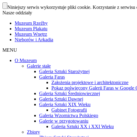
Niniejszy serwis wykorzystuje pliki cookie. Korzystanie z serwisu 
Nasze oddziały
Muzeum Rzeźby
Muzeum Plakatu
Muzeum Wnętrz
Nieborów i Arkadia
MENU
O Muzeum
Galerie stałe
Galeria Sztuki Starożytnej
Galeria Faras
Założenia projektowe i architektoniczne
Pokaz poświęcony Galerii Faras w Google Cu
Galeria Sztuki Średniowiecznej
Galeria Sztuki Dawnej
Galeria Sztuki XIX Wieku
Gabinet Fotografii
Galeria Wzornictwa Polskiego
Galerie w przygotowaniu
Galeria Sztuki XX i XXI Wieku
Zbiory