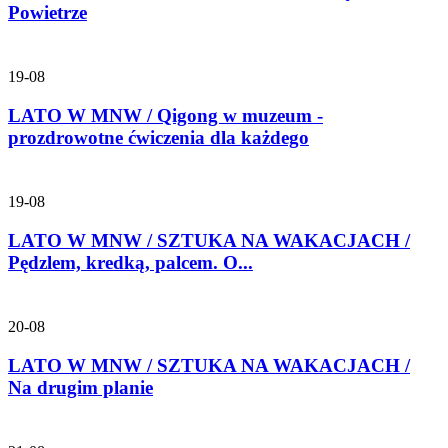
Powietrze
19-08
LATO W MNW / Qigong w muzeum -
prozdrowotne ćwiczenia dla każdego
19-08
LATO W MNW / SZTUKA NA WAKACJACH /
Pędzlem, kredką, palcem. O...
20-08
LATO W MNW / SZTUKA NA WAKACJACH /
Na drugim planie