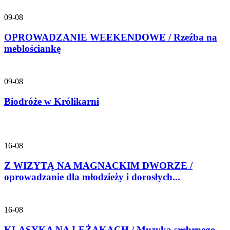
09-08
OPROWADZANIE WEEKENDOWE / Rzeźba na
meblościankę
09-08
Biodróże w Królikarni
16-08
Z WIZYTĄ NA MAGNACKIM DWORZE /
oprowadzanie dla młodzieży i dorosłych...
16-08
KLASYKA NA LEŻAKACH / Muzyka srebrnego