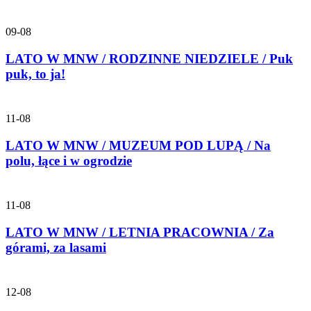
09-08
LATO W MNW / RODZINNE NIEDZIELE / Puk
puk, to ja!
11-08
LATO W MNW / MUZEUM POD LUPĄ / Na
polu, łące i w ogrodzie
11-08
LATO W MNW / LETNIA PRACOWNIA / Za
górami, za lasami
12-08