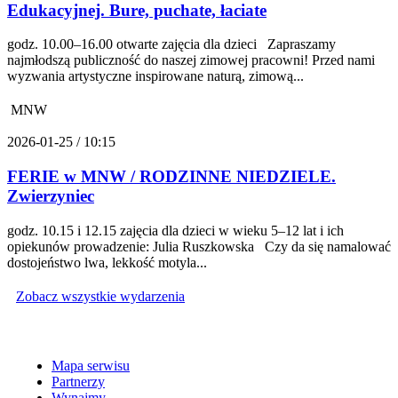
Edukacyjnej. Bure, puchate, łaciate
godz. 10.00–16.00 otwarte zajęcia dla dzieci Zapraszamy
najmłodszą publiczność do naszej zimowej pracowni! Przed nami
wyzwania artystyczne inspirowane naturą, zimową...
MNW
2026-01-25 / 10:15
FERIE w MNW / RODZINNE NIEDZIELE.
Zwierzyniec
godz. 10.15 i 12.15 zajęcia dla dzieci w wieku 5–12 lat i ich
opiekunów prowadzenie: Julia Ruszkowska Czy da się namalować
dostojeństwo lwa, lekkość motyla...
Zobacz wszystkie wydarzenia
Mapa serwisu
Partnerzy
Wynajmy