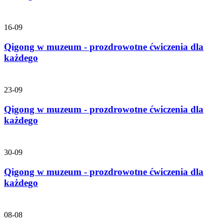
16-09
Qigong w muzeum - prozdrowotne ćwiczenia dla
każdego
23-09
Qigong w muzeum - prozdrowotne ćwiczenia dla
każdego
30-09
Qigong w muzeum - prozdrowotne ćwiczenia dla
każdego
08-08