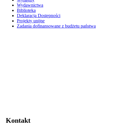
Wydawnictwa
Biblioteka
Deklaracja Dostępności
Projekty unijne
Zadania dofinansowane z budżetu państwa
Kontakt