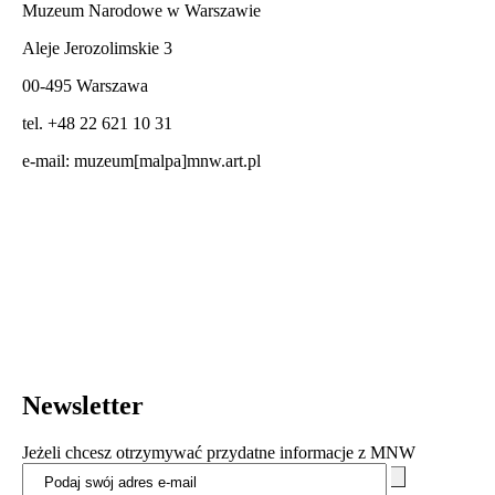
Muzeum Narodowe w Warszawie
Aleje Jerozolimskie 3
00-495 Warszawa
tel. +48 22 621 10 31
e-mail:
muzeum[malpa]mnw.art.pl
Newsletter
Jeżeli chcesz otrzymywać przydatne informacje z MNW