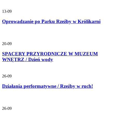
13-09
Oprowadzanie po Parku Rzeźby w Królikarni
20-09
SPACERY PRZYRODNICZE W MUZEUM
WNĘTRZ / Dzień wody
26-09
Działania performatywne / Rzeźby w ruch!
26-09