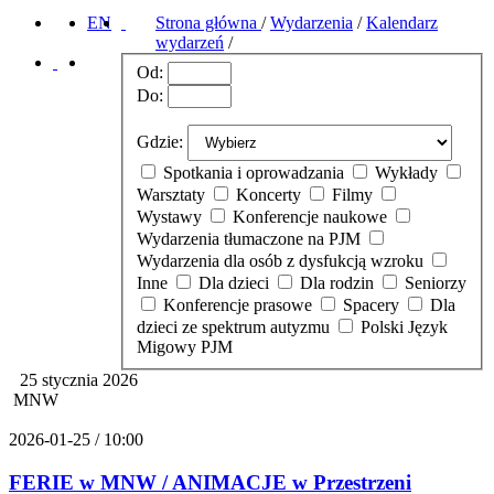
EN
Strona główna
/
Wydarzenia
/
Kalendarz
wydarzeń
/
Od:
Do:
Gdzie:
Spotkania i oprowadzania
Wykłady
Warsztaty
Koncerty
Filmy
Wystawy
Konferencje naukowe
Wydarzenia tłumaczone na PJM
Wydarzenia dla osób z dysfukcją wzroku
Inne
Dla dzieci
Dla rodzin
Seniorzy
Konferencje prasowe
Spacery
Dla
dzieci ze spektrum autyzmu
Polski Język
Migowy PJM
25 stycznia 2026
MNW
2026-01-25 / 10:00
FERIE w MNW / ANIMACJE w Przestrzeni