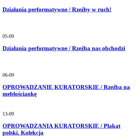
Działania performatywne / Rzeźby w ruch!
05-09
Działania performatywne / Rzeźba nas obchodzi
06-09
OPROWADZANIE KURATORSKIE / Rzeźba na
meblościankę
13-09
OPROWADZANIA KURATORSKIE / Plakat
polski. Kolekcja