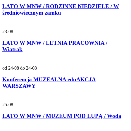
LATO W MNW / RODZINNE NIEDZIELE / W
średniowiecznym zamku
23-08
LATO W MNW / LETNIA PRACOWNIA /
Wiatrak
od 24-08 do 24-08
Konferencja MUZEALNA eduAKCJA
WARSZAWY
25-08
LATO W MNW / MUZEUM POD LUPĄ / Woda