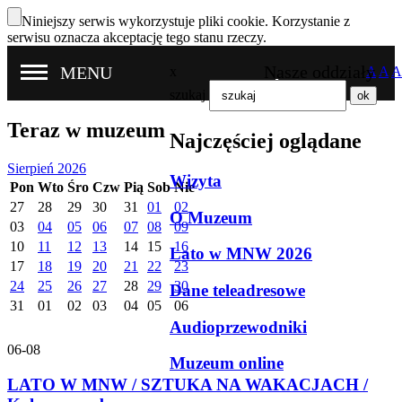
Niniejszy serwis wykorzystuje pliki cookie. Korzystanie z
serwisu oznacza akceptację tego stanu rzeczy.
Nasze oddziały
MENU
x
A
A
A
szukaj
Teraz w muzeum
Najczęściej oglądane
Sierpień 2026
Wizyta
Pon
Wto
Śro
Czw
Pią
Sob
Nie
27
28
29
30
31
01
02
O Muzeum
03
04
05
06
07
08
09
10
11
12
13
14
15
16
Lato w MNW 2026
17
18
19
20
21
22
23
24
25
26
27
28
29
30
Dane teleadresowe
31
01
02
03
04
05
06
Audioprzewodniki
06-08
Muzeum online
LATO W MNW / SZTUKA NA WAKACJACH /