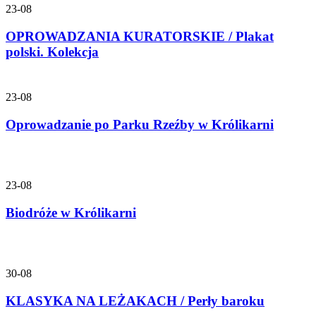
23-08
OPROWADZANIA KURATORSKIE / Plakat
polski. Kolekcja
23-08
Oprowadzanie po Parku Rzeźby w Królikarni
23-08
Biodróże w Królikarni
30-08
KLASYKA NA LEŻAKACH / Perły baroku