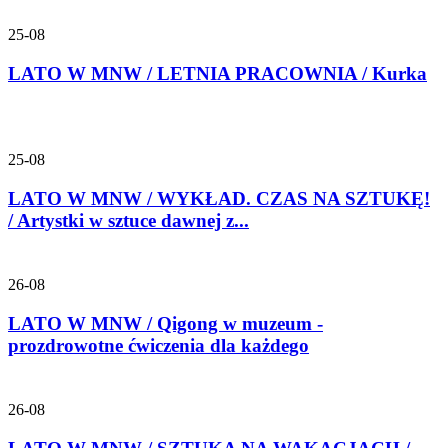
25-08
LATO W MNW / LETNIA PRACOWNIA / Kurka
25-08
LATO W MNW / WYKŁAD. CZAS NA SZTUKĘ!
/ Artystki w sztuce dawnej z...
26-08
LATO W MNW / Qigong w muzeum -
prozdrowotne ćwiczenia dla każdego
26-08