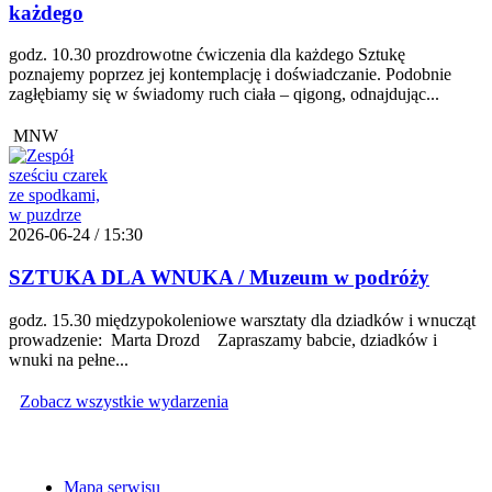
każdego
godz. 10.30 prozdrowotne ćwiczenia dla każdego Sztukę
poznajemy poprzez jej kontemplację i doświadczanie. Podobnie
zagłębiamy się w świadomy ruch ciała – qigong, odnajdując...
MNW
2026-06-24 / 15:30
SZTUKA DLA WNUKA / Muzeum w podróży
godz. 15.30 międzypokoleniowe warsztaty dla dziadków i wnucząt
prowadzenie: Marta Drozd Zapraszamy babcie, dziadków i
wnuki na pełne...
Zobacz wszystkie wydarzenia
Mapa serwisu