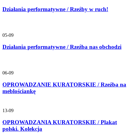
Działania performatywne / Rzeźby w ruch!
05-09
Działania performatywne / Rzeźba nas obchodzi
06-09
OPROWADZANIE KURATORSKIE / Rzeźba na
meblościankę
13-09
OPROWADZANIA KURATORSKIE / Plakat
polski. Kolekcja