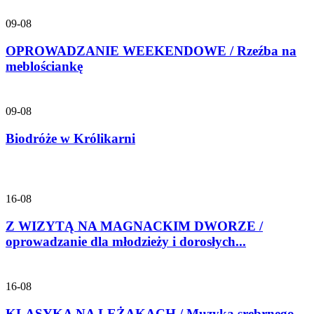
09-08
OPROWADZANIE WEEKENDOWE / Rzeźba na
meblościankę
09-08
Biodróże w Królikarni
16-08
Z WIZYTĄ NA MAGNACKIM DWORZE /
oprowadzanie dla młodzieży i dorosłych...
16-08
KLASYKA NA LEŻAKACH / Muzyka srebrnego