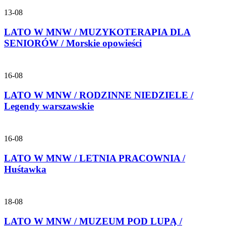
13-08
LATO W MNW / MUZYKOTERAPIA DLA
SENIORÓW / Morskie opowieści
16-08
LATO W MNW / RODZINNE NIEDZIELE /
Legendy warszawskie
16-08
LATO W MNW / LETNIA PRACOWNIA /
Huśtawka
18-08
LATO W MNW / MUZEUM POD LUPĄ /