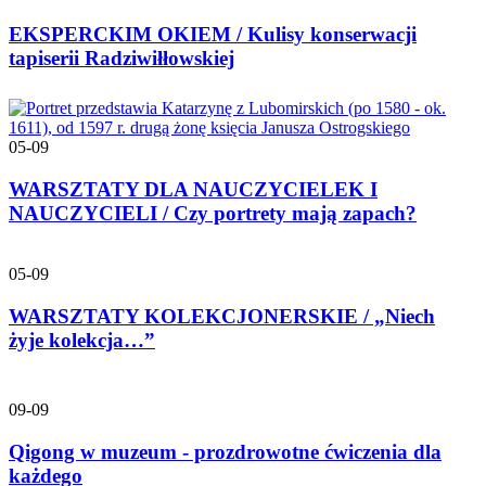
EKSPERCKIM OKIEM / Kulisy konserwacji
tapiserii Radziwiłłowskiej
05-09
WARSZTATY DLA NAUCZYCIELEK I
NAUCZYCIELI / Czy portrety mają zapach?
05-09
WARSZTATY KOLEKCJONERSKIE / „Niech
żyje kolekcja…”
09-09
Qigong w muzeum - prozdrowotne ćwiczenia dla
każdego