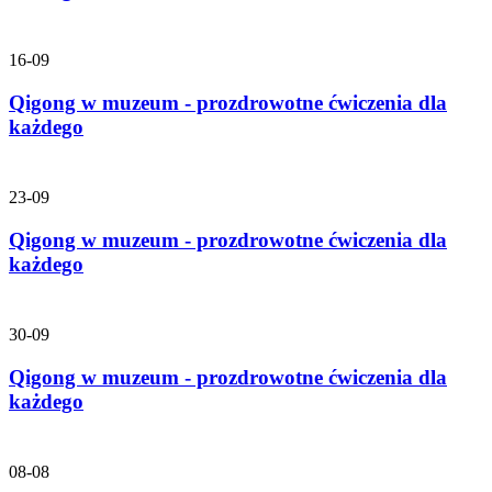
16-09
Qigong w muzeum - prozdrowotne ćwiczenia dla
każdego
23-09
Qigong w muzeum - prozdrowotne ćwiczenia dla
każdego
30-09
Qigong w muzeum - prozdrowotne ćwiczenia dla
każdego
08-08