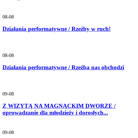
08-08
Działania performatywne / Rzeźby w ruch!
08-08
Działania performatywne / Rzeźba nas obchodzi
09-08
Z WIZYTĄ NA MAGNACKIM DWORZE /
oprowadzanie dla młodzieży i dorosłych...
09-08