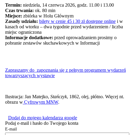
Termin:
niedziela, 14 czerwca 2026, godz. 11.00 i 13.00
Czas trwania:
ok. 80 min
Miejsce:
zbiórka w Holu Głównym
Zasady udziału:
bilety w cenie 45 i 30 zł dostępne online
i w
kasach od wtorku – dwa tygodnie przed wydarzeniem / liczba
miejsc ograniczona
Informacje dodatkowe:
przed oprowadzaniem prosimy o
pobranie zestawów słuchawkowych w Informacji
Zapraszamy do zapoznania się z pełnym programem wydarzeń
towarzyszących wystawie
Ilustracja: Jan Matejko,
Stańczyk
, 1862, olej, płótno. Więcej nt.
obrazu w
Cyfrowym MNW
.
Dodaj do mojego kalendarza google
Podaj e-mail i hasło do Twojego konta
E-mail