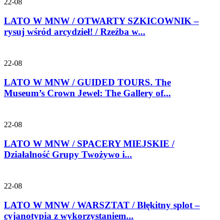
22-08
LATO W MNW / OTWARTY SZKICOWNIK –
rysuj wśród arcydzieł! / Rzeźba w...
22-08
LATO W MNW / GUIDED TOURS. The
Museum’s Crown Jewel: The Gallery of...
22-08
LATO W MNW / SPACERY MIEJSKIE /
Działalność Grupy Twożywo i...
22-08
LATO W MNW / WARSZTAT / Błękitny splot –
cyjanotypia z wykorzystaniem...