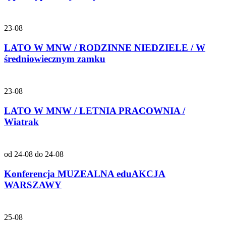
23-08
LATO W MNW / RODZINNE NIEDZIELE / W
średniowiecznym zamku
23-08
LATO W MNW / LETNIA PRACOWNIA /
Wiatrak
od 24-08 do 24-08
Konferencja MUZEALNA eduAKCJA
WARSZAWY
25-08