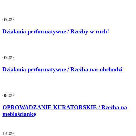
05-09
Działania performatywne / Rzeźby w ruch!
05-09
Działania performatywne / Rzeźba nas obchodzi
06-09
OPROWADZANIE KURATORSKIE / Rzeźba na
meblościankę
13-09