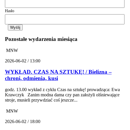
Hasło
Pozostałe wydarzenia miesiąca
MNW
2026-06-02 / 13:00
WYKŁAD. CZAS NA SZTUKĘ! / Bielizna –
chroni, odmienia, kusi
godz. 13.00 wykład z cyklu Czas na sztukę! prowadząca: Ewa
Krawczyk Zanim modna dama czy pan założyli olśniewające
stroje, musieli przywdziać coś jeszcze...
MNW
2026-06-02 / 18:00