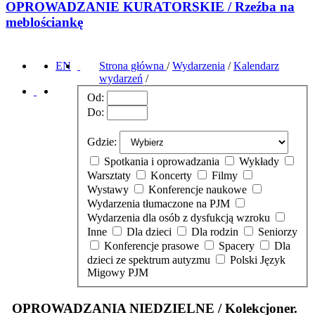
OPROWADZANIE KURATORSKIE / Rzeźba na
meblościankę
EN
Strona główna
/
Wydarzenia
/
Kalendarz
wydarzeń
/
Od:
Do:
Gdzie:
Spotkania i oprowadzania
Wykłady
Warsztaty
Koncerty
Filmy
Wystawy
Konferencje naukowe
Wydarzenia tłumaczone na PJM
Wydarzenia dla osób z dysfukcją wzroku
Inne
Dla dzieci
Dla rodzin
Seniorzy
Konferencje prasowe
Spacery
Dla
dzieci ze spektrum autyzmu
Polski Język
Migowy PJM
OPROWADZANIA NIEDZIELNE / Kolekcjoner.