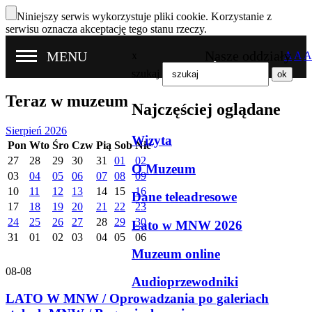
Niniejszy serwis wykorzystuje pliki cookie. Korzystanie z
serwisu oznacza akceptację tego stanu rzeczy.
Nasze oddziały
MENU
x
A
A
A
szukaj
Teraz w muzeum
Najczęściej oglądane
Sierpień 2026
Wizyta
Pon
Wto
Śro
Czw
Pią
Sob
Nie
27
28
29
30
31
01
02
O Muzeum
03
04
05
06
07
08
09
10
11
12
13
14
15
16
Dane teleadresowe
17
18
19
20
21
22
23
24
25
26
27
28
29
30
Lato w MNW 2026
31
01
02
03
04
05
06
Muzeum online
08-08
Audioprzewodniki
LATO W MNW / Oprowadzania po galeriach