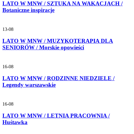
LATO W MNW / SZTUKA NA WAKACJACH /
Botaniczne inspiracje
13-08
LATO W MNW / MUZYKOTERAPIA DLA
SENIORÓW / Morskie opowieści
16-08
LATO W MNW / RODZINNE NIEDZIELE /
Legendy warszawskie
16-08
LATO W MNW / LETNIA PRACOWNIA /
Huśtawka