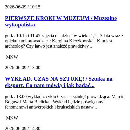
2026-06-09 / 10:15
PIERWSZE KROKI W MUZEUM / Muzealne
wykopaliska
godz. 10.15 i 11.45 zajęcia dla dzieci w wieku 1,5 –3 lata wraz z
opiekunami prowadząca: Karolina Kierzkowska Kim jest
archeolog? Czy łatwo jest znaleźć prawdziwy...
MNW
2026-06-09 / 13:00
WYKŁAD. CZAS NA SZTUKĘ! / Sztuka na
eksport. Co nam mówią i jak badać...
godz. 13.00 wykład z cyklu Czas na sztukę! prowadząca: Marcin
Bogusz i Marta Bielicka Wykład będzie poświęcony
fenomenowi antwerpskich i brukselskich nastaw...
MNW
2026-06-09 / 14:30