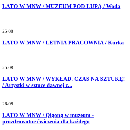
LATO W MNW / MUZEUM POD LUPĄ / Woda
25-08
LATO W MNW / LETNIA PRACOWNIA / Kurka
25-08
LATO W MNW / WYKŁAD. CZAS NA SZTUKĘ!
/ Artystki w sztuce dawnej z...
26-08
LATO W MNW / Qigong w muzeum -
prozdrowotne ćwiczenia dla każdego