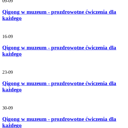
09-09
Qigong w muzeum - prozdrowotne ćwiczenia dla
każdego
16-09
Qigong w muzeum - prozdrowotne ćwiczenia dla
każdego
23-09
Qigong w muzeum - prozdrowotne ćwiczenia dla
każdego
30-09
Qigong w muzeum - prozdrowotne ćwiczenia dla
każdego