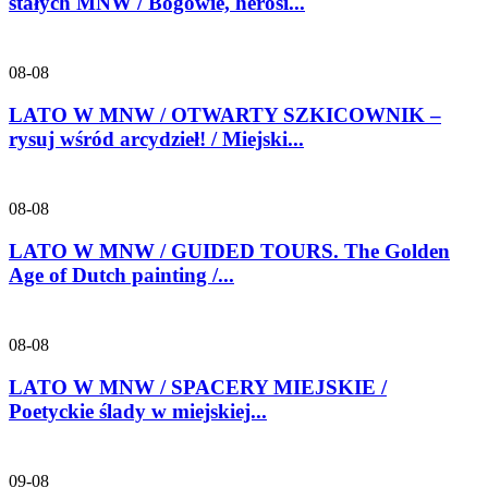
stałych MNW / Bogowie, herosi...
08-08
LATO W MNW / OTWARTY SZKICOWNIK –
rysuj wśród arcydzieł! / Miejski...
08-08
LATO W MNW / GUIDED TOURS. The Golden
Age of Dutch painting /...
08-08
LATO W MNW / SPACERY MIEJSKIE /
Poetyckie ślady w miejskiej...
09-08