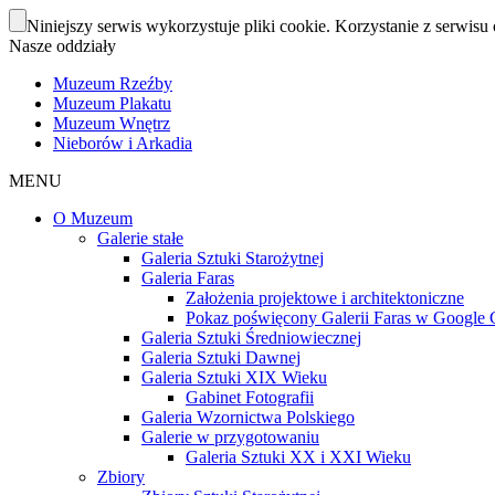
Niniejszy serwis wykorzystuje pliki cookie. Korzystanie z serwisu 
Nasze oddziały
Muzeum Rzeźby
Muzeum Plakatu
Muzeum Wnętrz
Nieborów i Arkadia
MENU
O Muzeum
Galerie stałe
Galeria Sztuki Starożytnej
Galeria Faras
Założenia projektowe i architektoniczne
Pokaz poświęcony Galerii Faras w Google Cu
Galeria Sztuki Średniowiecznej
Galeria Sztuki Dawnej
Galeria Sztuki XIX Wieku
Gabinet Fotografii
Galeria Wzornictwa Polskiego
Galerie w przygotowaniu
Galeria Sztuki XX i XXI Wieku
Zbiory