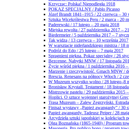
Krzycząc: Polska! Niepodległa 1918
POKAZ SPECJALNY / Pablo Picasso
Józef Brandt 1841–1915 / 22 czerwca – 30 
Sztuka Wicekrólestwa Peru / 2 marca - 20 
Paderewski / 17 lutego – 20 maja 2018
Miejska rewolta / 27 października 2017 – 2
Biedermeier / 5 października 2017 – 7 stycz
Tak widzą / 13 czerwca – 10 września 2017
W warsztacie niderlandzkiego mistrza / 18 
Podróż do Edo / 25 lutego – 7 maja 2017
Spragnieni piękna. Pokaz specjalny / 26 sty
Bezcenne. Nabytki MNW / 17 listopada 201
Życie wśród piękna / 1 października 2016 –
Marzenie i rzeczywistość. Gmach MNW / do
Brescia. Renesans na północy Włoch / 2 cz
W Muzeum wszystko wolno / 28 lutego–8 
Bronisław Krystall. Testament / 18 listopa
Mistrzowie pastelu / 29 października 2015 –
Hoplici. O sztuce wojennej starożytnej Grec
Trasa Muzeum – Zalew Zegrzyński. Estrada
Finisaż wystawy „Papież awangardy” / 30 s
Papież awangardy. Tadeusz Peiper / 28 maja
Arcydzieła sztuki japońskiej w kolekcjach p
Olga Boznańska (1865-1940) / Program to
Masoneria. Pro publico bono / program tow