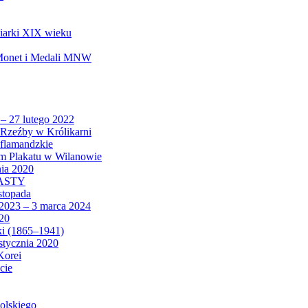
biarki XIX wieku
 Monet i Medali MNW
 – 27 lutego 2022
Rzeźby w Królikarni
 flamandzkie
um Plakatu w Wilanowie
nia 2020
CASTY
istopada
 2023 – 3 marca 2024
020
ki (1865–1941)
 stycznia 2020
Korei
cie
olskiego