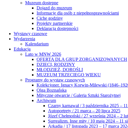
Muzeum dostępne
Dojazd do muzeum
Informacje dla osób z niepełnosprawnościami
Ciche godziny
Projekty partnerskie
Deklaracja dostępności
Wystawy czasowe
Wydarzenia
Kalendarium
Edukacja
Lato w MNW 2026
OFERTA DLA GRUP ZORGANIZOWANYCH
DZIECI, RODZINY
MŁODZIEŻ, DOROŚLI
MUZEUM TRZECIEGO WIEKU
Programy do wystaw czasowych
Kolekcjoner. Ignacy Korwin-Milewski (1846–192
Olga Boznańska
Mityczne otwarcie / Galeria Sztuki Starożytnej
Archiwum
Czarny karnawał / 3 października 2025 – 11
Autoportrety / 21 marca – 20 lipca 2025
Józef Chełmoński / 27 września 2024 – 2 lu
Surrealizm. Inne mity / 10 maja 2024 – 11 s
Arkadia / 17 listopada 2023 – 17 marca 202