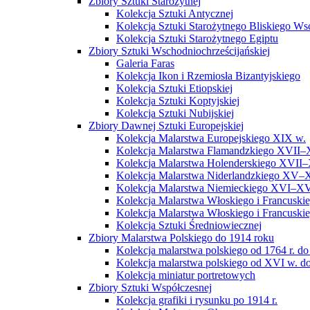
Zbiory Sztuki Starożytnej
Kolekcja Sztuki Antycznej
Kolekcja Sztuki Starożytnego Bliskiego W
Kolekcja Sztuki Starożytnego Egiptu
Zbiory Sztuki Wschodniochrześcijańskiej
Galeria Faras
Kolekcja Ikon i Rzemiosła Bizantyjskiego
Kolekcja Sztuki Etiopskiej
Kolekcja Sztuki Koptyjskiej
Kolekcja Sztuki Nubijskiej
Zbiory Dawnej Sztuki Europejskiej
Kolekcja Malarstwa Europejskiego XIX w.
Kolekcja Malarstwa Flamandzkiego XVII–
Kolekcja Malarstwa Holenderskiego XVII–
Kolekcja Malarstwa Niderlandzkiego XV–
Kolekcja Malarstwa Niemieckiego XVI–XV
Kolekcja Malarstwa Włoskiego i Francusk
Kolekcja Malarstwa Włoskiego i Francusk
Kolekcja Sztuki Średniowiecznej
Zbiory Malarstwa Polskiego do 1914 roku
Kolekcja malarstwa polskiego od 1764 r. do
Kolekcja malarstwa polskiego od XVI w. do
Kolekcja miniatur portretowych
Zbiory Sztuki Współczesnej
Kolekcja grafiki i rysunku po 1914 r.