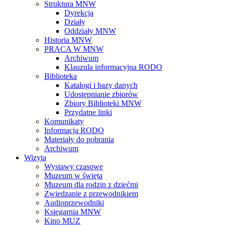
Struktura MNW
Dyrekcja
Działy
Oddziały MNW
Historia MNW
PRACA W MNW
Archiwum
Klauzula informacyjna RODO
Biblioteka
Katalogi i bazy danych
Udostępnianie zbiorów
Zbiory Biblioteki MNW
Przydatne linki
Komunikaty
Informacja RODO
Materiały do pobrania
Archiwum
Wizyta
Wystawy czasowe
Muzeum w święta
Muzeum dla rodzin z dziećmi
Zwiedzanie z przewodnikiem
Audioprzewodniki
Księgarnia MNW
Kino MUZ