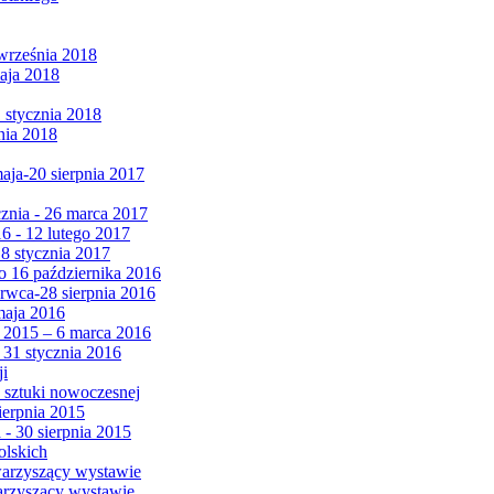
września 2018
maja 2018
1 stycznia 2018
nia 2018
maja-20 sierpnia 2017
cznia - 26 marca 2017
6 - 12 lutego 2017
 8 stycznia 2017
 16 października 2016
erwca-28 sierpnia 2016
maja 2016
da 2015 – 6 marca 2016
 31 stycznia 2016
ji
 sztuki nowoczesnej
ierpnia 2015
 - 30 sierpnia 2015
olskich
warzyszący wystawie
arzyszący wystawie