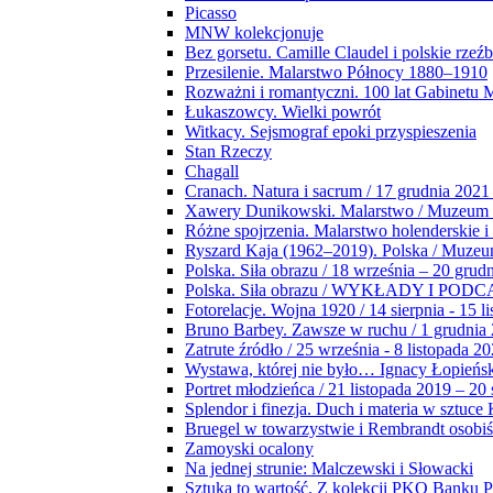
Picasso
MNW kolekcjonuje
Bez gorsetu. Camille Claudel i polskie rzeź
Przesilenie. Malarstwo Północy 1880–1910
Rozważni i romantyczni. 100 lat Gabinetu
Łukaszowcy. Wielki powrót
Witkacy. Sejsmograf epoki przyspieszenia
Stan Rzeczy
Chagall
Cranach. Natura i sacrum / 17 grudnia 2021
Xawery Dunikowski. Malarstwo / Muzeum 
Różne spojrzenia. Malarstwo holenderskie i
Ryszard Kaja (1962–2019). Polska / Muze
Polska. Siła obrazu / 18 września – 20 grud
Polska. Siła obrazu / WYKŁADY I POD
Fotorelacje. Wojna 1920 / 14 sierpnia - 15 l
Bruno Barbey. Zawsze w ruchu / 1 grudnia
Zatrute źródło / 25 września - 8 listopada 2
Wystawa, której nie było… Ignacy Łopieńs
Portret młodzieńca / 21 listopada 2019 – 20
Splendor i finezja. Duch i materia w sztuce 
Bruegel w towarzystwie i Rembrandt osobiś
Zamoyski ocalony
Na jednej strunie: Malczewski i Słowacki
Sztuka to wartość. Z kolekcji PKO Banku P