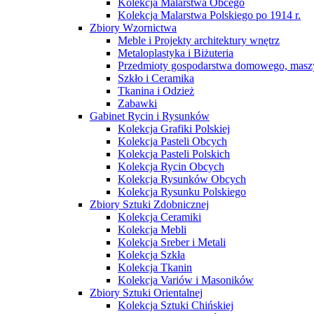
Kolekcja Malarstwa Obcego
Kolekcja Malarstwa Polskiego po 1914 r.
Zbiory Wzornictwa
Meble i Projekty architektury wnętrz
Metaloplastyka i Biżuteria
Przedmioty gospodarstwa domowego, maszy
Szkło i Ceramika
Tkanina i Odzież
Zabawki
Gabinet Rycin i Rysunków
Kolekcja Grafiki Polskiej
Kolekcja Pasteli Obcych
Kolekcja Pasteli Polskich
Kolekcja Rycin Obcych
Kolekcja Rysunków Obcych
Kolekcja Rysunku Polskiego
Zbiory Sztuki Zdobnicznej
Kolekcja Ceramiki
Kolekcja Mebli
Kolekcja Sreber i Metali
Kolekcja Szkła
Kolekcja Tkanin
Kolekcja Variów i Masoników
Zbiory Sztuki Orientalnej
Kolekcja Sztuki Chińskiej