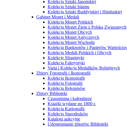
Kolekcja Sztuki Japońskiej
Kolekcja Sztuki Islamu
Kolekcja Sztuki Buddyjskiej i Hinduskiej
Gabinet Monet i Medali
Kolekcja Monet Polskich
Kolekcja Monet Ziem z Polską Związanych
Kolekcja Monet Obcych
Kolekcja Monet Antycznych
Kolekcja Monet Wschodu
Kolekcja Banknotów i Papierów Wartości
Kolekcja Medali Polskich i Obcych
Kolekcje Sfragistyki
Kolekcja Falerystyki
Varia i Kolekcja Medalików Religijnych
Zbiory Fotografii i Ikonografii
Kolekcja Ikonografii
Kolekcja Fotografii
Kolekcja Rękopisów
Zbiory Biblioteki
Czasopisma i kalendarze
Książki wydane po 1800 r.
Kolekcja Kartografii
Kolekcja Starodruków
Katalogi aukcyjne
Udostępnianie zbiorów Biblioteki