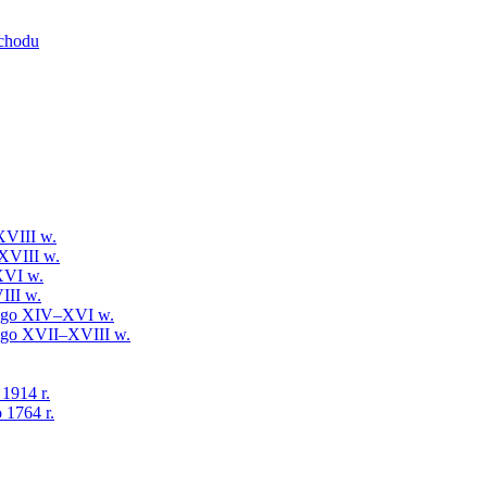
schodu
XVIII w.
XVIII w.
XVI w.
III w.
iego XIV–XVI w.
iego XVII–XVIII w.
 1914 r.
 1764 r.