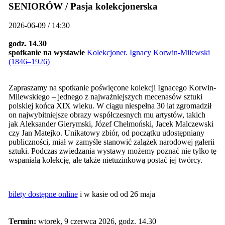
SENIORÓW / Pasja kolekcjonerska
2026-06-09 / 14:30
godz. 14.30
spotkanie na wystawie
Kolekcjoner. Ignacy Korwin-Milewski
(1846–1926)
Zapraszamy na spotkanie poświęcone kolekcji Ignacego Korwin-
Milewskiego – jednego z najważniejszych mecenasów sztuki
polskiej końca XIX wieku. W ciągu niespełna 30 lat zgromadził
on najwybitniejsze obrazy współczesnych mu artystów, takich
jak Aleksander Gierymski, Józef Chełmoński, Jacek Malczewski
czy Jan Matejko. Unikatowy zbiór, od początku udostępniany
publiczności, miał w zamyśle stanowić zalążek narodowej galerii
sztuki. Podczas zwiedzania wystawy możemy poznać nie tylko tę
wspaniałą kolekcję, ale także nietuzinkową postać jej twórcy.
bilety dostępne online
i w kasie od od 26 maja
Termin:
wtorek, 9 czerwca 2026, godz. 14.30