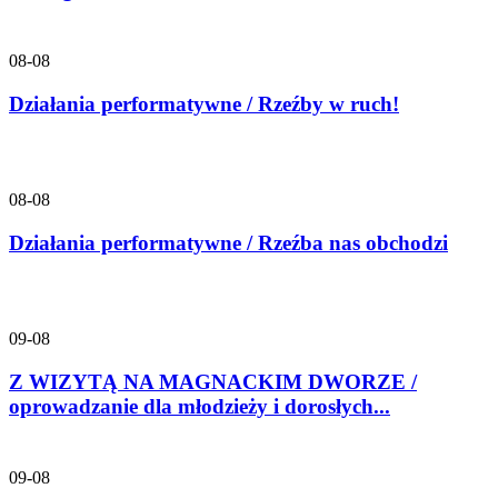
08-08
Działania performatywne / Rzeźby w ruch!
08-08
Działania performatywne / Rzeźba nas obchodzi
09-08
Z WIZYTĄ NA MAGNACKIM DWORZE /
oprowadzanie dla młodzieży i dorosłych...
09-08