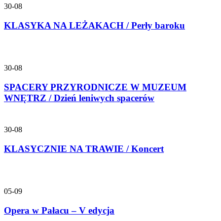
30-08
KLASYKA NA LEŻAKACH / Perły baroku
30-08
SPACERY PRZYRODNICZE W MUZEUM
WNĘTRZ / Dzień leniwych spacerów
30-08
KLASYCZNIE NA TRAWIE / Koncert
05-09
Opera w Pałacu – V edycja