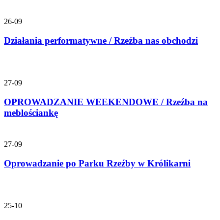
26-09
Działania performatywne / Rzeźba nas obchodzi
27-09
OPROWADZANIE WEEKENDOWE / Rzeźba na
meblościankę
27-09
Oprowadzanie po Parku Rzeźby w Królikarni
25-10