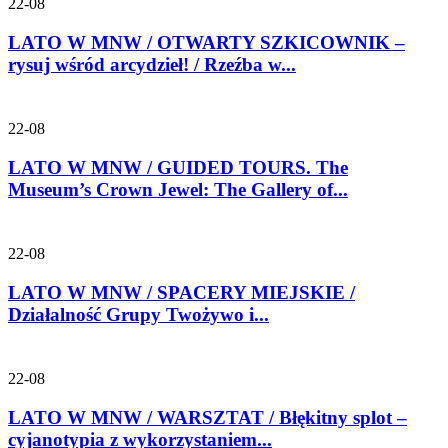
22-08
LATO W MNW / OTWARTY SZKICOWNIK –
rysuj wśród arcydzieł! / Rzeźba w...
22-08
LATO W MNW / GUIDED TOURS. The
Museum’s Crown Jewel: The Gallery of...
22-08
LATO W MNW / SPACERY MIEJSKIE /
Działalność Grupy Twożywo i...
22-08
LATO W MNW / WARSZTAT / Błękitny splot –
cyjanotypia z wykorzystaniem...