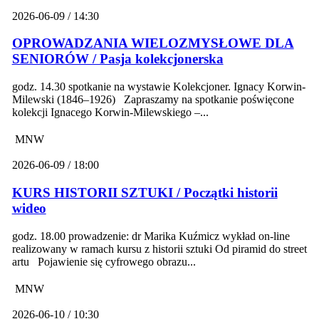
2026-06-09 / 14:30
OPROWADZANIA WIELOZMYSŁOWE DLA
SENIORÓW / Pasja kolekcjonerska
godz. 14.30 spotkanie na wystawie Kolekcjoner. Ignacy Korwin-
Milewski (1846–1926) Zapraszamy na spotkanie poświęcone
kolekcji Ignacego Korwin-Milewskiego –...
MNW
2026-06-09 / 18:00
KURS HISTORII SZTUKI / Początki historii
wideo
godz. 18.00 prowadzenie: dr Marika Kuźmicz wykład on-line
realizowany w ramach kursu z historii sztuki Od piramid do street
artu Pojawienie się cyfrowego obrazu...
MNW
2026-06-10 / 10:30