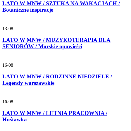
LATO W MNW / SZTUKA NA WAKACJACH /
Botaniczne inspiracje
13-08
LATO W MNW / MUZYKOTERAPIA DLA
SENIORÓW / Morskie opowieści
16-08
LATO W MNW / RODZINNE NIEDZIELE /
Legendy warszawskie
16-08
LATO W MNW / LETNIA PRACOWNIA /
Huśtawka