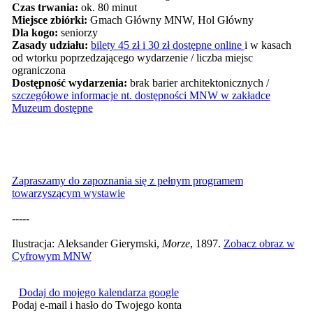
Czas trwania:
ok. 80 minut
Miejsce zbiórki:
Gmach Główny MNW, Hol Główny
Dla kogo:
seniorzy
Zasady udziału:
bilety 45 zł i 30 zł dostępne
online
i w kasach
od wtorku poprzedzającego wydarzenie / liczba miejsc
ograniczona
Dostępność wydarzenia:
brak barier architektonicznych /
szczegółowe informacje nt. dostępności MNW w zakładce
Muzeum dostępne
Zapraszamy do zapoznania się z pełnym programem
towarzyszącym wystawie
-----
Ilustracja: Aleksander Gierymski,
Morze
, 1897.
Zobacz obraz w
Cyfrowym MNW
Dodaj do mojego kalendarza google
Podaj e-mail i hasło do Twojego konta