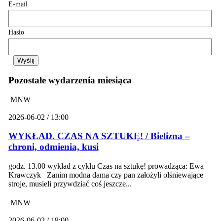
E-mail
Hasło
Pozostałe wydarzenia miesiąca
MNW
2026-06-02 / 13:00
WYKŁAD. CZAS NA SZTUKĘ! / Bielizna –
chroni, odmienia, kusi
godz. 13.00 wykład z cyklu Czas na sztukę! prowadząca: Ewa
Krawczyk Zanim modna dama czy pan założyli olśniewające
stroje, musieli przywdziać coś jeszcze...
MNW
2026-06-02 / 18:00