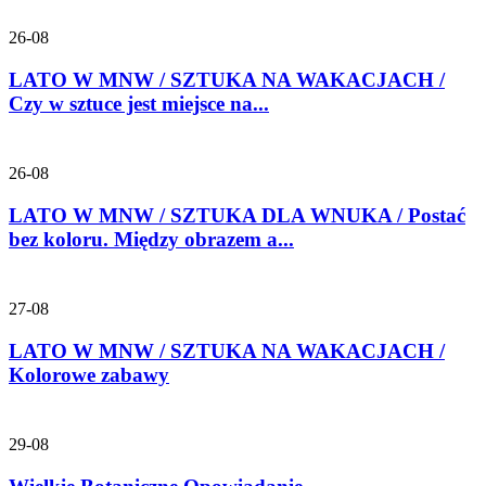
26-08
LATO W MNW / SZTUKA NA WAKACJACH /
Czy w sztuce jest miejsce na...
26-08
LATO W MNW / SZTUKA DLA WNUKA / Postać
bez koloru. Między obrazem a...
27-08
LATO W MNW / SZTUKA NA WAKACJACH /
Kolorowe zabawy
29-08