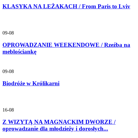
KLASYKA NA LEŻAKACH / From Paris to Lviv
09-08
OPROWADZANIE WEEKENDOWE / Rzeźba na
meblościankę
09-08
Biodróże w Królikarni
16-08
Z WIZYTĄ NA MAGNACKIM DWORZE /
oprowadzanie dla młodzieży i dorosłych...