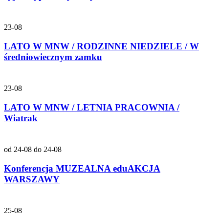
23-08
LATO W MNW / RODZINNE NIEDZIELE / W
średniowiecznym zamku
23-08
LATO W MNW / LETNIA PRACOWNIA /
Wiatrak
od 24-08 do 24-08
Konferencja MUZEALNA eduAKCJA
WARSZAWY
25-08