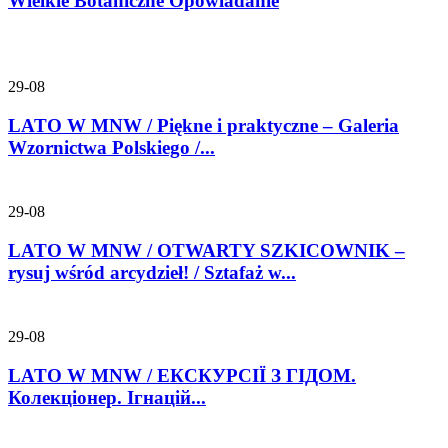
Wielkie Botaniczne Opowiadanie
29-08
LATO W MNW / Piękne i praktyczne – Galeria
Wzornictwa Polskiego /...
29-08
LATO W MNW / OTWARTY SZKICOWNIK –
rysuj wśród arcydzieł! / Sztafaż w...
29-08
LATO W MNW / ЕКСКУРСІЇ З ГІДОМ.
Колекціонер. Ігнацій...