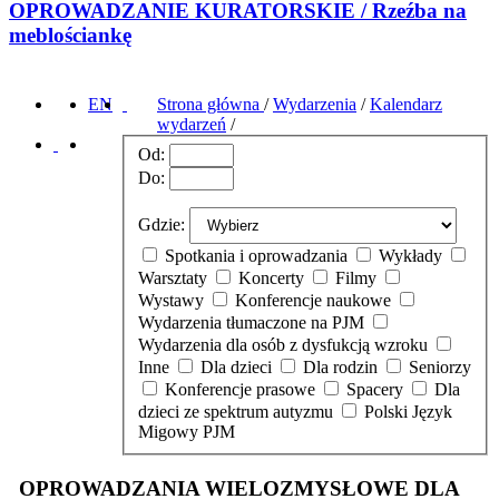
OPROWADZANIE KURATORSKIE / Rzeźba na
meblościankę
EN
Strona główna
/
Wydarzenia
/
Kalendarz
wydarzeń
/
Od:
Do:
Gdzie:
Spotkania i oprowadzania
Wykłady
Warsztaty
Koncerty
Filmy
Wystawy
Konferencje naukowe
Wydarzenia tłumaczone na PJM
Wydarzenia dla osób z dysfukcją wzroku
Inne
Dla dzieci
Dla rodzin
Seniorzy
Konferencje prasowe
Spacery
Dla
dzieci ze spektrum autyzmu
Polski Język
Migowy PJM
OPROWADZANIA WIELOZMYSŁOWE DLA