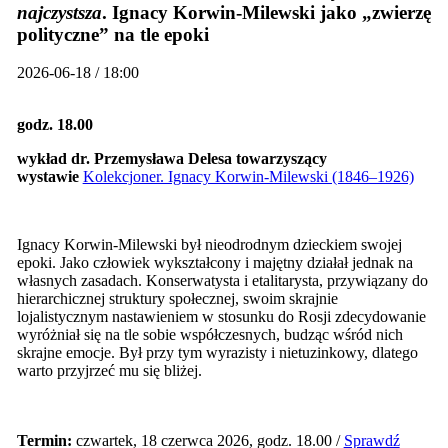
najczystsza
. Ignacy Korwin-Milewski jako „zwierzę
polityczne” na tle epoki
2026-06-18 / 18:00
godz. 18.00
wykład dr.
Przemysława Delesa
towarzyszący
wystawie
Kolekcjoner. Ignacy Korwin-Milewski (1846–1926)
Ignacy Korwin-Milewski był nieodrodnym dzieckiem swojej
epoki. Jako człowiek wykształcony i majętny działał jednak na
własnych zasadach. Konserwatysta i etalitarysta, przywiązany do
hierarchicznej struktury społecznej, swoim skrajnie
lojalistycznym nastawieniem w stosunku do Rosji zdecydowanie
wyróżniał się na tle sobie współczesnych, budząc wśród nich
skrajne emocje. Był przy tym wyrazisty i nietuzinkowy, dlatego
warto przyjrzeć mu się bliżej.
Termin:
czwartek, 18 czerwca 2026, godz. 18.00 /
Sprawdź