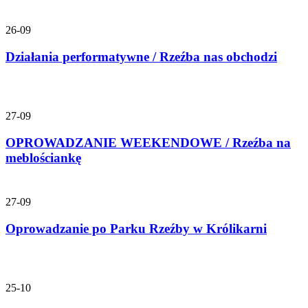
26-09
Działania performatywne / Rzeźba nas obchodzi
27-09
OPROWADZANIE WEEKENDOWE / Rzeźba na
meblościankę
27-09
Oprowadzanie po Parku Rzeźby w Królikarni
25-10