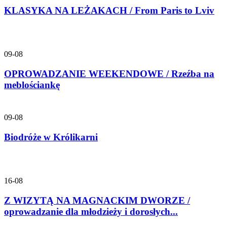
KLASYKA NA LEŻAKACH / From Paris to Lviv
09-08
OPROWADZANIE WEEKENDOWE / Rzeźba na
meblościankę
09-08
Biodróże w Królikarni
16-08
Z WIZYTĄ NA MAGNACKIM DWORZE /
oprowadzanie dla młodzieży i dorosłych...