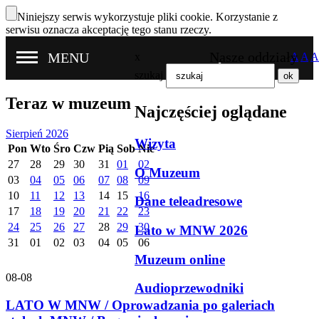
Niniejszy serwis wykorzystuje pliki cookie. Korzystanie z
serwisu oznacza akceptację tego stanu rzeczy.
Nasze oddziały
MENU
x
A
A
A
szukaj
Teraz w muzeum
Najczęściej oglądane
Sierpień 2026
Wizyta
Pon
Wto
Śro
Czw
Pią
Sob
Nie
27
28
29
30
31
01
02
O Muzeum
03
04
05
06
07
08
09
10
11
12
13
14
15
16
Dane teleadresowe
17
18
19
20
21
22
23
24
25
26
27
28
29
30
Lato w MNW 2026
31
01
02
03
04
05
06
Muzeum online
08-08
Audioprzewodniki
LATO W MNW / Oprowadzania po galeriach