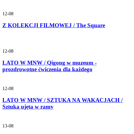
12-08
Z KOLEKCJI FILMOWEJ / The Square
12-08
LATO W MNW / Qigong w muzeum -
prozdrowotne ćwiczenia dla każdego
12-08
LATO W MNW / SZTUKA NA WAKACJACH /
Sztuka ujęta w ramy
13-08