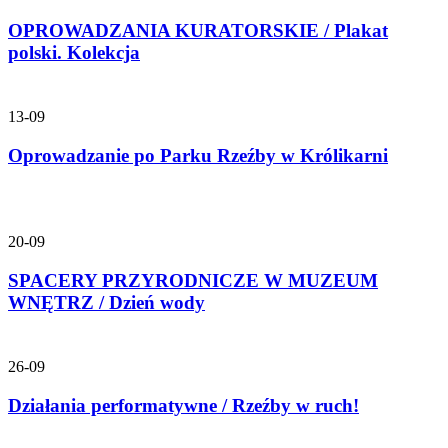
OPROWADZANIA KURATORSKIE / Plakat
polski. Kolekcja
13-09
Oprowadzanie po Parku Rzeźby w Królikarni
20-09
SPACERY PRZYRODNICZE W MUZEUM
WNĘTRZ / Dzień wody
26-09
Działania performatywne / Rzeźby w ruch!