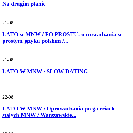
Na drugim planie
21-08
LATO w MNW / PO PROSTU: oprowadzania w
prostym języku polskim /...
21-08
LATO W MNW / SLOW DATING
22-08
LATO W MNW / Oprowadzania po galeriach
stałych MNW / Warszawskie...