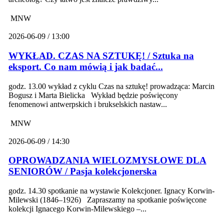
MNW
2026-06-09 / 13:00
WYKŁAD. CZAS NA SZTUKĘ! / Sztuka na
eksport. Co nam mówią i jak badać...
godz. 13.00 wykład z cyklu Czas na sztukę! prowadząca: Marcin
Bogusz i Marta Bielicka Wykład będzie poświęcony
fenomenowi antwerpskich i brukselskich nastaw...
MNW
2026-06-09 / 14:30
OPROWADZANIA WIELOZMYSŁOWE DLA
SENIORÓW / Pasja kolekcjonerska
godz. 14.30 spotkanie na wystawie Kolekcjoner. Ignacy Korwin-
Milewski (1846–1926) Zapraszamy na spotkanie poświęcone
kolekcji Ignacego Korwin-Milewskiego –...