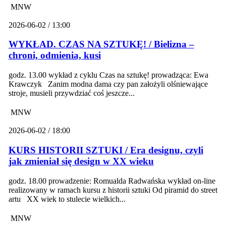
MNW
2026-06-02 / 13:00
WYKŁAD. CZAS NA SZTUKĘ! / Bielizna –
chroni, odmienia, kusi
godz. 13.00 wykład z cyklu Czas na sztukę! prowadząca: Ewa
Krawczyk Zanim modna dama czy pan założyli olśniewające
stroje, musieli przywdziać coś jeszcze...
MNW
2026-06-02 / 18:00
KURS HISTORII SZTUKI / Era designu, czyli
jak zmieniał się design w XX wieku
godz. 18.00 prowadzenie: Romualda Radwańska wykład on-line
realizowany w ramach kursu z historii sztuki Od piramid do street
artu XX wiek to stulecie wielkich...
MNW