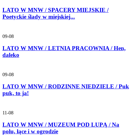
LATO W MNW / SPACERY MIEJSKIE /
Poetyckie ślady w miejskiej...
09-08
LATO W MNW / LETNIA PRACOWNIA / Hen,
daleko
09-08
LATO W MNW / RODZINNE NIEDZIELE / Puk
puk, to ja!
11-08
LATO W MNW / MUZEUM POD LUPĄ / Na
polu, łące i w ogrodzie