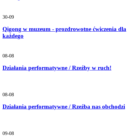
30-09
Qigong w muzeum - prozdrowotne ćwiczenia dla
każdego
08-08
Działania performatywne / Rzeźby w ruch!
08-08
Działania performatywne / Rzeźba nas obchodzi
09-08