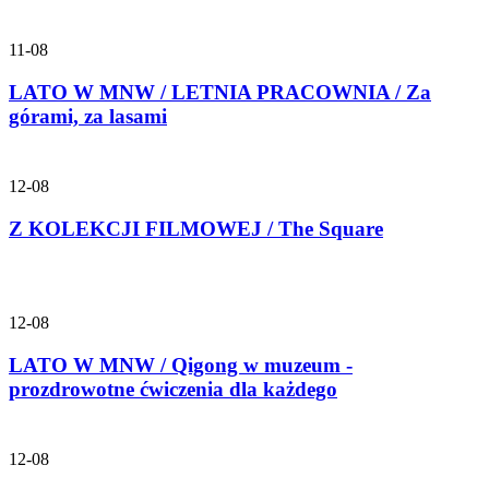
11-08
LATO W MNW / LETNIA PRACOWNIA / Za
górami, za lasami
12-08
Z KOLEKCJI FILMOWEJ / The Square
12-08
LATO W MNW / Qigong w muzeum -
prozdrowotne ćwiczenia dla każdego
12-08