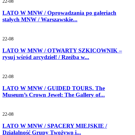
22-08
LATO W MNW / Oprowadzania po galeriach
stałych MNW / Warszawskie...
22-08
LATO W MNW / OTWARTY SZKICOWNIK –
rysuj wśród arcydzieł! / Rzeźba w...
22-08
LATO W MNW / GUIDED TOURS. The
Museum’s Crown Jewel: The Gallery of...
22-08
LATO W MNW / SPACERY MIEJSKIE /
Działalność Grupy Twożywo i...