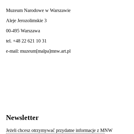
Muzeum Narodowe w Warszawie
Aleje Jerozolimskie 3
00-495 Warszawa
tel. +48 22 621 10 31
e-mail:
muzeum[malpa]mnw.art.pl
Newsletter
Jeżeli chcesz otrzymywać przydatne informacje z MNW