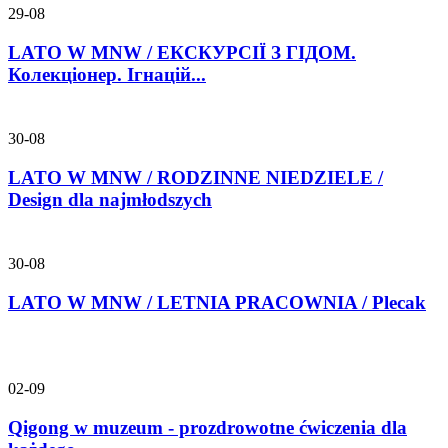
29-08
LATO W MNW / ЕКСКУРСІЇ З ГІДОМ.
Колекціонер. Ігнацій...
30-08
LATO W MNW / RODZINNE NIEDZIELE /
Design dla najmłodszych
30-08
LATO W MNW / LETNIA PRACOWNIA / Plecak
02-09
Qigong w muzeum - prozdrowotne ćwiczenia dla