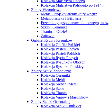
Kolekcja Malarstwa Obcego
Kolekcja Malarstwa Polskiego po 1914 r.
Zbiory Wzornictwa
Meble i Projekty architektury wnętrz
Metaloplastyka i Biżuteria
Przedmioty gospodarstwa domowego, maszy
Szkło i Ceramika
Tkanina i Odzież
Zabawki
Gabinet Rycin i Rysunków
Kolekcja Grafiki Polskiej
Kolekcja Pasteli Obcych
Kolekcja Pasteli Polskich
Kolekcja Rycin Obcych
Kolekcja Rysunków Obcych
Kolekcja Rysunku Polskiego
Zbiory Sztuki Zdobnicznej
Kolekcja Ceramiki
Kolekcja Mebli
Kolekcja Sreber i Metali
Kolekcja Szkła
Kolekcja Tkanin
Kolekcja Variów i Masoników
Zbiory Sztuki Orientalnej
Kolekcja Sztuki Chińskiej