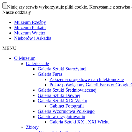
Niniejszy serwis wykorzystuje pliki cookie. Korzystanie z serwisu 
Nasze oddziały
Muzeum Rzeźby
Muzeum Plakatu
Muzeum Wnętrz
Nieborów i Arkadia
MENU
O Muzeum
Galerie stałe
Galeria Sztuki Starożytnej
Galeria Faras
Założenia projektowe i architektoniczne
Pokaz poświęcony Galerii Faras w Google Cu
Galeria Sztuki Średniowiecznej
Galeria Sztuki Dawnej
Galeria Sztuki XIX Wieku
Gabinet Fotografii
Galeria Wzornictwa Polskiego
Galerie w przygotowaniu
Galeria Sztuki XX i XXI Wieku
Zbiory