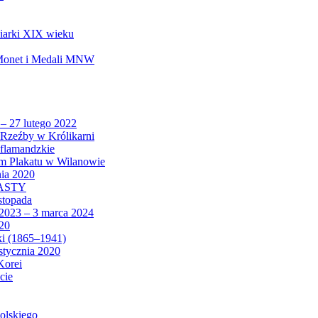
biarki XIX wieku
 Monet i Medali MNW
 – 27 lutego 2022
Rzeźby w Królikarni
 flamandzkie
um Plakatu w Wilanowie
nia 2020
CASTY
istopada
 2023 – 3 marca 2024
020
ki (1865–1941)
 stycznia 2020
Korei
cie
olskiego