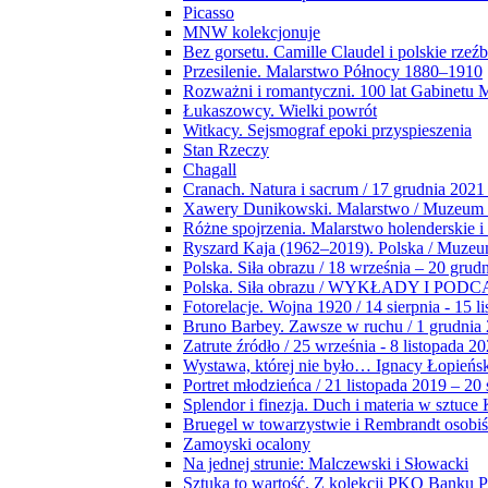
Picasso
MNW kolekcjonuje
Bez gorsetu. Camille Claudel i polskie rzeź
Przesilenie. Malarstwo Północy 1880–1910
Rozważni i romantyczni. 100 lat Gabinetu
Łukaszowcy. Wielki powrót
Witkacy. Sejsmograf epoki przyspieszenia
Stan Rzeczy
Chagall
Cranach. Natura i sacrum / 17 grudnia 2021
Xawery Dunikowski. Malarstwo / Muzeum 
Różne spojrzenia. Malarstwo holenderskie i
Ryszard Kaja (1962–2019). Polska / Muze
Polska. Siła obrazu / 18 września – 20 grud
Polska. Siła obrazu / WYKŁADY I POD
Fotorelacje. Wojna 1920 / 14 sierpnia - 15 l
Bruno Barbey. Zawsze w ruchu / 1 grudnia
Zatrute źródło / 25 września - 8 listopada 2
Wystawa, której nie było… Ignacy Łopieńs
Portret młodzieńca / 21 listopada 2019 – 20
Splendor i finezja. Duch i materia w sztuce 
Bruegel w towarzystwie i Rembrandt osobiś
Zamoyski ocalony
Na jednej strunie: Malczewski i Słowacki
Sztuka to wartość. Z kolekcji PKO Banku P