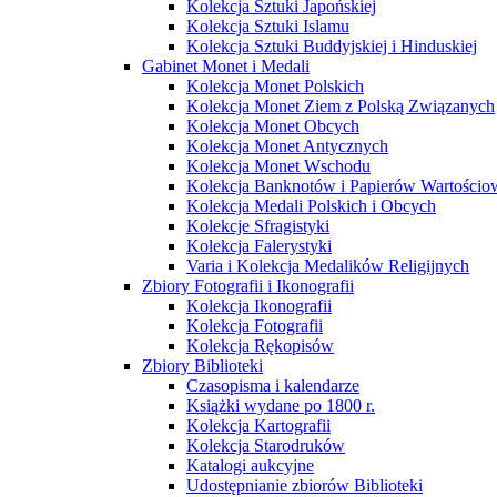
Kolekcja Sztuki Japońskiej
Kolekcja Sztuki Islamu
Kolekcja Sztuki Buddyjskiej i Hinduskiej
Gabinet Monet i Medali
Kolekcja Monet Polskich
Kolekcja Monet Ziem z Polską Związanych
Kolekcja Monet Obcych
Kolekcja Monet Antycznych
Kolekcja Monet Wschodu
Kolekcja Banknotów i Papierów Wartości
Kolekcja Medali Polskich i Obcych
Kolekcje Sfragistyki
Kolekcja Falerystyki
Varia i Kolekcja Medalików Religijnych
Zbiory Fotografii i Ikonografii
Kolekcja Ikonografii
Kolekcja Fotografii
Kolekcja Rękopisów
Zbiory Biblioteki
Czasopisma i kalendarze
Książki wydane po 1800 r.
Kolekcja Kartografii
Kolekcja Starodruków
Katalogi aukcyjne
Udostępnianie zbiorów Biblioteki