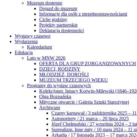
Muzeum dostępne
Dojazd do muzeum
Informacje dla osób z niepełnosprawnościami
Ciche godziny
Projekty partnerskie
Deklaracja dostępności
Wystawy czasowe
Wydarzenia
Kalendarium
Edukacja
Lato w MNW 2026
OFERTA DLA GRUP ZORGANIZOWANYCH
DZIECI, RODZINY
MŁODZIEŻ, DOROŚLI
MUZEUM TRZECIEGO WIEKU
Programy do wystaw czasowych
Kolekcjoner. Ignacy Korwin-Milewski (1846–192
Olga Boznańska
Mityczne otwarcie / Galeria Sztuki Starożytnej
Archiwum
Czarny karnawał / 3 października 2025 – 11
Autoportrety / 21 marca – 20 lipca 2025
Józef Chełmoński / 27 września 2024 – 2 lu
Surrealizm. Inne mity / 10 maja 2024 – 11 s
Arkadia / 17 listopada 2023 – 17 marca 202