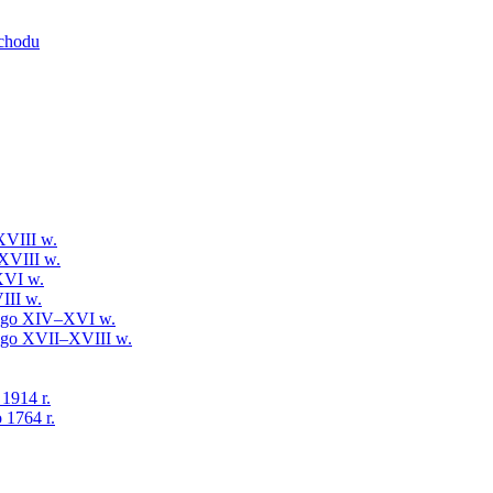
schodu
XVIII w.
XVIII w.
XVI w.
III w.
iego XIV–XVI w.
iego XVII–XVIII w.
 1914 r.
 1764 r.