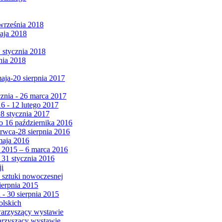
września 2018
maja 2018
1 stycznia 2018
nia 2018
maja-20 sierpnia 2017
cznia - 26 marca 2017
6 - 12 lutego 2017
 8 stycznia 2017
 16 października 2016
erwca-28 sierpnia 2016
maja 2016
da 2015 – 6 marca 2016
 31 stycznia 2016
ji
 sztuki nowoczesnej
ierpnia 2015
 - 30 sierpnia 2015
olskich
warzyszący wystawie
arzyszący wystawie