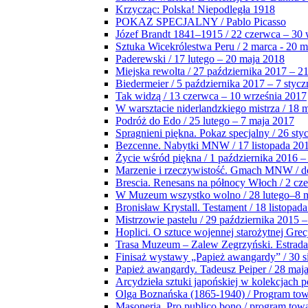
Krzycząc: Polska! Niepodległa 1918
POKAZ SPECJALNY / Pablo Picasso
Józef Brandt 1841–1915 / 22 czerwca – 30 
Sztuka Wicekrólestwa Peru / 2 marca - 20 
Paderewski / 17 lutego – 20 maja 2018
Miejska rewolta / 27 października 2017 – 2
Biedermeier / 5 października 2017 – 7 stycz
Tak widzą / 13 czerwca – 10 września 2017
W warsztacie niderlandzkiego mistrza / 18 
Podróż do Edo / 25 lutego – 7 maja 2017
Spragnieni piękna. Pokaz specjalny / 26 sty
Bezcenne. Nabytki MNW / 17 listopada 201
Życie wśród piękna / 1 października 2016 –
Marzenie i rzeczywistość. Gmach MNW / do
Brescia. Renesans na północy Włoch / 2 cz
W Muzeum wszystko wolno / 28 lutego–8 
Bronisław Krystall. Testament / 18 listopa
Mistrzowie pastelu / 29 października 2015 –
Hoplici. O sztuce wojennej starożytnej Grec
Trasa Muzeum – Zalew Zegrzyński. Estrada
Finisaż wystawy „Papież awangardy” / 30 s
Papież awangardy. Tadeusz Peiper / 28 maja
Arcydzieła sztuki japońskiej w kolekcjach p
Olga Boznańska (1865-1940) / Program to
Masoneria. Pro publico bono / program tow