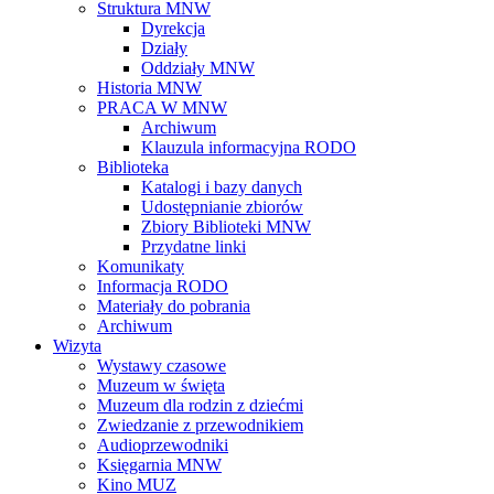
Struktura MNW
Dyrekcja
Działy
Oddziały MNW
Historia MNW
PRACA W MNW
Archiwum
Klauzula informacyjna RODO
Biblioteka
Katalogi i bazy danych
Udostępnianie zbiorów
Zbiory Biblioteki MNW
Przydatne linki
Komunikaty
Informacja RODO
Materiały do pobrania
Archiwum
Wizyta
Wystawy czasowe
Muzeum w święta
Muzeum dla rodzin z dziećmi
Zwiedzanie z przewodnikiem
Audioprzewodniki
Księgarnia MNW
Kino MUZ