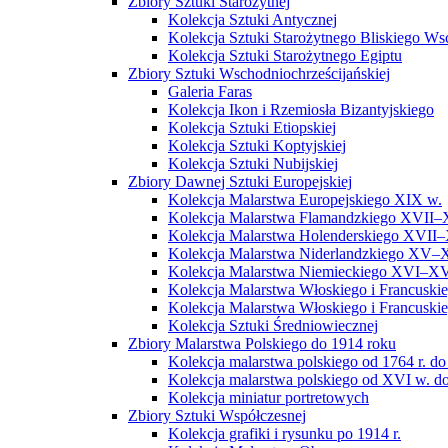
Zbiory Sztuki Starożytnej
Kolekcja Sztuki Antycznej
Kolekcja Sztuki Starożytnego Bliskiego W
Kolekcja Sztuki Starożytnego Egiptu
Zbiory Sztuki Wschodniochrześcijańskiej
Galeria Faras
Kolekcja Ikon i Rzemiosła Bizantyjskiego
Kolekcja Sztuki Etiopskiej
Kolekcja Sztuki Koptyjskiej
Kolekcja Sztuki Nubijskiej
Zbiory Dawnej Sztuki Europejskiej
Kolekcja Malarstwa Europejskiego XIX w.
Kolekcja Malarstwa Flamandzkiego XVII–
Kolekcja Malarstwa Holenderskiego XVII–
Kolekcja Malarstwa Niderlandzkiego XV–
Kolekcja Malarstwa Niemieckiego XVI–XV
Kolekcja Malarstwa Włoskiego i Francusk
Kolekcja Malarstwa Włoskiego i Francusk
Kolekcja Sztuki Średniowiecznej
Zbiory Malarstwa Polskiego do 1914 roku
Kolekcja malarstwa polskiego od 1764 r. do
Kolekcja malarstwa polskiego od XVI w. do
Kolekcja miniatur portretowych
Zbiory Sztuki Współczesnej
Kolekcja grafiki i rysunku po 1914 r.