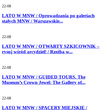
22-08
LATO W MNW / Oprowadzania po galeriach
stałych MNW / Warszawskie...
22-08
LATO W MNW / OTWARTY SZKICOWNIK –
rysuj wśród arcydzieł! / Rzeźba w...
22-08
LATO W MNW / GUIDED TOURS. The
Museum’s Crown Jewel: The Gallery of...
22-08
LATO W MNW / SPACERY MIEJSKIE /