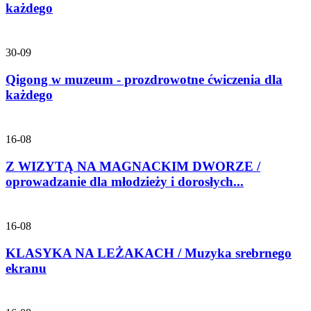
każdego
30-09
Qigong w muzeum - prozdrowotne ćwiczenia dla
każdego
16-08
Z WIZYTĄ NA MAGNACKIM DWORZE /
oprowadzanie dla młodzieży i dorosłych...
16-08
KLASYKA NA LEŻAKACH / Muzyka srebrnego
ekranu