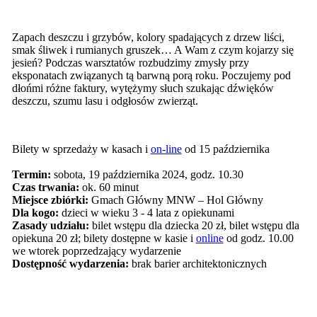
Zapach deszczu i grzybów, kolory spadających z drzew liści,
smak śliwek i rumianych gruszek… A Wam z czym kojarzy się
jesień? Podczas warsztatów rozbudzimy zmysły przy
eksponatach związanych tą barwną porą roku. Poczujemy pod
dłońmi różne faktury, wytężymy słuch szukając dźwięków
deszczu, szumu lasu i odgłosów zwierząt.
Bilety w sprzedaży w kasach i
on-line
od 15 października
Termin:
sobota, 19 października 2024, godz. 10.30
Czas trwania:
ok. 60 minut
Miejsce zbiórki:
Gmach Główny MNW – Hol Główny
Dla kogo:
dzieci w wieku 3 - 4 lata z opiekunami
Zasady udziału:
bilet wstępu dla dziecka 20 zł, bilet wstępu dla
opiekuna 20 zł; bilety dostępne w kasie i
online
od godz. 10.00
we wtorek poprzedzający wydarzenie
Dostępność wydarzenia:
brak barier architektonicznych