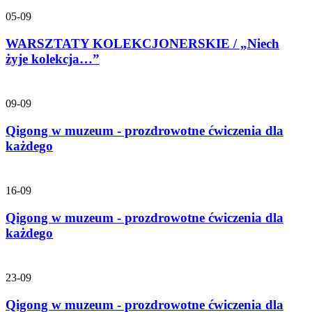
05-09
WARSZTATY KOLEKCJONERSKIE / „Niech
żyje kolekcja…”
09-09
Qigong w muzeum - prozdrowotne ćwiczenia dla
każdego
16-09
Qigong w muzeum - prozdrowotne ćwiczenia dla
każdego
23-09
Qigong w muzeum - prozdrowotne ćwiczenia dla