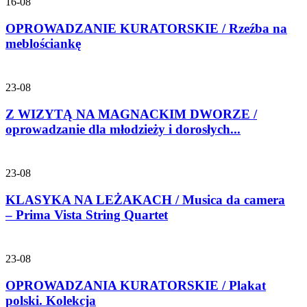
16-08
OPROWADZANIE KURATORSKIE / Rzeźba na
meblościankę
23-08
Z WIZYTĄ NA MAGNACKIM DWORZE /
oprowadzanie dla młodzieży i dorosłych...
23-08
KLASYKA NA LEŻAKACH / Musica da camera
– Prima Vista String Quartet
23-08
OPROWADZANIA KURATORSKIE / Plakat
polski. Kolekcja