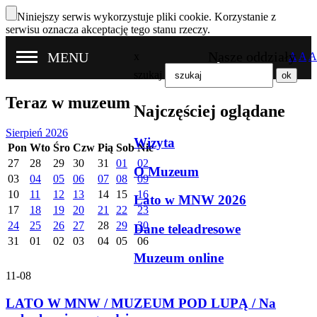
Niniejszy serwis wykorzystuje pliki cookie. Korzystanie z
serwisu oznacza akceptację tego stanu rzeczy.
Nasze oddziały
MENU
x
A
A
A
szukaj
Teraz w muzeum
Najczęściej oglądane
Sierpień 2026
Wizyta
Pon
Wto
Śro
Czw
Pią
Sob
Nie
27
28
29
30
31
01
02
O Muzeum
03
04
05
06
07
08
09
10
11
12
13
14
15
16
Lato w MNW 2026
17
18
19
20
21
22
23
24
25
26
27
28
29
30
Dane teleadresowe
31
01
02
03
04
05
06
Muzeum online
11-08
LATO W MNW / MUZEUM POD LUPĄ / Na