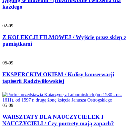
Qigong w muzeum - prozdrowotne ćwiczenia dla
każdego
02-09
Z KOLEKCJI FILMOWEJ / Wyjście przez sklep z
pamiątkami
05-09
EKSPERCKIM OKIEM / Kulisy konserwacji
tapiserii Radziwiłłowskiej
05-09
WARSZTATY DLA NAUCZYCIELEK I
NAUCZYCIELI / Czy portrety mają zapach?