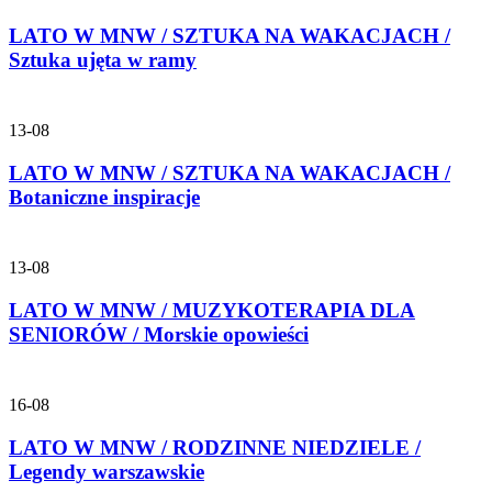
LATO W MNW / SZTUKA NA WAKACJACH /
Sztuka ujęta w ramy
13-08
LATO W MNW / SZTUKA NA WAKACJACH /
Botaniczne inspiracje
13-08
LATO W MNW / MUZYKOTERAPIA DLA
SENIORÓW / Morskie opowieści
16-08
LATO W MNW / RODZINNE NIEDZIELE /
Legendy warszawskie