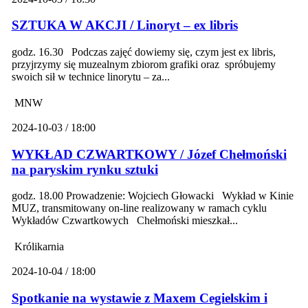
SZTUKA W AKCJI / Linoryt – ex libris
godz. 16.30 Podczas zajęć dowiemy się, czym jest ex libris,
przyjrzymy się muzealnym zbiorom grafiki oraz spróbujemy
swoich sił w technice linorytu – za...
MNW
2024-10-03 / 18:00
WYKŁAD CZWARTKOWY / Józef Chełmoński
na paryskim rynku sztuki
godz. 18.00 Prowadzenie: Wojciech Głowacki Wykład w Kinie
MUZ, transmitowany on-line realizowany w ramach cyklu
Wykładów Czwartkowych Chełmoński mieszkał...
Królikarnia
2024-10-04 / 18:00
Spotkanie na wystawie z Maxem Cegielskim i