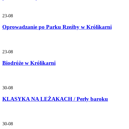
23-08
Oprowadzanie po Parku Rzeźby w Królikarni
23-08
Biodróże w Królikarni
30-08
KLASYKA NA LEŻAKACH / Perły baroku
30-08