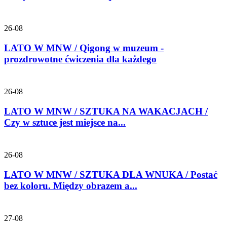
26-08
LATO W MNW / Qigong w muzeum -
prozdrowotne ćwiczenia dla każdego
26-08
LATO W MNW / SZTUKA NA WAKACJACH /
Czy w sztuce jest miejsce na...
26-08
LATO W MNW / SZTUKA DLA WNUKA / Postać
bez koloru. Między obrazem a...
27-08