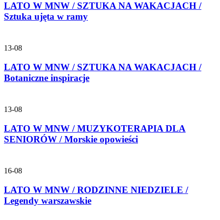
LATO W MNW / SZTUKA NA WAKACJACH /
Sztuka ujęta w ramy
13-08
LATO W MNW / SZTUKA NA WAKACJACH /
Botaniczne inspiracje
13-08
LATO W MNW / MUZYKOTERAPIA DLA
SENIORÓW / Morskie opowieści
16-08
LATO W MNW / RODZINNE NIEDZIELE /
Legendy warszawskie