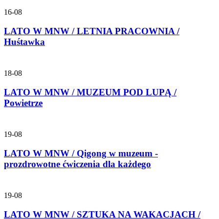
16-08
LATO W MNW / LETNIA PRACOWNIA /
Huśtawka
18-08
LATO W MNW / MUZEUM POD LUPĄ /
Powietrze
19-08
LATO W MNW / Qigong w muzeum -
prozdrowotne ćwiczenia dla każdego
19-08
LATO W MNW / SZTUKA NA WAKACJACH /