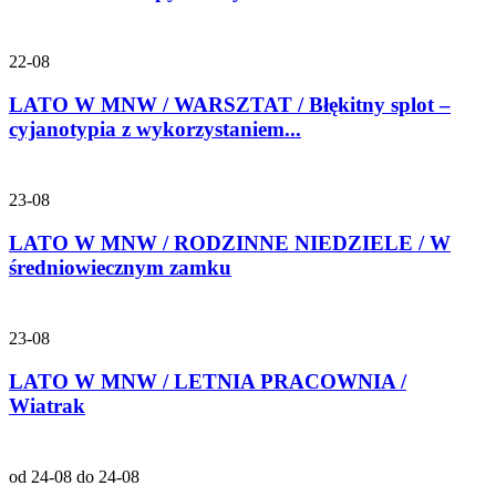
22-08
LATO W MNW / WARSZTAT / Błękitny splot –
cyjanotypia z wykorzystaniem...
23-08
LATO W MNW / RODZINNE NIEDZIELE / W
średniowiecznym zamku
23-08
LATO W MNW / LETNIA PRACOWNIA /
Wiatrak
od 24-08 do 24-08