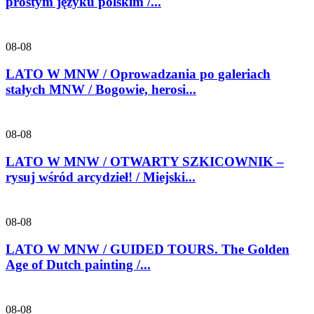
prostym języku polskim /...
08-08
LATO W MNW / Oprowadzania po galeriach
stałych MNW / Bogowie, herosi...
08-08
LATO W MNW / OTWARTY SZKICOWNIK –
rysuj wśród arcydzieł! / Miejski...
08-08
LATO W MNW / GUIDED TOURS. The Golden
Age of Dutch painting /...
08-08