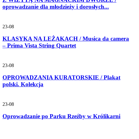
oprowadzanie dla młodzieży i dorosłych...
23-08
KLASYKA NA LEŻAKACH / Musica da camera
– Prima Vista String Quartet
23-08
OPROWADZANIA KURATORSKIE / Plakat
polski. Kolekcja
23-08
Oprowadzanie po Parku Rzeźby w Królikarni