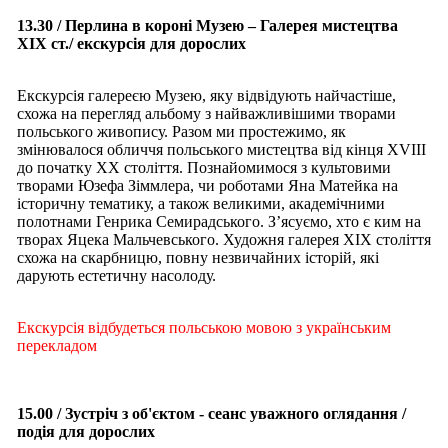
13.30 /
Перлина в короні Музею – Галерея мистецтва
ХІХ ст./ екскурсія для дорослих
Екскурсія галереєю Музею, яку відвідують найчастіше,
схожа на перегляд альбому з найважливішими творами
польського живопису. Разом ми простежимо, як
змінювалося обличчя польського мистецтва від кінця XVIII
до початку XX століття. Познайомимося з культовими
творами Юзефа Зіммлера, чи роботами Яна Матейка на
історичну тематику, а також великими, академічними
полотнами Генрика Семирадського. З’ясуємо, хто є ким на
творах Яцека Мальчевського. Художня галерея XIX століття
схожа на скарбницю, повну незвичайних історій, які
дарують естетичну насолоду.
Екскурсія відбудеться польською мовою з українським
перекладом
15.00 /
Зустріч з об'єктом - сеанс уважного оглядання /
подія для дорослих