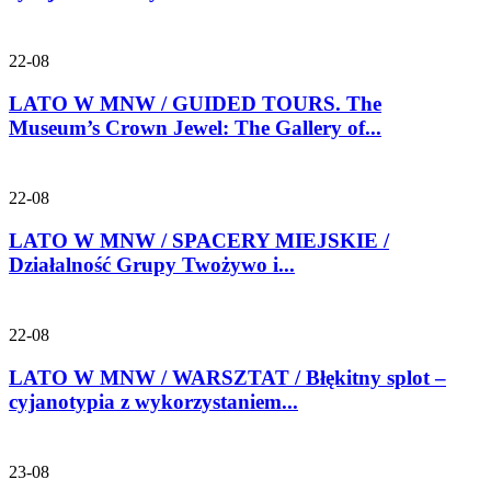
22-08
LATO W MNW / GUIDED TOURS. The
Museum’s Crown Jewel: The Gallery of...
22-08
LATO W MNW / SPACERY MIEJSKIE /
Działalność Grupy Twożywo i...
22-08
LATO W MNW / WARSZTAT / Błękitny splot –
cyjanotypia z wykorzystaniem...
23-08