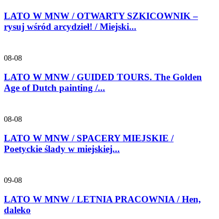
LATO W MNW / OTWARTY SZKICOWNIK –
rysuj wśród arcydzieł! / Miejski...
08-08
LATO W MNW / GUIDED TOURS. The Golden
Age of Dutch painting /...
08-08
LATO W MNW / SPACERY MIEJSKIE /
Poetyckie ślady w miejskiej...
09-08
LATO W MNW / LETNIA PRACOWNIA / Hen,
daleko