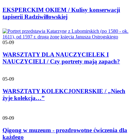
EKSPERCKIM OKIEM / Kulisy konserwacji
tapiserii Radziwiłłowskiej
05-09
WARSZTATY DLA NAUCZYCIELEK I
NAUCZYCIELI / Czy portrety mają zapach?
05-09
WARSZTATY KOLEKCJONERSKIE / „Niech
żyje kolekcja…”
09-09
Qigong w muzeum - prozdrowotne ćwiczenia dla
każdego