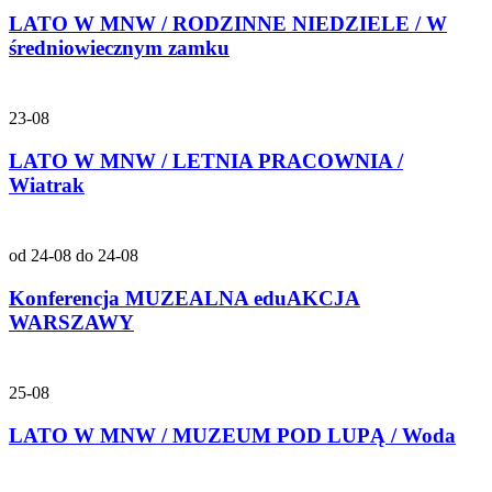
LATO W MNW / RODZINNE NIEDZIELE / W
średniowiecznym zamku
23-08
LATO W MNW / LETNIA PRACOWNIA /
Wiatrak
od 24-08 do 24-08
Konferencja MUZEALNA eduAKCJA
WARSZAWY
25-08
LATO W MNW / MUZEUM POD LUPĄ / Woda