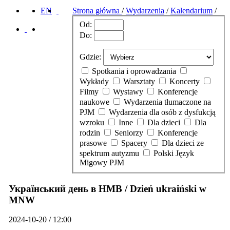
EN
Strona główna
/
Wydarzenia
/
Kalendarium
/
Od:
Do:
Gdzie:
Spotkania i oprowadzania
Wykłady
Warsztaty
Koncerty
Filmy
Wystawy
Konferencje
naukowe
Wydarzenia tłumaczone na
PJM
Wydarzenia dla osób z dysfukcją
wzroku
Inne
Dla dzieci
Dla
rodzin
Seniorzy
Konferencje
prasowe
Spacery
Dla dzieci ze
spektrum autyzmu
Polski Język
Migowy PJM
Український день в НМВ / Dzień ukraiński w
MNW
2024-10-20 / 12:00