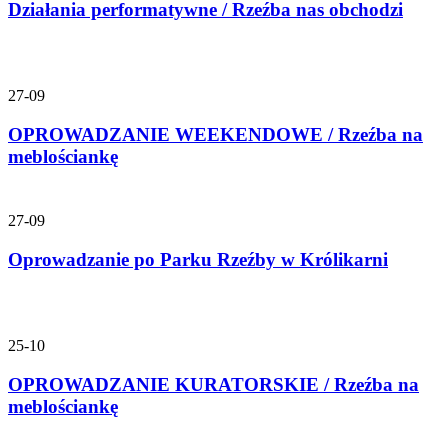
Działania performatywne / Rzeźba nas obchodzi
27-09
OPROWADZANIE WEEKENDOWE / Rzeźba na
meblościankę
27-09
Oprowadzanie po Parku Rzeźby w Królikarni
25-10
OPROWADZANIE KURATORSKIE / Rzeźba na
meblościankę