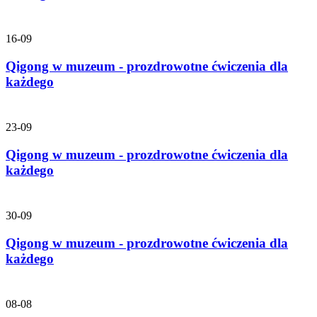
16-09
Qigong w muzeum - prozdrowotne ćwiczenia dla
każdego
23-09
Qigong w muzeum - prozdrowotne ćwiczenia dla
każdego
30-09
Qigong w muzeum - prozdrowotne ćwiczenia dla
każdego
08-08