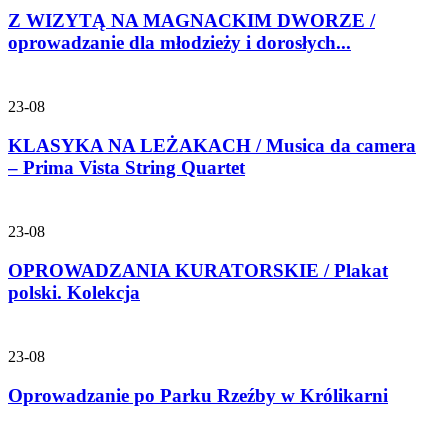
Z WIZYTĄ NA MAGNACKIM DWORZE /
oprowadzanie dla młodzieży i dorosłych...
23-08
KLASYKA NA LEŻAKACH / Musica da camera
– Prima Vista String Quartet
23-08
OPROWADZANIA KURATORSKIE / Plakat
polski. Kolekcja
23-08
Oprowadzanie po Parku Rzeźby w Królikarni