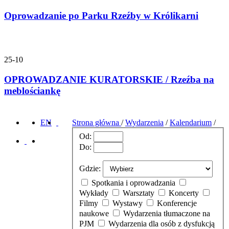
Oprowadzanie po Parku Rzeźby w Królikarni
25-10
OPROWADZANIE KURATORSKIE / Rzeźba na
meblościankę
EN
Strona główna
/
Wydarzenia
/
Kalendarium
/
Od:
Do:
Gdzie:
Spotkania i oprowadzania
Wykłady
Warsztaty
Koncerty
Filmy
Wystawy
Konferencje
naukowe
Wydarzenia tłumaczone na
PJM
Wydarzenia dla osób z dysfukcją