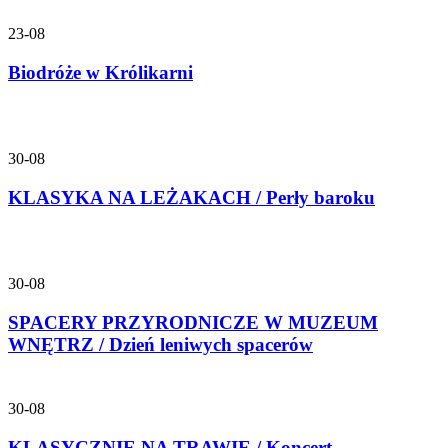
23-08
Biodróże w Królikarni
30-08
KLASYKA NA LEŻAKACH / Perły baroku
30-08
SPACERY PRZYRODNICZE W MUZEUM
WNĘTRZ / Dzień leniwych spacerów
30-08
KLASYCZNIE NA TRAWIE / Koncert