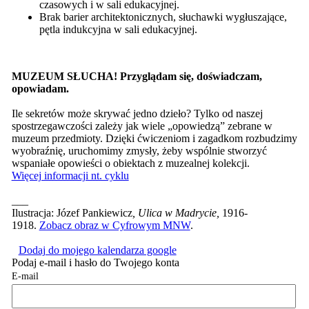
czasowych i w sali edukacyjnej.
Brak barier architektonicznych, słuchawki wygłuszające,
pętla indukcyjna w sali edukacyjnej.
MUZEUM SŁUCHA!
Przyglądam się, doświadczam,
opowiadam.
Ile sekretów może skrywać jedno dzieło? Tylko od naszej
spostrzegawczości zależy jak wiele „opowiedzą” zebrane w
muzeum przedmioty. Dzięki ćwiczeniom i zagadkom rozbudzimy
wyobraźnię, uruchomimy zmysły, żeby wspólnie stworzyć
wspaniałe opowieści o obiektach z muzealnej kolekcji.
Więcej informacji nt. cyklu
___
Ilustracja: Józef Pankiewicz
, Ulica w Madrycie,
1916-
1918.
Zobacz obraz w Cyfrowym MNW
.
Dodaj do mojego kalendarza google
Podaj e-mail i hasło do Twojego konta
E-mail