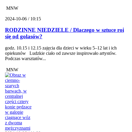
MNW
2024-10-06 / 10:15
RODZINNE NIEDZIELE / Dlaczego w sztuce roi
się od golasów?
godz. 10.15 i 12.15 zajęcia dla dzieci w wieku 5–12 lat i ich
opiekunów Ludzkie ciało od zawsze inspirowało artystów.
Podczas warsztatów...
MNW