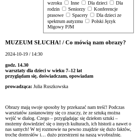
wzroku
Inne
Dla dzieci
Dla
rodzin
Seniorzy
Konferencje
prasowe
Spacery
Dla dzieci ze
spektrum autyzmu
Polski Język
Migowy PJM
MUZEUM SŁUCHA! / Co mówią nam obrazy?
2024-10-19 / 14:30
godz. 14.30
warsztaty dla dzieci w wieku 7–12 lat
przyglądam się, doświadczam, opowiadam
prowadząca:
Julia Ruszkowska
Obrazy mają swoje sposoby by przekazać nam treść! Podczas
warsztatów zastanowimy się co znaczy, że ze sztuką można
wejść w dialog. Czego – przyglądając się dziełom sztuki –
możemy dowiedzieć się o innych kulturach, ich historii a nawet o
nas samych! W tej rozmowie na pewno znajdzie się dużo faktów,
trochę domysłów i… dużo przestrzeni na naszą wyobraźnię.