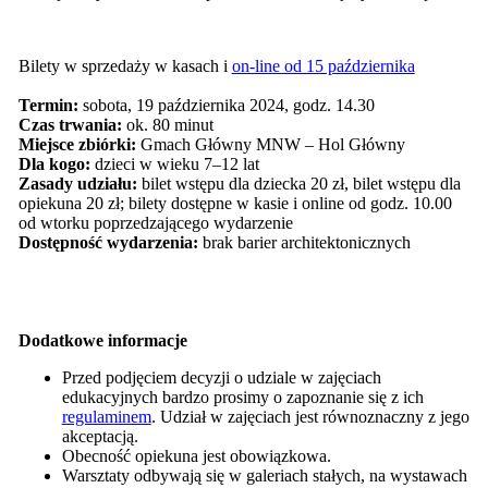
Bilety w sprzedaży w kasach i
on-line od 15 października
Termin:
sobota, 19 października 2024, godz. 14.30
Czas trwania:
ok. 80 minut
Miejsce zbiórki:
Gmach Główny MNW – Hol Główny
Dla kogo:
dzieci w wieku 7–12 lat
Zasady udziału:
bilet wstępu dla dziecka 20 zł, bilet wstępu dla
opiekuna 20 zł; bilety dostępne w kasie i online od godz. 10.00
od wtorku poprzedzającego wydarzenie
Dostępność wydarzenia:
brak barier architektonicznych
Dodatkowe informacje
Przed podjęciem decyzji o udziale w zajęciach
edukacyjnych bardzo prosimy o zapoznanie się z ich
regulaminem
. Udział w zajęciach jest równoznaczny z jego
akceptacją.
Obecność opiekuna jest obowiązkowa.
Warsztaty odbywają się w galeriach stałych, na wystawach