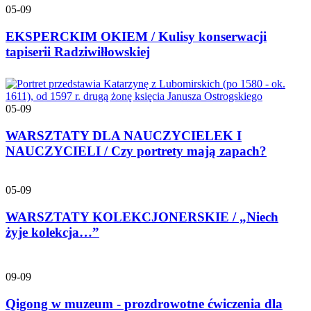
05-09
EKSPERCKIM OKIEM / Kulisy konserwacji
tapiserii Radziwiłłowskiej
05-09
WARSZTATY DLA NAUCZYCIELEK I
NAUCZYCIELI / Czy portrety mają zapach?
05-09
WARSZTATY KOLEKCJONERSKIE / „Niech
żyje kolekcja…”
09-09
Qigong w muzeum - prozdrowotne ćwiczenia dla