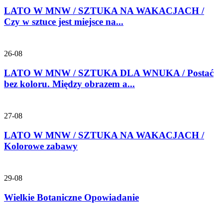
LATO W MNW / SZTUKA NA WAKACJACH /
Czy w sztuce jest miejsce na...
26-08
LATO W MNW / SZTUKA DLA WNUKA / Postać
bez koloru. Między obrazem a...
27-08
LATO W MNW / SZTUKA NA WAKACJACH /
Kolorowe zabawy
29-08
Wielkie Botaniczne Opowiadanie