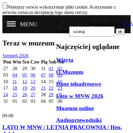
Niniejszy serwis wykorzystuje pliki cookie. Korzystanie z
serwisu oznacza akceptację tego stanu rzeczy.
Nasze oddziały
MENU
x
A
A
A
szukaj
Teraz w muzeum
Najczęściej oglądane
Sierpień 2026
Wizyta
Pon
Wto
Śro
Czw
Pią
Sob
Nie
27
28
29
30
31
01
02
O Muzeum
03
04
05
06
07
08
09
10
11
12
13
14
15
16
Dane teleadresowe
17
18
19
20
21
22
23
24
25
26
27
28
29
30
Lato w MNW 2026
31
01
02
03
04
05
06
Muzeum online
09-08
Audioprzewodniki
LATO W MNW / LETNIA PRACOWNIA / Hen,