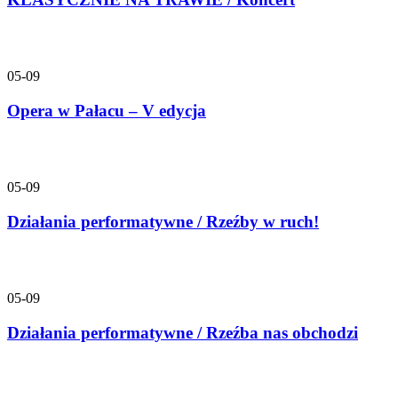
05-09
Opera w Pałacu – V edycja
05-09
Działania performatywne / Rzeźby w ruch!
05-09
Działania performatywne / Rzeźba nas obchodzi