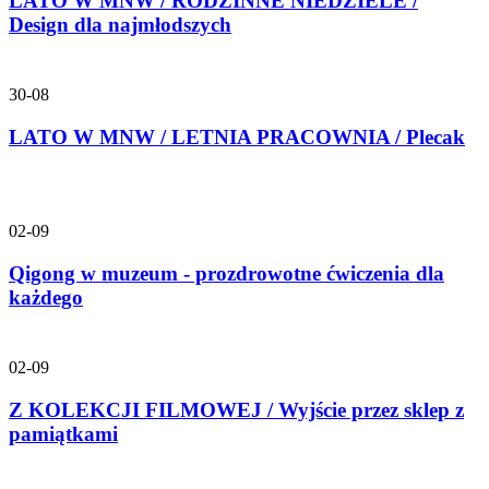
LATO W MNW / RODZINNE NIEDZIELE /
Design dla najmłodszych
30-08
LATO W MNW / LETNIA PRACOWNIA / Plecak
02-09
Qigong w muzeum - prozdrowotne ćwiczenia dla
każdego
02-09
Z KOLEKCJI FILMOWEJ / Wyjście przez sklep z
pamiątkami