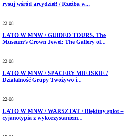
rysuj wśród arcydzieł! / Rzeźba w...
22-08
LATO W MNW / GUIDED TOURS. The
Museum’s Crown Jewel: The Gallery of...
22-08
LATO W MNW / SPACERY MIEJSKIE /
Działalność Grupy Twożywo i...
22-08
LATO W MNW / WARSZTAT / Błękitny splot –
cyjanotypia z wykorzystaniem...