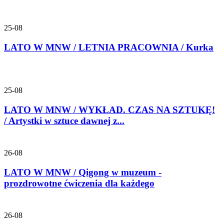
25-08
LATO W MNW / LETNIA PRACOWNIA / Kurka
25-08
LATO W MNW / WYKŁAD. CZAS NA SZTUKĘ!
/ Artystki w sztuce dawnej z...
26-08
LATO W MNW / Qigong w muzeum -
prozdrowotne ćwiczenia dla każdego
26-08