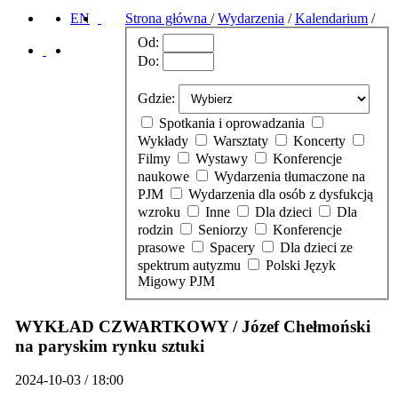
EN
Strona główna
/
Wydarzenia
/
Kalendarium
/
Od:
Do:
Gdzie:
Spotkania i oprowadzania
Wykłady
Warsztaty
Koncerty
Filmy
Wystawy
Konferencje
naukowe
Wydarzenia tłumaczone na
PJM
Wydarzenia dla osób z dysfukcją
wzroku
Inne
Dla dzieci
Dla
rodzin
Seniorzy
Konferencje
prasowe
Spacery
Dla dzieci ze
spektrum autyzmu
Polski Język
Migowy PJM
WYKŁAD CZWARTKOWY / Józef Chełmoński
na paryskim rynku sztuki
2024-10-03 / 18:00