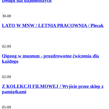
Design dla najmłodszych
30-08
LATO W MNW / LETNIA PRACOWNIA / Plecak
02-09
Qigong w muzeum - prozdrowotne ćwiczenia dla
każdego
02-09
Z KOLEKCJI FILMOWEJ / Wyjście przez sklep z
pamiątkami
05-09