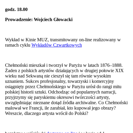
godz. 18.00
Prowadzenie:
Wojciech Głowacki
Wykład w Kinie MUZ, transmitowany on-line realizowany w
ramach cyklu
Wykładów Czwartkowych
Chełmoński mieszkał i tworzył w Paryżu w latach 1876–1888.
Żaden z polskich artystów działających w drugiej połowie XIX
wieku nad Sekwaną nie cieszył się tam równie wysokim
uznaniem. Sukces profesjonalny, towarzyski i komercyjny
osiągnięty przez Chełmońskiego w Paryżu urósł do rangi mitu
polskiej historii sztuki. Odchodząc od popularnych narracji,
przyjrzymy się paryskiemu okresowi twórczości artysty,
uwzględniając nieznane dotąd źródła archiwalne. Co Chełmoński
malował we Francji, ile zarabiał, kto kupował jego obrazy?
Wreszcie, dlaczego artysta wrócił do Polski?