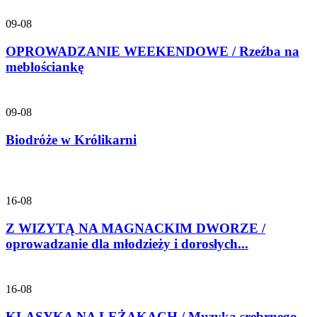
09-08
OPROWADZANIE WEEKENDOWE / Rzeźba na
meblościankę
09-08
Biodróże w Królikarni
16-08
Z WIZYTĄ NA MAGNACKIM DWORZE /
oprowadzanie dla młodzieży i dorosłych...
16-08
KLASYKA NA LEŻAKACH / Muzyka srebrnego