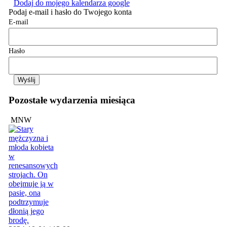
Dodaj do mojego kalendarza google
Podaj e-mail i hasło do Twojego konta
E-mail
Hasło
Pozostałe wydarzenia miesiąca
MNW