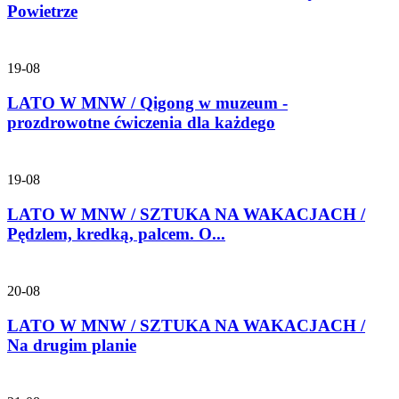
Powietrze
19-08
LATO W MNW / Qigong w muzeum -
prozdrowotne ćwiczenia dla każdego
19-08
LATO W MNW / SZTUKA NA WAKACJACH /
Pędzlem, kredką, palcem. O...
20-08
LATO W MNW / SZTUKA NA WAKACJACH /
Na drugim planie