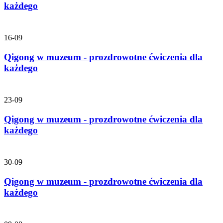
każdego
16-09
Qigong w muzeum - prozdrowotne ćwiczenia dla
każdego
23-09
Qigong w muzeum - prozdrowotne ćwiczenia dla
każdego
30-09
Qigong w muzeum - prozdrowotne ćwiczenia dla
każdego