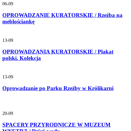
06-09
OPROWADZANIE KURATORSKIE / Rzeźba na
meblościankę
13-09
OPROWADZANIA KURATORSKIE / Plakat
polski. Kolekcja
13-09
Oprowadzanie po Parku Rzeźby w Królikarni
20-09
SPACERY PRZYRODNICZE W MUZEUM