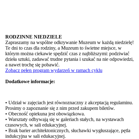
RODZINNE NIEDZIELE
Zapraszamy na wspólne odkrywanie Muzeum w każdą niedzielę!
Te dni to czas dla rodziny, a Muzeum to świetne miejsce, w
którym można ciekawie spędzić czas z najbliższymi: podziwiać
dzieła sztuki, zadawać trudne pytania i szukać na nie odpowiedzi,
a nawet trochę się pobawić.
Zobacz pełen program wydarzeń w ramach cyklu
Dodatkowe informacje:
• Udział w zajęciach jest równoznaczny z akceptacją regulaminu.
Prosimy o zapoznanie się z nim przed zakupem biletów.
• Obecność opiekuna jest obowiązkowa.
• Warsztaty odbywają się w galeriach stałych, na wystawach
czasowych, w sali edukacyjnej.
• Brak barier architektonicznych, słuchawki wygłuszające, pętla
indukcyjna w sali edukacyjnej.