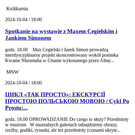
Królikarnia
2024-10-04 / 18:00
Spotkanie na wystawie z Maxem Cegielskim i
Jankiem Simonem
godz. 18.00 Max Cegielski i Janek Simon prowadzą
interdyscyplinarny projekt skoncentrowany wokół pomnika
Kwame Nkrumaha w Ghanie wykonanego przez Alinę...
MNW
2024-10-04 / 18:00
ЦИКЛ «ТАК ПРОСТО»: ЕКСКУРСІЇ
ПРОСТОЮ ПОЛЬСЬКОЮ МОВОЮ / Cykl Po
Prostu:...
godz. 18.00 OPROWADZANIE Do czego to służy? Przedmioty
w muzeum W muzealnych galeriach odnajdziemy obrazy,
rzeźby, grafiki, rysunki, ale też przedmioty (czasami ukryte...