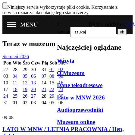
Niniejszy serwis wykorzystuje pliki cookie. Korzystanie z
serwisu oznacza akceptację tego stanu rzeczy.
Nasze oddziały
MENU
x
A
A
A
szukaj
Teraz w muzeum
Najczęściej oglądane
Sierpień 2026
Wizyta
Pon
Wto
Śro
Czw
Pią
Sob
Nie
27
28
29
30
31
01
02
O Muzeum
03
04
05
06
07
08
09
10
11
12
13
14
15
16
Dane teleadresowe
17
18
19
20
21
22
23
24
25
26
27
28
29
30
Lato w MNW 2026
31
01
02
03
04
05
06
Audioprzewodniki
09-08
Muzeum online
LATO W MNW / LETNIA PRACOWNIA / Hen,