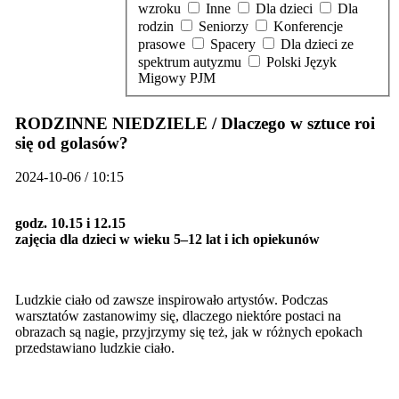
wzroku
Inne
Dla dzieci
Dla
rodzin
Seniorzy
Konferencje
prasowe
Spacery
Dla dzieci ze
spektrum autyzmu
Polski Język
Migowy PJM
RODZINNE NIEDZIELE / Dlaczego w sztuce roi
się od golasów?
2024-10-06 / 10:15
godz. 10.15 i 12.15
zajęcia dla dzieci w wieku 5–12 lat i ich opiekunów
Ludzkie ciało od zawsze inspirowało artystów. Podczas
warsztatów zastanowimy się, dlaczego niektóre postaci na
obrazach są nagie, przyjrzymy się też, jak w różnych epokach
przedstawiano ludzkie ciało.