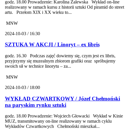
godz. 18.00 Prowadzenie: Karolina Zalewska Wykład on-line
realizowany w ramach kursu z historii sztuki Od piramid do street
artu. Przełom XIX i XX wieku to...
MNW
2024-10-03 / 16:30
SZTUKA W AKCJI / Linoryt – ex libris
godz. 16.30 Podczas zajęć dowiemy się, czym jest ex libris,
przyjrzymy się muzealnym zbiorom grafiki oraz spróbujemy
swoich sił w technice linorytu – za...
MNW
2024-10-03 / 18:00
WYKŁAD CZWARTKOWY / Józef Chełmoński
na paryskim rynku sztuki
godz. 18.00 Prowadzenie: Wojciech Głowacki Wykład w Kinie
MUZ, transmitowany on-line realizowany w ramach cyklu
Wykładów Czwartkowych Chełmoński mieszkał...