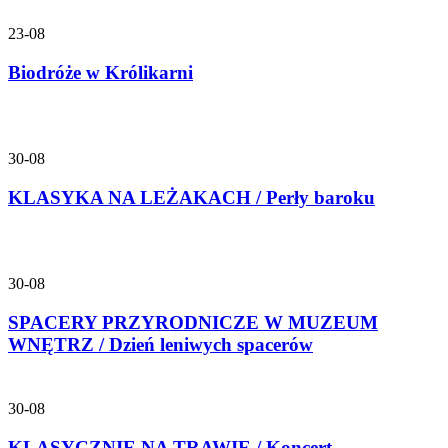
23-08
Biodróże w Królikarni
30-08
KLASYKA NA LEŻAKACH / Perły baroku
30-08
SPACERY PRZYRODNICZE W MUZEUM
WNĘTRZ / Dzień leniwych spacerów
30-08
KLASYCZNIE NA TRAWIE / Koncert