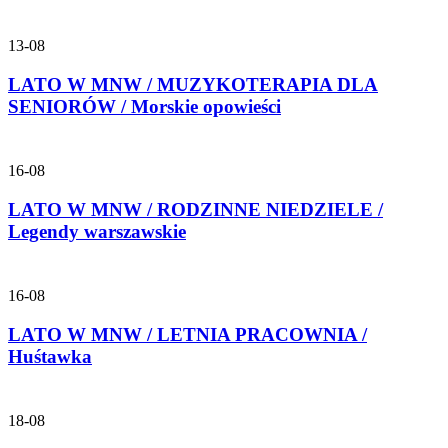
13-08
LATO W MNW / MUZYKOTERAPIA DLA
SENIORÓW / Morskie opowieści
16-08
LATO W MNW / RODZINNE NIEDZIELE /
Legendy warszawskie
16-08
LATO W MNW / LETNIA PRACOWNIA /
Huśtawka
18-08