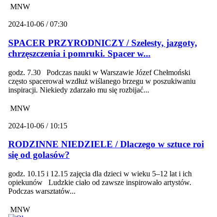
MNW
2024-10-06 / 07:30
SPACER PRZYRODNICZY / Szelesty, jazgoty,
chrzęszczenia i pomruki. Spacer w...
godz. 7.30 Podczas nauki w Warszawie Józef Chełmoński
często spacerował wzdłuż wiślanego brzegu w poszukiwaniu
inspiracji. Niekiedy zdarzało mu się rozbijać...
MNW
2024-10-06 / 10:15
RODZINNE NIEDZIELE / Dlaczego w sztuce roi
się od golasów?
godz. 10.15 i 12.15 zajęcia dla dzieci w wieku 5–12 lat i ich
opiekunów Ludzkie ciało od zawsze inspirowało artystów.
Podczas warsztatów...
MNW