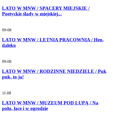
LATO W MNW / SPACERY MIEJSKIE /
Poetyckie ślady w miejskiej...
09-08
LATO W MNW / LETNIA PRACOWNIA / Hen,
daleko
09-08
LATO W MNW / RODZINNE NIEDZIELE / Puk
puk, to ja!
11-08
LATO W MNW / MUZEUM POD LUPĄ / Na
polu, łące i w ogrodzie