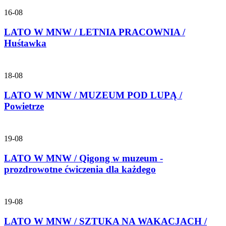
16-08
LATO W MNW / LETNIA PRACOWNIA /
Huśtawka
18-08
LATO W MNW / MUZEUM POD LUPĄ /
Powietrze
19-08
LATO W MNW / Qigong w muzeum -
prozdrowotne ćwiczenia dla każdego
19-08
LATO W MNW / SZTUKA NA WAKACJACH /