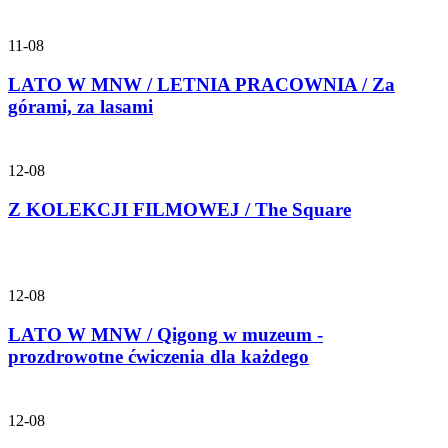
11-08
LATO W MNW / LETNIA PRACOWNIA / Za
górami, za lasami
12-08
Z KOLEKCJI FILMOWEJ / The Square
12-08
LATO W MNW / Qigong w muzeum -
prozdrowotne ćwiczenia dla każdego
12-08