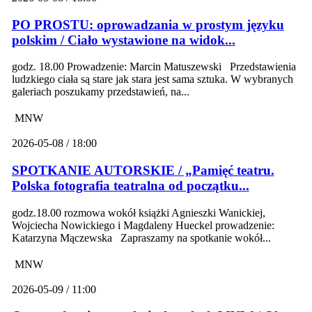
PO PROSTU: oprowadzania w prostym języku
polskim / Ciało wystawione na widok...
godz. 18.00 Prowadzenie: Marcin Matuszewski Przedstawienia
ludzkiego ciała są stare jak stara jest sama sztuka. W wybranych
galeriach poszukamy przedstawień, na...
MNW
2026-05-08 / 18:00
SPOTKANIE AUTORSKIE / „Pamięć teatru.
Polska fotografia teatralna od początku...
godz.18.00 rozmowa wokół książki Agnieszki Wanickiej,
Wojciecha Nowickiego i Magdaleny Hueckel prowadzenie:
Katarzyna Mączewska Zapraszamy na spotkanie wokół...
MNW
2026-05-09 / 11:00