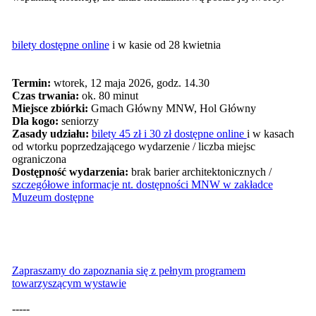
bilety dostępne online
i w kasie od 28 kwietnia
Termin:
wtorek, 12 maja 2026, godz. 14.30
Czas trwania:
ok. 80 minut
Miejsce zbiórki:
Gmach Główny MNW, Hol Główny
Dla kogo:
seniorzy
Zasady udziału:
bilety 45 zł i 30 zł dostępne
online
i w kasach
od wtorku poprzedzającego wydarzenie / liczba miejsc
ograniczona
Dostępność wydarzenia:
brak barier architektonicznych /
szczegółowe informacje nt. dostępności MNW w zakładce
Muzeum dostępne
Zapraszamy do zapoznania się z pełnym programem
towarzyszącym wystawie
-----