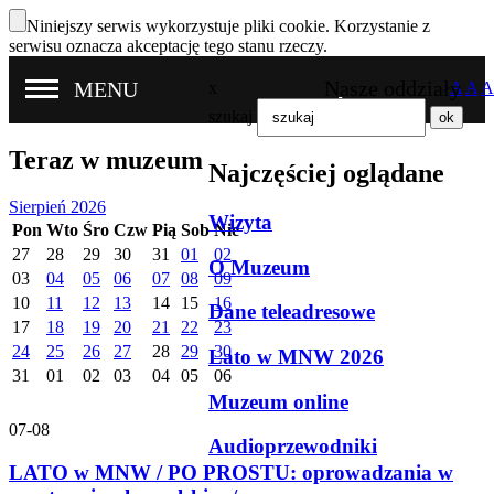
Niniejszy serwis wykorzystuje pliki cookie. Korzystanie z
serwisu oznacza akceptację tego stanu rzeczy.
Nasze oddziały
MENU
x
A
A
A
szukaj
Teraz w muzeum
Najczęściej oglądane
Sierpień 2026
Wizyta
Pon
Wto
Śro
Czw
Pią
Sob
Nie
27
28
29
30
31
01
02
O Muzeum
03
04
05
06
07
08
09
10
11
12
13
14
15
16
Dane teleadresowe
17
18
19
20
21
22
23
24
25
26
27
28
29
30
Lato w MNW 2026
31
01
02
03
04
05
06
Muzeum online
07-08
Audioprzewodniki
LATO w MNW / PO PROSTU: oprowadzania w