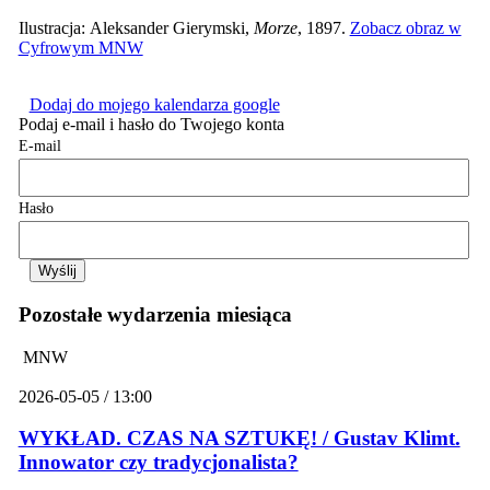
Ilustracja: Aleksander Gierymski,
Morze
, 1897.
Zobacz obraz w
Cyfrowym MNW
Dodaj do mojego kalendarza google
Podaj e-mail i hasło do Twojego konta
E-mail
Hasło
Pozostałe wydarzenia miesiąca
MNW
2026-05-05 / 13:00
WYKŁAD. CZAS NA SZTUKĘ! / Gustav Klimt.
Innowator czy tradycjonalista?