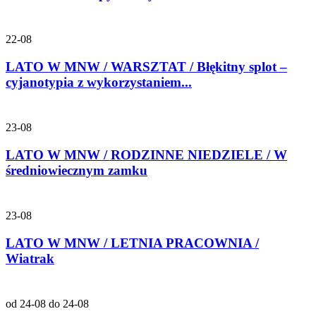
22-08
LATO W MNW / WARSZTAT / Błękitny splot –
cyjanotypia z wykorzystaniem...
23-08
LATO W MNW / RODZINNE NIEDZIELE / W
średniowiecznym zamku
23-08
LATO W MNW / LETNIA PRACOWNIA /
Wiatrak
od 24-08 do 24-08