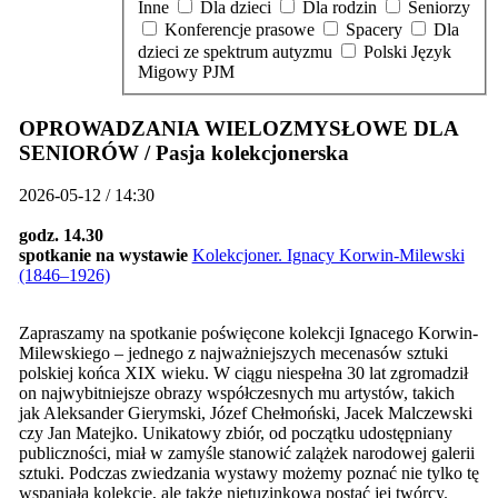
Inne
Dla dzieci
Dla rodzin
Seniorzy
Konferencje prasowe
Spacery
Dla
dzieci ze spektrum autyzmu
Polski Język
Migowy PJM
OPROWADZANIA WIELOZMYSŁOWE DLA
SENIORÓW / Pasja kolekcjonerska
2026-05-12 / 14:30
godz. 14.30
spotkanie na wystawie
Kolekcjoner. Ignacy Korwin-Milewski
(1846–1926)
Zapraszamy na spotkanie poświęcone kolekcji Ignacego Korwin-
Milewskiego – jednego z najważniejszych mecenasów sztuki
polskiej końca XIX wieku. W ciągu niespełna 30 lat zgromadził
on najwybitniejsze obrazy współczesnych mu artystów, takich
jak Aleksander Gierymski, Józef Chełmoński, Jacek Malczewski
czy Jan Matejko. Unikatowy zbiór, od początku udostępniany
publiczności, miał w zamyśle stanowić zalążek narodowej galerii
sztuki. Podczas zwiedzania wystawy możemy poznać nie tylko tę
wspaniałą kolekcję, ale także nietuzinkową postać jej twórcy.