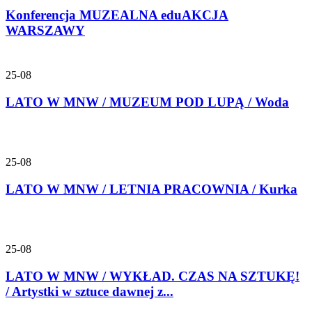
Konferencja MUZEALNA eduAKCJA
WARSZAWY
25-08
LATO W MNW / MUZEUM POD LUPĄ / Woda
25-08
LATO W MNW / LETNIA PRACOWNIA / Kurka
25-08
LATO W MNW / WYKŁAD. CZAS NA SZTUKĘ!
/ Artystki w sztuce dawnej z...