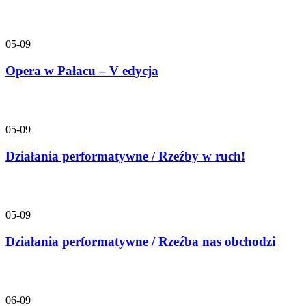
05-09
Opera w Pałacu – V edycja
05-09
Działania performatywne / Rzeźby w ruch!
05-09
Działania performatywne / Rzeźba nas obchodzi
06-09