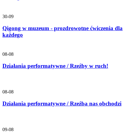
30-09
Qigong w muzeum - prozdrowotne ćwiczenia dla
każdego
08-08
Działania performatywne / Rzeźby w ruch!
08-08
Działania performatywne / Rzeźba nas obchodzi
09-08