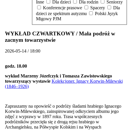
Inne
Dla dzieci
Dla rodzin
Seniorzy
Konferencje prasowe
Spacery
Dla
dzieci ze spektrum autyzmu
Polski Język
Migowy PJM
WYKŁAD CZWARTKOWY / Mała podróż w
zacnym towarzystwie
2026-05-14 / 18:00
godz. 18.00
wykład Marzeny Józefczyk i Tomasza Zawistowskiego
towarzyszący wystawie
Kolekcjoner. Ignacy Korwin-Milewski
(1846–1926)
Zapraszamy na opowieść o podróży śladami hrabiego Ignacego
Korwin-Milewskiego, zainspirowanej odkryciem albumu jego
zdjęć z wyprawy w 1897 roku. Trasa współczesnych
podróżników przecięła się z drogą rejsu hrabiego w
Archangielsku, na Półwyspie Kolskim i na Wyspach