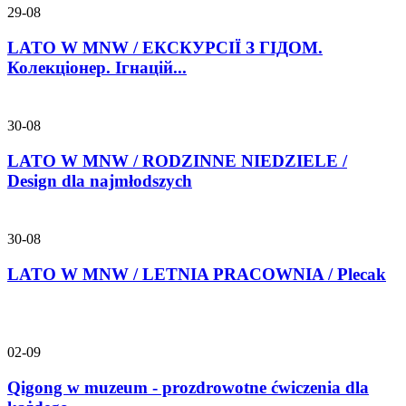
29-08
LATO W MNW / ЕКСКУРСІЇ З ГІДОМ.
Колекціонер. Ігнацій...
30-08
LATO W MNW / RODZINNE NIEDZIELE /
Design dla najmłodszych
30-08
LATO W MNW / LETNIA PRACOWNIA / Plecak
02-09
Qigong w muzeum - prozdrowotne ćwiczenia dla