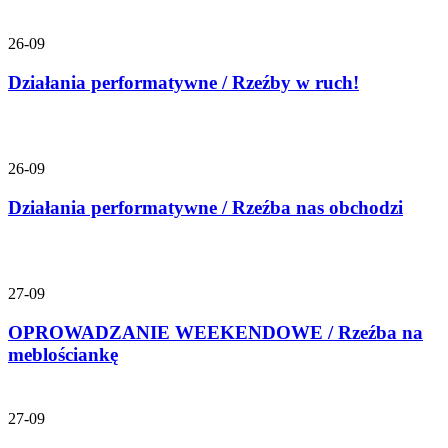
26-09
Działania performatywne / Rzeźby w ruch!
26-09
Działania performatywne / Rzeźba nas obchodzi
27-09
OPROWADZANIE WEEKENDOWE / Rzeźba na
meblościankę
27-09