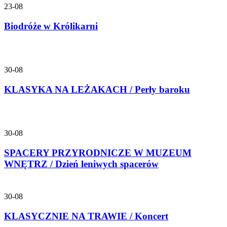
23-08
Biodróże w Królikarni
30-08
KLASYKA NA LEŻAKACH / Perły baroku
30-08
SPACERY PRZYRODNICZE W MUZEUM
WNĘTRZ / Dzień leniwych spacerów
30-08
KLASYCZNIE NA TRAWIE / Koncert