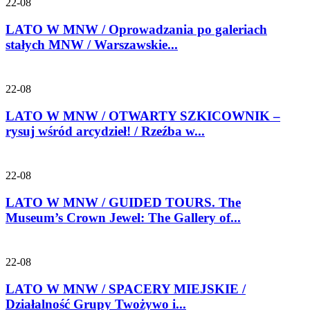
22-08
LATO W MNW / Oprowadzania po galeriach
stałych MNW / Warszawskie...
22-08
LATO W MNW / OTWARTY SZKICOWNIK –
rysuj wśród arcydzieł! / Rzeźba w...
22-08
LATO W MNW / GUIDED TOURS. The
Museum’s Crown Jewel: The Gallery of...
22-08
LATO W MNW / SPACERY MIEJSKIE /
Działalność Grupy Twożywo i...