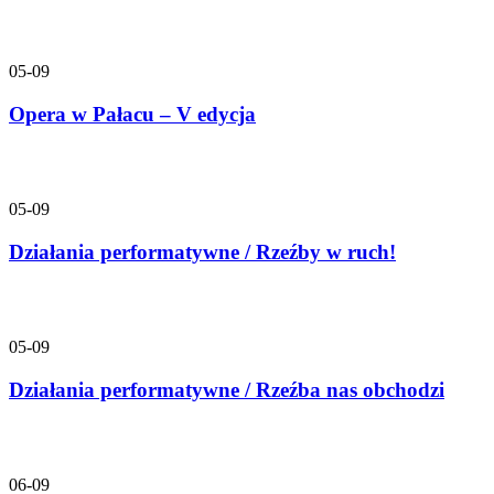
05-09
Opera w Pałacu – V edycja
05-09
Działania performatywne / Rzeźby w ruch!
05-09
Działania performatywne / Rzeźba nas obchodzi
06-09