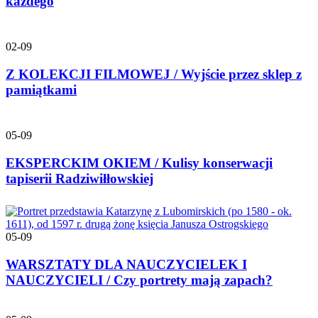
każdego
02-09
Z KOLEKCJI FILMOWEJ / Wyjście przez sklep z
pamiątkami
05-09
EKSPERCKIM OKIEM / Kulisy konserwacji
tapiserii Radziwiłłowskiej
05-09
WARSZTATY DLA NAUCZYCIELEK I
NAUCZYCIELI / Czy portrety mają zapach?