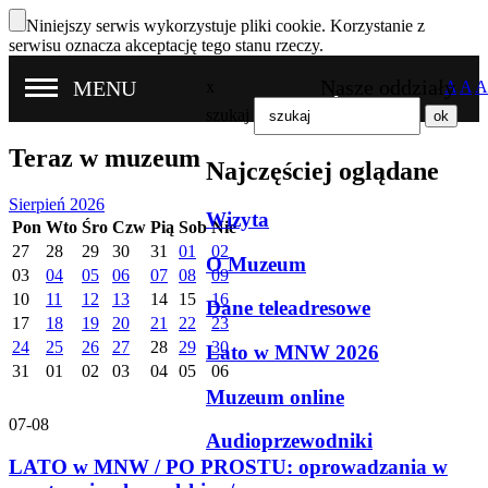
Niniejszy serwis wykorzystuje pliki cookie. Korzystanie z
serwisu oznacza akceptację tego stanu rzeczy.
Nasze oddziały
MENU
x
A
A
A
szukaj
Teraz w muzeum
Najczęściej oglądane
Sierpień 2026
Wizyta
Pon
Wto
Śro
Czw
Pią
Sob
Nie
27
28
29
30
31
01
02
O Muzeum
03
04
05
06
07
08
09
10
11
12
13
14
15
16
Dane teleadresowe
17
18
19
20
21
22
23
24
25
26
27
28
29
30
Lato w MNW 2026
31
01
02
03
04
05
06
Muzeum online
07-08
Audioprzewodniki
LATO w MNW / PO PROSTU: oprowadzania w