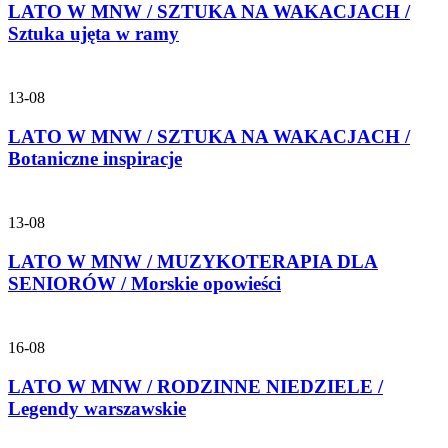
LATO W MNW / SZTUKA NA WAKACJACH /
Sztuka ujęta w ramy
13-08
LATO W MNW / SZTUKA NA WAKACJACH /
Botaniczne inspiracje
13-08
LATO W MNW / MUZYKOTERAPIA DLA
SENIORÓW / Morskie opowieści
16-08
LATO W MNW / RODZINNE NIEDZIELE /
Legendy warszawskie