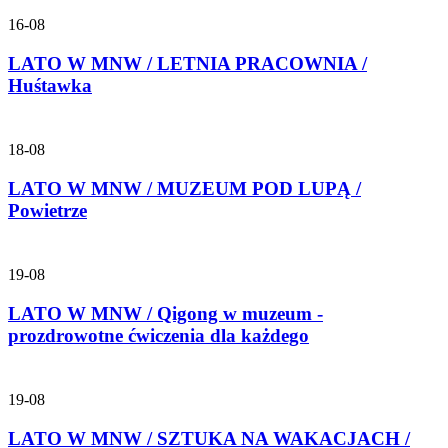
16-08
LATO W MNW / LETNIA PRACOWNIA /
Huśtawka
18-08
LATO W MNW / MUZEUM POD LUPĄ /
Powietrze
19-08
LATO W MNW / Qigong w muzeum -
prozdrowotne ćwiczenia dla każdego
19-08
LATO W MNW / SZTUKA NA WAKACJACH /