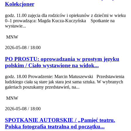
Kolekcjoner
godz. 11.00 zajęcia dla rodziców i opiekunów z dziećmi w wieku
0–1 prowadząca: Magda Kucza-Kuczyńska Spotkanie na
wystawie...
MNW
2026-05-08 / 18:00
PO PROSTU: oprowadzania w prostym języku
polskim / Ciało wystawione na widok...
godz. 18.00 Prowadzenie: Marcin Matuszewski Przedstawienia
ludzkiego ciała są stare jak stara jest sama sztuka. W wybranych
galeriach poszukamy przedstawień, na...
MNW
2026-05-08 / 18:00
SPOTKANIE AUTORSKIE / „Pamięć teatru.
Polska fotografia teatralna od początku...