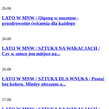
26-08
LATO W MNW / Qigong w muzeum -
prozdrowotne ćwiczenia dla każdego
26-08
LATO W MNW / SZTUKA NA WAKACJACH /
Czy w sztuce jest miejsce na...
26-08
LATO W MNW / SZTUKA DLA WNUKA / Postać
bez koloru. Między obrazem a...
27-08