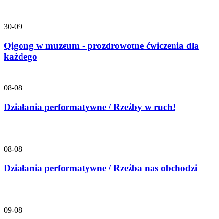
30-09
Qigong w muzeum - prozdrowotne ćwiczenia dla
każdego
08-08
Działania performatywne / Rzeźby w ruch!
08-08
Działania performatywne / Rzeźba nas obchodzi
09-08