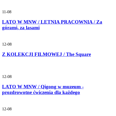
11-08
LATO W MNW / LETNIA PRACOWNIA / Za
górami, za lasami
12-08
Z KOLEKCJI FILMOWEJ / The Square
12-08
LATO W MNW / Qigong w muzeum -
prozdrowotne ćwiczenia dla każdego
12-08