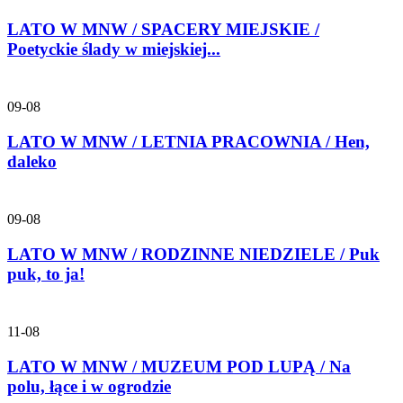
LATO W MNW / SPACERY MIEJSKIE /
Poetyckie ślady w miejskiej...
09-08
LATO W MNW / LETNIA PRACOWNIA / Hen,
daleko
09-08
LATO W MNW / RODZINNE NIEDZIELE / Puk
puk, to ja!
11-08
LATO W MNW / MUZEUM POD LUPĄ / Na
polu, łące i w ogrodzie