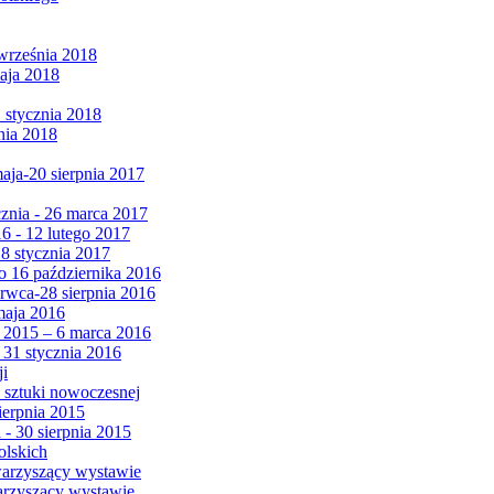
września 2018
maja 2018
1 stycznia 2018
nia 2018
maja-20 sierpnia 2017
cznia - 26 marca 2017
6 - 12 lutego 2017
 8 stycznia 2017
 16 października 2016
erwca-28 sierpnia 2016
maja 2016
da 2015 – 6 marca 2016
 31 stycznia 2016
ji
 sztuki nowoczesnej
ierpnia 2015
 - 30 sierpnia 2015
olskich
warzyszący wystawie
arzyszący wystawie