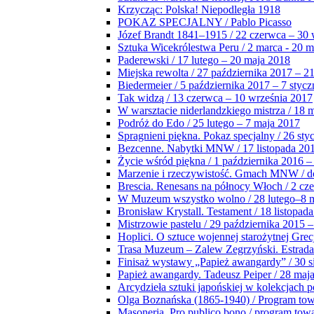
Krzycząc: Polska! Niepodległa 1918
POKAZ SPECJALNY / Pablo Picasso
Józef Brandt 1841–1915 / 22 czerwca – 30 
Sztuka Wicekrólestwa Peru / 2 marca - 20 
Paderewski / 17 lutego – 20 maja 2018
Miejska rewolta / 27 października 2017 – 2
Biedermeier / 5 października 2017 – 7 stycz
Tak widzą / 13 czerwca – 10 września 2017
W warsztacie niderlandzkiego mistrza / 18 
Podróż do Edo / 25 lutego – 7 maja 2017
Spragnieni piękna. Pokaz specjalny / 26 sty
Bezcenne. Nabytki MNW / 17 listopada 201
Życie wśród piękna / 1 października 2016 –
Marzenie i rzeczywistość. Gmach MNW / do
Brescia. Renesans na północy Włoch / 2 cz
W Muzeum wszystko wolno / 28 lutego–8 
Bronisław Krystall. Testament / 18 listopa
Mistrzowie pastelu / 29 października 2015 –
Hoplici. O sztuce wojennej starożytnej Grec
Trasa Muzeum – Zalew Zegrzyński. Estrada
Finisaż wystawy „Papież awangardy” / 30 s
Papież awangardy. Tadeusz Peiper / 28 maja
Arcydzieła sztuki japońskiej w kolekcjach p
Olga Boznańska (1865-1940) / Program to
Masoneria. Pro publico bono / program tow