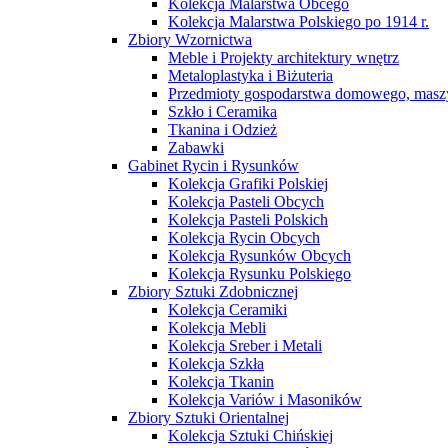
Kolekcja Malarstwa Obcego
Kolekcja Malarstwa Polskiego po 1914 r.
Zbiory Wzornictwa
Meble i Projekty architektury wnętrz
Metaloplastyka i Biżuteria
Przedmioty gospodarstwa domowego, maszy
Szkło i Ceramika
Tkanina i Odzież
Zabawki
Gabinet Rycin i Rysunków
Kolekcja Grafiki Polskiej
Kolekcja Pasteli Obcych
Kolekcja Pasteli Polskich
Kolekcja Rycin Obcych
Kolekcja Rysunków Obcych
Kolekcja Rysunku Polskiego
Zbiory Sztuki Zdobnicznej
Kolekcja Ceramiki
Kolekcja Mebli
Kolekcja Sreber i Metali
Kolekcja Szkła
Kolekcja Tkanin
Kolekcja Variów i Masoników
Zbiory Sztuki Orientalnej
Kolekcja Sztuki Chińskiej