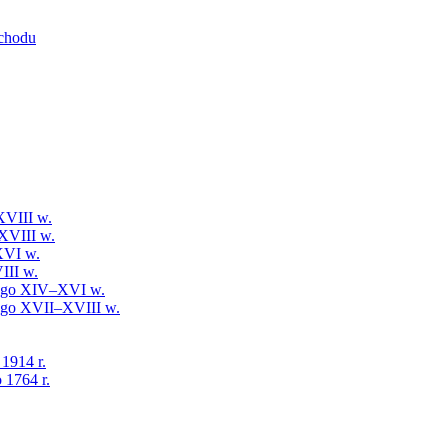
schodu
XVIII w.
XVIII w.
XVI w.
III w.
iego XIV–XVI w.
iego XVII–XVIII w.
 1914 r.
 1764 r.