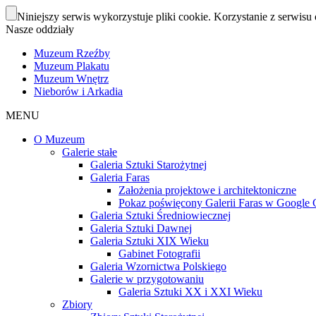
Niniejszy serwis wykorzystuje pliki cookie. Korzystanie z serwisu 
Nasze oddziały
Muzeum Rzeźby
Muzeum Plakatu
Muzeum Wnętrz
Nieborów i Arkadia
MENU
O Muzeum
Galerie stałe
Galeria Sztuki Starożytnej
Galeria Faras
Założenia projektowe i architektoniczne
Pokaz poświęcony Galerii Faras w Google Cu
Galeria Sztuki Średniowiecznej
Galeria Sztuki Dawnej
Galeria Sztuki XIX Wieku
Gabinet Fotografii
Galeria Wzornictwa Polskiego
Galerie w przygotowaniu
Galeria Sztuki XX i XXI Wieku
Zbiory