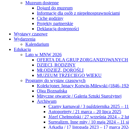
Muzeum dostępne
Dojazd do muzeum
Informacje dla osób z niepełnosprawnościami
Ciche godziny
Projekty partnerskie
Deklaracja dostępności
Wystawy czasowe
Wydarzenia
Kalendarium
Edukacja
Lato w MNW 2026
OFERTA DLA GRUP ZORGANIZOWANYCH
DZIECI, RODZINY
MŁODZIEŻ, DOROŚLI
MUZEUM TRZECIEGO WIEKU
Programy do wystaw czasowych
Kolekcjoner. Ignacy Korwin-Milewski (1846–192
Olga Boznańska
Mityczne otwarcie / Galeria Sztuki Starożytnej
Archiwum
Czarny karnawał / 3 października 2025 – 11
Autoportrety / 21 marca – 20 lipca 2025
Józef Chełmoński / 27 września 2024 – 2 lu
Surrealizm. Inne mity / 10 maja 2024 – 11 s
Arkadia / 17 listopada 2023 – 17 marca 202