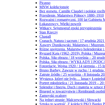
Picasso
MNW kolekcjonuje
Bez gorsetu. Camille Claudel i polskie rzeź
Przesilenie. Malarstwo Północy 1880–1910
Rozważni i romantyczni. 100 lat Gabinetu
Łukaszowcy. Wielki powrót
Witkacy. Sejsmograf epoki przyspieszenia
Stan Rzeczy
Chagall
Cranach. Natura i sacrum / 17 grudnia 2021
Xawery Dunikowski. Malarstwo / Muzeum 
Różne spojrzenia. Malarstwo holenderskie i
Ryszard Kaja (1962–2019). Polska / Muze
Polska. Siła obrazu / 18 września – 20 grud
Polska. Siła obrazu / WYKŁADY I POD
Fotorelacje. Wojna 1920 / 14 sierpnia - 15 l
Bruno Barbey. Zawsze w ruchu / 1 grudnia
Zatrute źródło / 25 września - 8 listopada 2
Wystawa, której nie było… Ignacy Łopieńs
Portret młodzieńca / 21 listopada 2019 – 20
Splendor i finezja. Duch i materia w sztuce 
Bruegel w towarzystwie i Rembrandt osobiś
Zamoyski ocalony
Na jednej strunie: Malczewski i Słowacki
Sztuka to wartość. Z kolekcji PKO Banku P