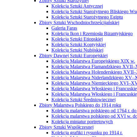
Zbiory Sztuki Starożytnej
Kolekcja Sztuki Antycznej
Kolekcja Sztuki Starożytnego Bliskiego W
Kolekcja Sztuki Starożytnego Egiptu
Zbiory Sztuki Wschodniochrześcijańskiej
Galeria Faras
Kolekcja Ikon i Rzemiosła Bizantyjskiego
Kolekcja Sztuki Etiopskiej
Kolekcja Sztuki Koptyjskiej
Kolekcja Sztuki Nubijskiej
Zbiory Dawnej Sztuki Europejskiej
Kolekcja Malarstwa Europejskiego XIX w.
Kolekcja Malarstwa Flamandzkiego XVII–
Kolekcja Malarstwa Holenderskiego XVII–
Kolekcja Malarstwa Niderlandzkiego XV–
Kolekcja Malarstwa Niemieckiego XVI–XV
Kolekcja Malarstwa Włoskiego i Francusk
Kolekcja Malarstwa Włoskiego i Francusk
Kolekcja Sztuki Średniowiecznej
Zbiory Malarstwa Polskiego do 1914 roku
Kolekcja malarstwa polskiego od 1764 r. do
Kolekcja malarstwa polskiego od XVI w. do
Kolekcja miniatur portretowych
Zbiory Sztuki Współczesnej
Kolekcja grafiki i rysunku po 1914 r.