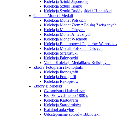
Kolekcja Sztuki Japońskiej
Kolekcja Sztuki Islamu
Kolekcja Sztuki Buddyjskiej i Hinduskiej
Gabinet Monet i Medali
Kolekcja Monet Polskich
Kolekcja Monet Ziem z Polską Związanych
Kolekcja Monet Obcych
Kolekcja Monet Antycznych
Kolekcja Monet Wschodu
Kolekcja Banknotów i Papierów Wartości
Kolekcja Medali Polskich i Obcych
Kolekcje Sfragistyki
Kolekcja Falerystyki
Varia i Kolekcja Medalików Religijnych
Zbiory Fotografii i Ikonografii
Kolekcja Ikonografii
Kolekcja Fotografii
Kolekcja Rękopisów
Zbiory Biblioteki
Czasopisma i kalendarze
Książki wydane po 1800 r.
Kolekcja Kartografii
Kolekcja Starodruków
Katalogi aukcyjne
Udostępnianie zbiorów Biblioteki