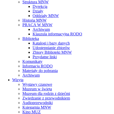
Struktura MNW
Dyrekcja
Działy
Oddziały MNW
Historia MNW
PRACA W MNW
Archiwum
Klauzula informacyjna RODO
Biblioteka
Katalogi i bazy danych
Udostępnianie zbiorów
Zbiory Biblioteki MNW
Przydatne linki
Komunikaty
Informacja RODO
Materiały do pobrania
Archiwum
Wizyta
Wystawy czasowe
Muzeum w święta
Muzeum dla rodzin z dziećmi
Zwiedzanie z przewodnikiem
Audioprzewodniki
Księgarnia MNW
Kino MUZ