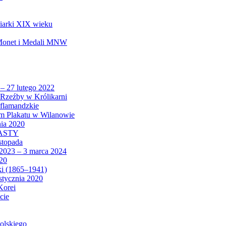
biarki XIX wieku
 Monet i Medali MNW
 – 27 lutego 2022
Rzeźby w Królikarni
 flamandzkie
um Plakatu w Wilanowie
nia 2020
CASTY
istopada
 2023 – 3 marca 2024
020
ki (1865–1941)
 stycznia 2020
Korei
cie
olskiego