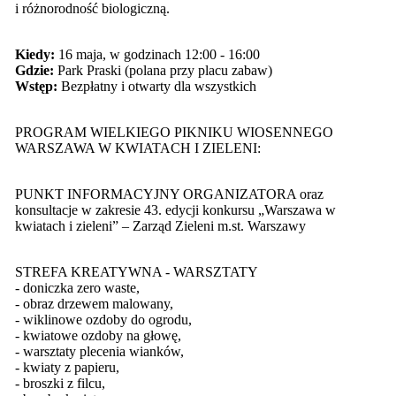
i różnorodność biologiczną.
Kiedy:
16 maja, w godzinach 12:00 - 16:00
Gdzie:
Park Praski (polana przy placu zabaw)
Wstęp:
Bezpłatny i otwarty dla wszystkich
PROGRAM WIELKIEGO PIKNIKU WIOSENNEGO
WARSZAWA W KWIATACH I ZIELENI:
PUNKT INFORMACYJNY ORGANIZATORA oraz
konsultacje w zakresie 43. edycji konkursu „Warszawa w
kwiatach i zieleni” – Zarząd Zieleni m.st. Warszawy
STREFA KREATYWNA - WARSZTATY
- doniczka zero waste,
- obraz drzewem malowany,
- wiklinowe ozdoby do ogrodu,
- kwiatowe ozdoby na głowę,
- warsztaty plecenia wianków,
- kwiaty z papieru,
- broszki z filcu,