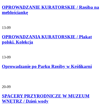
OPROWADZANIE KURATORSKIE / Rzeźba na
meblościankę
13-09
OPROWADZANIA KURATORSKIE / Plakat
polski. Kolekcja
13-09
Oprowadzanie po Parku Rzeźby w Królikarni
20-09
SPACERY PRZYRODNICZE W MUZEUM
WNĘTRZ / Dzień wody