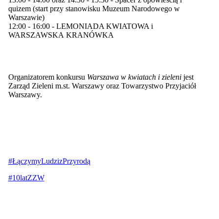
quizem (start przy stanowisku Muzeum Narodowego w
Warszawie)
12:00 - 16:00 - LEMONIADA KWIATOWA i
WARSZAWSKA KRANÓWKA
Organizatorem konkursu
Warszawa w kwiatach i zieleni
jest
Zarząd Zieleni m.st. Warszawy oraz Towarzystwo Przyjaciół
Warszawy.
#ŁączymyLudzizPrzyrodą
#10latZZW