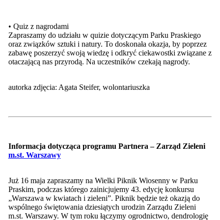
• Quiz z nagrodami
Zapraszamy do udziału w quizie dotyczącym Parku Praskiego
oraz związków sztuki i natury. To doskonała okazja, by poprzez
zabawę poszerzyć swoją wiedzę i odkryć ciekawostki związane z
otaczającą nas przyrodą. Na uczestników czekają nagrody.
autorka zdjęcia: Agata Steifer, wolontariuszka
Informacja dotycząca programu Partnera – Zarząd Zieleni
m.st. Warszawy
Już 16 maja zapraszamy na Wielki Piknik Wiosenny w Parku
Praskim, podczas którego zainicjujemy 43. edycję konkursu
„Warszawa w kwiatach i zieleni”. Piknik będzie też okazją do
wspólnego świętowania dziesiątych urodzin Zarządu Zieleni
m.st. Warszawy. W tym roku łączymy ogrodnictwo, dendrologię