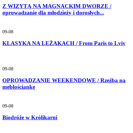
Z WIZYTĄ NA MAGNACKIM DWORZE /
oprowadzanie dla młodzieży i dorosłych...
09-08
KLASYKA NA LEŻAKACH / From Paris to Lviv
09-08
OPROWADZANIE WEEKENDOWE / Rzeźba na
meblościankę
09-08
Biodróże w Królikarni