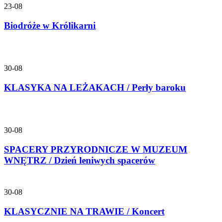
23-08
Biodróże w Królikarni
30-08
KLASYKA NA LEŻAKACH / Perły baroku
30-08
SPACERY PRZYRODNICZE W MUZEUM
WNĘTRZ / Dzień leniwych spacerów
30-08
KLASYCZNIE NA TRAWIE / Koncert