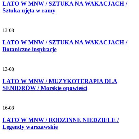
LATO W MNW / SZTUKA NA WAKACJACH /
Sztuka ujęta w ramy
13-08
LATO W MNW / SZTUKA NA WAKACJACH /
Botaniczne inspiracje
13-08
LATO W MNW / MUZYKOTERAPIA DLA
SENIORÓW / Morskie opowieści
16-08
LATO W MNW / RODZINNE NIEDZIELE /
Legendy warszawskie