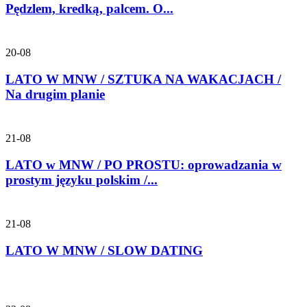
Pędzlem, kredką, palcem. O...
20-08
LATO W MNW / SZTUKA NA WAKACJACH /
Na drugim planie
21-08
LATO w MNW / PO PROSTU: oprowadzania w
prostym języku polskim /...
21-08
LATO W MNW / SLOW DATING