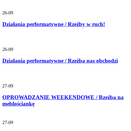
26-09
Działania performatywne / Rzeźby w ruch!
26-09
Działania performatywne / Rzeźba nas obchodzi
27-09
OPROWADZANIE WEEKENDOWE / Rzeźba na
meblościankę
27-09