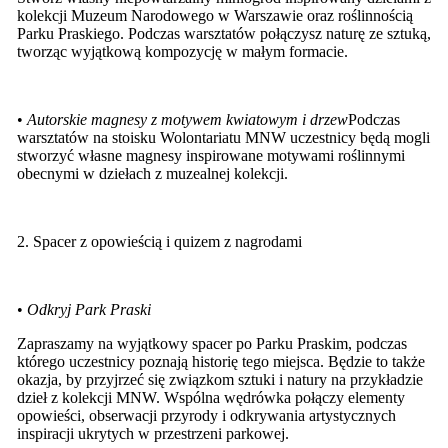
kolekcji Muzeum Narodowego w Warszawie oraz roślinnością
Parku Praskiego. Podczas warsztatów połączysz naturę ze sztuką,
tworząc wyjątkową kompozycję w małym formacie.
•
Autorskie magnesy z motywem kwiatowym i drzew
Podczas
warsztatów na stoisku Wolontariatu MNW uczestnicy będą mogli
stworzyć własne magnesy inspirowane motywami roślinnymi
obecnymi w dziełach z muzealnej kolekcji.
2. Spacer z opowieścią i quizem z nagrodami
•
Odkryj Park Praski
Zapraszamy na wyjątkowy spacer po Parku Praskim, podczas
którego uczestnicy poznają historię tego miejsca. Będzie to także
okazja, by przyjrzeć się związkom sztuki i natury na przykładzie
dzieł z kolekcji MNW. Wspólna wędrówka połączy elementy
opowieści, obserwacji przyrody i odkrywania artystycznych
inspiracji ukrytych w przestrzeni parkowej.