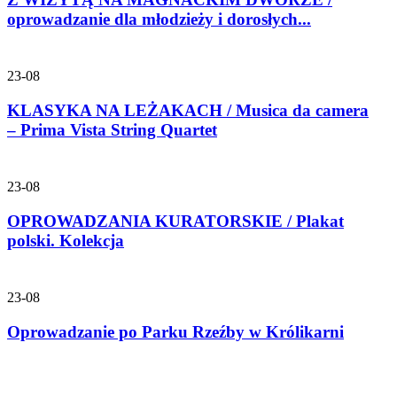
oprowadzanie dla młodzieży i dorosłych...
23-08
KLASYKA NA LEŻAKACH / Musica da camera
– Prima Vista String Quartet
23-08
OPROWADZANIA KURATORSKIE / Plakat
polski. Kolekcja
23-08
Oprowadzanie po Parku Rzeźby w Królikarni