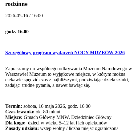
rodzinne
2026-05-16 / 16:00
godz. 16.00
Szczegółowy program wydarzeń NOCY MUZEÓW 2026
Zapraszamy do wspólnego odkrywania Muzeum Narodowego w
Warszawie! Muzeum to wyjątkowe miejsce, w którym można
ciekawie spędzić czas z najbliższymi, podziwiając dzieła sztuki,
zadając trudne pytania, a nawet bawiąc się.
Termin:
sobota, 16 maja 2026, godz. 16.00
Czas trwania:
ok. 80 minut
Miejsce:
Gmach Główny MNW, Dziedziniec Główny
Dla kogo:
dzieci w wieku 5–12 lat i ich opiekunów
Zasady udziału:
wstęp wolny / liczba miejsc ograniczona