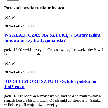
Pozostałe wydarzenia miesiąca
MNW
2026-05-05 / 13:00
WYKŁAD. CZAS NA SZTUKĘ! / Gustav Klimt.
Innowator czy tradycjonalista?
godz. 13.00 wykład z cyklu Czas na sztukę! prowadzenie: Paweł
Bień „Jeśli...
MNW
2026-05-05 / 18:00
KURS HISTORII SZTUKI / Sztuka polska po
1945 roku
godz. 18.00: Monika Miżołębska wykład on-line realizowany w
ramach kursu z historii sztuki Od piramid do street artu Sztuka
w Polsce po II wojnie światowej tylko...