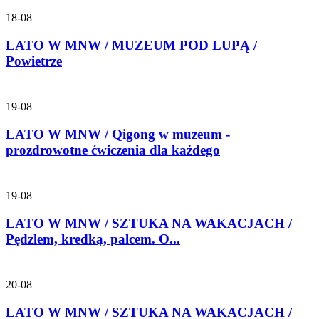
18-08
LATO W MNW / MUZEUM POD LUPĄ /
Powietrze
19-08
LATO W MNW / Qigong w muzeum -
prozdrowotne ćwiczenia dla każdego
19-08
LATO W MNW / SZTUKA NA WAKACJACH /
Pędzlem, kredką, palcem. O...
20-08
LATO W MNW / SZTUKA NA WAKACJACH /