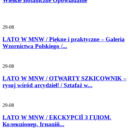
Wielkie Botaniczne Opowiadanie
29-08
LATO W MNW / Piękne i praktyczne – Galeria
Wzornictwa Polskiego /...
29-08
LATO W MNW / OTWARTY SZKICOWNIK –
rysuj wśród arcydzieł! / Sztafaż w...
29-08
LATO W MNW / ЕКСКУРСІЇ З ГІДОМ.
Колекціонер. Ігнацій...