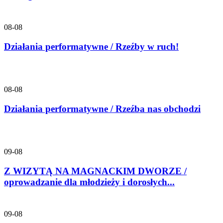
08-08
Działania performatywne / Rzeźby w ruch!
08-08
Działania performatywne / Rzeźba nas obchodzi
09-08
Z WIZYTĄ NA MAGNACKIM DWORZE /
oprowadzanie dla młodzieży i dorosłych...
09-08