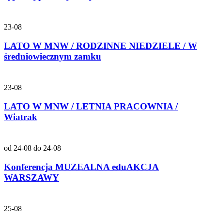
23-08
LATO W MNW / RODZINNE NIEDZIELE / W
średniowiecznym zamku
23-08
LATO W MNW / LETNIA PRACOWNIA /
Wiatrak
od 24-08 do 24-08
Konferencja MUZEALNA eduAKCJA
WARSZAWY
25-08