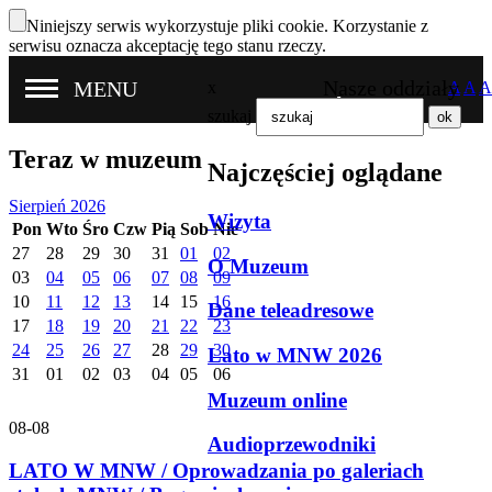
Niniejszy serwis wykorzystuje pliki cookie. Korzystanie z
serwisu oznacza akceptację tego stanu rzeczy.
Nasze oddziały
MENU
x
A
A
A
szukaj
Teraz w muzeum
Najczęściej oglądane
Sierpień 2026
Wizyta
Pon
Wto
Śro
Czw
Pią
Sob
Nie
27
28
29
30
31
01
02
O Muzeum
03
04
05
06
07
08
09
10
11
12
13
14
15
16
Dane teleadresowe
17
18
19
20
21
22
23
24
25
26
27
28
29
30
Lato w MNW 2026
31
01
02
03
04
05
06
Muzeum online
08-08
Audioprzewodniki
LATO W MNW / Oprowadzania po galeriach