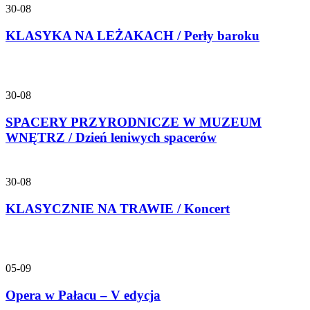
30-08
KLASYKA NA LEŻAKACH / Perły baroku
30-08
SPACERY PRZYRODNICZE W MUZEUM
WNĘTRZ / Dzień leniwych spacerów
30-08
KLASYCZNIE NA TRAWIE / Koncert
05-09
Opera w Pałacu – V edycja