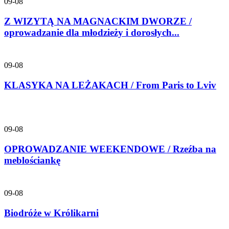
09-08
Z WIZYTĄ NA MAGNACKIM DWORZE /
oprowadzanie dla młodzieży i dorosłych...
09-08
KLASYKA NA LEŻAKACH / From Paris to Lviv
09-08
OPROWADZANIE WEEKENDOWE / Rzeźba na
meblościankę
09-08
Biodróże w Królikarni