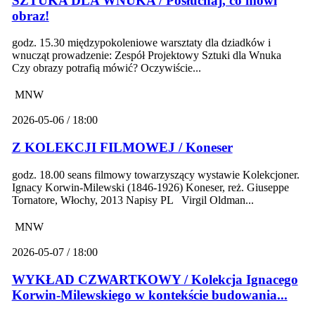
SZTUKA DLA WNUKA / Posłuchaj, co mówi
obraz!
godz. 15.30 międzypokoleniowe warsztaty dla dziadków i
wnucząt prowadzenie: Zespół Projektowy Sztuki dla Wnuka
Czy obrazy potrafią mówić? Oczywiście...
MNW
2026-05-06 / 18:00
Z KOLEKCJI FILMOWEJ / Koneser
godz. 18.00 seans filmowy towarzyszący wystawie Kolekcjoner.
Ignacy Korwin-Milewski (1846-1926) Koneser, reż. Giuseppe
Tornatore, Włochy, 2013 Napisy PL Virgil Oldman...
MNW
2026-05-07 / 18:00
WYKŁAD CZWARTKOWY / Kolekcja Ignacego
Korwin-Milewskiego w kontekście budowania...