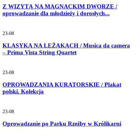
Z WIZYTĄ NA MAGNACKIM DWORZE /
oprowadzanie dla młodzieży i dorosłych...
23-08
KLASYKA NA LEŻAKACH / Musica da camera
– Prima Vista String Quartet
23-08
OPROWADZANIA KURATORSKIE / Plakat
polski. Kolekcja
23-08
Oprowadzanie po Parku Rzeźby w Królikarni