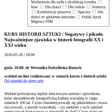
Wydarzenia dla osób z dysfukcją wzroku
Inne
Dla dzieci
Dla rodzin
Seniorzy
Konferencje prasowe
Spacery
Dla
dzieci ze spektrum autyzmu
Polski Język
Migowy PJM
KURS HISTORII SZTUKI / Negatywy i piksele.
Najważniejsze zjawiska w historii fotografii XX i
XXI wieku
2026-05-26 / 18:00
godz. 18.00:
dr Weronika Kobylińska-Bunsch
wykład on-line realizowany w ramach kursu z historii sztuki
Od piramid do street artu
Wykład poświęcony będzie kluczowym nurtom i zjawiskom,
które ukształtowały fotograficzną kulturę wizualną w ciągu
ostatnich 100 lat. Czym charakteryzowały się piktorializm i nowa
rzeczowość, a przede wszystkim – czy niektóre z tych założeń
estetycznych funkcjonują w fotografii do dziś? Czym różni się