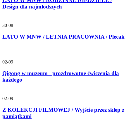
LATO W MNW / RODZINNE NIEDZIELE /
Design dla najmłodszych
30-08
LATO W MNW / LETNIA PRACOWNIA / Plecak
02-09
Qigong w muzeum - prozdrowotne ćwiczenia dla
każdego
02-09
Z KOLEKCJI FILMOWEJ / Wyjście przez sklep z
pamiątkami