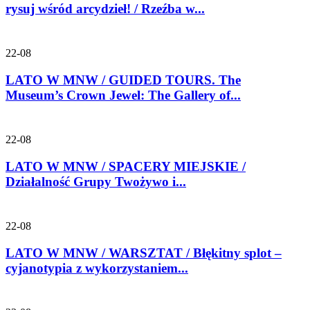
rysuj wśród arcydzieł! / Rzeźba w...
22-08
LATO W MNW / GUIDED TOURS. The
Museum’s Crown Jewel: The Gallery of...
22-08
LATO W MNW / SPACERY MIEJSKIE /
Działalność Grupy Twożywo i...
22-08
LATO W MNW / WARSZTAT / Błękitny splot –
cyjanotypia z wykorzystaniem...