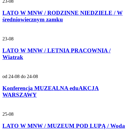
23-08
LATO W MNW / RODZINNE NIEDZIELE / W
średniowiecznym zamku
23-08
LATO W MNW / LETNIA PRACOWNIA /
Wiatrak
od 24-08 do 24-08
Konferencja MUZEALNA eduAKCJA
WARSZAWY
25-08
LATO W MNW / MUZEUM POD LUPĄ / Woda