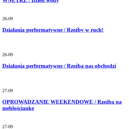
WNĘTRZ / Dzień wody
26-09
Działania performatywne / Rzeźby w ruch!
26-09
Działania performatywne / Rzeźba nas obchodzi
27-09
OPROWADZANIE WEEKENDOWE / Rzeźba na
meblościankę
27-09