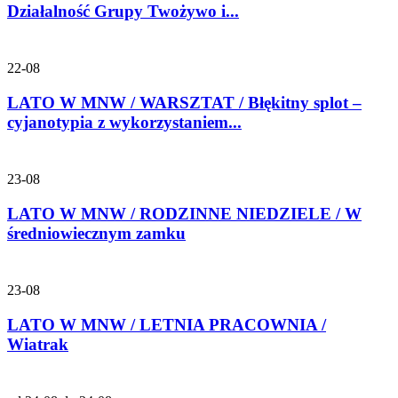
Działalność Grupy Twożywo i...
22-08
LATO W MNW / WARSZTAT / Błękitny splot –
cyjanotypia z wykorzystaniem...
23-08
LATO W MNW / RODZINNE NIEDZIELE / W
średniowiecznym zamku
23-08
LATO W MNW / LETNIA PRACOWNIA /
Wiatrak