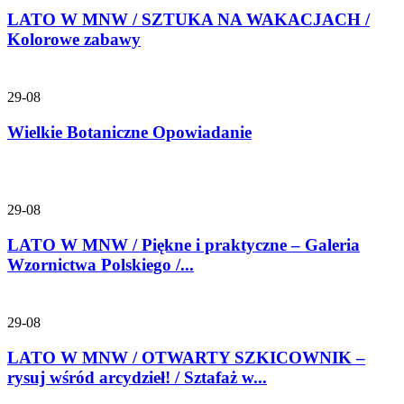
LATO W MNW / SZTUKA NA WAKACJACH /
Kolorowe zabawy
29-08
Wielkie Botaniczne Opowiadanie
29-08
LATO W MNW / Piękne i praktyczne – Galeria
Wzornictwa Polskiego /...
29-08
LATO W MNW / OTWARTY SZKICOWNIK –
rysuj wśród arcydzieł! / Sztafaż w...