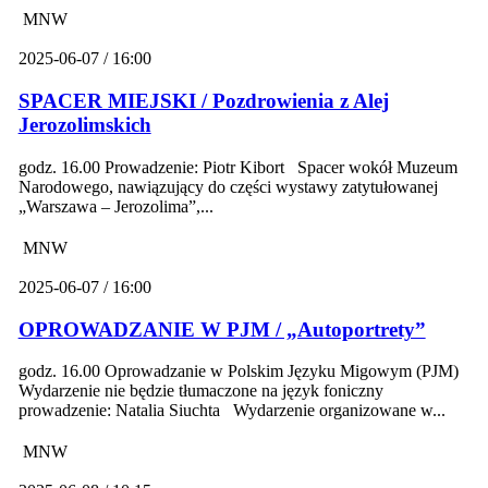
MNW
2025-06-07 / 16:00
SPACER MIEJSKI / Pozdrowienia z Alej
Jerozolimskich
godz. 16.00 Prowadzenie: Piotr Kibort Spacer wokół Muzeum
Narodowego, nawiązujący do części wystawy zatytułowanej
„Warszawa – Jerozolima”,...
MNW
2025-06-07 / 16:00
OPROWADZANIE W PJM / „Autoportrety”
godz. 16.00 Oprowadzanie w Polskim Języku Migowym (PJM)
Wydarzenie nie będzie tłumaczone na język foniczny
prowadzenie: Natalia Siuchta Wydarzenie organizowane w...
MNW