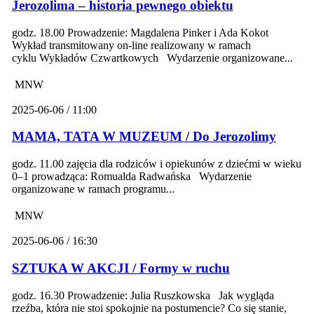
Jerozolima – historia pewnego obiektu
godz. 18.00 Prowadzenie: Magdalena Pinker i Ada Kokot
Wykład transmitowany on-line realizowany w ramach
cyklu Wykładów Czwartkowych Wydarzenie organizowane...
MNW
2025-06-06 / 11:00
MAMA, TATA W MUZEUM / Do Jerozolimy
godz. 11.00 zajęcia dla rodziców i opiekunów z dziećmi w wieku
0–1 prowadząca: Romualda Radwańska Wydarzenie
organizowane w ramach programu...
MNW
2025-06-06 / 16:30
SZTUKA W AKCJI / Formy w ruchu
godz. 16.30 Prowadzenie: Julia Ruszkowska Jak wygląda
rzeźba, która nie stoi spokojnie na postumencie? Co się stanie,