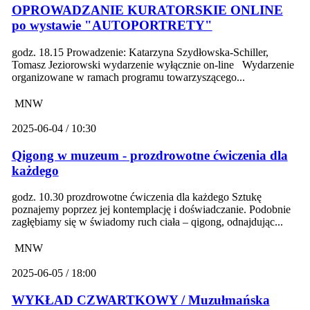
OPROWADZANIE KURATORSKIE ONLINE
po wystawie "AUTOPORTRETY"
godz. 18.15 Prowadzenie: Katarzyna Szydłowska-Schiller,
Tomasz Jeziorowski wydarzenie wyłącznie on-line Wydarzenie
organizowane w ramach programu towarzyszącego...
MNW
2025-06-04 / 10:30
Qigong w muzeum - prozdrowotne ćwiczenia dla
każdego
godz. 10.30 prozdrowotne ćwiczenia dla każdego Sztukę
poznajemy poprzez jej kontemplację i doświadczanie. Podobnie
zagłębiamy się w świadomy ruch ciała – qigong, odnajdując...
MNW
2025-06-05 / 18:00
WYKŁAD CZWARTKOWY / Muzułmańska