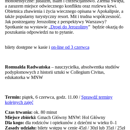
monoteistyczne: judaizm, islam i chrześcijaństwo. Ziemia Święta,
a zarazem miejsce odwiecznego konfliktu oraz rozlewu krwi.
Obietnica zbawienia i życia wiecznego opisana w Apokalipsie, a
także popularny turystyczny resort. Mit i trudna współczesność.
Jak postrzegamy Jerozolimę z perspektywy Warszawy?
Spotkanie na wystawie „
Drogi do Jerozolimy
” będzie okazją do
poszukania odpowiedzi na to pytanie.
bilety dostępne w kasie i
on-line od 3 czerwca
Romualda Radwańska
– nauczycielka, absolwentka studiów
podyplomowych z historii sztuki w Collegium Civitas,
edukatorka w MNW
Termin:
piątek, 6 czerwca, godz. 11.00 /
Sprawdź terminy
kolejnych zajęć
Czas trwania:
ok. 80 minut
Miejsce zbiórki:
Gmach Główny MNW: Hol Główny
Dla kogo:
dla rodziców i opiekunów z dziećmi w wieku 0–1
Zasady udziału:
bilety wstępu w cenie 45zł / 30zł lub 35zł / 25zł