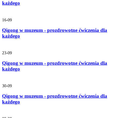
każdego
16-09
Qigong w muzeum - prozdrowotne ćwiczenia dla
każdego
23-09
Qigong w muzeum - prozdrowotne ćwiczenia dla
każdego
30-09
Qigong w muzeum - prozdrowotne ćwiczenia dla
każdego