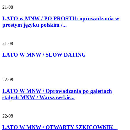
21-08
LATO w MNW / PO PROSTU: oprowadzania w
prostym języku polskim /...
21-08
LATO W MNW / SLOW DATING
22-08
LATO W MNW / Oprowadzania po galeriach
stałych MNW / Warszawskie...
22-08
LATO W MNW / OTWARTY SZKICOWNIK –