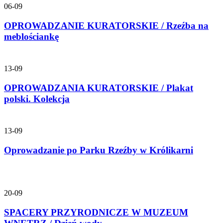
06-09
OPROWADZANIE KURATORSKIE / Rzeźba na
meblościankę
13-09
OPROWADZANIA KURATORSKIE / Plakat
polski. Kolekcja
13-09
Oprowadzanie po Parku Rzeźby w Królikarni
20-09
SPACERY PRZYRODNICZE W MUZEUM