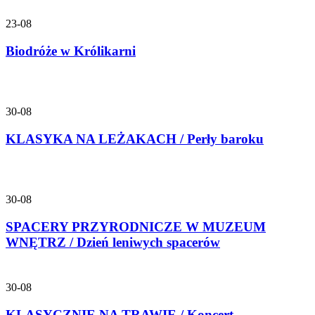
23-08
Biodróże w Królikarni
30-08
KLASYKA NA LEŻAKACH / Perły baroku
30-08
SPACERY PRZYRODNICZE W MUZEUM
WNĘTRZ / Dzień leniwych spacerów
30-08
KLASYCZNIE NA TRAWIE / Koncert