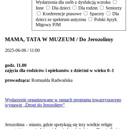
Wydarzenia dla osób z dysfukcją wzroku
Inne
Dla dzieci
Dla rodzin
Seniorzy
Konferencje prasowe
Spacery
Dla
dzieci ze spektrum autyzmu
Polski Język
Migowy PJM
MAMA, TATA W MUZEUM / Do Jerozolimy
2025-06-06 / 11:00
godz. 11.00
zajęcia dla rodziców i opiekunów z dziećmi w wieku 0–1
prowadząca:
Romualda Radwańska
Wydarzenie organizowane w ramach programu towarzyszącego
wystawie „Drogi do Jerozolimy”
Jerozolima – miasto, gdzie spotykają się trzy wielkie religie