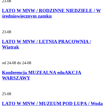
23-08
LATO W MNW / RODZINNE NIEDZIELE / W
średniowiecznym zamku
23-08
LATO W MNW / LETNIA PRACOWNIA /
Wiatrak
od 24-08 do 24-08
Konferencja MUZEALNA eduAKCJA
WARSZAWY
25-08
LATO W MNW / MUZEUM POD LUPĄ / Woda