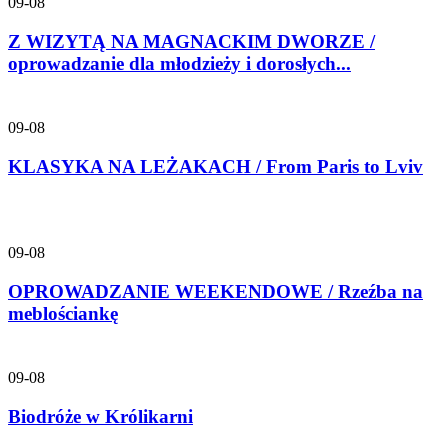
09-08
Z WIZYTĄ NA MAGNACKIM DWORZE /
oprowadzanie dla młodzieży i dorosłych...
09-08
KLASYKA NA LEŻAKACH / From Paris to Lviv
09-08
OPROWADZANIE WEEKENDOWE / Rzeźba na
meblościankę
09-08
Biodróże w Królikarni