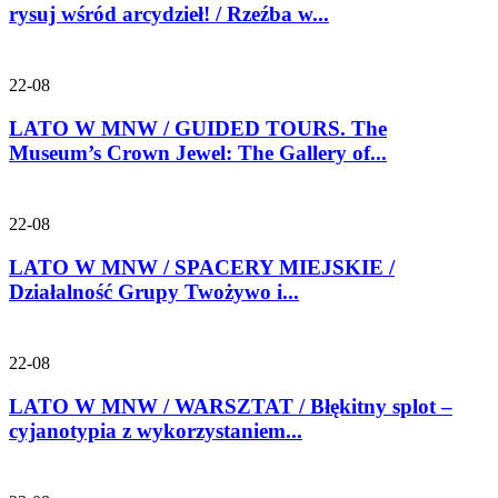
rysuj wśród arcydzieł! / Rzeźba w...
22-08
LATO W MNW / GUIDED TOURS. The
Museum’s Crown Jewel: The Gallery of...
22-08
LATO W MNW / SPACERY MIEJSKIE /
Działalność Grupy Twożywo i...
22-08
LATO W MNW / WARSZTAT / Błękitny splot –
cyjanotypia z wykorzystaniem...