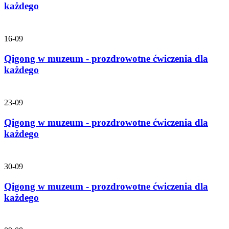
każdego
16-09
Qigong w muzeum - prozdrowotne ćwiczenia dla
każdego
23-09
Qigong w muzeum - prozdrowotne ćwiczenia dla
każdego
30-09
Qigong w muzeum - prozdrowotne ćwiczenia dla
każdego