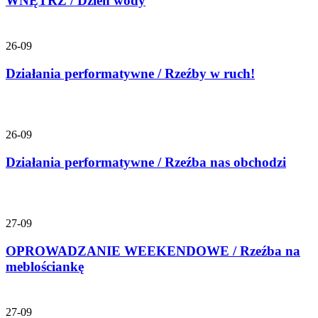
WNĘTRZ / Dzień wody
26-09
Działania performatywne / Rzeźby w ruch!
26-09
Działania performatywne / Rzeźba nas obchodzi
27-09
OPROWADZANIE WEEKENDOWE / Rzeźba na
meblościankę
27-09