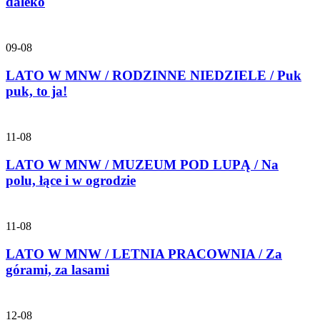
daleko
09-08
LATO W MNW / RODZINNE NIEDZIELE / Puk
puk, to ja!
11-08
LATO W MNW / MUZEUM POD LUPĄ / Na
polu, łące i w ogrodzie
11-08
LATO W MNW / LETNIA PRACOWNIA / Za
górami, za lasami
12-08