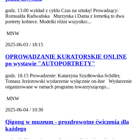
godz. 13.00 wykład z cyklu Czas na sztukę! Prowadzący:
Romualda Radwańska Murzynka i Dama z lornetką to dwa
portrety kobiece. Modelki różni wszystko:...
MNW
2025-06-03 / 18:15
OPROWADZANIE KURATORSKIE ONLINE
po wystawie "AUTOPORTRETY"
godz. 18.15 Prowadzenie: Katarzyna Szydłowska-Schiller,
Tomasz Jeziorowski wydarzenie wyłącznie on-line Wydarzenie
organizowane w ramach programu towarzyszącego...
MNW
2025-06-04 / 10:30
Qigong w muzeum - prozdrowotne ćwiczenia dla
każdego