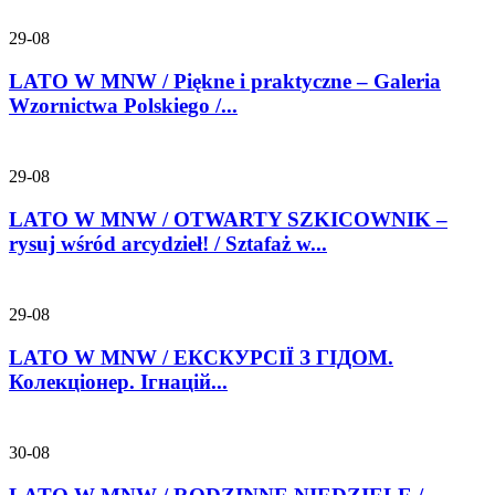
29-08
LATO W MNW / Piękne i praktyczne – Galeria
Wzornictwa Polskiego /...
29-08
LATO W MNW / OTWARTY SZKICOWNIK –
rysuj wśród arcydzieł! / Sztafaż w...
29-08
LATO W MNW / ЕКСКУРСІЇ З ГІДОМ.
Колекціонер. Ігнацій...
30-08