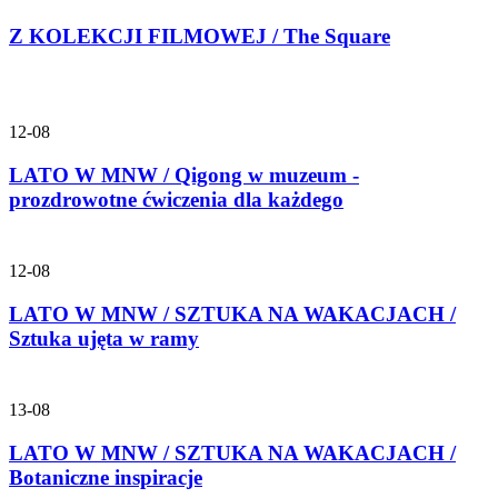
Z KOLEKCJI FILMOWEJ / The Square
12-08
LATO W MNW / Qigong w muzeum -
prozdrowotne ćwiczenia dla każdego
12-08
LATO W MNW / SZTUKA NA WAKACJACH /
Sztuka ujęta w ramy
13-08
LATO W MNW / SZTUKA NA WAKACJACH /
Botaniczne inspiracje