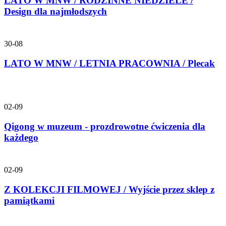
LATO W MNW / RODZINNE NIEDZIELE /
Design dla najmłodszych
30-08
LATO W MNW / LETNIA PRACOWNIA / Plecak
02-09
Qigong w muzeum - prozdrowotne ćwiczenia dla
każdego
02-09
Z KOLEKCJI FILMOWEJ / Wyjście przez sklep z
pamiątkami