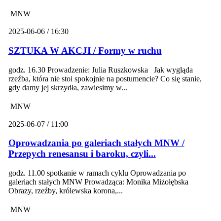
MNW
2025-06-06 / 16:30
SZTUKA W AKCJI / Formy w ruchu
godz. 16.30 Prowadzenie: Julia Ruszkowska Jak wygląda
rzeźba, która nie stoi spokojnie na postumencie? Co się stanie,
gdy damy jej skrzydła, zawiesimy w...
MNW
2025-06-07 / 11:00
Oprowadzania po galeriach stałych MNW /
Przepych renesansu i baroku, czyli...
godz. 11.00 spotkanie w ramach cyklu Oprowadzania po
galeriach stałych MNW Prowadząca: Monika Miżołębska
Obrazy, rzeźby, królewska korona,...
MNW