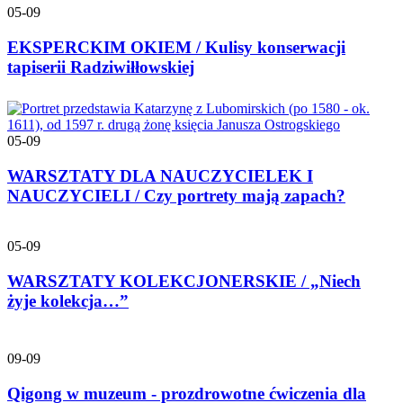
05-09
EKSPERCKIM OKIEM / Kulisy konserwacji
tapiserii Radziwiłłowskiej
05-09
WARSZTATY DLA NAUCZYCIELEK I
NAUCZYCIELI / Czy portrety mają zapach?
05-09
WARSZTATY KOLEKCJONERSKIE / „Niech
żyje kolekcja…”
09-09
Qigong w muzeum - prozdrowotne ćwiczenia dla