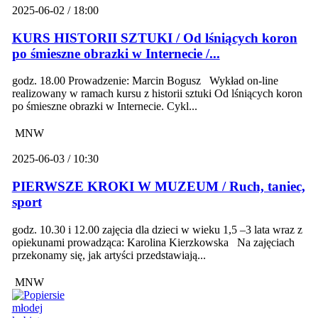
2025-06-02 / 18:00
KURS HISTORII SZTUKI / Od lśniących koron
po śmieszne obrazki w Internecie /...
godz. 18.00 Prowadzenie: Marcin Bogusz Wykład on-line
realizowany w ramach kursu z historii sztuki Od lśniących koron
po śmieszne obrazki w Internecie. Cykl...
MNW
2025-06-03 / 10:30
PIERWSZE KROKI W MUZEUM / Ruch, taniec,
sport
godz. 10.30 i 12.00 zajęcia dla dzieci w wieku 1,5 –3 lata wraz z
opiekunami prowadząca: Karolina Kierzkowska Na zajęciach
przekonamy się, jak artyści przedstawiają...
MNW