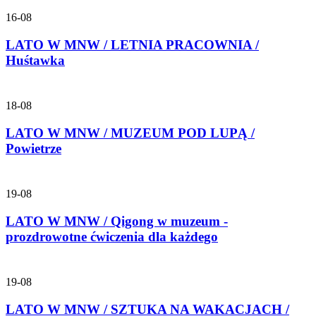
16-08
LATO W MNW / LETNIA PRACOWNIA /
Huśtawka
18-08
LATO W MNW / MUZEUM POD LUPĄ /
Powietrze
19-08
LATO W MNW / Qigong w muzeum -
prozdrowotne ćwiczenia dla każdego
19-08
LATO W MNW / SZTUKA NA WAKACJACH /