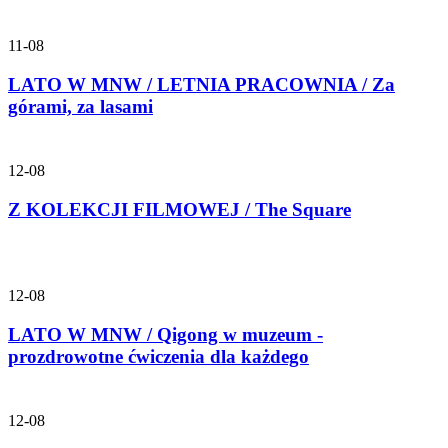
11-08
LATO W MNW / LETNIA PRACOWNIA / Za
górami, za lasami
12-08
Z KOLEKCJI FILMOWEJ / The Square
12-08
LATO W MNW / Qigong w muzeum -
prozdrowotne ćwiczenia dla każdego
12-08