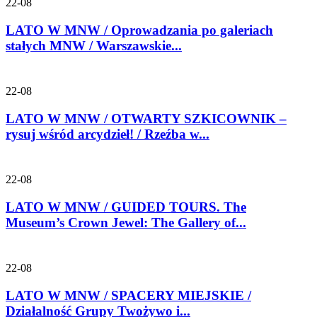
22-08
LATO W MNW / Oprowadzania po galeriach
stałych MNW / Warszawskie...
22-08
LATO W MNW / OTWARTY SZKICOWNIK –
rysuj wśród arcydzieł! / Rzeźba w...
22-08
LATO W MNW / GUIDED TOURS. The
Museum’s Crown Jewel: The Gallery of...
22-08
LATO W MNW / SPACERY MIEJSKIE /
Działalność Grupy Twożywo i...