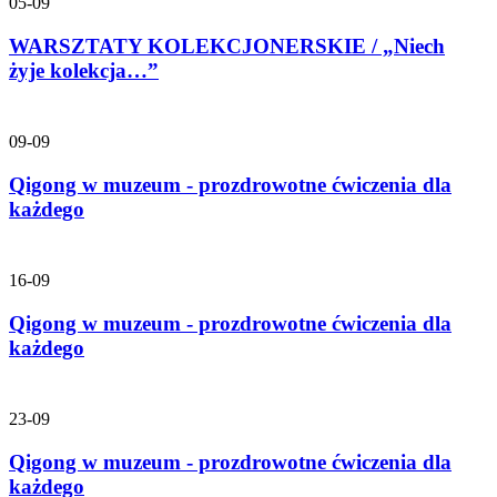
05-09
WARSZTATY KOLEKCJONERSKIE / „Niech
żyje kolekcja…”
09-09
Qigong w muzeum - prozdrowotne ćwiczenia dla
każdego
16-09
Qigong w muzeum - prozdrowotne ćwiczenia dla
każdego
23-09
Qigong w muzeum - prozdrowotne ćwiczenia dla
każdego