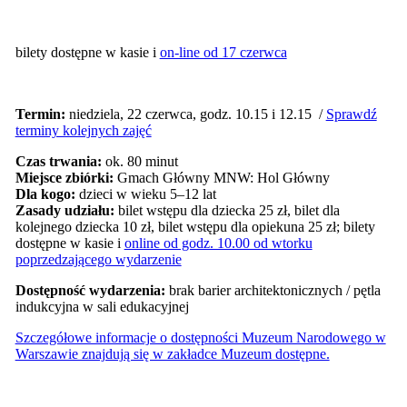
bilety dostępne w kasie i
on-line od 17 czerwca
Termin:
niedziela, 22 czerwca, godz. 10.15 i 12.15 /
Sprawdź
terminy kolejnych zajęć
Czas trwania:
ok. 80 minut
Miejsce zbiórki:
Gmach Główny MNW: Hol Główny
Dla kogo:
dzieci w wieku 5–12 lat
Zasady udziału:
bilet wstępu dla dziecka 25 zł, bilet dla
kolejnego dziecka 10 zł, bilet wstępu dla opiekuna 25 zł; bilety
dostępne w kasie i
online od godz. 10.00 od wtorku
poprzedzającego wydarzenie
Dostępność wydarzenia:
brak barier architektonicznych / pętla
indukcyjna w sali edukacyjnej
Szczegółowe informacje o dostępności Muzeum Narodowego w
Warszawie znajdują się w zakładce Muzeum dostępne.