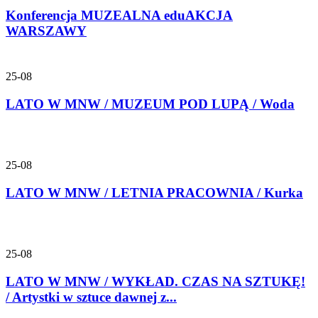
Konferencja MUZEALNA eduAKCJA
WARSZAWY
25-08
LATO W MNW / MUZEUM POD LUPĄ / Woda
25-08
LATO W MNW / LETNIA PRACOWNIA / Kurka
25-08
LATO W MNW / WYKŁAD. CZAS NA SZTUKĘ!
/ Artystki w sztuce dawnej z...