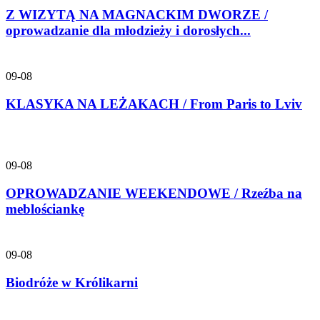
Z WIZYTĄ NA MAGNACKIM DWORZE /
oprowadzanie dla młodzieży i dorosłych...
09-08
KLASYKA NA LEŻAKACH / From Paris to Lviv
09-08
OPROWADZANIE WEEKENDOWE / Rzeźba na
meblościankę
09-08
Biodróże w Królikarni