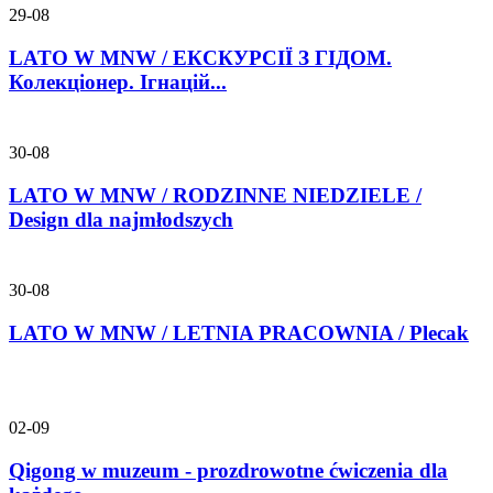
29-08
LATO W MNW / ЕКСКУРСІЇ З ГІДОМ.
Колекціонер. Ігнацій...
30-08
LATO W MNW / RODZINNE NIEDZIELE /
Design dla najmłodszych
30-08
LATO W MNW / LETNIA PRACOWNIA / Plecak
02-09
Qigong w muzeum - prozdrowotne ćwiczenia dla