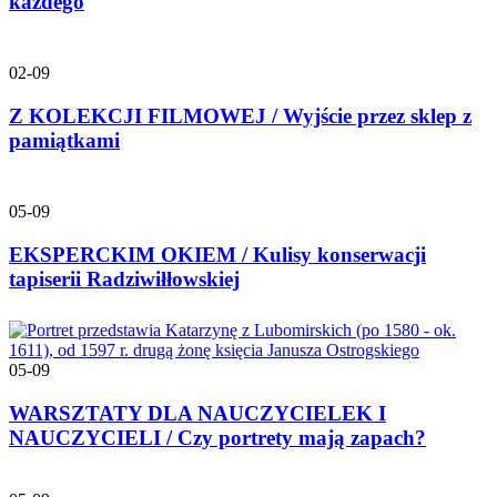
każdego
02-09
Z KOLEKCJI FILMOWEJ / Wyjście przez sklep z
pamiątkami
05-09
EKSPERCKIM OKIEM / Kulisy konserwacji
tapiserii Radziwiłłowskiej
05-09
WARSZTATY DLA NAUCZYCIELEK I
NAUCZYCIELI / Czy portrety mają zapach?