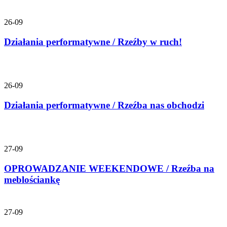
26-09
Działania performatywne / Rzeźby w ruch!
26-09
Działania performatywne / Rzeźba nas obchodzi
27-09
OPROWADZANIE WEEKENDOWE / Rzeźba na
meblościankę
27-09