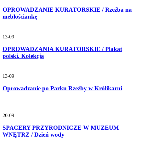
OPROWADZANIE KURATORSKIE / Rzeźba na
meblościankę
13-09
OPROWADZANIA KURATORSKIE / Plakat
polski. Kolekcja
13-09
Oprowadzanie po Parku Rzeźby w Królikarni
20-09
SPACERY PRZYRODNICZE W MUZEUM
WNĘTRZ / Dzień wody