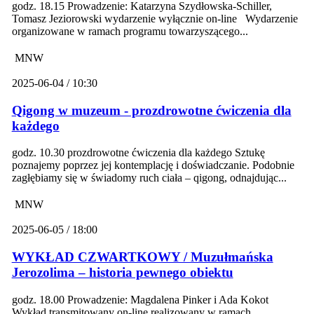
godz. 18.15 Prowadzenie: Katarzyna Szydłowska-Schiller,
Tomasz Jeziorowski wydarzenie wyłącznie on-line Wydarzenie
organizowane w ramach programu towarzyszącego...
MNW
2025-06-04 / 10:30
Qigong w muzeum - prozdrowotne ćwiczenia dla
każdego
godz. 10.30 prozdrowotne ćwiczenia dla każdego Sztukę
poznajemy poprzez jej kontemplację i doświadczanie. Podobnie
zagłębiamy się w świadomy ruch ciała – qigong, odnajdując...
MNW
2025-06-05 / 18:00
WYKŁAD CZWARTKOWY / Muzułmańska
Jerozolima – historia pewnego obiektu
godz. 18.00 Prowadzenie: Magdalena Pinker i Ada Kokot
Wykład transmitowany on-line realizowany w ramach