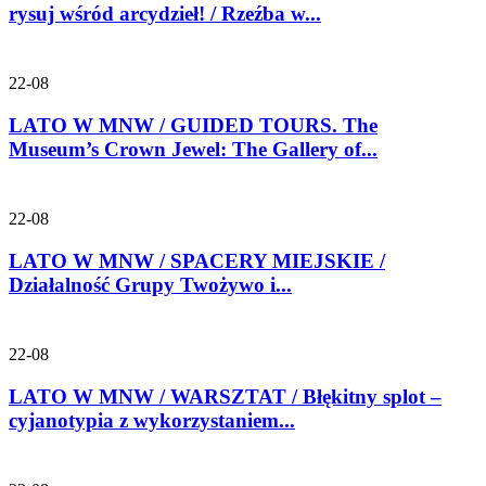
rysuj wśród arcydzieł! / Rzeźba w...
22-08
LATO W MNW / GUIDED TOURS. The
Museum’s Crown Jewel: The Gallery of...
22-08
LATO W MNW / SPACERY MIEJSKIE /
Działalność Grupy Twożywo i...
22-08
LATO W MNW / WARSZTAT / Błękitny splot –
cyjanotypia z wykorzystaniem...