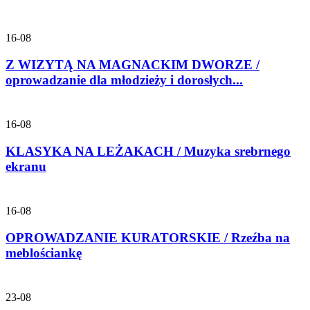
16-08
Z WIZYTĄ NA MAGNACKIM DWORZE /
oprowadzanie dla młodzieży i dorosłych...
16-08
KLASYKA NA LEŻAKACH / Muzyka srebrnego
ekranu
16-08
OPROWADZANIE KURATORSKIE / Rzeźba na
meblościankę
23-08