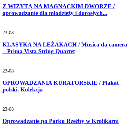
Z WIZYTĄ NA MAGNACKIM DWORZE /
oprowadzanie dla młodzieży i dorosłych...
23-08
KLASYKA NA LEŻAKACH / Musica da camera
– Prima Vista String Quartet
23-08
OPROWADZANIA KURATORSKIE / Plakat
polski. Kolekcja
23-08
Oprowadzanie po Parku Rzeźby w Królikarni