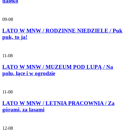
daleko
09-08
LATO W MNW / RODZINNE NIEDZIELE / Puk
puk, to ja!
11-08
LATO W MNW / MUZEUM POD LUPĄ / Na
polu, łące i w ogrodzie
11-08
LATO W MNW / LETNIA PRACOWNIA / Za
górami, za lasami
12-08