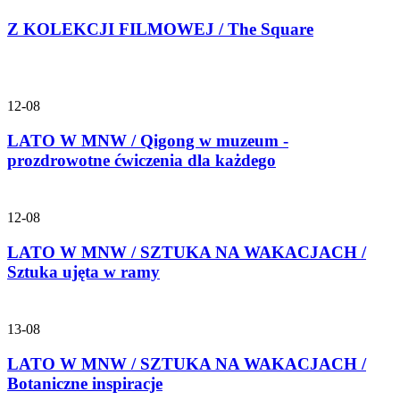
Z KOLEKCJI FILMOWEJ / The Square
12-08
LATO W MNW / Qigong w muzeum -
prozdrowotne ćwiczenia dla każdego
12-08
LATO W MNW / SZTUKA NA WAKACJACH /
Sztuka ujęta w ramy
13-08
LATO W MNW / SZTUKA NA WAKACJACH /
Botaniczne inspiracje