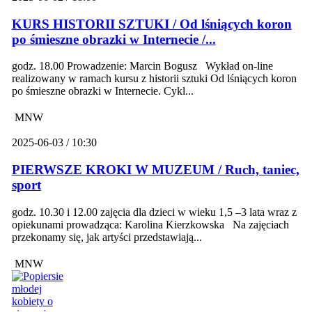
KURS HISTORII SZTUKI / Od lśniących koron
po śmieszne obrazki w Internecie /...
godz. 18.00 Prowadzenie: Marcin Bogusz Wykład on-line
realizowany w ramach kursu z historii sztuki Od lśniących koron
po śmieszne obrazki w Internecie. Cykl...
MNW
2025-06-03 / 10:30
PIERWSZE KROKI W MUZEUM / Ruch, taniec,
sport
godz. 10.30 i 12.00 zajęcia dla dzieci w wieku 1,5 –3 lata wraz z
opiekunami prowadząca: Karolina Kierzkowska Na zajęciach
przekonamy się, jak artyści przedstawiają...
MNW