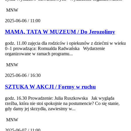
MNW
2025-06-06 / 11:00
MAMA, TATA W MUZEUM / Do Jerozolimy
godz. 11.00 zajęcia dla rodziców i opiekunów z dziećmi w wieku
0–1 prowadząca: Romualda Radwańska Wydarzenie
organizowane w ramach programu...
MNW
2025-06-06 / 16:30
SZTUKA W AKCJI / Formy w ruchu
godz. 16.30 Prowadzenie: Julia Ruszkowska Jak wygląda
rzeźba, która nie stoi spokojnie na postumencie? Co się stanie,
gdy damy jej skrzydła, zawiesimy w...
MNW
2025-06-07 / 11:00