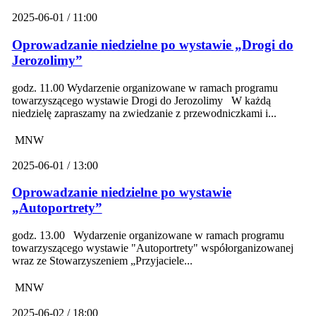
2025-06-01 / 11:00
Oprowadzanie niedzielne po wystawie „Drogi do
Jerozolimy”
godz. 11.00 Wydarzenie organizowane w ramach programu
towarzyszącego wystawie Drogi do Jerozolimy W każdą
niedzielę zapraszamy na zwiedzanie z przewodniczkami i...
MNW
2025-06-01 / 13:00
Oprowadzanie niedzielne po wystawie
„Autoportrety”
godz. 13.00 Wydarzenie organizowane w ramach programu
towarzyszącego wystawie "Autoportrety" współorganizowanej
wraz ze Stowarzyszeniem „Przyjaciele...
MNW
2025-06-02 / 18:00