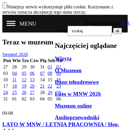
Niniejszy serwis wykorzystuje pliki cookie. Korzystanie z
serwisu oznacza akceptację tego stanu rzeczy.
Nasze oddziały
MENU
x
A
A
A
szukaj
Teraz w muzeum
Najczęściej oglądane
Sierpień 2026
Wizyta
Pon
Wto
Śro
Czw
Pią
Sob
Nie
27
28
29
30
31
01
02
O Muzeum
03
04
05
06
07
08
09
10
11
12
13
14
15
16
Dane teleadresowe
17
18
19
20
21
22
23
24
25
26
27
28
29
30
Lato w MNW 2026
31
01
02
03
04
05
06
Muzeum online
09-08
Audioprzewodniki
LATO W MNW / LETNIA PRACOWNIA / Hen,