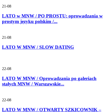
21-08
LATO w MNW / PO PROSTU: oprowadzania w
prostym języku polskim /...
21-08
LATO W MNW / SLOW DATING
22-08
LATO W MNW / Oprowadzania po galeriach
stałych MNW / Warszawskie...
22-08
LATO W MNW / OTWARTY SZKICOWNIK –