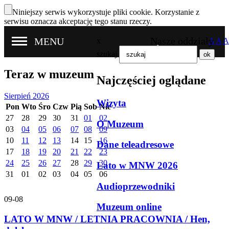
Niniejszy serwis wykorzystuje pliki cookie. Korzystanie z
serwisu oznacza akceptację tego stanu rzeczy.
Nasze oddziały
MENU
x
A
A
A
szukaj
Teraz w muzeum
Najczęściej oglądane
Sierpień 2026
Wizyta
Pon
Wto
Śro
Czw
Pią
Sob
Nie
27
28
29
30
31
01
02
O Muzeum
03
04
05
06
07
08
09
10
11
12
13
14
15
16
Dane teleadresowe
17
18
19
20
21
22
23
24
25
26
27
28
29
30
Lato w MNW 2026
31
01
02
03
04
05
06
Audioprzewodniki
09-08
Muzeum online
LATO W MNW / LETNIA PRACOWNIA / Hen,