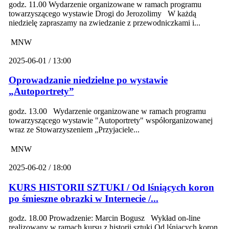
godz. 11.00 Wydarzenie organizowane w ramach programu
towarzyszącego wystawie Drogi do Jerozolimy W każdą
niedzielę zapraszamy na zwiedzanie z przewodniczkami i...
MNW
2025-06-01 / 13:00
Oprowadzanie niedzielne po wystawie
„Autoportrety”
godz. 13.00 Wydarzenie organizowane w ramach programu
towarzyszącego wystawie "Autoportrety" współorganizowanej
wraz ze Stowarzyszeniem „Przyjaciele...
MNW
2025-06-02 / 18:00
KURS HISTORII SZTUKI / Od lśniących koron
po śmieszne obrazki w Internecie /...
godz. 18.00 Prowadzenie: Marcin Bogusz Wykład on-line
realizowany w ramach kursu z historii sztuki Od lśniących koron