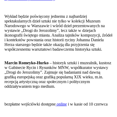
Wykład będzie poświęcony jednemu z najbardziej
spektakularnych dzieł sztuki nie tylko w kolekcji Muzeum
Narodowego w Warszawie i wśród dzieł prezentowanych na
wystawie „Drogi do Jerozolimy”, lecz także w dziejach
ikonografii świętego miasta. Analiza tajników kompozycji, źródeł
i kontekstów powstania oraz historii ryciny Johanna Daniela
Herza starszego będzie także okazją dla przyjrzenia się
współczesnemu warsztatowi badawczemu historyka sztuki.
Marcin Romeyko-Hurko
– historyk sztuki i muzealnik, kustosz
w Gabinecie Rycin i Rysunków MNW, współkurator wystawy
„Drogi do Jerozolimy”. Zajmuje się badaniami nad dawną
grafiką europejską oraz grafiką popularną XIX wieku, m.in.
recepcją artystyczną oraz społecznym i politycznym
oddziaływaniem tego medium.
bezpłatne wejściówki dostępne
online
i w kasie od 10 czerwca