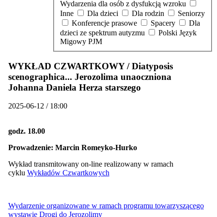
Wydarzenia dla osób z dysfukcją wzroku
Inne
Dla dzieci
Dla rodzin
Seniorzy
Konferencje prasowe
Spacery
Dla
dzieci ze spektrum autyzmu
Polski Język
Migowy PJM
WYKŁAD CZWARTKOWY / Diatyposis
scenographica... Jerozolima unaoczniona
Johanna Daniela Herza starszego
2025-06-12 / 18:00
godz. 18.00
Prowadzenie:
Marcin Romeyko-Hurko
Wykład transmitowany on-line realizowany w ramach
cyklu
Wykładów Czwartkowych
Wydarzenie organizowane w ramach programu towarzyszącego
wystawie Drogi do Jerozolimy