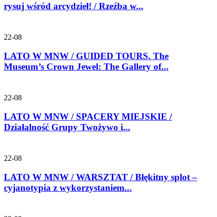
rysuj wśród arcydzieł! / Rzeźba w...
22-08
LATO W MNW / GUIDED TOURS. The
Museum’s Crown Jewel: The Gallery of...
22-08
LATO W MNW / SPACERY MIEJSKIE /
Działalność Grupy Twożywo i...
22-08
LATO W MNW / WARSZTAT / Błękitny splot –
cyjanotypia z wykorzystaniem...