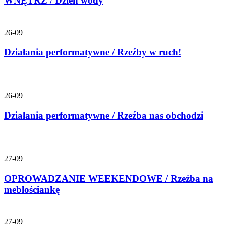
WNĘTRZ / Dzień wody
26-09
Działania performatywne / Rzeźby w ruch!
26-09
Działania performatywne / Rzeźba nas obchodzi
27-09
OPROWADZANIE WEEKENDOWE / Rzeźba na
meblościankę
27-09