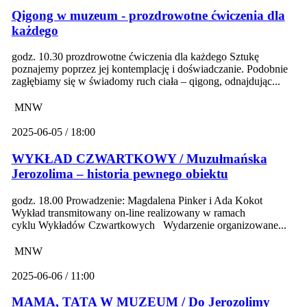
Qigong w muzeum - prozdrowotne ćwiczenia dla
każdego
godz. 10.30 prozdrowotne ćwiczenia dla każdego Sztukę
poznajemy poprzez jej kontemplację i doświadczanie. Podobnie
zagłębiamy się w świadomy ruch ciała – qigong, odnajdując...
MNW
2025-06-05 / 18:00
WYKŁAD CZWARTKOWY / Muzułmańska
Jerozolima – historia pewnego obiektu
godz. 18.00 Prowadzenie: Magdalena Pinker i Ada Kokot
Wykład transmitowany on-line realizowany w ramach
cyklu Wykładów Czwartkowych Wydarzenie organizowane...
MNW
2025-06-06 / 11:00
MAMA, TATA W MUZEUM / Do Jerozolimy