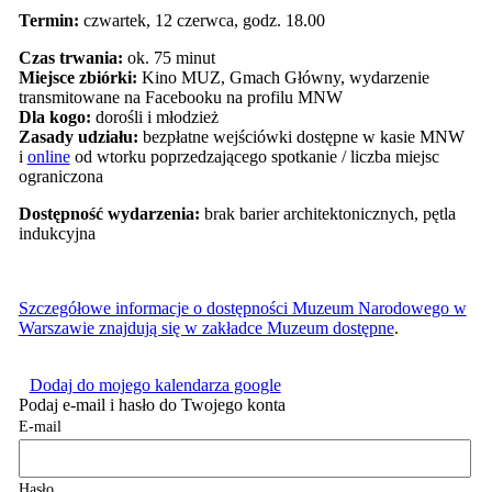
Termin:
czwartek, 12 czerwca, godz. 18.00
Czas trwania:
ok. 75 minut
Miejsce zbiórki:
Kino MUZ, Gmach Główny, wydarzenie
transmitowane na Facebooku na profilu MNW
Dla kogo:
dorośli i młodzież
Zasady udziału:
bezpłatne wejściówki dostępne w kasie MNW
i
online
od wtorku poprzedzającego spotkanie / liczba miejsc
ograniczona
Dostępność wydarzenia:
brak barier architektonicznych, pętla
indukcyjna
Szczegółowe informacje o dostępności Muzeum Narodowego w
Warszawie znajdują się w zakładce Muzeum dostępne
.
Dodaj do mojego kalendarza google
Podaj e-mail i hasło do Twojego konta
E-mail
Hasło