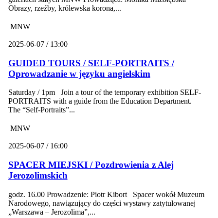
Obrazy, rzeźby, królewska korona,...
MNW
2025-06-07 / 13:00
GUIDED TOURS / SELF-PORTRAITS /
Oprowadzanie w języku angielskim
Saturday / 1pm Join a tour of the temporary exhibition SELF-
PORTRAITS with a guide from the Education Department.
The “Self-Portraits”...
MNW
2025-06-07 / 16:00
SPACER MIEJSKI / Pozdrowienia z Alej
Jerozolimskich
godz. 16.00 Prowadzenie: Piotr Kibort Spacer wokół Muzeum
Narodowego, nawiązujący do części wystawy zatytułowanej
„Warszawa – Jerozolima”,...