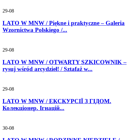
29-08
LATO W MNW / Piękne i praktyczne – Galeria
Wzornictwa Polskiego /...
29-08
LATO W MNW / OTWARTY SZKICOWNIK –
rysuj wśród arcydzieł! / Sztafaż w...
29-08
LATO W MNW / ЕКСКУРСІЇ З ГІДОМ.
Колекціонер. Ігнацій...
30-08