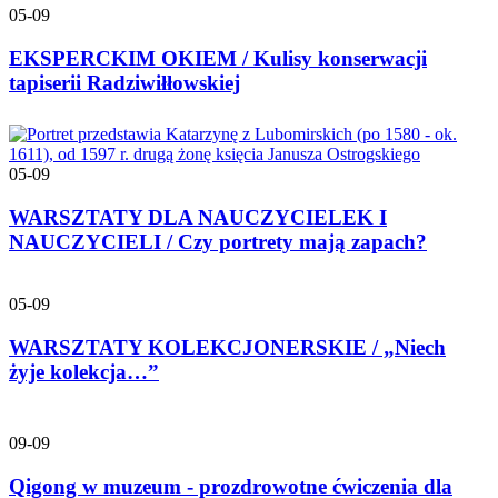
05-09
EKSPERCKIM OKIEM / Kulisy konserwacji
tapiserii Radziwiłłowskiej
05-09
WARSZTATY DLA NAUCZYCIELEK I
NAUCZYCIELI / Czy portrety mają zapach?
05-09
WARSZTATY KOLEKCJONERSKIE / „Niech
żyje kolekcja…”
09-09
Qigong w muzeum - prozdrowotne ćwiczenia dla