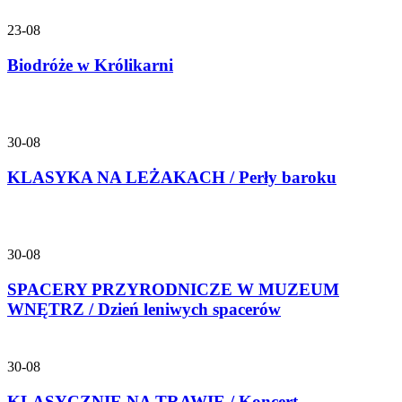
23-08
Biodróże w Królikarni
30-08
KLASYKA NA LEŻAKACH / Perły baroku
30-08
SPACERY PRZYRODNICZE W MUZEUM
WNĘTRZ / Dzień leniwych spacerów
30-08
KLASYCZNIE NA TRAWIE / Koncert