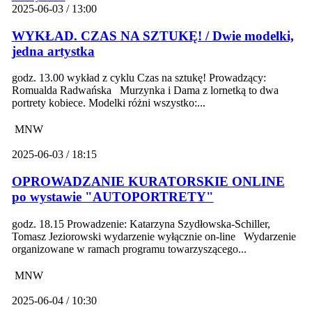
2025-06-03 / 13:00
WYKŁAD. CZAS NA SZTUKĘ! / Dwie modelki,
jedna artystka
godz. 13.00 wykład z cyklu Czas na sztukę! Prowadzący:
Romualda Radwańska Murzynka i Dama z lornetką to dwa
portrety kobiece. Modelki różni wszystko:...
MNW
2025-06-03 / 18:15
OPROWADZANIE KURATORSKIE ONLINE
po wystawie "AUTOPORTRETY"
godz. 18.15 Prowadzenie: Katarzyna Szydłowska-Schiller,
Tomasz Jeziorowski wydarzenie wyłącznie on-line Wydarzenie
organizowane w ramach programu towarzyszącego...
MNW
2025-06-04 / 10:30