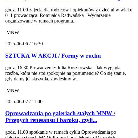
godz. 11.00 zajęcia dla rodziców i opiekunów z dziećmi w wieku
0–1 prowadząca: Romualda Radwańska Wydarzenie
organizowane w ramach programu...
MNW
2025-06-06 / 16:30
SZTUKA W AKCJI / Formy w ruchu
godz. 16.30 Prowadzenie: Julia Ruszkowska Jak wygląda
rzeźba, która nie stoi spokojnie na postumencie? Co się stanie,
gdy damy jej skrzydła, zawiesimy w...
MNW
2025-06-07 / 11:00
Oprowadzania po galeriach stałych MNW /
Przepych renesansu i baroku, czyli...
godz. 11.00 spotkanie w ramach cyklu Oprowadzania po
galeriach stałych MNW Prowadząca: Monika Miżołębska