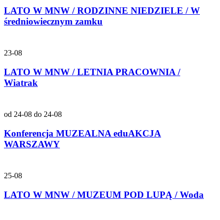
LATO W MNW / RODZINNE NIEDZIELE / W
średniowiecznym zamku
23-08
LATO W MNW / LETNIA PRACOWNIA /
Wiatrak
od 24-08 do 24-08
Konferencja MUZEALNA eduAKCJA
WARSZAWY
25-08
LATO W MNW / MUZEUM POD LUPĄ / Woda