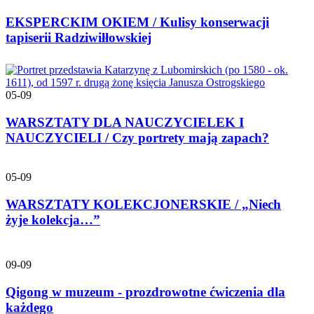
EKSPERCKIM OKIEM / Kulisy konserwacji
tapiserii Radziwiłłowskiej
05-09
WARSZTATY DLA NAUCZYCIELEK I
NAUCZYCIELI / Czy portrety mają zapach?
05-09
WARSZTATY KOLEKCJONERSKIE / „Niech
żyje kolekcja…”
09-09
Qigong w muzeum - prozdrowotne ćwiczenia dla
każdego