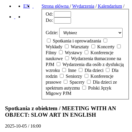
EN
Strona główna
/
Wydarzenia
/
Kalendarium
/
Od:
Do:
Gdzie:
Spotkania i oprowadzania
Wykłady
Warsztaty
Koncerty
Filmy
Wystawy
Konferencje
naukowe
Wydarzenia tłumaczone na
PJM
Wydarzenia dla osób z dysfukcją
wzroku
Inne
Dla dzieci
Dla
rodzin
Seniorzy
Konferencje
prasowe
Spacery
Dla dzieci ze
spektrum autyzmu
Polski Język
Migowy PJM
Spotkania z obiektem / MEETING WITH AN
OBJECT: SLOW ART IN ENGLISH
2025-10-05 / 16:00