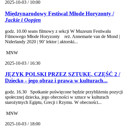
2025-10-03 / 10:00
Międzynarodowy Festiwal Młode Horyzonty /
Jackie i Oopjen
godz. 10.00 seans filmowy z sekcji W Muzeum Festiwalu
Filmowego Młode Horyzonty reż. Annemarie van de Mond |
Niderlandy 2020 | 90’ lektor | aktorski...
MNW
2025-10-03 / 16:30
JĘZYK POLSKI PRZEZ SZTUKĘ. CZĘŚĆ 2 /
Dziecko - jego obraz i prawa w kulturach...
godz. 16.30 Spotkanie poświęcone będzie przybliżeniu pozycji
społecznej dziecka, jego obecności w sztuce w kulturach
starożytnych Egiptu, Grecji i Rzymu. W obecności...
MNW
2025-10-03 / 18:00