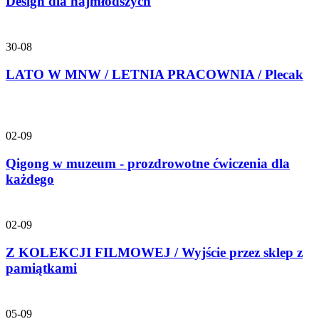
Design dla najmłodszych
30-08
LATO W MNW / LETNIA PRACOWNIA / Plecak
02-09
Qigong w muzeum - prozdrowotne ćwiczenia dla
każdego
02-09
Z KOLEKCJI FILMOWEJ / Wyjście przez sklep z
pamiątkami
05-09