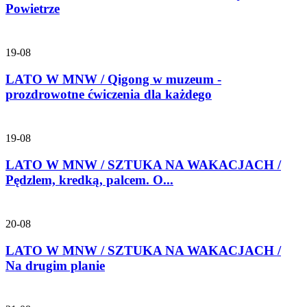
Powietrze
19-08
LATO W MNW / Qigong w muzeum -
prozdrowotne ćwiczenia dla każdego
19-08
LATO W MNW / SZTUKA NA WAKACJACH /
Pędzlem, kredką, palcem. O...
20-08
LATO W MNW / SZTUKA NA WAKACJACH /
Na drugim planie