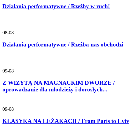
Działania performatywne / Rzeźby w ruch!
08-08
Działania performatywne / Rzeźba nas obchodzi
09-08
Z WIZYTĄ NA MAGNACKIM DWORZE /
oprowadzanie dla młodzieży i dorosłych...
09-08
KLASYKA NA LEŻAKACH / From Paris to Lviv