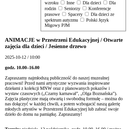
wzroku
Inne
Dla dzieci
Dla
rodzin
Seniorzy
Konferencje
prasowe
Spacery
Dla dzieci ze
spektrum autyzmu
Polski Język
Migowy PJM
ANIMACJE w Przestrzeni Edukacyjnej / Otwarte
zajęcia dla dzieci / Jesienne drzewo
2025-10-12 / 10:00
godz. 10.00–16.00
Zapraszamy najmłodszą publiczność do naszej muzealnej
pracowni! Przed nami artystyczne wyzwania inspirowane
dziełami z kolekcji MNW oraz z planowanych pokazów i
wystaw czasowych („Czarny karnawał”, „Olga Boznańska”).
Zajęcia plastyczne mają otwartą i swobodną formułę – można do
nas dołączyć w każdej chwili, a potem wzbogacić naszą galerię
młodych artystów w Przestrzeni Edukacyjnej lub zabrać swoje
dzieło do domu na pamiątkę. Zapraszamy!