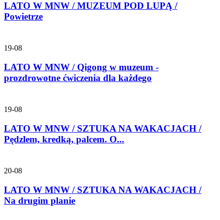
LATO W MNW / MUZEUM POD LUPĄ /
Powietrze
19-08
LATO W MNW / Qigong w muzeum -
prozdrowotne ćwiczenia dla każdego
19-08
LATO W MNW / SZTUKA NA WAKACJACH /
Pędzlem, kredką, palcem. O...
20-08
LATO W MNW / SZTUKA NA WAKACJACH /
Na drugim planie