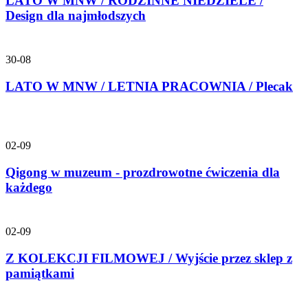
LATO W MNW / RODZINNE NIEDZIELE /
Design dla najmłodszych
30-08
LATO W MNW / LETNIA PRACOWNIA / Plecak
02-09
Qigong w muzeum - prozdrowotne ćwiczenia dla
każdego
02-09
Z KOLEKCJI FILMOWEJ / Wyjście przez sklep z
pamiątkami