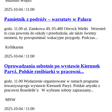
Muzeum Wnętrz
2025-10-04 / 11:00
Pamiętnik z podróży – warsztaty w Pałacu
godz. 11.00 ul. Zamkowa 49, 05-480 Otwock Wielki Wrzesień
to czas powrotu do szkoły i przedszkola, ale także świetny
moment, by powspominać wakacyjne przygody. Podczas...
Królikarnia
2025-10-04 / 11:00
Oprowadzania sobotnie po wystawie Kierunek
Paryż. Polskie rzeźbiarki w pracowni...
godz. 11.00 Wydarzenie organizowane w ramach programu
towarzyszącego wystawie Kierunek Paryż. Polskie artystki z
pracowni Bourdelle’a W wybrane soboty zapraszamy...
MNW
2025-10-04 / 11:00