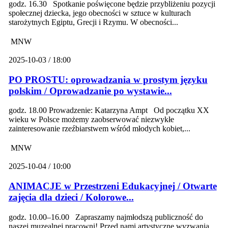
godz. 16.30 Spotkanie poświęcone będzie przybliżeniu pozycji
społecznej dziecka, jego obecności w sztuce w kulturach
starożytnych Egiptu, Grecji i Rzymu. W obecności...
MNW
2025-10-03 / 18:00
PO PROSTU: oprowadzania w prostym języku
polskim / Oprowadzanie po wystawie...
godz. 18.00 Prowadzenie: Katarzyna Ampt Od początku XX
wieku w Polsce możemy zaobserwować niezwykłe
zainteresowanie rzeźbiarstwem wśród młodych kobiet,...
MNW
2025-10-04 / 10:00
ANIMACJE w Przestrzeni Edukacyjnej / Otwarte
zajęcia dla dzieci / Kolorowe...
godz. 10.00–16.00 Zapraszamy najmłodszą publiczność do
naszej muzealnej pracowni! Przed nami artystyczne wyzwania