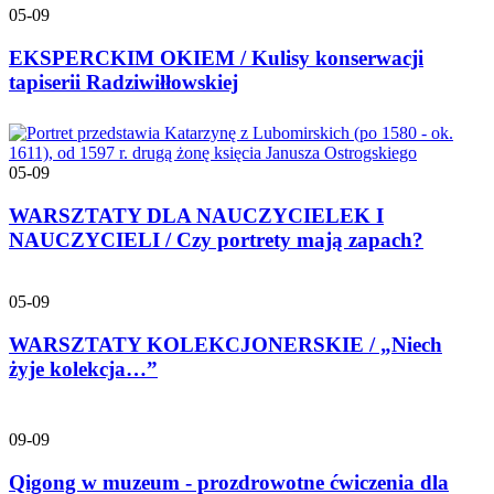
05-09
EKSPERCKIM OKIEM / Kulisy konserwacji
tapiserii Radziwiłłowskiej
05-09
WARSZTATY DLA NAUCZYCIELEK I
NAUCZYCIELI / Czy portrety mają zapach?
05-09
WARSZTATY KOLEKCJONERSKIE / „Niech
żyje kolekcja…”
09-09
Qigong w muzeum - prozdrowotne ćwiczenia dla