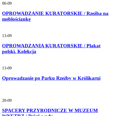
06-09
OPROWADZANIE KURATORSKIE / Rzeźba na
meblościankę
13-09
OPROWADZANIA KURATORSKIE / Plakat
polski. Kolekcja
13-09
Oprowadzanie po Parku Rzeźby w Królikarni
20-09
SPACERY PRZYRODNICZE W MUZEUM