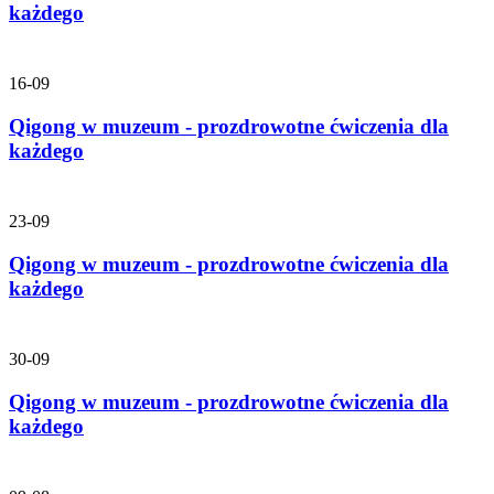
każdego
16-09
Qigong w muzeum - prozdrowotne ćwiczenia dla
każdego
23-09
Qigong w muzeum - prozdrowotne ćwiczenia dla
każdego
30-09
Qigong w muzeum - prozdrowotne ćwiczenia dla
każdego