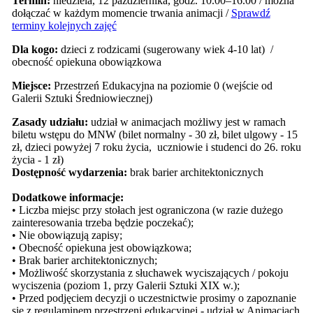
Termin:
niedziela, 12 października,
godz. 10.00–16.00 / można
dołączać w każdym momencie trwania animacji /
Sprawdź
terminy kolejnych zajęć
Dla kogo:
dzieci z rodzicami (sugerowany wiek 4-10 lat) /
obecność opiekuna obowiązkowa
Miejsce:
Przestrzeń Edukacyjna na poziomie 0 (wejście od
Galerii Sztuki Średniowiecznej)
Zasady udziału:
udział w animacjach możliwy jest w ramach
biletu wstępu do MNW (bilet normalny - 30 zł, bilet ulgowy - 15
zł, dzieci powyżej 7 roku życia, uczniowie i studenci do 26. roku
życia - 1 zł)
Dostępność wydarzenia:
brak barier architektonicznych
Dodatkowe informacje:
• Liczba miejsc przy stołach jest ograniczona (w razie dużego
zainteresowania trzeba będzie poczekać);
• Nie obowiązują zapisy;
• Obecność opiekuna jest obowiązkowa;
• Brak barier architektonicznych;
• Możliwość skorzystania z słuchawek wyciszających / pokoju
wyciszenia (poziom 1, przy Galerii Sztuki XIX w.);
• Przed podjęciem decyzji o uczestnictwie prosimy o zapoznanie
się z regulaminem przestrzeni edukacyjnej - udział w Animacjach