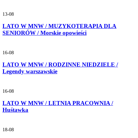
13-08
LATO W MNW / MUZYKOTERAPIA DLA
SENIORÓW / Morskie opowieści
16-08
LATO W MNW / RODZINNE NIEDZIELE /
Legendy warszawskie
16-08
LATO W MNW / LETNIA PRACOWNIA /
Huśtawka
18-08