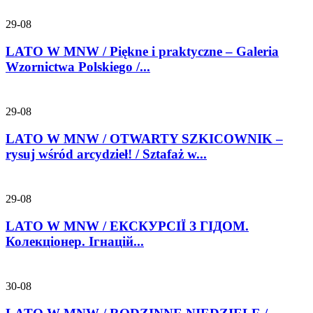
29-08
LATO W MNW / Piękne i praktyczne – Galeria
Wzornictwa Polskiego /...
29-08
LATO W MNW / OTWARTY SZKICOWNIK –
rysuj wśród arcydzieł! / Sztafaż w...
29-08
LATO W MNW / ЕКСКУРСІЇ З ГІДОМ.
Колекціонер. Ігнацій...
30-08