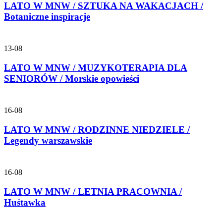
LATO W MNW / SZTUKA NA WAKACJACH /
Botaniczne inspiracje
13-08
LATO W MNW / MUZYKOTERAPIA DLA
SENIORÓW / Morskie opowieści
16-08
LATO W MNW / RODZINNE NIEDZIELE /
Legendy warszawskie
16-08
LATO W MNW / LETNIA PRACOWNIA /
Huśtawka