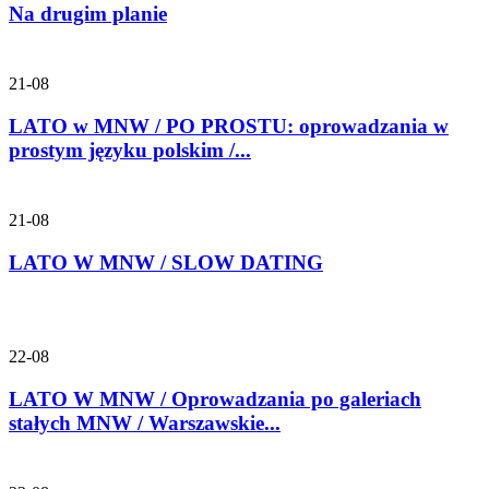
Na drugim planie
21-08
LATO w MNW / PO PROSTU: oprowadzania w
prostym języku polskim /...
21-08
LATO W MNW / SLOW DATING
22-08
LATO W MNW / Oprowadzania po galeriach
stałych MNW / Warszawskie...