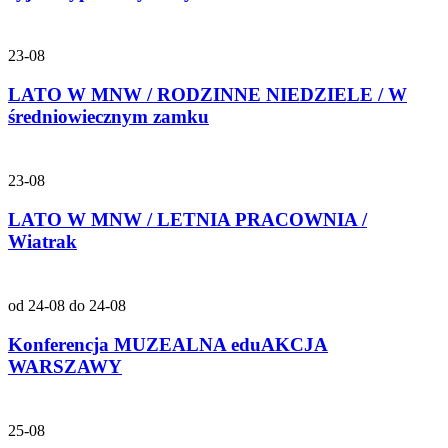
23-08
LATO W MNW / RODZINNE NIEDZIELE / W
średniowiecznym zamku
23-08
LATO W MNW / LETNIA PRACOWNIA /
Wiatrak
od 24-08 do 24-08
Konferencja MUZEALNA eduAKCJA
WARSZAWY
25-08