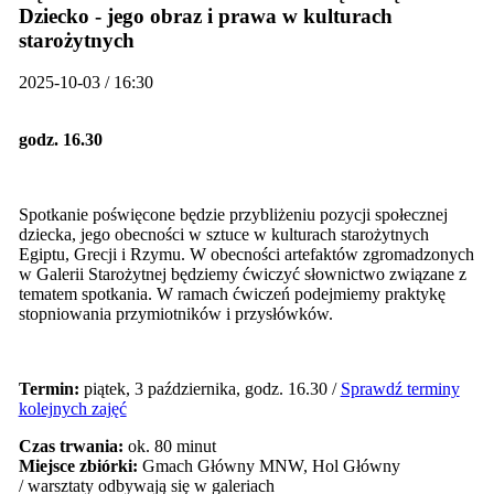
Dziecko - jego obraz i prawa w kulturach
starożytnych
2025-10-03 / 16:30
godz. 16.30
Spotkanie poświęcone będzie przybliżeniu pozycji społecznej
dziecka, jego obecności w sztuce w kulturach starożytnych
Egiptu, Grecji i Rzymu. W obecności artefaktów zgromadzonych
w Galerii Starożytnej będziemy ćwiczyć słownictwo związane z
tematem spotkania. W ramach ćwiczeń podejmiemy praktykę
stopniowania przymiotników i przysłówków.
Termin:
piątek, 3 października, godz. 16.30 /
Sprawdź terminy
kolejnych zajęć
Czas trwania:
ok. 80 minut
Miejsce zbiórki:
Gmach Główny MNW, Hol Główny
/ warsztaty odbywają się w galeriach