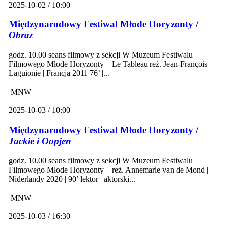
2025-10-02 / 10:00
Międzynarodowy Festiwal Młode Horyzonty /
Obraz
godz. 10.00 seans filmowy z sekcji W Muzeum Festiwalu
Filmowego Młode Horyzonty Le Tableau reż. Jean-François
Laguionie | Francja 2011 76’ |...
MNW
2025-10-03 / 10:00
Międzynarodowy Festiwal Młode Horyzonty /
Jackie i Oopjen
godz. 10.00 seans filmowy z sekcji W Muzeum Festiwalu
Filmowego Młode Horyzonty reż. Annemarie van de Mond |
Niderlandy 2020 | 90’ lektor | aktorski...
MNW
2025-10-03 / 16:30