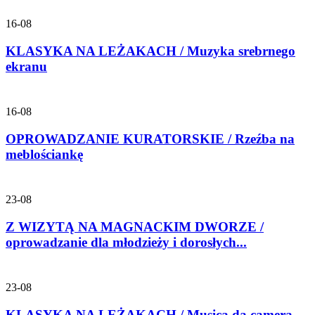
16-08
KLASYKA NA LEŻAKACH / Muzyka srebrnego
ekranu
16-08
OPROWADZANIE KURATORSKIE / Rzeźba na
meblościankę
23-08
Z WIZYTĄ NA MAGNACKIM DWORZE /
oprowadzanie dla młodzieży i dorosłych...
23-08
KLASYKA NA LEŻAKACH / Musica da camera