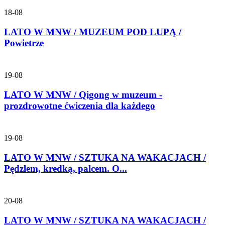
18-08
LATO W MNW / MUZEUM POD LUPĄ /
Powietrze
19-08
LATO W MNW / Qigong w muzeum -
prozdrowotne ćwiczenia dla każdego
19-08
LATO W MNW / SZTUKA NA WAKACJACH /
Pędzlem, kredką, palcem. O...
20-08
LATO W MNW / SZTUKA NA WAKACJACH /