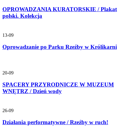
OPROWADZANIA KURATORSKIE / Plakat
polski. Kolekcja
13-09
Oprowadzanie po Parku Rzeźby w Królikarni
20-09
SPACERY PRZYRODNICZE W MUZEUM
WNĘTRZ / Dzień wody
26-09
Działania performatywne / Rzeźby w ruch!