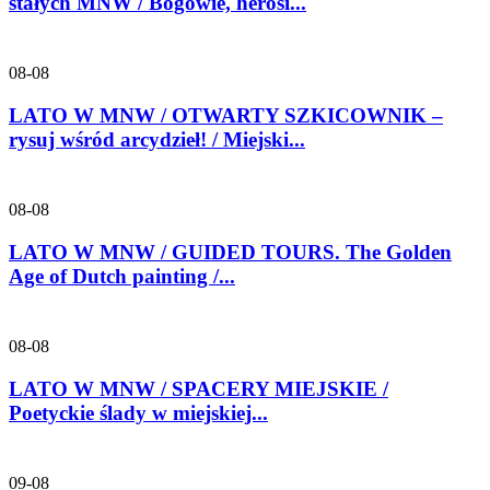
stałych MNW / Bogowie, herosi...
08-08
LATO W MNW / OTWARTY SZKICOWNIK –
rysuj wśród arcydzieł! / Miejski...
08-08
LATO W MNW / GUIDED TOURS. The Golden
Age of Dutch painting /...
08-08
LATO W MNW / SPACERY MIEJSKIE /
Poetyckie ślady w miejskiej...
09-08