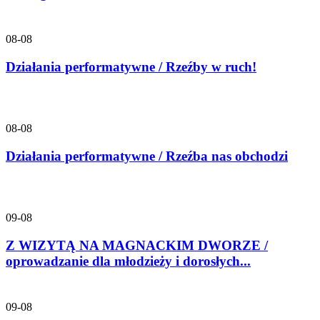
08-08
Działania performatywne / Rzeźby w ruch!
08-08
Działania performatywne / Rzeźba nas obchodzi
09-08
Z WIZYTĄ NA MAGNACKIM DWORZE /
oprowadzanie dla młodzieży i dorosłych...
09-08