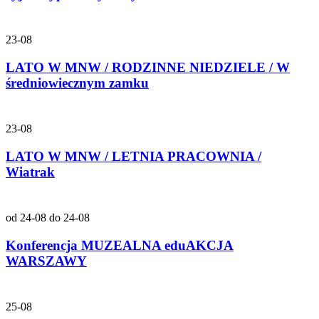
23-08
LATO W MNW / RODZINNE NIEDZIELE / W
średniowiecznym zamku
23-08
LATO W MNW / LETNIA PRACOWNIA /
Wiatrak
od 24-08 do 24-08
Konferencja MUZEALNA eduAKCJA
WARSZAWY
25-08