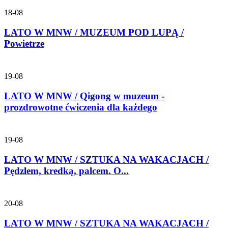
18-08
LATO W MNW / MUZEUM POD LUPĄ /
Powietrze
19-08
LATO W MNW / Qigong w muzeum -
prozdrowotne ćwiczenia dla każdego
19-08
LATO W MNW / SZTUKA NA WAKACJACH /
Pędzlem, kredką, palcem. O...
20-08
LATO W MNW / SZTUKA NA WAKACJACH /