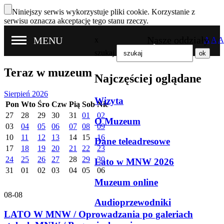
Niniejszy serwis wykorzystuje pliki cookie. Korzystanie z
serwisu oznacza akceptację tego stanu rzeczy.
Nasze oddziały
MENU
x
A
A
A
szukaj
Teraz w muzeum
Najczęściej oglądane
Sierpień 2026
Wizyta
Pon
Wto
Śro
Czw
Pią
Sob
Nie
27
28
29
30
31
01
02
O Muzeum
03
04
05
06
07
08
09
10
11
12
13
14
15
16
Dane teleadresowe
17
18
19
20
21
22
23
24
25
26
27
28
29
30
Lato w MNW 2026
31
01
02
03
04
05
06
Muzeum online
08-08
Audioprzewodniki
LATO W MNW / Oprowadzania po galeriach