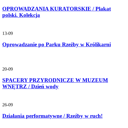
OPROWADZANIA KURATORSKIE / Plakat
polski. Kolekcja
13-09
Oprowadzanie po Parku Rzeźby w Królikarni
20-09
SPACERY PRZYRODNICZE W MUZEUM
WNĘTRZ / Dzień wody
26-09
Działania performatywne / Rzeźby w ruch!