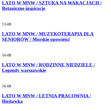
LATO W MNW / SZTUKA NA WAKACJACH /
Botaniczne inspiracje
13-08
LATO W MNW / MUZYKOTERAPIA DLA
SENIORÓW / Morskie opowieści
16-08
LATO W MNW / RODZINNE NIEDZIELE /
Legendy warszawskie
16-08
LATO W MNW / LETNIA PRACOWNIA /
Huśtawka