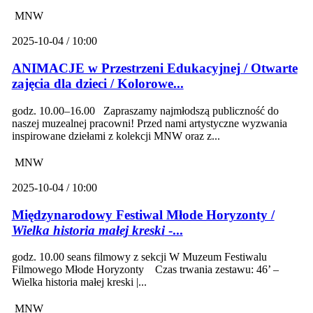
MNW
2025-10-04 / 10:00
ANIMACJE w Przestrzeni Edukacyjnej / Otwarte
zajęcia dla dzieci / Kolorowe...
godz. 10.00–16.00 Zapraszamy najmłodszą publiczność do
naszej muzealnej pracowni! Przed nami artystyczne wyzwania
inspirowane dziełami z kolekcji MNW oraz z...
MNW
2025-10-04 / 10:00
Międzynarodowy Festiwal Młode Horyzonty /
Wielka historia małej kreski
-...
godz. 10.00 seans filmowy z sekcji W Muzeum Festiwalu
Filmowego Młode Horyzonty Czas trwania zestawu: 46’ –
Wielka historia małej kreski |...
MNW