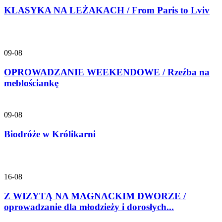
KLASYKA NA LEŻAKACH / From Paris to Lviv
09-08
OPROWADZANIE WEEKENDOWE / Rzeźba na
meblościankę
09-08
Biodróże w Królikarni
16-08
Z WIZYTĄ NA MAGNACKIM DWORZE /
oprowadzanie dla młodzieży i dorosłych...