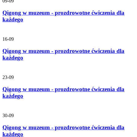
09-09
Qigong w muzeum - prozdrowotne ćwiczenia dla
każdego
16-09
Qigong w muzeum - prozdrowotne ćwiczenia dla
każdego
23-09
Qigong w muzeum - prozdrowotne ćwiczenia dla
każdego
30-09
Qigong w muzeum - prozdrowotne ćwiczenia dla
każdego