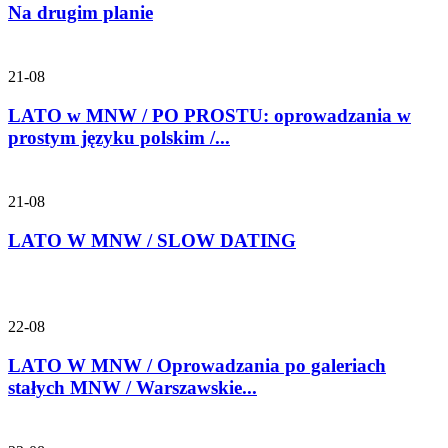
Na drugim planie
21-08
LATO w MNW / PO PROSTU: oprowadzania w
prostym języku polskim /...
21-08
LATO W MNW / SLOW DATING
22-08
LATO W MNW / Oprowadzania po galeriach
stałych MNW / Warszawskie...