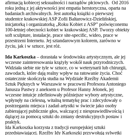
afirmacją kobiecej seksualności i narządów płciowych. Od 2016
roku jedną z jej aktywności jest empatia herstoryczna, oparta na
badaniach archiwalnych. Jest autorką książki o pierwszej
studentce krakowskiej ASP Zofii Baltarowicz-Dzielińskiej,
inicjatorką i organizatorką „Roku Kobiet z ASP” poświęconemu
100-letniej obecności kobiet w krakowskiej ASP. Tworzy obiekty
soft sculpture, instalacje, prace site-specific, wideo, prace w
przestrzeni Internetu. Jej sztandarowym kolorem, zarówno w
życiu, jak i w sztuce, jest róż.
Ida Karkoszka
– dorastała w środowisku artystycznym, ale jej
wczesne zainteresowania krążyły wokół nauk przyrodniczych.
Widziała siebie nie tyle w sztuce, co w weterynarii lub chirurgii,
zawodach, które dają realny wpływ na ratowanie życia. Choć
ostatecznie skończyła studia na Wydziale Rzeźby Akademii
Sztuk Pięknych w Warszawie w pracowni Profesora Antoniego
Janusza Pastwy z aneksem u Profesor Hanny Jelonek, jej
wczesne intuicje zdefiniowały późniejsze wybory artystyczne,
wpłynęły na cielesną, witalną tematykę prac i zdecydowały o
postrzeganiu miejsca i zadań artystki w świecie jako osoby
zabierającej publicznie głos, walczącej z niesprawiedliwością i
dążącej za pomocą sztuki do zmiany destrukcyjnych postaw i
praktyk.
Ida Karkoszka korzysta z tradycji europejskiej sztuki
przedstawiającej. Rzeźby Idy Karkoszki przywołują sylwetki