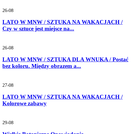
26-08
LATO W MNW / SZTUKA NA WAKACJACH /
Czy w sztuce jest miejsce na...
26-08
LATO W MNW / SZTUKA DLA WNUKA / Postać
bez koloru. Między obrazem a...
27-08
LATO W MNW / SZTUKA NA WAKACJACH /
Kolorowe zabawy
29-08