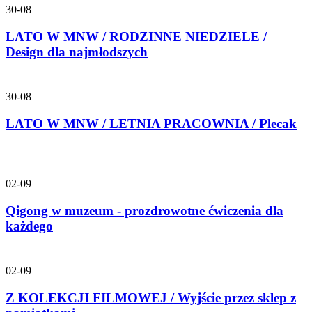
30-08
LATO W MNW / RODZINNE NIEDZIELE /
Design dla najmłodszych
30-08
LATO W MNW / LETNIA PRACOWNIA / Plecak
02-09
Qigong w muzeum - prozdrowotne ćwiczenia dla
każdego
02-09
Z KOLEKCJI FILMOWEJ / Wyjście przez sklep z