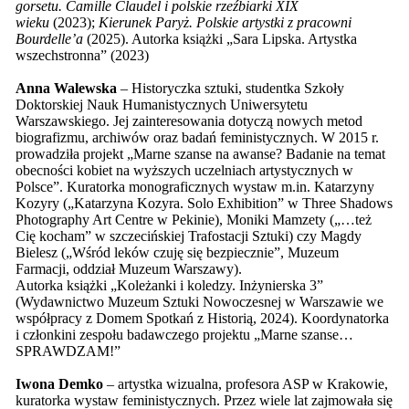
gorsetu. Camille Claudel i polskie rzeźbiarki XIX
wieku
(2023);
Kierunek Paryż. Polskie artystki z pracowni
Bourdelle’a
(2025). Autorka książki „Sara Lipska. Artystka
wszechstronna” (2023)
Anna Walewska
– Historyczka sztuki, studentka Szkoły
Doktorskiej Nauk Humanistycznych Uniwersytetu
Warszawskiego. Jej zainteresowania dotyczą nowych metod
biografizmu, archiwów oraz badań feministycznych. W 2015 r.
prowadziła projekt „Marne szanse na awanse? Badanie na temat
obecności kobiet na wyższych uczelniach artystycznych w
Polsce”. Kuratorka monograficznych wystaw m.in. Katarzyny
Kozyry („Katarzyna Kozyra. Solo Exhibition” w Three Shadows
Photography Art Centre w Pekinie), Moniki Mamzety („…też
Cię kocham” w szczecińskiej Trafostacji Sztuki) czy Magdy
Bielesz („Wśród leków czuję się bezpiecznie”, Muzeum
Farmacji, oddział Muzeum Warszawy).
Autorka książki „Koleżanki i koledzy. Inżynierska 3”
(Wydawnictwo Muzeum Sztuki Nowoczesnej w Warszawie we
współpracy z Domem Spotkań z Historią, 2024). Koordynatorka
i członkini zespołu badawczego projektu „Marne szanse…
SPRAWDZAM!”
Iwona Demko
– artystka wizualna, profesora ASP w Krakowie,
kuratorka wystaw feministycznych. Przez wiele lat zajmowała się