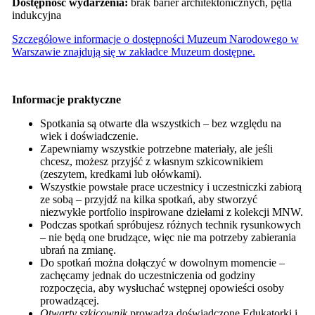
Dostępność wydarzenia:
brak barier architektonicznych, pętla
indukcyjna
Szczegółowe informacje o dostępności Muzeum Narodowego w
Warszawie znajdują się w zakładce Muzeum dostępne.
Informacje praktyczne
Spotkania są otwarte dla wszystkich – bez względu na
wiek i doświadczenie.
Zapewniamy wszystkie potrzebne materiały, ale jeśli
chcesz, możesz przyjść z własnym szkicownikiem
(zeszytem, kredkami lub ołówkami).
Wszystkie powstałe prace uczestnicy i uczestniczki zabiorą
ze sobą – przyjdź na kilka spotkań, aby stworzyć
niezwykłe portfolio inspirowane dziełami z kolekcji MNW.
Podczas spotkań spróbujesz różnych technik rysunkowych
– nie będą one brudzące, więc nie ma potrzeby zabierania
ubrań na zmianę.
Do spotkań można dołączyć w dowolnym momencie –
zachęcamy jednak do uczestniczenia od godziny
rozpoczęcia, aby wysłuchać wstępnej opowieści osoby
prowadzącej.
Otwarty szkicownik
prowadzą doświadczone Edukatorki i