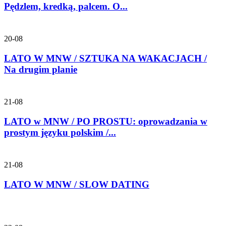
Pędzlem, kredką, palcem. O...
20-08
LATO W MNW / SZTUKA NA WAKACJACH /
Na drugim planie
21-08
LATO w MNW / PO PROSTU: oprowadzania w
prostym języku polskim /...
21-08
LATO W MNW / SLOW DATING