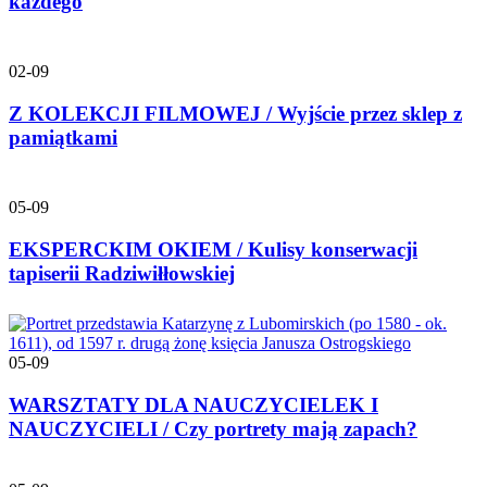
każdego
02-09
Z KOLEKCJI FILMOWEJ / Wyjście przez sklep z
pamiątkami
05-09
EKSPERCKIM OKIEM / Kulisy konserwacji
tapiserii Radziwiłłowskiej
05-09
WARSZTATY DLA NAUCZYCIELEK I
NAUCZYCIELI / Czy portrety mają zapach?