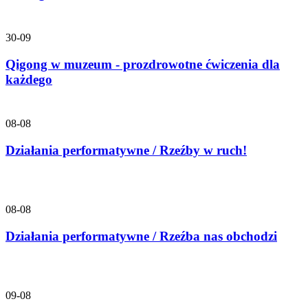
30-09
Qigong w muzeum - prozdrowotne ćwiczenia dla
każdego
08-08
Działania performatywne / Rzeźby w ruch!
08-08
Działania performatywne / Rzeźba nas obchodzi
09-08