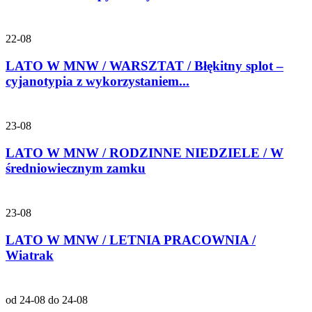
22-08
LATO W MNW / WARSZTAT / Błękitny splot –
cyjanotypia z wykorzystaniem...
23-08
LATO W MNW / RODZINNE NIEDZIELE / W
średniowiecznym zamku
23-08
LATO W MNW / LETNIA PRACOWNIA /
Wiatrak
od 24-08 do 24-08