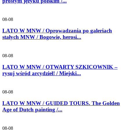
prostym języku polskim /...
08-08
LATO W MNW / Oprowadzania po galeriach
stałych MNW / Bogowie, herosi...
08-08
LATO W MNW / OTWARTY SZKICOWNIK –
rysuj wśród arcydzieł! / Miejski...
08-08
LATO W MNW / GUIDED TOURS. The Golden
Age of Dutch painting /...
08-08