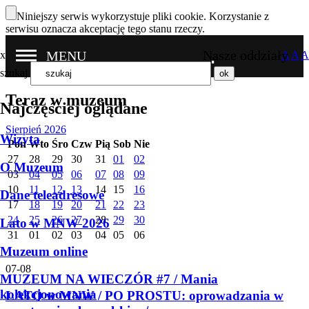
Niniejszy serwis wykorzystuje pliki cookie. Korzystanie z
serwisu oznacza akceptację tego stanu rzeczy.
Nasze oddziały
MENU
x
A
A
A
szukaj
Teraz w muzeum
Najczęściej oglądane
Sierpień 2026
Wizyta
Pon
Wto
Śro
Czw
Pią
Sob
Nie
27
28
29
30
31
01
02
O Muzeum
03
04
05
06
07
08
09
10
11
12
13
14
15
16
Dane teleadresowe
17
18
19
20
21
22
23
24
25
26
27
28
29
30
Lato w MNW 2026
31
01
02
03
04
05
06
Muzeum online
07-08
MUZEUM NA WIECZÓR #7 / Mania
kolekcjonowania
LATO w MNW / PO PROSTU: oprowadzania w