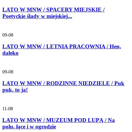
LATO W MNW / SPACERY MIEJSKIE /
Poetyckie ślady w miejskiej...
09-08
LATO W MNW / LETNIA PRACOWNIA / Hen,
daleko
09-08
LATO W MNW / RODZINNE NIEDZIELE / Puk
puk, to ja!
11-08
LATO W MNW / MUZEUM POD LUPĄ / Na
polu, łące i w ogrodzie