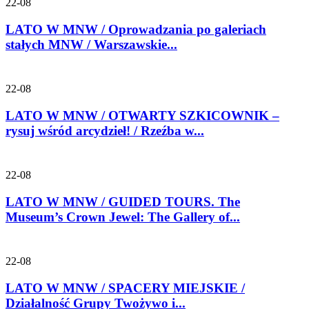
22-08
LATO W MNW / Oprowadzania po galeriach
stałych MNW / Warszawskie...
22-08
LATO W MNW / OTWARTY SZKICOWNIK –
rysuj wśród arcydzieł! / Rzeźba w...
22-08
LATO W MNW / GUIDED TOURS. The
Museum’s Crown Jewel: The Gallery of...
22-08
LATO W MNW / SPACERY MIEJSKIE /
Działalność Grupy Twożywo i...