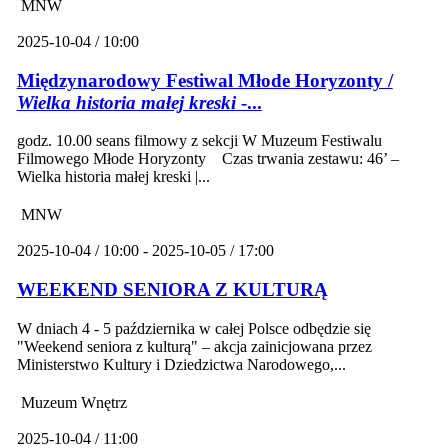
MNW
2025-10-04 / 10:00
Międzynarodowy Festiwal Młode Horyzonty /
Wielka historia małej kreski
-...
godz. 10.00 seans filmowy z sekcji W Muzeum Festiwalu
Filmowego Młode Horyzonty Czas trwania zestawu: 46’ –
Wielka historia małej kreski |...
MNW
2025-10-04 / 10:00 - 2025-10-05 / 17:00
WEEKEND SENIORA Z KULTURĄ
W dniach 4 - 5 października w całej Polsce odbędzie się
"Weekend seniora z kulturą" – akcja zainicjowana przez
Ministerstwo Kultury i Dziedzictwa Narodowego,...
Muzeum Wnętrz
2025-10-04 / 11:00