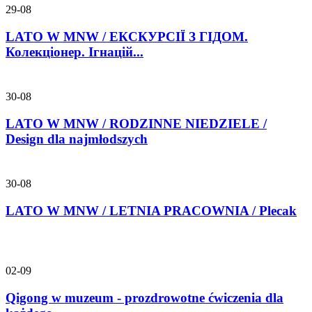
29-08
LATO W MNW / ЕКСКУРСІЇ З ГІДОМ.
Колекціонер. Ігнацій...
30-08
LATO W MNW / RODZINNE NIEDZIELE /
Design dla najmłodszych
30-08
LATO W MNW / LETNIA PRACOWNIA / Plecak
02-09
Qigong w muzeum - prozdrowotne ćwiczenia dla