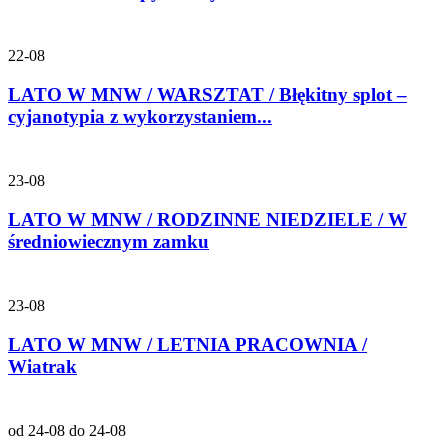
22-08
LATO W MNW / WARSZTAT / Błękitny splot –
cyjanotypia z wykorzystaniem...
23-08
LATO W MNW / RODZINNE NIEDZIELE / W
średniowiecznym zamku
23-08
LATO W MNW / LETNIA PRACOWNIA /
Wiatrak
od 24-08 do 24-08