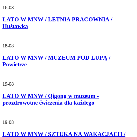
16-08
LATO W MNW / LETNIA PRACOWNIA /
Huśtawka
18-08
LATO W MNW / MUZEUM POD LUPĄ /
Powietrze
19-08
LATO W MNW / Qigong w muzeum -
prozdrowotne ćwiczenia dla każdego
19-08
LATO W MNW / SZTUKA NA WAKACJACH /