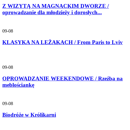
Z WIZYTĄ NA MAGNACKIM DWORZE /
oprowadzanie dla młodzieży i dorosłych...
09-08
KLASYKA NA LEŻAKACH / From Paris to Lviv
09-08
OPROWADZANIE WEEKENDOWE / Rzeźba na
meblościankę
09-08
Biodróże w Królikarni