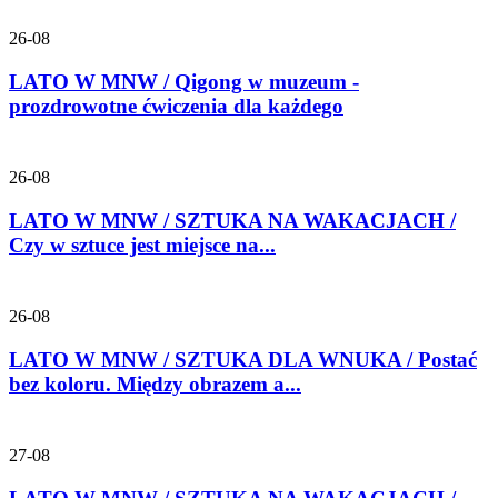
26-08
LATO W MNW / Qigong w muzeum -
prozdrowotne ćwiczenia dla każdego
26-08
LATO W MNW / SZTUKA NA WAKACJACH /
Czy w sztuce jest miejsce na...
26-08
LATO W MNW / SZTUKA DLA WNUKA / Postać
bez koloru. Między obrazem a...
27-08