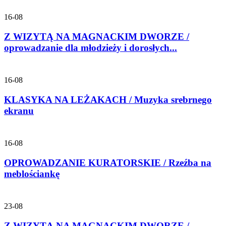
16-08
Z WIZYTĄ NA MAGNACKIM DWORZE /
oprowadzanie dla młodzieży i dorosłych...
16-08
KLASYKA NA LEŻAKACH / Muzyka srebrnego
ekranu
16-08
OPROWADZANIE KURATORSKIE / Rzeźba na
meblościankę
23-08
Z WIZYTĄ NA MAGNACKIM DWORZE /