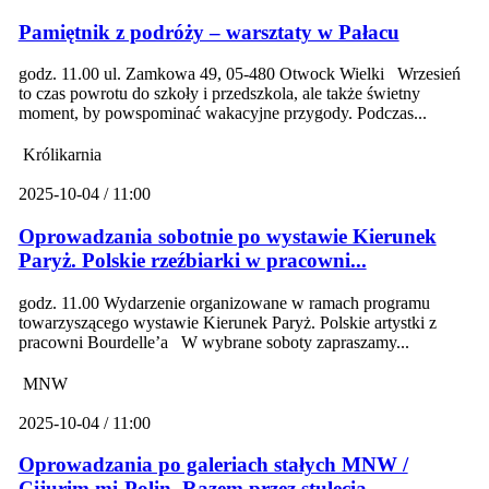
Pamiętnik z podróży – warsztaty w Pałacu
godz. 11.00 ul. Zamkowa 49, 05-480 Otwock Wielki Wrzesień
to czas powrotu do szkoły i przedszkola, ale także świetny
moment, by powspominać wakacyjne przygody. Podczas...
Królikarnia
2025-10-04 / 11:00
Oprowadzania sobotnie po wystawie Kierunek
Paryż. Polskie rzeźbiarki w pracowni...
godz. 11.00 Wydarzenie organizowane w ramach programu
towarzyszącego wystawie Kierunek Paryż. Polskie artystki z
pracowni Bourdelle’a W wybrane soboty zapraszamy...
MNW
2025-10-04 / 11:00
Oprowadzania po galeriach stałych MNW /
Cijurim mi-Polin. Razem przez stulecia