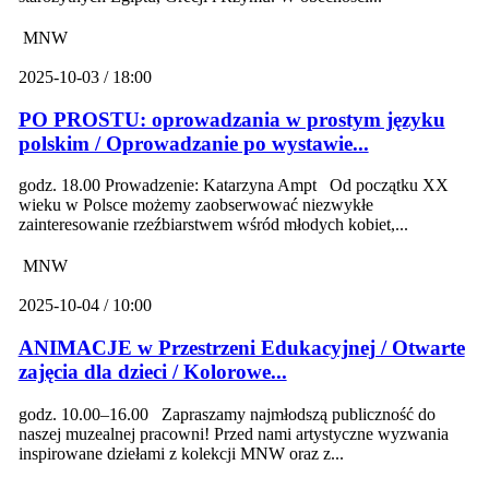
MNW
2025-10-03 / 18:00
PO PROSTU: oprowadzania w prostym języku
polskim / Oprowadzanie po wystawie...
godz. 18.00 Prowadzenie: Katarzyna Ampt Od początku XX
wieku w Polsce możemy zaobserwować niezwykłe
zainteresowanie rzeźbiarstwem wśród młodych kobiet,...
MNW
2025-10-04 / 10:00
ANIMACJE w Przestrzeni Edukacyjnej / Otwarte
zajęcia dla dzieci / Kolorowe...
godz. 10.00–16.00 Zapraszamy najmłodszą publiczność do
naszej muzealnej pracowni! Przed nami artystyczne wyzwania
inspirowane dziełami z kolekcji MNW oraz z...