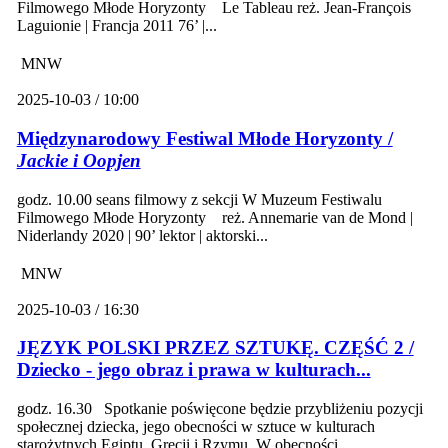
Filmowego Młode Horyzonty Le Tableau reż. Jean-François
Laguionie | Francja 2011 76’ |...
MNW
2025-10-03 / 10:00
Międzynarodowy Festiwal Młode Horyzonty /
Jackie i Oopjen
godz. 10.00 seans filmowy z sekcji W Muzeum Festiwalu
Filmowego Młode Horyzonty reż. Annemarie van de Mond |
Niderlandy 2020 | 90’ lektor | aktorski...
MNW
2025-10-03 / 16:30
JĘZYK POLSKI PRZEZ SZTUKĘ. CZĘŚĆ 2 /
Dziecko - jego obraz i prawa w kulturach...
godz. 16.30 Spotkanie poświęcone będzie przybliżeniu pozycji
społecznej dziecka, jego obecności w sztuce w kulturach
starożytnych Egiptu, Grecji i Rzymu. W obecności...