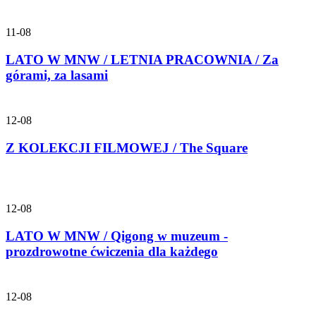
11-08
LATO W MNW / LETNIA PRACOWNIA / Za
górami, za lasami
12-08
Z KOLEKCJI FILMOWEJ / The Square
12-08
LATO W MNW / Qigong w muzeum -
prozdrowotne ćwiczenia dla każdego
12-08