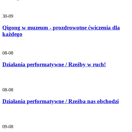
30-09
Qigong w muzeum - prozdrowotne ćwiczenia dla
każdego
08-08
Działania performatywne / Rzeźby w ruch!
08-08
Działania performatywne / Rzeźba nas obchodzi
09-08