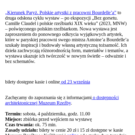
„Kierunek Paryż. Polskie artystki z pracowni Bourdelle’a”
to
druga odsłona cyklu wystaw – po ekspozycji „Bez gorsetu.
Camille Claudel i polskie rzeźbiarki XIX wieku” (2023, MNW)
– poświęconego polskim rzeźbiarkom. Nowa wystawa jest
zaproszeniem do ponownego odkrycia wyjątkowych artystek,
które w paryskiej pracowni swego mistrza Antoine’a Bourdelle’a
szukały inspiracji i budowały własną artystyczną tożsamość. Ich
dzieła zachwycają różnorodnością form, materiałów i tematów, a
wystawa ukazuje ich twórczość w nowym świetle – odważnie i
bez schematów.
bilety dostępne kasie i online
od 23 września
Zachęcamy do zapoznania się z informacjami
o dostępności
architektonicznej Muzeum Rzeźby
.
Termin:
sobota, 4 października, godz. 11.00
Miejsce:
zbiórka przed wejściem na wystawę
Czas trwania:
ok. 75 min.
Zasady udziału:
bilety w cenie 20 zł i 15 zł dostępne w kasie