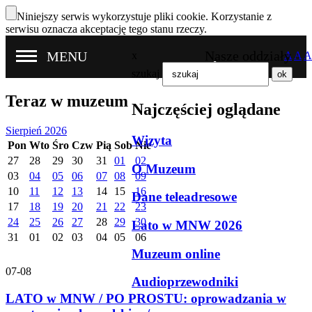
Niniejszy serwis wykorzystuje pliki cookie. Korzystanie z
serwisu oznacza akceptację tego stanu rzeczy.
Nasze oddziały
MENU
x
A
A
A
szukaj
Teraz w muzeum
Najczęściej oglądane
Sierpień 2026
Wizyta
Pon
Wto
Śro
Czw
Pią
Sob
Nie
27
28
29
30
31
01
02
O Muzeum
03
04
05
06
07
08
09
10
11
12
13
14
15
16
Dane teleadresowe
17
18
19
20
21
22
23
24
25
26
27
28
29
30
Lato w MNW 2026
31
01
02
03
04
05
06
Muzeum online
07-08
Audioprzewodniki
LATO w MNW / PO PROSTU: oprowadzania w