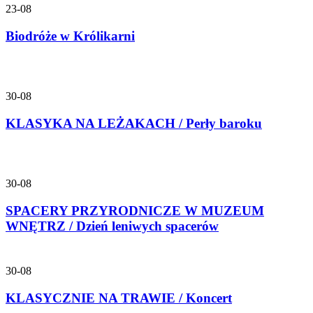
23-08
Biodróże w Królikarni
30-08
KLASYKA NA LEŻAKACH / Perły baroku
30-08
SPACERY PRZYRODNICZE W MUZEUM
WNĘTRZ / Dzień leniwych spacerów
30-08
KLASYCZNIE NA TRAWIE / Koncert