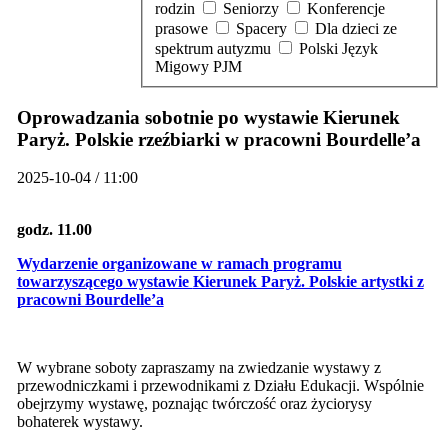
rodzin
Seniorzy
Konferencje
prasowe
Spacery
Dla dzieci ze
spektrum autyzmu
Polski Język
Migowy PJM
Oprowadzania sobotnie po wystawie Kierunek
Paryż. Polskie rzeźbiarki w pracowni Bourdelle’a
2025-10-04 / 11:00
godz. 11.00
Wydarzenie organizowane w ramach programu
towarzyszącego wystawie
Kierunek Paryż. Polskie artystki z
pracowni Bourdelle’a
W wybrane soboty zapraszamy na zwiedzanie wystawy z
przewodniczkami i przewodnikami z Działu Edukacji. Wspólnie
obejrzymy wystawę, poznając twórczość oraz życiorysy
bohaterek wystawy.