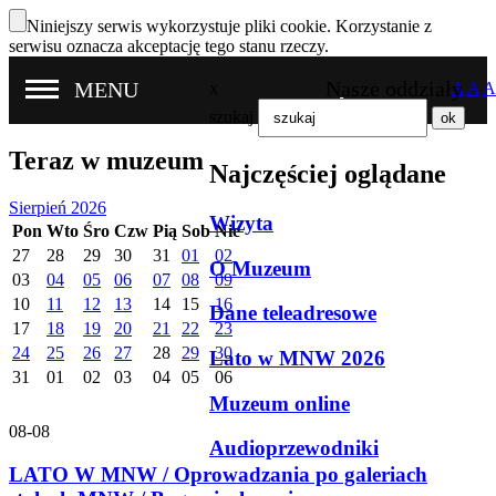
Niniejszy serwis wykorzystuje pliki cookie. Korzystanie z
serwisu oznacza akceptację tego stanu rzeczy.
Nasze oddziały
MENU
x
A
A
A
szukaj
Teraz w muzeum
Najczęściej oglądane
Sierpień 2026
Wizyta
Pon
Wto
Śro
Czw
Pią
Sob
Nie
27
28
29
30
31
01
02
O Muzeum
03
04
05
06
07
08
09
10
11
12
13
14
15
16
Dane teleadresowe
17
18
19
20
21
22
23
24
25
26
27
28
29
30
Lato w MNW 2026
31
01
02
03
04
05
06
Muzeum online
08-08
Audioprzewodniki
LATO W MNW / Oprowadzania po galeriach