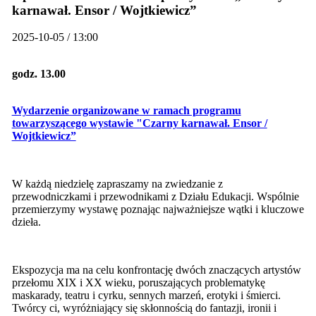
karnawał. Ensor / Wojtkiewicz”
2025-10-05 / 13:00
godz. 13.00
Wydarzenie organizowane w ramach programu
towarzyszącego wystawie "Czarny karnawał. Ensor /
Wojtkiewicz”
W każdą niedzielę zapraszamy na zwiedzanie z
przewodniczkami i przewodnikami z Działu Edukacji. Wspólnie
przemierzymy wystawę poznając najważniejsze wątki i kluczowe
dzieła.
Ekspozycja ma na celu konfrontację dwóch znaczących artystów
przełomu XIX i XX wieku, poruszających problematykę
maskarady, teatru i cyrku, sennych marzeń, erotyki i śmierci.
Twórcy ci, wyróżniający się skłonnością do fantazji, ironii i