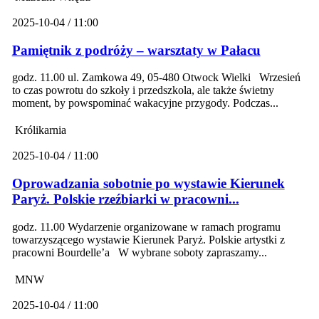
2025-10-04 / 11:00
Pamiętnik z podróży – warsztaty w Pałacu
godz. 11.00 ul. Zamkowa 49, 05-480 Otwock Wielki Wrzesień
to czas powrotu do szkoły i przedszkola, ale także świetny
moment, by powspominać wakacyjne przygody. Podczas...
Królikarnia
2025-10-04 / 11:00
Oprowadzania sobotnie po wystawie Kierunek
Paryż. Polskie rzeźbiarki w pracowni...
godz. 11.00 Wydarzenie organizowane w ramach programu
towarzyszącego wystawie Kierunek Paryż. Polskie artystki z
pracowni Bourdelle’a W wybrane soboty zapraszamy...
MNW
2025-10-04 / 11:00