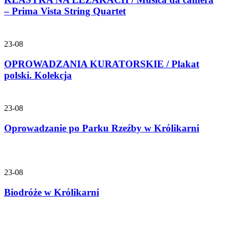
– Prima Vista String Quartet
23-08
OPROWADZANIA KURATORSKIE / Plakat
polski. Kolekcja
23-08
Oprowadzanie po Parku Rzeźby w Królikarni
23-08
Biodróże w Królikarni