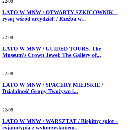
22-08
LATO W MNW / OTWARTY SZKICOWNIK –
rysuj wśród arcydzieł! / Rzeźba w...
22-08
LATO W MNW / GUIDED TOURS. The
Museum’s Crown Jewel: The Gallery of...
22-08
LATO W MNW / SPACERY MIEJSKIE /
Działalność Grupy Twożywo i...
22-08
LATO W MNW / WARSZTAT / Błękitny splot –
cyjanotypia z wykorzystaniem...