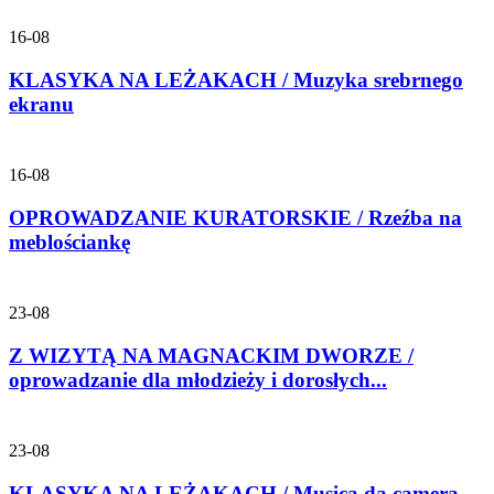
16-08
KLASYKA NA LEŻAKACH / Muzyka srebrnego
ekranu
16-08
OPROWADZANIE KURATORSKIE / Rzeźba na
meblościankę
23-08
Z WIZYTĄ NA MAGNACKIM DWORZE /
oprowadzanie dla młodzieży i dorosłych...
23-08
KLASYKA NA LEŻAKACH / Musica da camera