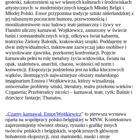
groteski, zakorzenieni są we własnych kulturach i środowiskach
artystycznych: w modernistycznych kręgach Młodej Belgii i
Młodej Polski. Ensor przypomina tradycje sztuki niderlandzkiej z
jej rubasznym poczuciem humoru, przewrotnością i
moralizatorstwem oraz ludowy teatr jarmarczny i żywy we
Flandrii uliczny karnawał. Wojtkiewicz, zanurzony w świecie
baśni i somnambulicznych wizji, odkrywa świat kabaretu,
teatrzyku Zielony Balonik, krakowskiej szopki. Poddajemy te
dwie indywidualności, traktowane zazwyczaj jako osobliwe i
wyizolowane zjawiska, przekornej konfrontacji. Pojęcie
karnawału pełni tu rolę metafory życia-widowiska, świata na
opak, szaleństwa, anarchii, chaosu, wolności od norm i
konwencji. Ekspozycja podzielona jest na kilka kluczowych
wątków, ilustrujących najważniejsze obszary malarskiego
imaginarium Ensora i Wojtkiewicza, którzy wizualizują
uniwersalne problemy sztuki, literatury, teatru przełomu wieków:
Cyganeria; Przebierańcy nicości – karnawał, teatr, cyrk; Baśnie i
dziecięce fantazje; Thanatos.
„
Czarny karnawał. Ensor/Wojtkiewicz
” to pierwsza wystawa
oparta na współpracy polsko-belgijskiej w MNW. Kontekstowo
zaprezentujemy również obrazy, rysunki i grafikę innych
twórców polskich i belgijskich, współczesnych głównym
bohaterom ekspozycji, oraz marionetki, maski i stroje