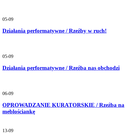
05-09
Działania performatywne / Rzeźby w ruch!
05-09
Działania performatywne / Rzeźba nas obchodzi
06-09
OPROWADZANIE KURATORSKIE / Rzeźba na
meblościankę
13-09