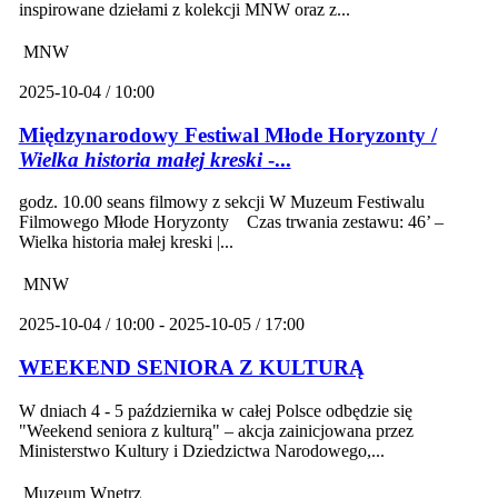
inspirowane dziełami z kolekcji MNW oraz z...
MNW
2025-10-04 / 10:00
Międzynarodowy Festiwal Młode Horyzonty /
Wielka historia małej kreski
-...
godz. 10.00 seans filmowy z sekcji W Muzeum Festiwalu
Filmowego Młode Horyzonty Czas trwania zestawu: 46’ –
Wielka historia małej kreski |...
MNW
2025-10-04 / 10:00 - 2025-10-05 / 17:00
WEEKEND SENIORA Z KULTURĄ
W dniach 4 - 5 października w całej Polsce odbędzie się
"Weekend seniora z kulturą" – akcja zainicjowana przez
Ministerstwo Kultury i Dziedzictwa Narodowego,...
Muzeum Wnętrz