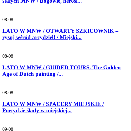
stałych MNW / Bogowie, herosi...
08-08
LATO W MNW / OTWARTY SZKICOWNIK –
rysuj wśród arcydzieł! / Miejski...
08-08
LATO W MNW / GUIDED TOURS. The Golden
Age of Dutch painting /...
08-08
LATO W MNW / SPACERY MIEJSKIE /
Poetyckie ślady w miejskiej...
09-08