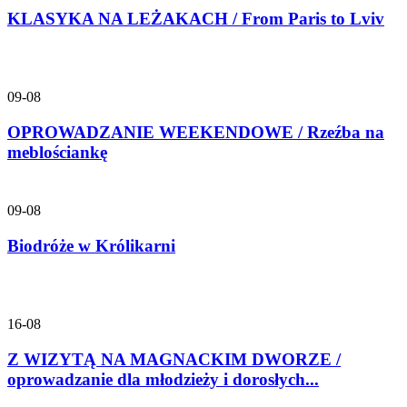
KLASYKA NA LEŻAKACH / From Paris to Lviv
09-08
OPROWADZANIE WEEKENDOWE / Rzeźba na
meblościankę
09-08
Biodróże w Królikarni
16-08
Z WIZYTĄ NA MAGNACKIM DWORZE /
oprowadzanie dla młodzieży i dorosłych...