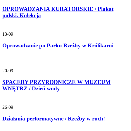
OPROWADZANIA KURATORSKIE / Plakat
polski. Kolekcja
13-09
Oprowadzanie po Parku Rzeźby w Królikarni
20-09
SPACERY PRZYRODNICZE W MUZEUM
WNĘTRZ / Dzień wody
26-09
Działania performatywne / Rzeźby w ruch!