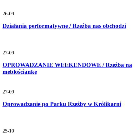
26-09
Działania performatywne / Rzeźba nas obchodzi
27-09
OPROWADZANIE WEEKENDOWE / Rzeźba na
meblościankę
27-09
Oprowadzanie po Parku Rzeźby w Królikarni
25-10