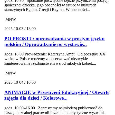
godz. 16.30 Spotkanie poświęcone będzie przybliżeniu pozycji
społecznej dziecka, jego obecności w sztuce w kulturach
starożytnych Egiptu, Grecji i Rzymu. W obecności...
MNW
2025-10-03 / 18:00
PO PROSTU: oprowadzania w prostym języku
polskim / Oprowadzanie po wystawie...
godz. 18.00 Prowadzenie: Katarzyna Ampt Od początku XX
wieku w Polsce możemy zaobserwować niezwykłe
zainteresowanie rzeźbiarstwem wśród młodych kobiet,...
MNW
2025-10-04 / 10:00
ANIMACJE w Przestrzeni Edukacyjnej / Otwarte
zajęcia dla dzieci / Kolorowe...
godz. 10.00–16.00 Zapraszamy najmłodszą publiczność do
naszej muzealnej pracowni! Przed nami artystyczne wyzwania