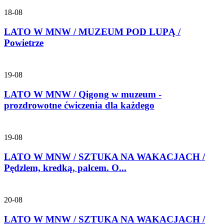
18-08
LATO W MNW / MUZEUM POD LUPĄ /
Powietrze
19-08
LATO W MNW / Qigong w muzeum -
prozdrowotne ćwiczenia dla każdego
19-08
LATO W MNW / SZTUKA NA WAKACJACH /
Pędzlem, kredką, palcem. O...
20-08
LATO W MNW / SZTUKA NA WAKACJACH /