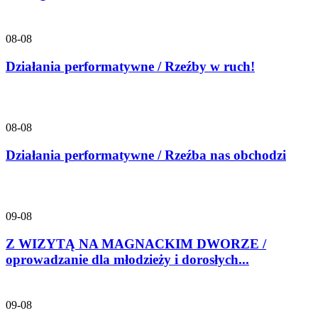
08-08
Działania performatywne / Rzeźby w ruch!
08-08
Działania performatywne / Rzeźba nas obchodzi
09-08
Z WIZYTĄ NA MAGNACKIM DWORZE /
oprowadzanie dla młodzieży i dorosłych...
09-08