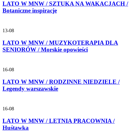
LATO W MNW / SZTUKA NA WAKACJACH /
Botaniczne inspiracje
13-08
LATO W MNW / MUZYKOTERAPIA DLA
SENIORÓW / Morskie opowieści
16-08
LATO W MNW / RODZINNE NIEDZIELE /
Legendy warszawskie
16-08
LATO W MNW / LETNIA PRACOWNIA /
Huśtawka