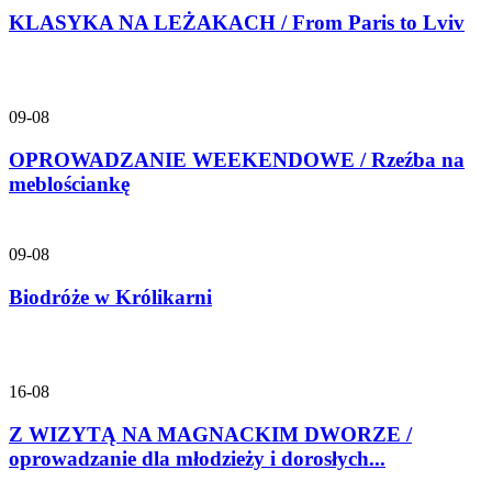
KLASYKA NA LEŻAKACH / From Paris to Lviv
09-08
OPROWADZANIE WEEKENDOWE / Rzeźba na
meblościankę
09-08
Biodróże w Królikarni
16-08
Z WIZYTĄ NA MAGNACKIM DWORZE /
oprowadzanie dla młodzieży i dorosłych...