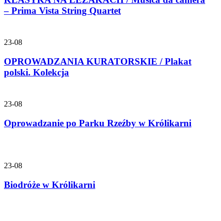
– Prima Vista String Quartet
23-08
OPROWADZANIA KURATORSKIE / Plakat
polski. Kolekcja
23-08
Oprowadzanie po Parku Rzeźby w Królikarni
23-08
Biodróże w Królikarni