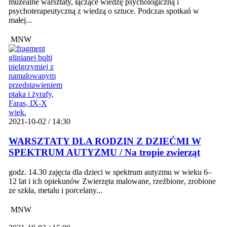
muzealne warsztaty, łączące wiedzę psychologiczną i
psychoterapeutyczną z wiedzą o sztuce. Podczas spotkań w
małej...
MNW
2021-10-02 / 14:30
WARSZTATY DLA RODZIN Z DZIEĆMI W
SPEKTRUM AUTYZMU / Na tropie zwierząt
godz. 14.30 zajęcia dla dzieci w spektrum autyzmu w wieku 6–
12 lat i ich opiekunów Zwierzęta malowane, rzeźbione, zrobione
ze szkła, metalu i porcelany...
MNW