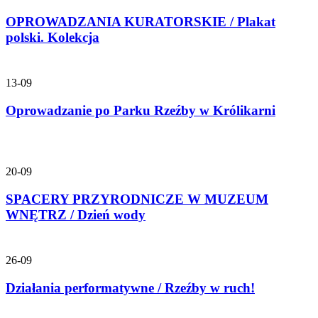
OPROWADZANIA KURATORSKIE / Plakat
polski. Kolekcja
13-09
Oprowadzanie po Parku Rzeźby w Królikarni
20-09
SPACERY PRZYRODNICZE W MUZEUM
WNĘTRZ / Dzień wody
26-09
Działania performatywne / Rzeźby w ruch!