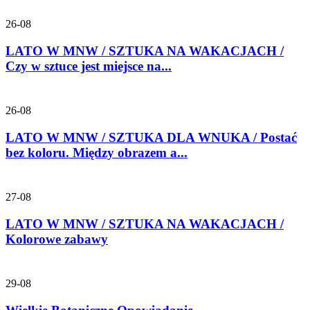
26-08
LATO W MNW / SZTUKA NA WAKACJACH /
Czy w sztuce jest miejsce na...
26-08
LATO W MNW / SZTUKA DLA WNUKA / Postać
bez koloru. Między obrazem a...
27-08
LATO W MNW / SZTUKA NA WAKACJACH /
Kolorowe zabawy
29-08