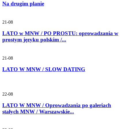
Na drugim planie
21-08
LATO w MNW / PO PROSTU: oprowadzania w
prostym języku polskim /...
21-08
LATO W MNW / SLOW DATING
22-08
LATO W MNW / Oprowadzania po galeriach
stałych MNW / Warszawskie...