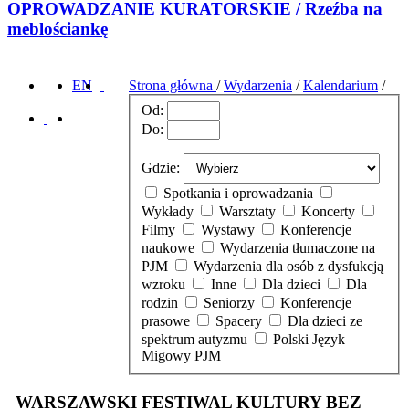
OPROWADZANIE KURATORSKIE / Rzeźba na
meblościankę
EN
Strona główna
/
Wydarzenia
/
Kalendarium
/
Od:
Do:
Gdzie:
Spotkania i oprowadzania
Wykłady
Warsztaty
Koncerty
Filmy
Wystawy
Konferencje
naukowe
Wydarzenia tłumaczone na
PJM
Wydarzenia dla osób z dysfukcją
wzroku
Inne
Dla dzieci
Dla
rodzin
Seniorzy
Konferencje
prasowe
Spacery
Dla dzieci ze
spektrum autyzmu
Polski Język
Migowy PJM
WARSZAWSKI FESTIWAL KULTURY BEZ