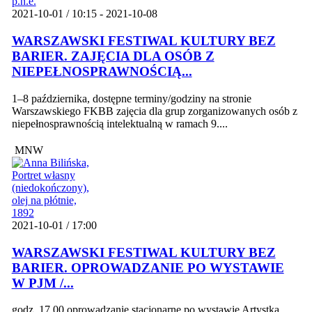
2021-10-01 / 10:15 - 2021-10-08
WARSZAWSKI FESTIWAL KULTURY BEZ
BARIER. ZAJĘCIA DLA OSÓB Z
NIEPEŁNOSPRAWNOŚCIĄ...
1–8 października, dostępne terminy/godziny na stronie
Warszawskiego FKBB zajęcia dla grup zorganizowanych osób z
niepełnosprawnością intelektualną w ramach 9....
MNW
2021-10-01 / 17:00
WARSZAWSKI FESTIWAL KULTURY BEZ
BARIER. OPROWADZANIE PO WYSTAWIE
W PJM /...
godz. 17.00 oprowadzanie stacjonarne po wystawie Artystka.