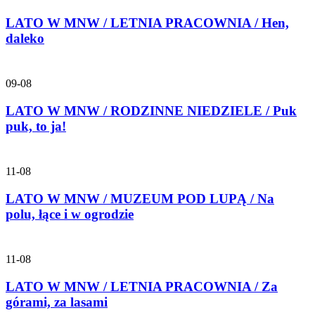
LATO W MNW / LETNIA PRACOWNIA / Hen,
daleko
09-08
LATO W MNW / RODZINNE NIEDZIELE / Puk
puk, to ja!
11-08
LATO W MNW / MUZEUM POD LUPĄ / Na
polu, łące i w ogrodzie
11-08
LATO W MNW / LETNIA PRACOWNIA / Za
górami, za lasami