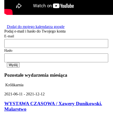
Dodaj do mojego kalendarza google
Podaj e-mail i hasło do Twojego konta
E-mail
Hasło
Pozostałe wydarzenia miesiąca
Królikarnia
2021-06-11 - 2021-12-12
WYSTAWA CZASOWA / Xawery Dunikowski.
Malarstwo