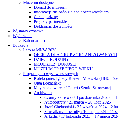
Muzeum dostępne
Dojazd do muzeum
Informacje dla osób z niepełnosprawnościami
Ciche godziny
Projekty partnerskie
Deklaracja dostępności
Wystawy czasowe
Wydarzenia
Kalendarium
Edukacja
Lato w MNW 2026
OFERTA DLA GRUP ZORGANIZOWANYCH
DZIECI, RODZINY
MŁODZIEŻ, DOROŚLI
MUZEUM TRZECIEGO WIEKU
Programy do wystaw czasowych
Kolekcjoner. Ignacy Korwin-Milewski (1846–192
Olga Boznańska
Mityczne otwarcie / Galeria Sztuki Starożytnej
Archiwum
Czarny karnawał / 3 października 2025 – 11
Autoportrety / 21 marca – 20 lipca 2025
Józef Chełmoński / 27 września 2024 – 2 lu
Surrealizm. Inne mity / 10 maja 2024 – 11 s
Arkadia / 17 listopada 2023 – 17 marca 202