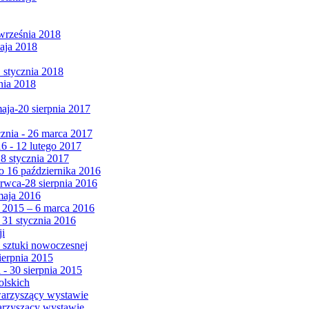
września 2018
maja 2018
1 stycznia 2018
nia 2018
maja-20 sierpnia 2017
cznia - 26 marca 2017
6 - 12 lutego 2017
 8 stycznia 2017
 16 października 2016
erwca-28 sierpnia 2016
maja 2016
da 2015 – 6 marca 2016
 31 stycznia 2016
ji
 sztuki nowoczesnej
ierpnia 2015
 - 30 sierpnia 2015
olskich
warzyszący wystawie
arzyszący wystawie