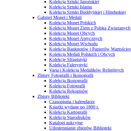
Kolekcja Sztuki Japońskiej
Kolekcja Sztuki Islamu
Kolekcja Sztuki Buddyjskiej i Hinduskiej
Gabinet Monet i Medali
Kolekcja Monet Polskich
Kolekcja Monet Ziem z Polską Związanych
Kolekcja Monet Obcych
Kolekcja Monet Antycznych
Kolekcja Monet Wschodu
Kolekcja Banknotów i Papierów Wartości
Kolekcja Medali Polskich i Obcych
Kolekcje Sfragistyki
Kolekcja Falerystyki
Varia i Kolekcja Medalików Religijnych
Zbiory Fotografii i Ikonografii
Kolekcja Ikonografii
Kolekcja Fotografii
Kolekcja Rękopisów
Zbiory Biblioteki
Czasopisma i kalendarze
Książki wydane po 1800 r.
Kolekcja Kartografii
Kolekcja Starodruków
Katalogi aukcyjne
Udostępnianie zbiorów Biblioteki