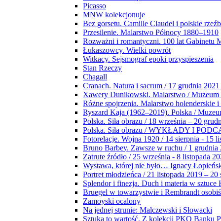
Picasso
MNW kolekcjonuje
Bez gorsetu. Camille Claudel i polskie rzeź
Przesilenie. Malarstwo Północy 1880–1910
Rozważni i romantyczni. 100 lat Gabinetu
Łukaszowcy. Wielki powrót
Witkacy. Sejsmograf epoki przyspieszenia
Stan Rzeczy
Chagall
Cranach. Natura i sacrum / 17 grudnia 2021
Xawery Dunikowski. Malarstwo / Muzeum 
Różne spojrzenia. Malarstwo holenderskie i
Ryszard Kaja (1962–2019). Polska / Muze
Polska. Siła obrazu / 18 września – 20 grud
Polska. Siła obrazu / WYKŁADY I POD
Fotorelacje. Wojna 1920 / 14 sierpnia - 15 l
Bruno Barbey. Zawsze w ruchu / 1 grudnia
Zatrute źródło / 25 września - 8 listopada 2
Wystawa, której nie było… Ignacy Łopieńs
Portret młodzieńca / 21 listopada 2019 – 20
Splendor i finezja. Duch i materia w sztuce 
Bruegel w towarzystwie i Rembrandt osobiś
Zamoyski ocalony
Na jednej strunie: Malczewski i Słowacki
Sztuka to wartość. Z kolekcji PKO Banku P