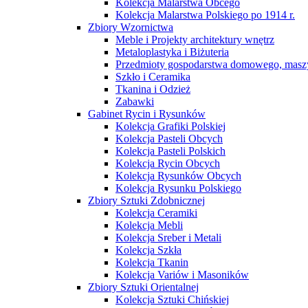
Kolekcja Malarstwa Obcego
Kolekcja Malarstwa Polskiego po 1914 r.
Zbiory Wzornictwa
Meble i Projekty architektury wnętrz
Metaloplastyka i Biżuteria
Przedmioty gospodarstwa domowego, maszy
Szkło i Ceramika
Tkanina i Odzież
Zabawki
Gabinet Rycin i Rysunków
Kolekcja Grafiki Polskiej
Kolekcja Pasteli Obcych
Kolekcja Pasteli Polskich
Kolekcja Rycin Obcych
Kolekcja Rysunków Obcych
Kolekcja Rysunku Polskiego
Zbiory Sztuki Zdobnicznej
Kolekcja Ceramiki
Kolekcja Mebli
Kolekcja Sreber i Metali
Kolekcja Szkła
Kolekcja Tkanin
Kolekcja Variów i Masoników
Zbiory Sztuki Orientalnej
Kolekcja Sztuki Chińskiej