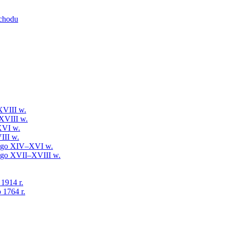
schodu
XVIII w.
XVIII w.
XVI w.
III w.
iego XIV–XVI w.
iego XVII–XVIII w.
 1914 r.
 1764 r.