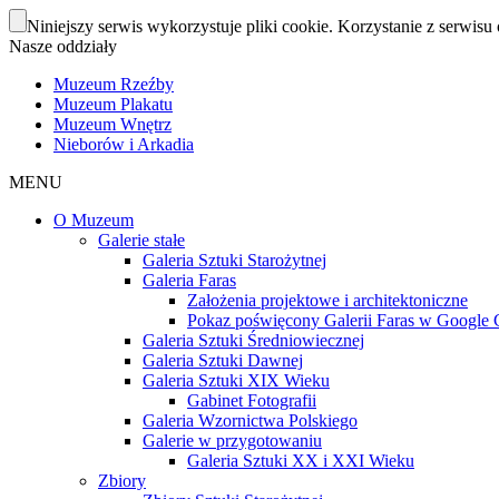
Niniejszy serwis wykorzystuje pliki cookie. Korzystanie z serwisu 
Nasze oddziały
Muzeum Rzeźby
Muzeum Plakatu
Muzeum Wnętrz
Nieborów i Arkadia
MENU
O Muzeum
Galerie stałe
Galeria Sztuki Starożytnej
Galeria Faras
Założenia projektowe i architektoniczne
Pokaz poświęcony Galerii Faras w Google Cu
Galeria Sztuki Średniowiecznej
Galeria Sztuki Dawnej
Galeria Sztuki XIX Wieku
Gabinet Fotografii
Galeria Wzornictwa Polskiego
Galerie w przygotowaniu
Galeria Sztuki XX i XXI Wieku
Zbiory