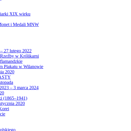
biarki XIX wieku
 Monet i Medali MNW
 – 27 lutego 2022
Rzeźby w Królikarni
 flamandzkie
um Plakatu w Wilanowie
nia 2020
CASTY
istopada
 2023 – 3 marca 2024
020
ki (1865–1941)
 stycznia 2020
Korei
cie
olskiego