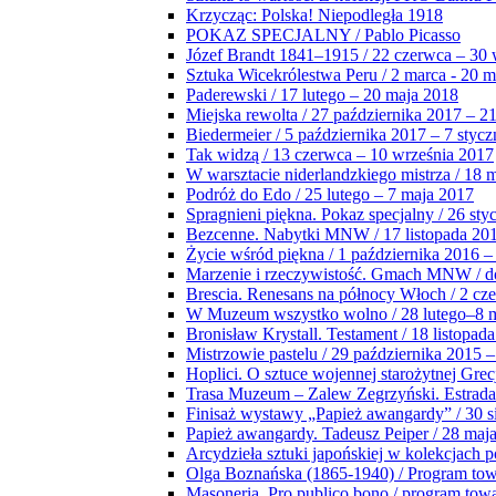
Krzycząc: Polska! Niepodległa 1918
POKAZ SPECJALNY / Pablo Picasso
Józef Brandt 1841–1915 / 22 czerwca – 30 
Sztuka Wicekrólestwa Peru / 2 marca - 20 
Paderewski / 17 lutego – 20 maja 2018
Miejska rewolta / 27 października 2017 – 2
Biedermeier / 5 października 2017 – 7 stycz
Tak widzą / 13 czerwca – 10 września 2017
W warsztacie niderlandzkiego mistrza / 18 
Podróż do Edo / 25 lutego – 7 maja 2017
Spragnieni piękna. Pokaz specjalny / 26 sty
Bezcenne. Nabytki MNW / 17 listopada 201
Życie wśród piękna / 1 października 2016 –
Marzenie i rzeczywistość. Gmach MNW / do
Brescia. Renesans na północy Włoch / 2 cz
W Muzeum wszystko wolno / 28 lutego–8 
Bronisław Krystall. Testament / 18 listopa
Mistrzowie pastelu / 29 października 2015 –
Hoplici. O sztuce wojennej starożytnej Grec
Trasa Muzeum – Zalew Zegrzyński. Estrada
Finisaż wystawy „Papież awangardy” / 30 s
Papież awangardy. Tadeusz Peiper / 28 maja
Arcydzieła sztuki japońskiej w kolekcjach p
Olga Boznańska (1865-1940) / Program to
Masoneria. Pro publico bono / program tow