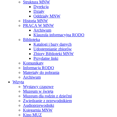
Struktura MNW
Dyrekcja
Działy
Oddziały MNW
Historia MNW
PRACA W MNW
Archiwum
Klauzula informacyjna RODO
Biblioteka
Katalogi i bazy danych
Udostępnianie zbiorów
Zbiory Biblioteki MNW
Przydatne linki
Komunikaty
Informacja RODO
Materiały do pobrania
Archiwum
Wizyta
Wystawy czasowe
Muzeum w święta
Muzeum dla rodzin z dziećmi
Zwiedzanie z przewodnikiem
Audioprzewodniki
Księgarnia MNW
Kino MUZ