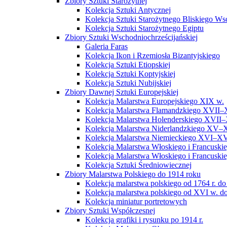
Zbiory Sztuki Starożytnej
Kolekcja Sztuki Antycznej
Kolekcja Sztuki Starożytnego Bliskiego W
Kolekcja Sztuki Starożytnego Egiptu
Zbiory Sztuki Wschodniochrześcijańskiej
Galeria Faras
Kolekcja Ikon i Rzemiosła Bizantyjskiego
Kolekcja Sztuki Etiopskiej
Kolekcja Sztuki Koptyjskiej
Kolekcja Sztuki Nubijskiej
Zbiory Dawnej Sztuki Europejskiej
Kolekcja Malarstwa Europejskiego XIX w.
Kolekcja Malarstwa Flamandzkiego XVII–
Kolekcja Malarstwa Holenderskiego XVII–
Kolekcja Malarstwa Niderlandzkiego XV–
Kolekcja Malarstwa Niemieckiego XVI–XV
Kolekcja Malarstwa Włoskiego i Francusk
Kolekcja Malarstwa Włoskiego i Francusk
Kolekcja Sztuki Średniowiecznej
Zbiory Malarstwa Polskiego do 1914 roku
Kolekcja malarstwa polskiego od 1764 r. do
Kolekcja malarstwa polskiego od XVI w. do
Kolekcja miniatur portretowych
Zbiory Sztuki Współczesnej
Kolekcja grafiki i rysunku po 1914 r.