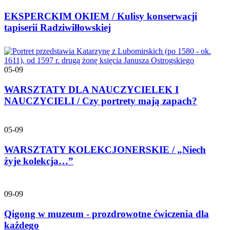
EKSPERCKIM OKIEM / Kulisy konserwacji
tapiserii Radziwiłłowskiej
05-09
WARSZTATY DLA NAUCZYCIELEK I
NAUCZYCIELI / Czy portrety mają zapach?
05-09
WARSZTATY KOLEKCJONERSKIE / „Niech
żyje kolekcja…”
09-09
Qigong w muzeum - prozdrowotne ćwiczenia dla
każdego