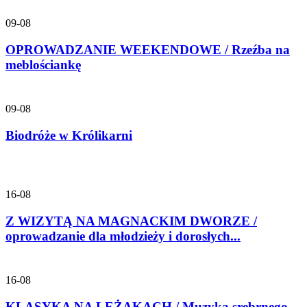
09-08
OPROWADZANIE WEEKENDOWE / Rzeźba na
meblościankę
09-08
Biodróże w Królikarni
16-08
Z WIZYTĄ NA MAGNACKIM DWORZE /
oprowadzanie dla młodzieży i dorosłych...
16-08
KLASYKA NA LEŻAKACH / Muzyka srebrnego