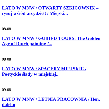
LATO W MNW / OTWARTY SZKICOWNIK –
rysuj wśród arcydzieł! / Miejski...
08-08
LATO W MNW / GUIDED TOURS. The Golden
Age of Dutch painting /...
08-08
LATO W MNW / SPACERY MIEJSKIE /
Poetyckie ślady w miejskiej...
09-08
LATO W MNW / LETNIA PRACOWNIA / Hen,
daleko