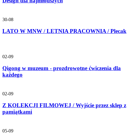
Design dla najmłodszych
30-08
LATO W MNW / LETNIA PRACOWNIA / Plecak
02-09
Qigong w muzeum - prozdrowotne ćwiczenia dla
każdego
02-09
Z KOLEKCJI FILMOWEJ / Wyjście przez sklep z
pamiątkami
05-09