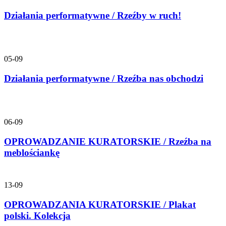
Działania performatywne / Rzeźby w ruch!
05-09
Działania performatywne / Rzeźba nas obchodzi
06-09
OPROWADZANIE KURATORSKIE / Rzeźba na
meblościankę
13-09
OPROWADZANIA KURATORSKIE / Plakat
polski. Kolekcja