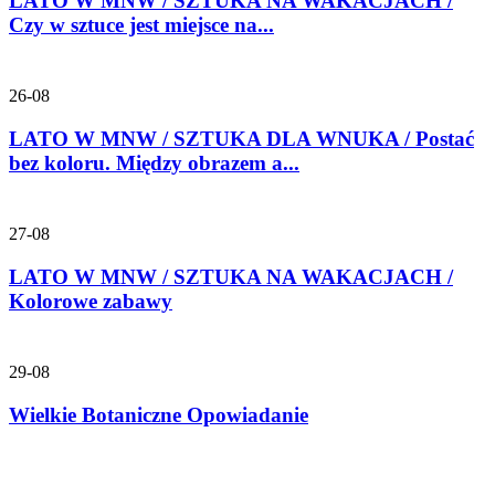
LATO W MNW / SZTUKA NA WAKACJACH /
Czy w sztuce jest miejsce na...
26-08
LATO W MNW / SZTUKA DLA WNUKA / Postać
bez koloru. Między obrazem a...
27-08
LATO W MNW / SZTUKA NA WAKACJACH /
Kolorowe zabawy
29-08
Wielkie Botaniczne Opowiadanie