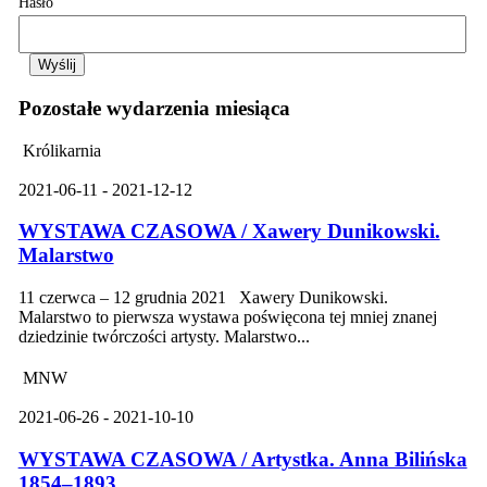
Hasło
Pozostałe wydarzenia miesiąca
Królikarnia
2021-06-11 - 2021-12-12
WYSTAWA CZASOWA / Xawery Dunikowski.
Malarstwo
11 czerwca – 12 grudnia 2021 Xawery Dunikowski.
Malarstwo to pierwsza wystawa poświęcona tej mniej znanej
dziedzinie twórczości artysty. Malarstwo...
MNW
2021-06-26 - 2021-10-10
WYSTAWA CZASOWA / Artystka. Anna Bilińska
1854–1893