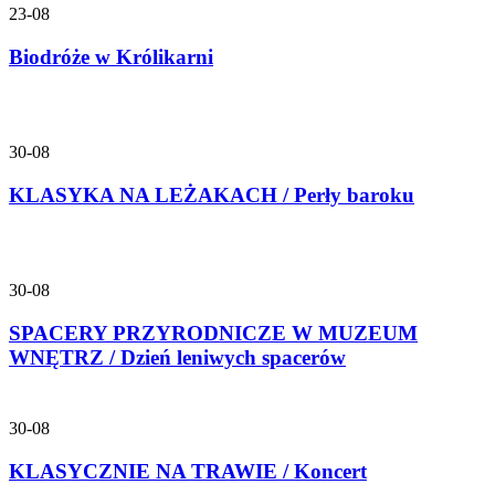
23-08
Biodróże w Królikarni
30-08
KLASYKA NA LEŻAKACH / Perły baroku
30-08
SPACERY PRZYRODNICZE W MUZEUM
WNĘTRZ / Dzień leniwych spacerów
30-08
KLASYCZNIE NA TRAWIE / Koncert