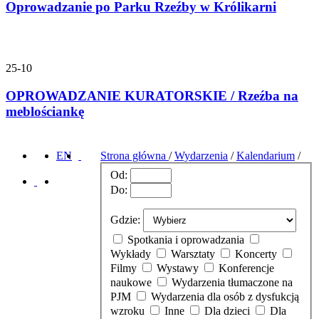
Oprowadzanie po Parku Rzeźby w Królikarni
25-10
OPROWADZANIE KURATORSKIE / Rzeźba na
meblościankę
EN
Strona główna
/
Wydarzenia
/
Kalendarium
/
Od:
Do:
Gdzie:
Spotkania i oprowadzania
Wykłady
Warsztaty
Koncerty
Filmy
Wystawy
Konferencje
naukowe
Wydarzenia tłumaczone na
PJM
Wydarzenia dla osób z dysfukcją
wzroku
Inne
Dla dzieci
Dla