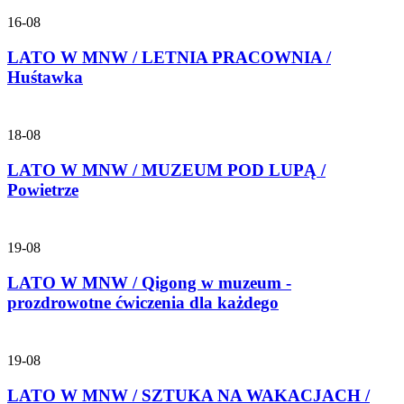
16-08
LATO W MNW / LETNIA PRACOWNIA /
Huśtawka
18-08
LATO W MNW / MUZEUM POD LUPĄ /
Powietrze
19-08
LATO W MNW / Qigong w muzeum -
prozdrowotne ćwiczenia dla każdego
19-08
LATO W MNW / SZTUKA NA WAKACJACH /