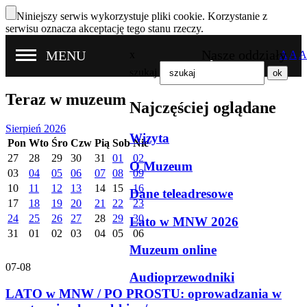
Niniejszy serwis wykorzystuje pliki cookie. Korzystanie z
serwisu oznacza akceptację tego stanu rzeczy.
Nasze oddziały
MENU
x
A
A
A
szukaj
Teraz w muzeum
Najczęściej oglądane
Sierpień 2026
Wizyta
Pon
Wto
Śro
Czw
Pią
Sob
Nie
27
28
29
30
31
01
02
O Muzeum
03
04
05
06
07
08
09
10
11
12
13
14
15
16
Dane teleadresowe
17
18
19
20
21
22
23
24
25
26
27
28
29
30
Lato w MNW 2026
31
01
02
03
04
05
06
Muzeum online
07-08
Audioprzewodniki
LATO w MNW / PO PROSTU: oprowadzania w