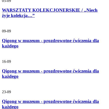
05-09
WARSZTATY KOLEKCJONERSKIE / „Niech
żyje kolekcja…”
09-09
Qigong w muzeum - prozdrowotne ćwiczenia dla
każdego
16-09
Qigong w muzeum - prozdrowotne ćwiczenia dla
każdego
23-09
Qigong w muzeum - prozdrowotne ćwiczenia dla
każdego