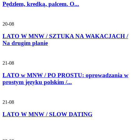
Pędzlem, kredką, palcem. O...
20-08
LATO W MNW / SZTUKA NA WAKACJACH /
Na drugim planie
21-08
LATO w MNW / PO PROSTU: oprowadzania w
prostym języku polskim /...
21-08
LATO W MNW / SLOW DATING