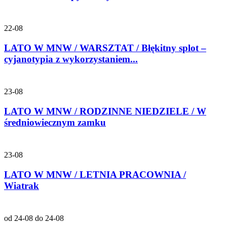
22-08
LATO W MNW / WARSZTAT / Błękitny splot –
cyjanotypia z wykorzystaniem...
23-08
LATO W MNW / RODZINNE NIEDZIELE / W
średniowiecznym zamku
23-08
LATO W MNW / LETNIA PRACOWNIA /
Wiatrak
od 24-08 do 24-08