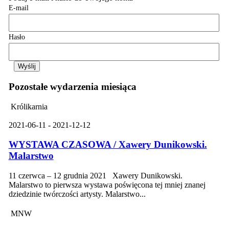
E-mail
Hasło
Pozostałe wydarzenia miesiąca
Królikarnia
2021-06-11 - 2021-12-12
WYSTAWA CZASOWA / Xawery Dunikowski.
Malarstwo
11 czerwca – 12 grudnia 2021 Xawery Dunikowski.
Malarstwo to pierwsza wystawa poświęcona tej mniej znanej
dziedzinie twórczości artysty. Malarstwo...
MNW