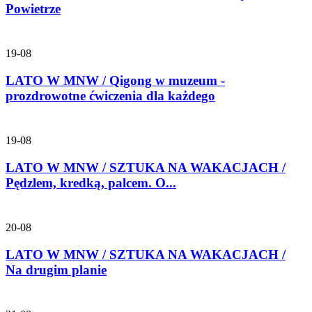
Powietrze
19-08
LATO W MNW / Qigong w muzeum -
prozdrowotne ćwiczenia dla każdego
19-08
LATO W MNW / SZTUKA NA WAKACJACH /
Pędzlem, kredką, palcem. O...
20-08
LATO W MNW / SZTUKA NA WAKACJACH /
Na drugim planie