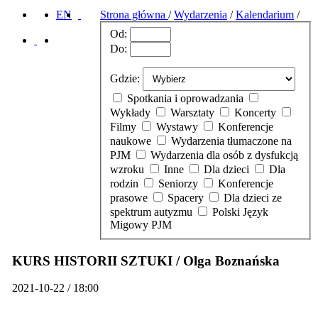
EN
Strona główna
/
Wydarzenia
/
Kalendarium
/
Od:
Do:
Gdzie:
Spotkania i oprowadzania
Wykłady
Warsztaty
Koncerty
Filmy
Wystawy
Konferencje
naukowe
Wydarzenia tłumaczone na
PJM
Wydarzenia dla osób z dysfukcją
wzroku
Inne
Dla dzieci
Dla
rodzin
Seniorzy
Konferencje
prasowe
Spacery
Dla dzieci ze
spektrum autyzmu
Polski Język
Migowy PJM
KURS HISTORII SZTUKI / Olga Boznańska
2021-10-22 / 18:00