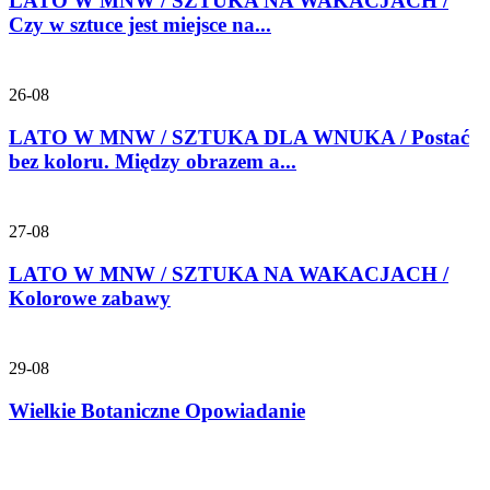
LATO W MNW / SZTUKA NA WAKACJACH /
Czy w sztuce jest miejsce na...
26-08
LATO W MNW / SZTUKA DLA WNUKA / Postać
bez koloru. Między obrazem a...
27-08
LATO W MNW / SZTUKA NA WAKACJACH /
Kolorowe zabawy
29-08
Wielkie Botaniczne Opowiadanie