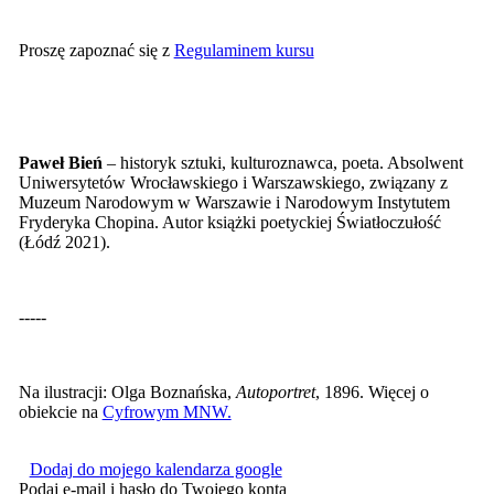
Proszę zapoznać się z
Regulaminem kursu
Paweł Bień
– historyk sztuki, kulturoznawca, poeta. Absolwent
Uniwersytetów Wrocławskiego i Warszawskiego, związany z
Muzeum Narodowym w Warszawie i Narodowym Instytutem
Fryderyka Chopina. Autor książki poetyckiej Światłoczułość
(Łódź 2021).
-----
Na ilustracji: Olga Boznańska,
Autoportret
, 1896. Więcej o
obiekcie na
Cyfrowym MNW.
Dodaj do mojego kalendarza google
Podaj e-mail i hasło do Twojego konta