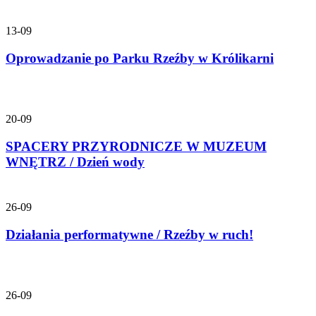
13-09
Oprowadzanie po Parku Rzeźby w Królikarni
20-09
SPACERY PRZYRODNICZE W MUZEUM
WNĘTRZ / Dzień wody
26-09
Działania performatywne / Rzeźby w ruch!
26-09