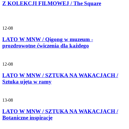
Z KOLEKCJI FILMOWEJ / The Square
12-08
LATO W MNW / Qigong w muzeum -
prozdrowotne ćwiczenia dla każdego
12-08
LATO W MNW / SZTUKA NA WAKACJACH /
Sztuka ujęta w ramy
13-08
LATO W MNW / SZTUKA NA WAKACJACH /
Botaniczne inspiracje