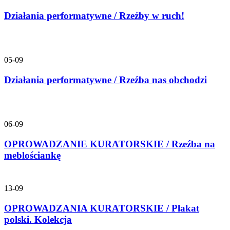
Działania performatywne / Rzeźby w ruch!
05-09
Działania performatywne / Rzeźba nas obchodzi
06-09
OPROWADZANIE KURATORSKIE / Rzeźba na
meblościankę
13-09
OPROWADZANIA KURATORSKIE / Plakat
polski. Kolekcja