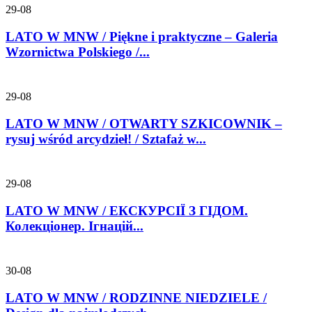
29-08
LATO W MNW / Piękne i praktyczne – Galeria
Wzornictwa Polskiego /...
29-08
LATO W MNW / OTWARTY SZKICOWNIK –
rysuj wśród arcydzieł! / Sztafaż w...
29-08
LATO W MNW / ЕКСКУРСІЇ З ГІДОМ.
Колекціонер. Ігнацій...
30-08
LATO W MNW / RODZINNE NIEDZIELE /