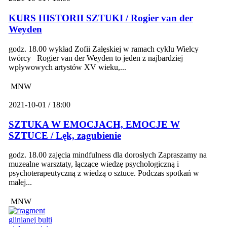
KURS HISTORII SZTUKI / Rogier van der
Weyden
godz. 18.00 wykład Zofii Załęskiej w ramach cyklu Wielcy
twórcy Rogier van der Weyden to jeden z najbardziej
wpływowych artystów XV wieku,...
MNW
2021-10-01 / 18:00
SZTUKA W EMOCJACH, EMOCJE W
SZTUCE / Lęk, zagubienie
godz. 18.00 zajęcia mindfulness dla dorosłych Zapraszamy na
muzealne warsztaty, łączące wiedzę psychologiczną i
psychoterapeutyczną z wiedzą o sztuce. Podczas spotkań w
małej...
MNW