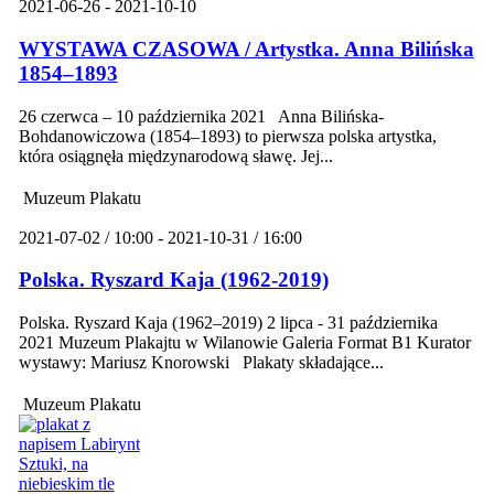
2021-06-26 - 2021-10-10
WYSTAWA CZASOWA / Artystka. Anna Bilińska
1854–1893
26 czerwca – 10 października 2021 Anna Bilińska-
Bohdanowiczowa (1854–1893) to pierwsza polska artystka,
która osiągnęła międzynarodową sławę. Jej...
Muzeum Plakatu
2021-07-02 / 10:00 - 2021-10-31 / 16:00
Polska. Ryszard Kaja (1962-2019)
Polska. Ryszard Kaja (1962–2019) 2 lipca - 31 października
2021 Muzeum Plakajtu w Wilanowie Galeria Format B1 Kurator
wystawy: Mariusz Knorowski Plakaty składające...
Muzeum Plakatu