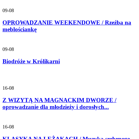
09-08
OPROWADZANIE WEEKENDOWE / Rzeźba na
meblościankę
09-08
Biodróże w Królikarni
16-08
Z WIZYTĄ NA MAGNACKIM DWORZE /
oprowadzanie dla młodzieży i dorosłych...
16-08
KLASYKA NA LEŻAKACH / Muzyka srebrnego