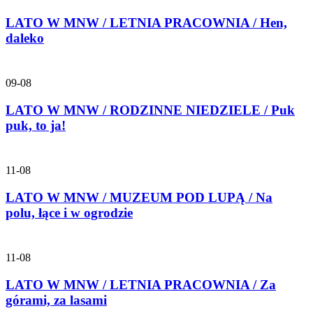
LATO W MNW / LETNIA PRACOWNIA / Hen,
daleko
09-08
LATO W MNW / RODZINNE NIEDZIELE / Puk
puk, to ja!
11-08
LATO W MNW / MUZEUM POD LUPĄ / Na
polu, łące i w ogrodzie
11-08
LATO W MNW / LETNIA PRACOWNIA / Za
górami, za lasami