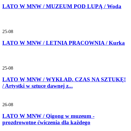
LATO W MNW / MUZEUM POD LUPĄ / Woda
25-08
LATO W MNW / LETNIA PRACOWNIA / Kurka
25-08
LATO W MNW / WYKŁAD. CZAS NA SZTUKĘ!
/ Artystki w sztuce dawnej z...
26-08
LATO W MNW / Qigong w muzeum -
prozdrowotne ćwiczenia dla każdego