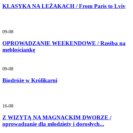
KLASYKA NA LEŻAKACH / From Paris to Lviv
09-08
OPROWADZANIE WEEKENDOWE / Rzeźba na
meblościankę
09-08
Biodróże w Królikarni
16-08
Z WIZYTĄ NA MAGNACKIM DWORZE /
oprowadzanie dla młodzieży i dorosłych...