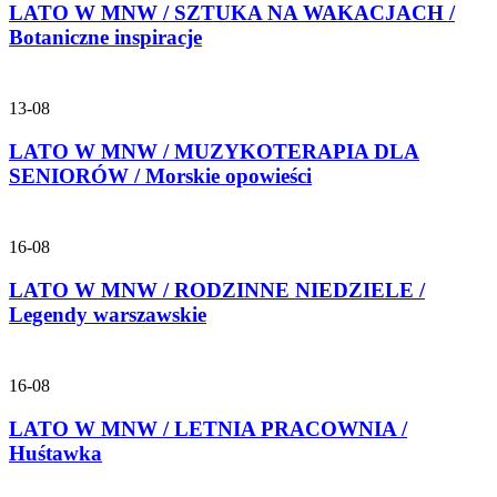
LATO W MNW / SZTUKA NA WAKACJACH /
Botaniczne inspiracje
13-08
LATO W MNW / MUZYKOTERAPIA DLA
SENIORÓW / Morskie opowieści
16-08
LATO W MNW / RODZINNE NIEDZIELE /
Legendy warszawskie
16-08
LATO W MNW / LETNIA PRACOWNIA /
Huśtawka