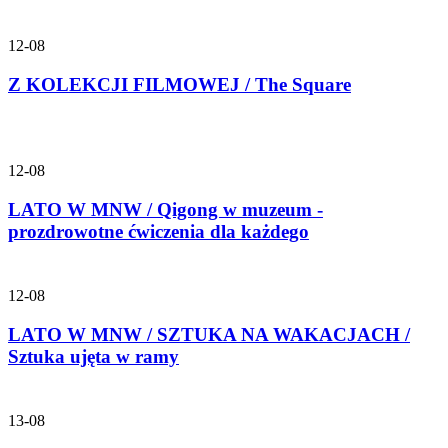
12-08
Z KOLEKCJI FILMOWEJ / The Square
12-08
LATO W MNW / Qigong w muzeum -
prozdrowotne ćwiczenia dla każdego
12-08
LATO W MNW / SZTUKA NA WAKACJACH /
Sztuka ujęta w ramy
13-08