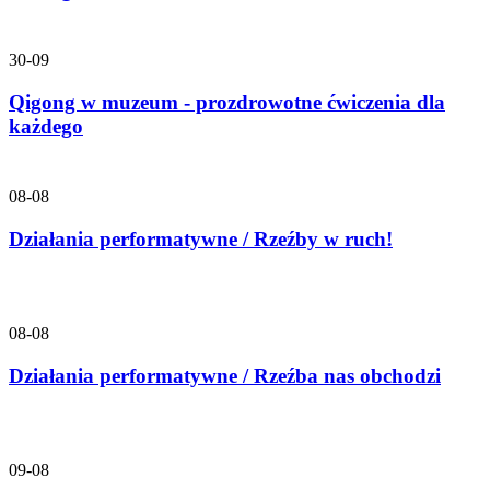
30-09
Qigong w muzeum - prozdrowotne ćwiczenia dla
każdego
08-08
Działania performatywne / Rzeźby w ruch!
08-08
Działania performatywne / Rzeźba nas obchodzi
09-08