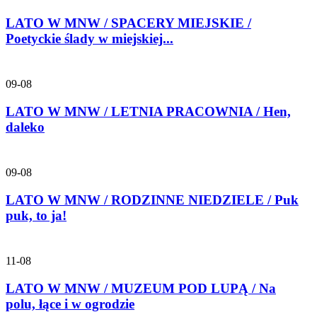
LATO W MNW / SPACERY MIEJSKIE /
Poetyckie ślady w miejskiej...
09-08
LATO W MNW / LETNIA PRACOWNIA / Hen,
daleko
09-08
LATO W MNW / RODZINNE NIEDZIELE / Puk
puk, to ja!
11-08
LATO W MNW / MUZEUM POD LUPĄ / Na
polu, łące i w ogrodzie