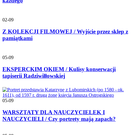
każdego
02-09
Z KOLEKCJI FILMOWEJ / Wyjście przez sklep z
pamiątkami
05-09
EKSPERCKIM OKIEM / Kulisy konserwacji
tapiserii Radziwiłłowskiej
05-09
WARSZTATY DLA NAUCZYCIELEK I
NAUCZYCIELI / Czy portrety mają zapach?