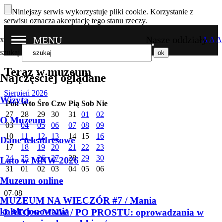
Niniejszy serwis wykorzystuje pliki cookie. Korzystanie z
serwisu oznacza akceptację tego stanu rzeczy.
Nasze oddziały
MENU
x
A
A
A
szukaj
Teraz w muzeum
Najczęściej oglądane
Sierpień 2026
Wizyta
Pon
Wto
Śro
Czw
Pią
Sob
Nie
27
28
29
30
31
01
02
O Muzeum
03
04
05
06
07
08
09
10
11
12
13
14
15
16
Dane teleadresowe
17
18
19
20
21
22
23
24
25
26
27
28
29
30
Lato w MNW 2026
31
01
02
03
04
05
06
Muzeum online
07-08
MUZEUM NA WIECZÓR #7 / Mania
kolekcjonowania
LATO w MNW / PO PROSTU: oprowadzania w