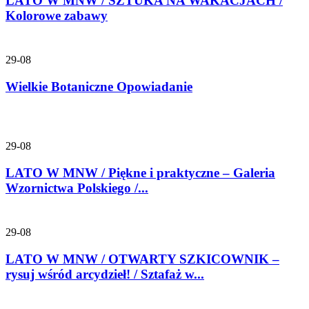
LATO W MNW / SZTUKA NA WAKACJACH /
Kolorowe zabawy
29-08
Wielkie Botaniczne Opowiadanie
29-08
LATO W MNW / Piękne i praktyczne – Galeria
Wzornictwa Polskiego /...
29-08
LATO W MNW / OTWARTY SZKICOWNIK –
rysuj wśród arcydzieł! / Sztafaż w...