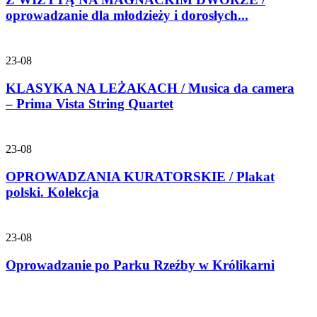
oprowadzanie dla młodzieży i dorosłych...
23-08
KLASYKA NA LEŻAKACH / Musica da camera
– Prima Vista String Quartet
23-08
OPROWADZANIA KURATORSKIE / Plakat
polski. Kolekcja
23-08
Oprowadzanie po Parku Rzeźby w Królikarni