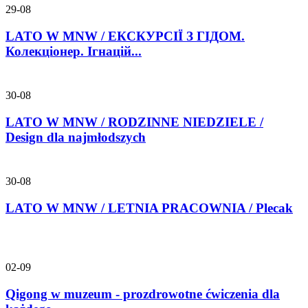
29-08
LATO W MNW / ЕКСКУРСІЇ З ГІДОМ.
Колекціонер. Ігнацій...
30-08
LATO W MNW / RODZINNE NIEDZIELE /
Design dla najmłodszych
30-08
LATO W MNW / LETNIA PRACOWNIA / Plecak
02-09
Qigong w muzeum - prozdrowotne ćwiczenia dla