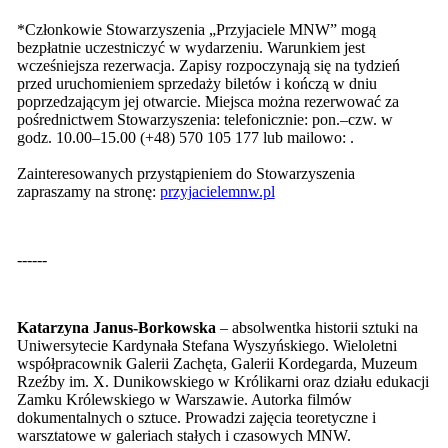
*Członkowie Stowarzyszenia „Przyjaciele MNW” mogą
bezpłatnie uczestniczyć w wydarzeniu. Warunkiem jest
wcześniejsza rezerwacja. Zapisy rozpoczynają się na tydzień
przed uruchomieniem sprzedaży biletów i kończą w dniu
poprzedzającym jej otwarcie. Miejsca można rezerwować za
pośrednictwem Stowarzyszenia: telefonicznie: pon.–czw. w
godz. 10.00–15.00 (+48) 570 105 177 lub mailowo:
.
Zainteresowanych przystąpieniem do Stowarzyszenia
zapraszamy na stronę:
przyjacielemnw.pl
------
Katarzyna Janus-Borkowska
– absolwentka historii sztuki na
Uniwersytecie Kardynała Stefana Wyszyńskiego. Wieloletni
współpracownik Galerii Zachęta, Galerii Kordegarda, Muzeum
Rzeźby im. X. Dunikowskiego w Królikarni oraz działu edukacji
Zamku Królewskiego w Warszawie. Autorka filmów
dokumentalnych o sztuce. Prowadzi zajęcia teoretyczne i
warsztatowe w galeriach stałych i czasowych MNW.