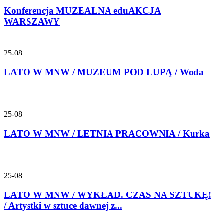
Konferencja MUZEALNA eduAKCJA
WARSZAWY
25-08
LATO W MNW / MUZEUM POD LUPĄ / Woda
25-08
LATO W MNW / LETNIA PRACOWNIA / Kurka
25-08
LATO W MNW / WYKŁAD. CZAS NA SZTUKĘ!
/ Artystki w sztuce dawnej z...