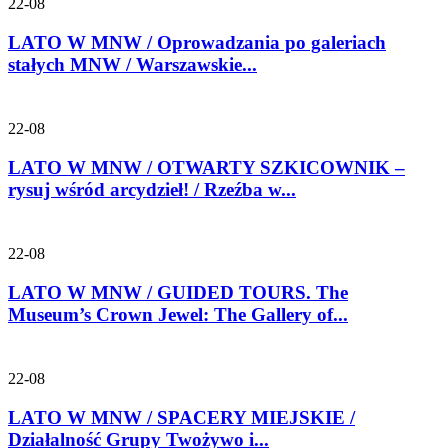
22-08
LATO W MNW / Oprowadzania po galeriach
stałych MNW / Warszawskie...
22-08
LATO W MNW / OTWARTY SZKICOWNIK –
rysuj wśród arcydzieł! / Rzeźba w...
22-08
LATO W MNW / GUIDED TOURS. The
Museum’s Crown Jewel: The Gallery of...
22-08
LATO W MNW / SPACERY MIEJSKIE /
Działalność Grupy Twożywo i...