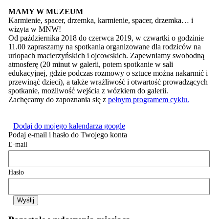
MAMY W MUZEUM
Karmienie, spacer, drzemka, karmienie, spacer, drzemka… i
wizyta w MNW!
Od października 2018 do czerwca 2019, w czwartki o godzinie
11.00 zapraszamy na spotkania organizowane dla rodziców na
urlopach macierzyńskich i ojcowskich. Zapewniamy swobodną
atmosferę (20 minut w galerii, potem spotkanie w sali
edukacyjnej, gdzie podczas rozmowy o sztuce można nakarmić i
przewinąć dzieci), a także wrażliwość i otwartość prowadzących
spotkanie, możliwość wejścia z wózkiem do galerii.
Zachęcamy do zapoznania się z
pełnym programem cyklu.
Dodaj do mojego kalendarza google
Podaj e-mail i hasło do Twojego konta
E-mail
Hasło