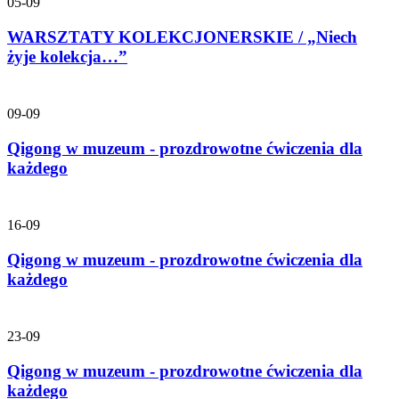
05-09
WARSZTATY KOLEKCJONERSKIE / „Niech
żyje kolekcja…”
09-09
Qigong w muzeum - prozdrowotne ćwiczenia dla
każdego
16-09
Qigong w muzeum - prozdrowotne ćwiczenia dla
każdego
23-09
Qigong w muzeum - prozdrowotne ćwiczenia dla
każdego