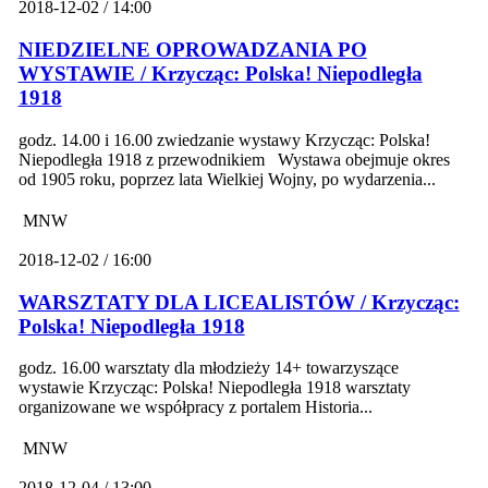
2018-12-02 / 14:00
NIEDZIELNE OPROWADZANIA PO
WYSTAWIE / Krzycząc: Polska! Niepodległa
1918
godz. 14.00 i 16.00 zwiedzanie wystawy Krzycząc: Polska!
Niepodległa 1918 z przewodnikiem Wystawa obejmuje okres
od 1905 roku, poprzez lata Wielkiej Wojny, po wydarzenia...
MNW
2018-12-02 / 16:00
WARSZTATY DLA LICEALISTÓW / Krzycząc:
Polska! Niepodległa 1918
godz. 16.00 warsztaty dla młodzieży 14+ towarzyszące
wystawie Krzycząc: Polska! Niepodległa 1918 warsztaty
organizowane we współpracy z portalem Historia...
MNW
2018-12-04 / 13:00