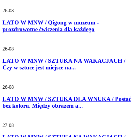
26-08
LATO W MNW / Qigong w muzeum -
prozdrowotne ćwiczenia dla każdego
26-08
LATO W MNW / SZTUKA NA WAKACJACH /
Czy w sztuce jest miejsce na...
26-08
LATO W MNW / SZTUKA DLA WNUKA / Postać
bez koloru. Między obrazem a...
27-08