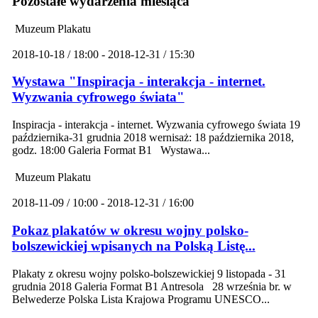
Pozostałe wydarzenia miesiąca
Muzeum Plakatu
2018-10-18 / 18:00 - 2018-12-31 / 15:30
Wystawa "Inspiracja - interakcja - internet.
Wyzwania cyfrowego świata"
Inspiracja - interakcja - internet. Wyzwania cyfrowego świata 19
października-31 grudnia 2018 wernisaż: 18 października 2018,
godz. 18:00 Galeria Format B1 Wystawa...
Muzeum Plakatu
2018-11-09 / 10:00 - 2018-12-31 / 16:00
Pokaz plakatów w okresu wojny polsko-
bolszewickiej wpisanych na Polską Listę...
Plakaty z okresu wojny polsko-bolszewickiej 9 listopada - 31
grudnia 2018 Galeria Format B1 Antresola 28 września br. w
Belwederze Polska Lista Krajowa Programu UNESCO...