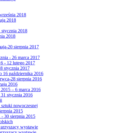
września 2018
maja 2018
1 stycznia 2018
nia 2018
maja-20 sierpnia 2017
cznia - 26 marca 2017
6 - 12 lutego 2017
 8 stycznia 2017
 16 października 2016
erwca-28 sierpnia 2016
maja 2016
da 2015 – 6 marca 2016
 31 stycznia 2016
ji
 sztuki nowoczesnej
ierpnia 2015
 - 30 sierpnia 2015
olskich
warzyszący wystawie
arzyszący wystawie