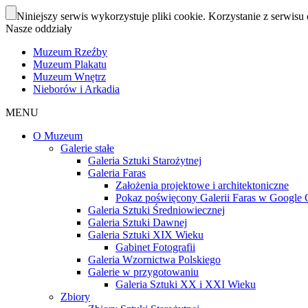
Niniejszy serwis wykorzystuje pliki cookie. Korzystanie z serwisu 
Nasze oddziały
Muzeum Rzeźby
Muzeum Plakatu
Muzeum Wnętrz
Nieborów i Arkadia
MENU
O Muzeum
Galerie stałe
Galeria Sztuki Starożytnej
Galeria Faras
Założenia projektowe i architektoniczne
Pokaz poświęcony Galerii Faras w Google Cu
Galeria Sztuki Średniowiecznej
Galeria Sztuki Dawnej
Galeria Sztuki XIX Wieku
Gabinet Fotografii
Galeria Wzornictwa Polskiego
Galerie w przygotowaniu
Galeria Sztuki XX i XXI Wieku
Zbiory