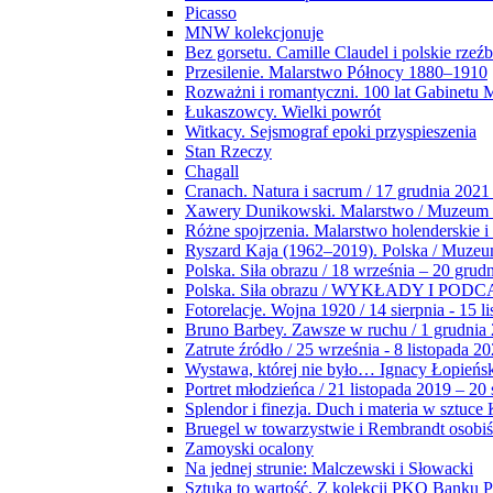
Picasso
MNW kolekcjonuje
Bez gorsetu. Camille Claudel i polskie rzeź
Przesilenie. Malarstwo Północy 1880–1910
Rozważni i romantyczni. 100 lat Gabinetu
Łukaszowcy. Wielki powrót
Witkacy. Sejsmograf epoki przyspieszenia
Stan Rzeczy
Chagall
Cranach. Natura i sacrum / 17 grudnia 2021
Xawery Dunikowski. Malarstwo / Muzeum 
Różne spojrzenia. Malarstwo holenderskie i
Ryszard Kaja (1962–2019). Polska / Muze
Polska. Siła obrazu / 18 września – 20 grud
Polska. Siła obrazu / WYKŁADY I POD
Fotorelacje. Wojna 1920 / 14 sierpnia - 15 l
Bruno Barbey. Zawsze w ruchu / 1 grudnia
Zatrute źródło / 25 września - 8 listopada 2
Wystawa, której nie było… Ignacy Łopieńs
Portret młodzieńca / 21 listopada 2019 – 20
Splendor i finezja. Duch i materia w sztuce 
Bruegel w towarzystwie i Rembrandt osobiś
Zamoyski ocalony
Na jednej strunie: Malczewski i Słowacki
Sztuka to wartość. Z kolekcji PKO Banku P