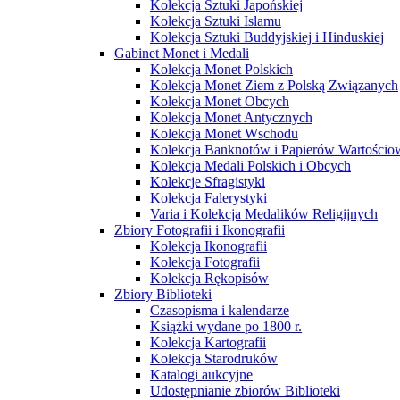
Kolekcja Sztuki Japońskiej
Kolekcja Sztuki Islamu
Kolekcja Sztuki Buddyjskiej i Hinduskiej
Gabinet Monet i Medali
Kolekcja Monet Polskich
Kolekcja Monet Ziem z Polską Związanych
Kolekcja Monet Obcych
Kolekcja Monet Antycznych
Kolekcja Monet Wschodu
Kolekcja Banknotów i Papierów Wartości
Kolekcja Medali Polskich i Obcych
Kolekcje Sfragistyki
Kolekcja Falerystyki
Varia i Kolekcja Medalików Religijnych
Zbiory Fotografii i Ikonografii
Kolekcja Ikonografii
Kolekcja Fotografii
Kolekcja Rękopisów
Zbiory Biblioteki
Czasopisma i kalendarze
Książki wydane po 1800 r.
Kolekcja Kartografii
Kolekcja Starodruków
Katalogi aukcyjne
Udostępnianie zbiorów Biblioteki