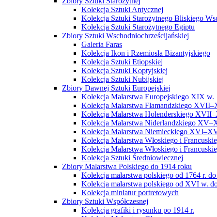
Zbiory Sztuki Starożytnej
Kolekcja Sztuki Antycznej
Kolekcja Sztuki Starożytnego Bliskiego W
Kolekcja Sztuki Starożytnego Egiptu
Zbiory Sztuki Wschodniochrześcijańskiej
Galeria Faras
Kolekcja Ikon i Rzemiosła Bizantyjskiego
Kolekcja Sztuki Etiopskiej
Kolekcja Sztuki Koptyjskiej
Kolekcja Sztuki Nubijskiej
Zbiory Dawnej Sztuki Europejskiej
Kolekcja Malarstwa Europejskiego XIX w.
Kolekcja Malarstwa Flamandzkiego XVII–
Kolekcja Malarstwa Holenderskiego XVII–
Kolekcja Malarstwa Niderlandzkiego XV–
Kolekcja Malarstwa Niemieckiego XVI–XV
Kolekcja Malarstwa Włoskiego i Francusk
Kolekcja Malarstwa Włoskiego i Francusk
Kolekcja Sztuki Średniowiecznej
Zbiory Malarstwa Polskiego do 1914 roku
Kolekcja malarstwa polskiego od 1764 r. do
Kolekcja malarstwa polskiego od XVI w. do
Kolekcja miniatur portretowych
Zbiory Sztuki Współczesnej
Kolekcja grafiki i rysunku po 1914 r.