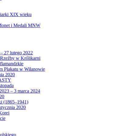
biarki XIX wieku
 Monet i Medali MNW
 – 27 lutego 2022
Rzeźby w Królikarni
 flamandzkie
um Plakatu w Wilanowie
nia 2020
CASTY
istopada
 2023 – 3 marca 2024
020
ki (1865–1941)
 stycznia 2020
Korei
cie
olskiego