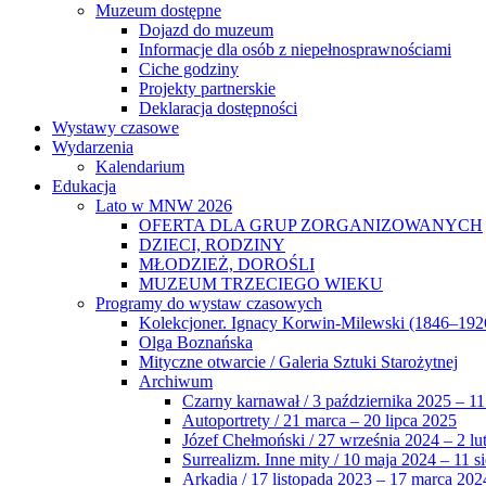
Muzeum dostępne
Dojazd do muzeum
Informacje dla osób z niepełnosprawnościami
Ciche godziny
Projekty partnerskie
Deklaracja dostępności
Wystawy czasowe
Wydarzenia
Kalendarium
Edukacja
Lato w MNW 2026
OFERTA DLA GRUP ZORGANIZOWANYCH
DZIECI, RODZINY
MŁODZIEŻ, DOROŚLI
MUZEUM TRZECIEGO WIEKU
Programy do wystaw czasowych
Kolekcjoner. Ignacy Korwin-Milewski (1846–192
Olga Boznańska
Mityczne otwarcie / Galeria Sztuki Starożytnej
Archiwum
Czarny karnawał / 3 października 2025 – 11
Autoportrety / 21 marca – 20 lipca 2025
Józef Chełmoński / 27 września 2024 – 2 lu
Surrealizm. Inne mity / 10 maja 2024 – 11 s
Arkadia / 17 listopada 2023 – 17 marca 202