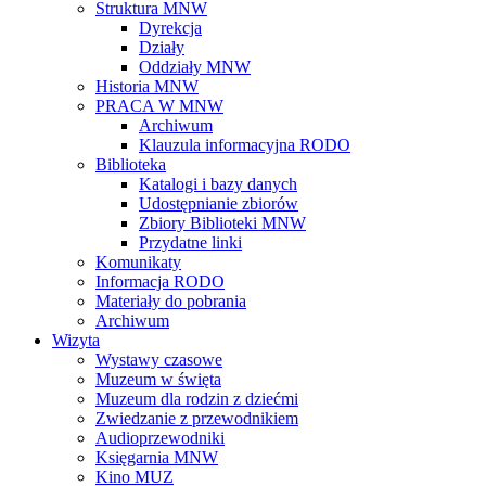
Struktura MNW
Dyrekcja
Działy
Oddziały MNW
Historia MNW
PRACA W MNW
Archiwum
Klauzula informacyjna RODO
Biblioteka
Katalogi i bazy danych
Udostępnianie zbiorów
Zbiory Biblioteki MNW
Przydatne linki
Komunikaty
Informacja RODO
Materiały do pobrania
Archiwum
Wizyta
Wystawy czasowe
Muzeum w święta
Muzeum dla rodzin z dziećmi
Zwiedzanie z przewodnikiem
Audioprzewodniki
Księgarnia MNW
Kino MUZ