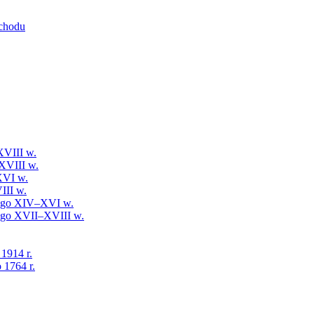
schodu
XVIII w.
XVIII w.
XVI w.
III w.
iego XIV–XVI w.
iego XVII–XVIII w.
 1914 r.
 1764 r.