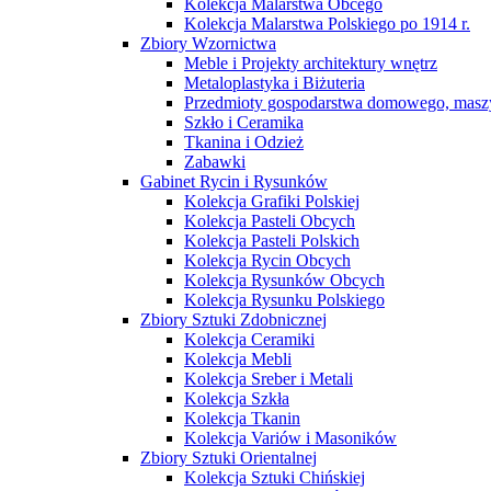
Kolekcja Malarstwa Obcego
Kolekcja Malarstwa Polskiego po 1914 r.
Zbiory Wzornictwa
Meble i Projekty architektury wnętrz
Metaloplastyka i Biżuteria
Przedmioty gospodarstwa domowego, maszy
Szkło i Ceramika
Tkanina i Odzież
Zabawki
Gabinet Rycin i Rysunków
Kolekcja Grafiki Polskiej
Kolekcja Pasteli Obcych
Kolekcja Pasteli Polskich
Kolekcja Rycin Obcych
Kolekcja Rysunków Obcych
Kolekcja Rysunku Polskiego
Zbiory Sztuki Zdobnicznej
Kolekcja Ceramiki
Kolekcja Mebli
Kolekcja Sreber i Metali
Kolekcja Szkła
Kolekcja Tkanin
Kolekcja Variów i Masoników
Zbiory Sztuki Orientalnej
Kolekcja Sztuki Chińskiej