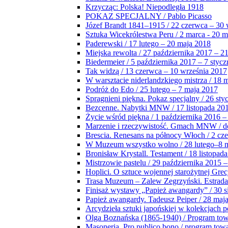
Krzycząc: Polska! Niepodległa 1918
POKAZ SPECJALNY / Pablo Picasso
Józef Brandt 1841–1915 / 22 czerwca – 30 
Sztuka Wicekrólestwa Peru / 2 marca - 20 
Paderewski / 17 lutego – 20 maja 2018
Miejska rewolta / 27 października 2017 – 2
Biedermeier / 5 października 2017 – 7 stycz
Tak widzą / 13 czerwca – 10 września 2017
W warsztacie niderlandzkiego mistrza / 18 
Podróż do Edo / 25 lutego – 7 maja 2017
Spragnieni piękna. Pokaz specjalny / 26 sty
Bezcenne. Nabytki MNW / 17 listopada 201
Życie wśród piękna / 1 października 2016 –
Marzenie i rzeczywistość. Gmach MNW / do
Brescia. Renesans na północy Włoch / 2 cz
W Muzeum wszystko wolno / 28 lutego–8 
Bronisław Krystall. Testament / 18 listopa
Mistrzowie pastelu / 29 października 2015 –
Hoplici. O sztuce wojennej starożytnej Grec
Trasa Muzeum – Zalew Zegrzyński. Estrada
Finisaż wystawy „Papież awangardy” / 30 s
Papież awangardy. Tadeusz Peiper / 28 maja
Arcydzieła sztuki japońskiej w kolekcjach p
Olga Boznańska (1865-1940) / Program to
Masoneria. Pro publico bono / program tow