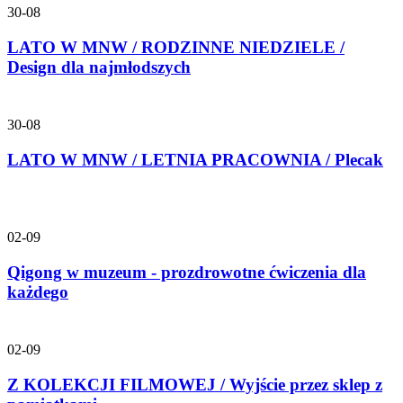
30-08
LATO W MNW / RODZINNE NIEDZIELE /
Design dla najmłodszych
30-08
LATO W MNW / LETNIA PRACOWNIA / Plecak
02-09
Qigong w muzeum - prozdrowotne ćwiczenia dla
każdego
02-09
Z KOLEKCJI FILMOWEJ / Wyjście przez sklep z