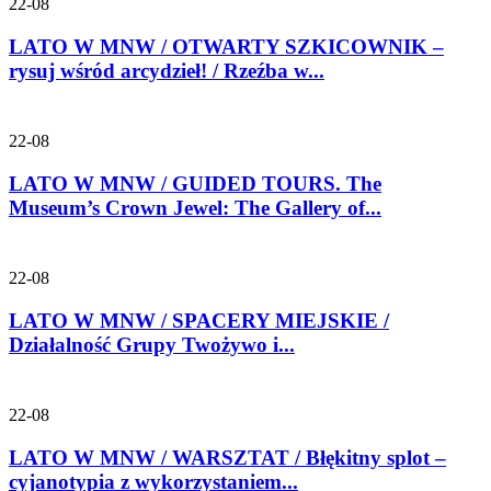
22-08
LATO W MNW / OTWARTY SZKICOWNIK –
rysuj wśród arcydzieł! / Rzeźba w...
22-08
LATO W MNW / GUIDED TOURS. The
Museum’s Crown Jewel: The Gallery of...
22-08
LATO W MNW / SPACERY MIEJSKIE /
Działalność Grupy Twożywo i...
22-08
LATO W MNW / WARSZTAT / Błękitny splot –
cyjanotypia z wykorzystaniem...