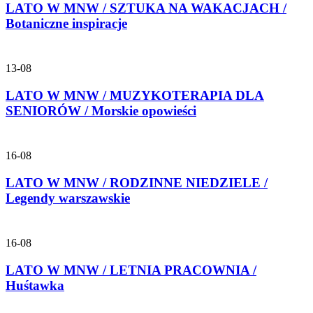
LATO W MNW / SZTUKA NA WAKACJACH /
Botaniczne inspiracje
13-08
LATO W MNW / MUZYKOTERAPIA DLA
SENIORÓW / Morskie opowieści
16-08
LATO W MNW / RODZINNE NIEDZIELE /
Legendy warszawskie
16-08
LATO W MNW / LETNIA PRACOWNIA /
Huśtawka