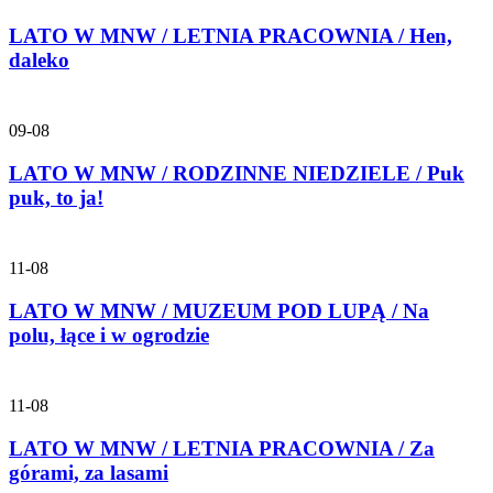
LATO W MNW / LETNIA PRACOWNIA / Hen,
daleko
09-08
LATO W MNW / RODZINNE NIEDZIELE / Puk
puk, to ja!
11-08
LATO W MNW / MUZEUM POD LUPĄ / Na
polu, łące i w ogrodzie
11-08
LATO W MNW / LETNIA PRACOWNIA / Za
górami, za lasami