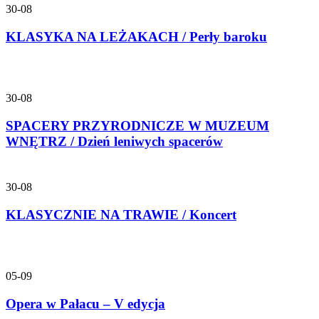
30-08
KLASYKA NA LEŻAKACH / Perły baroku
30-08
SPACERY PRZYRODNICZE W MUZEUM
WNĘTRZ / Dzień leniwych spacerów
30-08
KLASYCZNIE NA TRAWIE / Koncert
05-09
Opera w Pałacu – V edycja