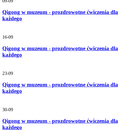
09-09
Qigong w muzeum - prozdrowotne ćwiczenia dla
każdego
16-09
Qigong w muzeum - prozdrowotne ćwiczenia dla
każdego
23-09
Qigong w muzeum - prozdrowotne ćwiczenia dla
każdego
30-09
Qigong w muzeum - prozdrowotne ćwiczenia dla
każdego