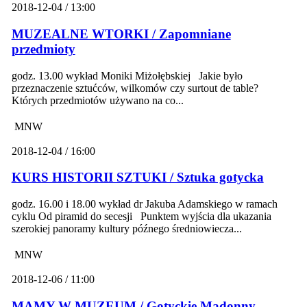
2018-12-04 / 13:00
MUZEALNE WTORKI / Zapomniane
przedmioty
godz. 13.00 wykład Moniki Miżołębskiej Jakie było
przeznaczenie sztućców, wilkomów czy surtout de table?
Których przedmiotów używano na co...
MNW
2018-12-04 / 16:00
KURS HISTORII SZTUKI / Sztuka gotycka
godz. 16.00 i 18.00 wykład dr Jakuba Adamskiego w ramach
cyklu Od piramid do secesji Punktem wyjścia dla ukazania
szerokiej panoramy kultury późnego średniowiecza...
MNW
2018-12-06 / 11:00
MAMY W MUZEUM / Gotyckie Madonny