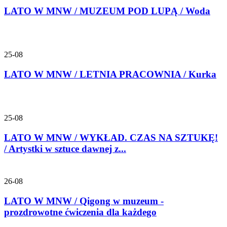
LATO W MNW / MUZEUM POD LUPĄ / Woda
25-08
LATO W MNW / LETNIA PRACOWNIA / Kurka
25-08
LATO W MNW / WYKŁAD. CZAS NA SZTUKĘ!
/ Artystki w sztuce dawnej z...
26-08
LATO W MNW / Qigong w muzeum -
prozdrowotne ćwiczenia dla każdego