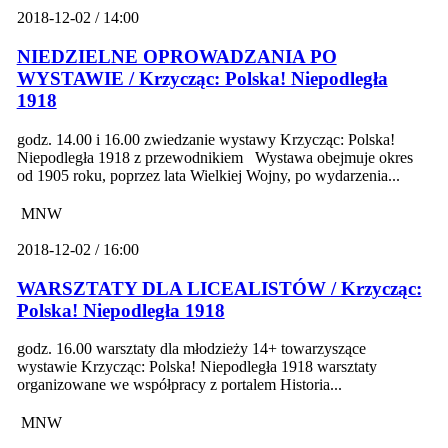
2018-12-02 / 14:00
NIEDZIELNE OPROWADZANIA PO
WYSTAWIE / Krzycząc: Polska! Niepodległa
1918
godz. 14.00 i 16.00 zwiedzanie wystawy Krzycząc: Polska!
Niepodległa 1918 z przewodnikiem Wystawa obejmuje okres
od 1905 roku, poprzez lata Wielkiej Wojny, po wydarzenia...
MNW
2018-12-02 / 16:00
WARSZTATY DLA LICEALISTÓW / Krzycząc:
Polska! Niepodległa 1918
godz. 16.00 warsztaty dla młodzieży 14+ towarzyszące
wystawie Krzycząc: Polska! Niepodległa 1918 warsztaty
organizowane we współpracy z portalem Historia...
MNW