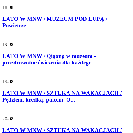
18-08
LATO W MNW / MUZEUM POD LUPĄ /
Powietrze
19-08
LATO W MNW / Qigong w muzeum -
prozdrowotne ćwiczenia dla każdego
19-08
LATO W MNW / SZTUKA NA WAKACJACH /
Pędzlem, kredką, palcem. O...
20-08
LATO W MNW / SZTUKA NA WAKACJACH /