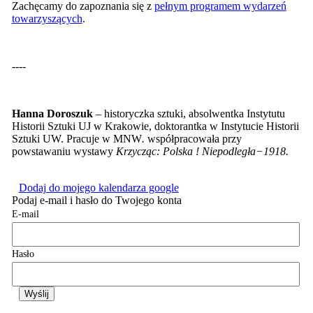
Zachęcamy do zapoznania się z
pełnym programem wydarzeń
towarzyszących
.
----
Hanna Doroszuk
– historyczka sztuki, absolwentka Instytutu
Historii Sztuki UJ w Krakowie, doktorantka w Instytucie Historii
Sztuki UW. Pracuje w MNW
.
współpracowała przy
powstawaniu wystawy
Krzycząc: Polska ! Niepodległa−1918.
Dodaj do mojego kalendarza google
Podaj e-mail i hasło do Twojego konta
E-mail
Hasło