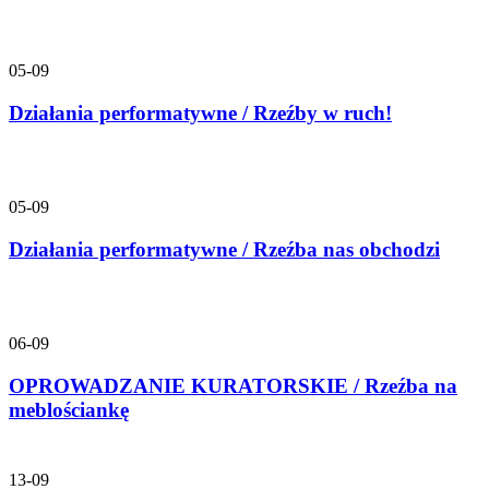
05-09
Działania performatywne / Rzeźby w ruch!
05-09
Działania performatywne / Rzeźba nas obchodzi
06-09
OPROWADZANIE KURATORSKIE / Rzeźba na
meblościankę
13-09