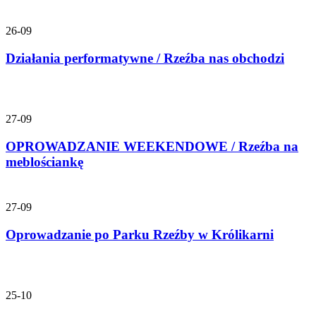
26-09
Działania performatywne / Rzeźba nas obchodzi
27-09
OPROWADZANIE WEEKENDOWE / Rzeźba na
meblościankę
27-09
Oprowadzanie po Parku Rzeźby w Królikarni
25-10