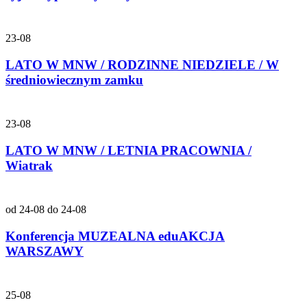
23-08
LATO W MNW / RODZINNE NIEDZIELE / W
średniowiecznym zamku
23-08
LATO W MNW / LETNIA PRACOWNIA /
Wiatrak
od 24-08 do 24-08
Konferencja MUZEALNA eduAKCJA
WARSZAWY
25-08