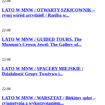
22-08
LATO W MNW / OTWARTY SZKICOWNIK –
rysuj wśród arcydzieł! / Rzeźba w...
22-08
LATO W MNW / GUIDED TOURS. The
Museum’s Crown Jewel: The Gallery of...
22-08
LATO W MNW / SPACERY MIEJSKIE /
Działalność Grupy Twożywo i...
22-08
LATO W MNW / WARSZTAT / Błękitny splot –
cyjanotypia z wykorzystaniem...