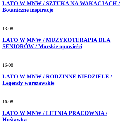
LATO W MNW / SZTUKA NA WAKACJACH /
Botaniczne inspiracje
13-08
LATO W MNW / MUZYKOTERAPIA DLA
SENIORÓW / Morskie opowieści
16-08
LATO W MNW / RODZINNE NIEDZIELE /
Legendy warszawskie
16-08
LATO W MNW / LETNIA PRACOWNIA /
Huśtawka