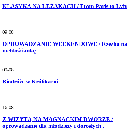
KLASYKA NA LEŻAKACH / From Paris to Lviv
09-08
OPROWADZANIE WEEKENDOWE / Rzeźba na
meblościankę
09-08
Biodróże w Królikarni
16-08
Z WIZYTĄ NA MAGNACKIM DWORZE /
oprowadzanie dla młodzieży i dorosłych...