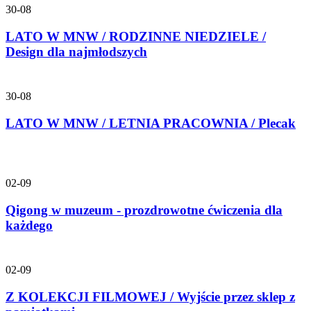
30-08
LATO W MNW / RODZINNE NIEDZIELE /
Design dla najmłodszych
30-08
LATO W MNW / LETNIA PRACOWNIA / Plecak
02-09
Qigong w muzeum - prozdrowotne ćwiczenia dla
każdego
02-09
Z KOLEKCJI FILMOWEJ / Wyjście przez sklep z