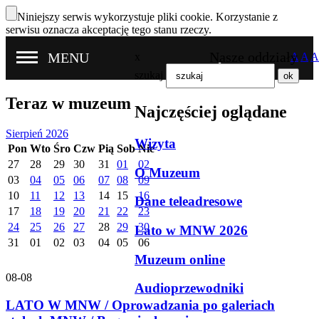
Niniejszy serwis wykorzystuje pliki cookie. Korzystanie z
serwisu oznacza akceptację tego stanu rzeczy.
Nasze oddziały
MENU
x
A
A
A
szukaj
Teraz w muzeum
Najczęściej oglądane
Sierpień 2026
Wizyta
Pon
Wto
Śro
Czw
Pią
Sob
Nie
27
28
29
30
31
01
02
O Muzeum
03
04
05
06
07
08
09
10
11
12
13
14
15
16
Dane teleadresowe
17
18
19
20
21
22
23
24
25
26
27
28
29
30
Lato w MNW 2026
31
01
02
03
04
05
06
Muzeum online
08-08
Audioprzewodniki
LATO W MNW / Oprowadzania po galeriach